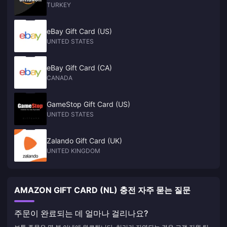
TURKEY
eBay Gift Card (US)
UNITED STATES
eBay Gift Card (CA)
CANADA
GameStop Gift Card (US)
UNITED STATES
Zalando Gift Card (UK)
UNITED KINGDOM
AMAZON GIFT CARD (NL) 충전 자주 묻는 질문
주문이 완료되는 데 얼마나 걸리나요?