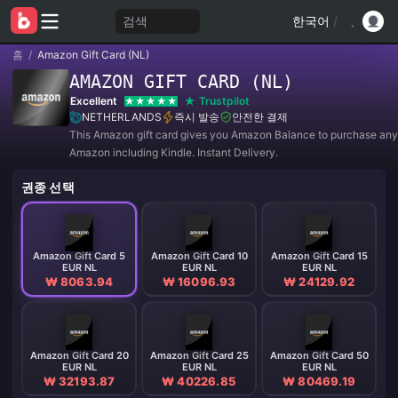
검색
한국어
/
홈
/
Amazon Gift Card (NL)
AMAZON GIFT CARD (NL)
Excellent
Trustpilot
NETHERLANDS
즉시 발송
안전한 결제
This Amazon gift card gives you Amazon Balance to purchase any
Amazon including Kindle. Instant Delivery.
권종 선택
Amazon Gift Card 5
Amazon Gift Card 10
Amazon Gift Card 15
EUR NL
EUR NL
EUR NL
₩ 8063.94
₩ 16096.93
₩ 24129.92
Amazon Gift Card 20
Amazon Gift Card 25
Amazon Gift Card 50
EUR NL
EUR NL
EUR NL
₩ 32193.87
₩ 40226.85
₩ 80469.19