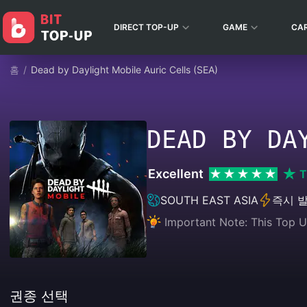
DIRECT TOP-UP
GAME
CA
홈
/
Dead by Daylight Mobile Auric Cells (SEA)
DEAD BY DA
Excellent
T
SOUTH EAST ASIA
즉시 
Important Note: This Top U
권종 선택