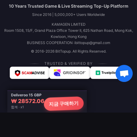
10 Years Trusted Game & Live Streaming Top-Up Platform
Since 2016 | 5,000,000+ Users Worldwide
KAMAGEN LIMITED
Room 1508, 15/F, Grand Plaza Office Tower II, 625 Nathan Road, Mong Kok,
Kowloon, Hong Kong
BUSINESS COOPERATION: ibittopup@gmail.com
© 2016-2026 BitTopup. All Rights Reserved.
TRUSTED & VERIFIED BY
Deliveroo 15 GBP
₩ 28572.06
지금 구매하기
합계 · x1