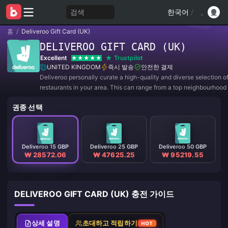
검색
한국어
/
홈
/
Deliveroo Gift Card (UK)
DELIVEROO GIFT CARD (UK)
Excellent
Trustpilot
UNITED KINGDOM
즉시 발송
안전한 결제
Deliveroo personally curate a high-quality and diverse selection o
restaurants in your area. This can range from a top neighbourhood 
trattoria to well-regarded national burger chain.
권종 선택
Deliveroo 15 GBP
Deliveroo 25 GBP
Deliveroo 50 GBP
₩ 28572.06
₩ 47625.25
₩ 95219.55
DELIVEROO GIFT CARD (UK) 충전 가이드
상세 설명
초대하고 적립하기
HOT