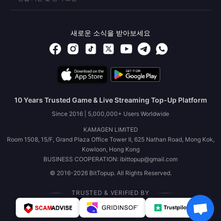
새로운 소식을 받아보세요
10 Years Trusted Game & Live Streaming Top-Up Platform
Since 2016 | 5,000,000+ Users Worldwide
KAMAGEN LIMITED
Room 1508, 15/F, Grand Plaza Office Tower II, 625 Nathan Road, Mong Kok,
Kowloon, Hong Kong
BUSINESS COOPERATION: ibittopup@gmail.com
© 2016-2026 BitTopup. All Rights Reserved.
TRUSTED & VERIFIED BY