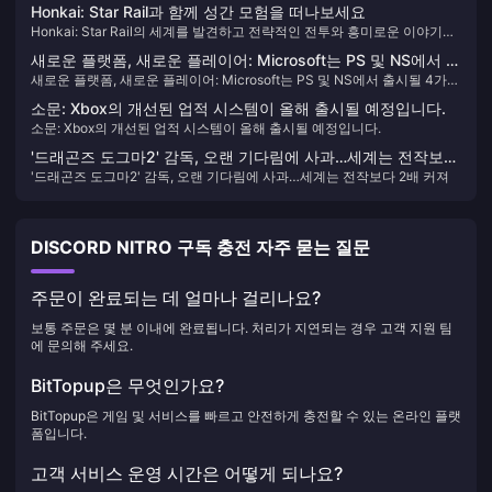
년 7월 4일 오픈 베타 버전을 출시했습니다. New Eridu라는 근미래 도시를
가격에 영향을 미칩니다.
Honkai: Star Rail과 함께 성간 모험을 떠나보세요
배경으로 하는 이 게임은 플레이어를 "Hollows"라고 알려진 초자연적 재해
Honkai: Star Rail의 세계를 발견하고 전략적인 전투와 흥미로운 이야기로
의 영향을 받는 세계로 몰아넣습니다. ." 플레이어는 이러한 이상 현상에 맞
가득한 장대한 우주 여행에 참여하세요. 간단한 Oneiric Shard 충전 가이드
서 싸우고 그 뒤에 숨겨진 미스터리를 밝혀내기 위해 다양한 임무를 수행하
새로운 플랫폼, 새로운 플레이어: Microsoft는 PS 및 NS에서 출
를 통해 모험을 강화하는 방법을 알아보세요.
게 됩니다.
새로운 플랫폼, 새로운 플레이어: Microsoft는 PS 및 NS에서 출시될 4가지
시될 4가지 자사 작품 목록을 공식 발표했습니다.
자사 작품 목록을 공식 발표했습니다.
소문: Xbox의 개선된 업적 시스템이 올해 출시될 예정입니다.
소문: Xbox의 개선된 업적 시스템이 올해 출시될 예정입니다.
'드래곤즈 도그마2' 감독, 오랜 기다림에 사과…세계는 전작보다
'드래곤즈 도그마2' 감독, 오랜 기다림에 사과…세계는 전작보다 2배 커져
2배 커져
DISCORD NITRO 구독 충전 자주 묻는 질문
주문이 완료되는 데 얼마나 걸리나요?
보통 주문은 몇 분 이내에 완료됩니다. 처리가 지연되는 경우 고객 지원 팀
에 문의해 주세요.
BitTopup은 무엇인가요?
BitTopup은 게임 및 서비스를 빠르고 안전하게 충전할 수 있는 온라인 플랫
폼입니다.
고객 서비스 운영 시간은 어떻게 되나요?