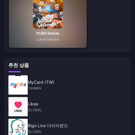
PUBG Mobile
Level Infinite
추천 상품
MyCard (TW)
TAIWAN
Likee
GLOBAL
Bigo Live 다이아몬드
GLOBAL