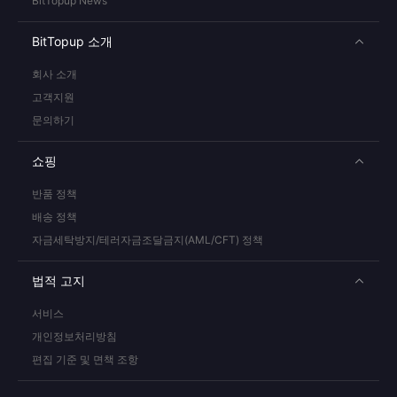
BitTopup News
BitTopup 소개
회사 소개
고객지원
문의하기
쇼핑
반품 정책
배송 정책
자금세탁방지/테러자금조달금지(AML/CFT) 정책
법적 고지
서비스
개인정보처리방침
편집 기준 및 면책 조항