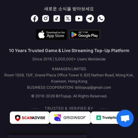
새로운 소식을 받아보세요
10 Years Trusted Game & Live Streaming Top-Up Platform
Since 2016 | 5,000,000+ Users Worldwide
KAMAGEN LIMITED
Room 1508, 15/F, Grand Plaza Office Tower II, 625 Nathan Road, Mong Kok,
Kowloon, Hong Kong
BUSINESS COOPERATION: ibittopup@gmail.com
© 2016-2026 BitTopup. All Rights Reserved.
TRUSTED & VERIFIED BY