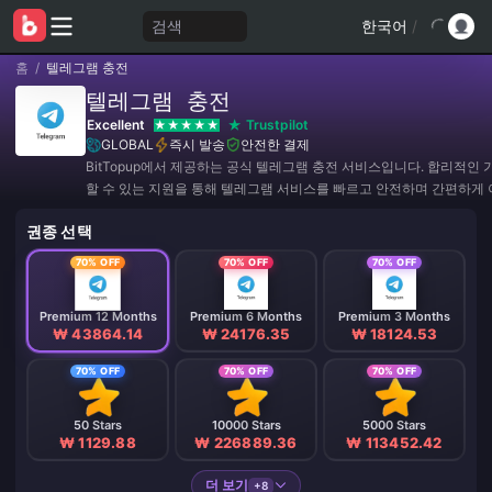
검색
한국어
/
홈
/
텔레그램 충전
텔레그램 충전
Excellent
Trustpilot
GLOBAL
즉시 발송
안전한 결제
BitTopup에서 제공하는 공식 텔레그램 충전 서비스입니다. 합리적인 
할 수 있는 지원을 통해 텔레그램 서비스를 빠르고 안전하며 간편하게
권종 선택
70% OFF
70% OFF
70% OFF
Premium 12 Months
Premium 6 Months
Premium 3 Months
₩ 43864.14
₩ 24176.35
₩ 18124.53
70% OFF
70% OFF
70% OFF
50 Stars
10000 Stars
5000 Stars
₩ 1129.88
₩ 226889.36
₩ 113452.42
더 보기
+8