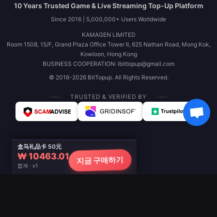
10 Years Trusted Game & Live Streaming Top-Up Platform
Since 2016 | 5,000,000+ Users Worldwide
KAMAGEN LIMITED
Room 1508, 15/F, Grand Plaza Office Tower II, 625 Nathan Road, Mong Kok,
Kowloon, Hong Kong
BUSINESS COOPERATION: ibittopup@gmail.com
© 2016-2026 BitTopup. All Rights Reserved.
TRUSTED & VERIFIED BY
盒马礼品卡 50元
₩ 10463.01
지금 구매하기
합계 · x1