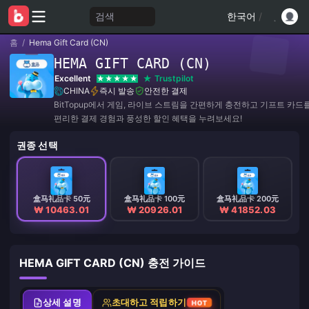
검색
한국어
/
홈
/
Hema Gift Card (CN)
HEMA GIFT CARD (CN)
Excellent
Trustpilot
CHINA
즉시 발송
안전한 결제
BitTopup에서 게임, 라이브 스트림을 간편하게 충전하고 기프트 카드
편리한 결제 경험과 풍성한 할인 혜택을 누려보세요!
권종 선택
盒马礼品卡 50元
盒马礼品卡 100元
盒马礼品卡 200元
₩ 10463.01
₩ 20926.01
₩ 41852.03
HEMA GIFT CARD (CN) 충전 가이드
상세 설명
초대하고 적립하기
HOT