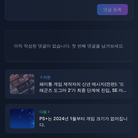
댓글 등록
아직 작성된 댓글이 없습니다. 첫 번째 댓글을 남겨보세요.
이전
패미통 게임 제작자의 신년 메시지(전편): '드
래곤즈 도그마 2'가 최종 단계에 진입, SE 아사
노 그룹이 내년에 새로운 게임을 발표할 예정
다음
PS+는 2024년 1월부터 게임 크기가 없어집니
다.