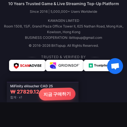
10 Years Trusted Game & Live Streaming Top-Up Platform
Since 2016 | 5,000,000+ Users Worldwide
KAMAGEN LIMITED
Room 1508, 15/F, Grand Plaza Office Tower II, 625 Nathan Road, Mong Kok,
Kowloon, Hong Kong
BUSINESS COOPERATION: ibittopup@gmail.com
© 2016-2026 BitTopup. All Rights Reserved.
TRUSTED & VERIFIED BY
MiFinity eVoucher CAD 25
₩ 27829.12
지금 구매하기
합계 · x1