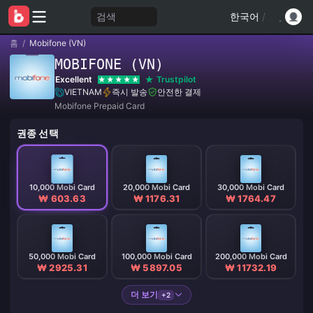
검색
한국어
/
홈
/
Mobifone (VN)
MOBIFONE (VN)
Excellent
Trustpilot
VIETNAM
즉시 발송
안전한 결제
Mobifone Prepaid Card
권종 선택
10,000 Mobi Card
20,000 Mobi Card
30,000 Mobi Card
₩ 603.63
₩ 1176.31
₩ 1764.47
50,000 Mobi Card
100,000 Mobi Card
200,000 Mobi Card
₩ 2925.31
₩ 5897.05
₩ 11732.19
더 보기
+2