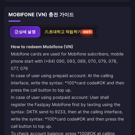
MOBIFONE (VN) 충전 가이드
상세 설명
초대하고 적립하기
HOT
How to redeem Mobifone (VN)
Mobifone cards are used for Mobifone subcribers, mobile
phone start with (+84) 090, 093, 089, 070, 079, 078,
077, 076
In case of user using prepaid account: At the calling
interface, write the syntax: *100*card code#OK and then
press the call button to top up.
In case of user using postpaid account: User shall
register the Fastpay MobiFone first by texting using the
syntax: DKTK send to 9233, then at the calling interface,
write the syntax: *100*card code#OK and then press the
call button to top up.
To check account balance: press *100#OK at calling