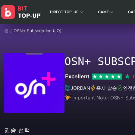
DIRECT TOP-UP
GAME
CA
홈
/
OSN+ Subscription (JO)
OSN+ SUBSC
Excellent
T
JORDAN
즉시 발송
안전
Important Note: OSN+ Subscr
권종 선택