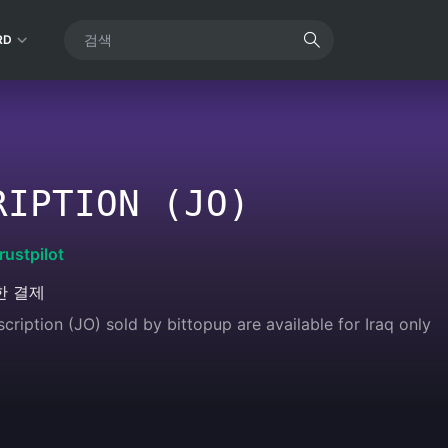
RD
RIPTION (JO)
rustpilot
한 결제
iption (JO) sold by bittopup are available for Iraq only