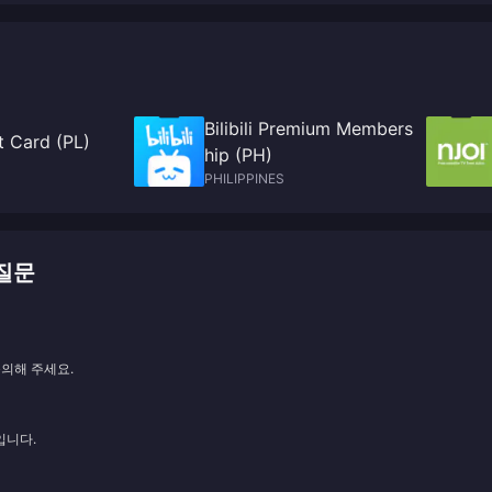
Bilibili Premium Members
ft Card (PL)
hip (PH)
PHILIPPINES
 질문
문의해 주세요.
입니다.