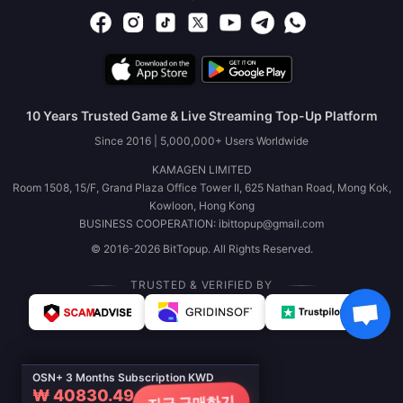
10 Years Trusted Game & Live Streaming Top-Up Platform
Since 2016 | 5,000,000+ Users Worldwide
KAMAGEN LIMITED
Room 1508, 15/F, Grand Plaza Office Tower II, 625 Nathan Road, Mong Kok,
Kowloon, Hong Kong
BUSINESS COOPERATION: ibittopup@gmail.com
© 2016-2026 BitTopup. All Rights Reserved.
TRUSTED & VERIFIED BY
OSN+ 3 Months Subscription KWD
₩ 40830.49
지금 구매하기