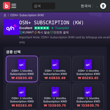
검색
한국어
/
홈
/
OSN+ Subscription (KW)
OSN+ SUBSCRIPTION (KW)
Excellent
Trustpilot
KUWAIT
즉시 발송
안전한 결제
Important Note: OSN+ Subscription (KW) sold by bittopup are availa
only
권종 선택
OSN+ 3 Months
OSN+ 3 Months
OSN+ 6 Months
Subscription KWD
Subscription KWD
Subscription KWD
₩ 40830.49
₩ 40830.49
₩ 80283.45
OSN+ 6 Months
OSN+ 12 Months
OSN+ 12 Months
Subscription KWD
Subscription KWD
Subscription KWD
₩ 80283.45
₩ 133805.75
₩ 133805.75