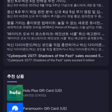
원신 6.0 버전 5성 선택권 추천 가이드
원신 6.0 버전은 2025년 9월 10일 5주년 기념으로 출시되며, 8명 중 1명의
5성 캐릭터를 선택할 수 있습니다. 초보자는 타이나리 또는 다이루크를 선
원신 6.0 무기 픽업 완전 분석: 신규 4성 5성 무기 명칭 및 강도
택하고, 성능을 중시하는 플레이어는 타이나리, 각청 또는 모나를 선택하
원신 6.0 버전에 신규 무기 9종이 추가됩니다: 핏빛 황성, 방야천경 두 종의
순위표
며, 숙련된 플레이어는 자신의 파티를 보강하는 방향으로 선택하세요.
5성 전용 무기, 직월자의 새벽 등 7종의 4성 무기. 2025년 9월 10일 출시
왕을 기리는 흥미로운 업데이트: 놓칠 수 없는 새로운 토너먼트
예정이며, 달의 개화 및 달의 감전 반응 메커니즘을 중심으로 설계되었습니
세계적으로 유명한 모바일 MOBA인 Honor of Kings는 스릴 넘치는 이벤트
와 이벤트!
다.
와 e스포츠 현장에 대한 막대한 투자로 계속해서 전 세계 시청자를 사로잡
'레이더즈 오브 더 로스트아크: 에인션트 서클' 최신 예고편이 공
고 있습니다. 모든 팬이 알아야 할 최신 업데이트는 다음과 같습니다.
'레이더즈 오브 더 로스트아크: 에인션트 서클' 최신 예고편이 공개됐으며,
개됐으며, 연내 출시 예정이다.
연내 출시 예정이다.
빅신 다이아몬드/빅신 코인을 직접 충전하거나 빅신 다이아몬
빅신 다이아몬드/빅신 코인을 직접 충전하거나 빅신 다이아몬드/빅신 코인
드/빅신 코인을 직접 입금하는 방법
을 직접 입금하는 방법
"Cyberpunk 2077: Shadows of the Past" sales exceed 5
"Cyberpunk 2077: Shadows of the Past" sales exceed 5 million
million
추천 상품
Hulu Plus Gift Card (US)
UNITED STATES
Paramount+ Gift Card (US)