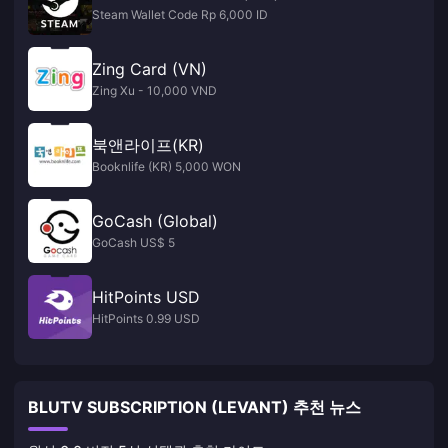
Steam Wallet Code Rp 6,000 ID
Zing Card (VN)
Zing Xu - 10,000 VND
북앤라이프(KR)
Booknlife (KR) 5,000 WON
GoCash (Global)
GoCash US$ 5
HitPoints USD
HitPoints 0.99 USD
BLUTV SUBSCRIPTION (LEVANT) 추천 뉴스