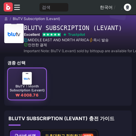
검색
한국어
/
홈
/
BluTV Subscription (Levant)
BLUTV SUBSCRIPTION (LEVANT)
Excellent
Trustpilot
MIDDLE EAST AND NORTH AFRICA
즉시 발송
안전한 결제
Important Note: BluTV (Levant) sold by bittopup are available for 
권종 선택
BluTV 1 Month
Subscription (Levant)
₩ 4008.76
BLUTV SUBSCRIPTION (LEVANT) 충전 가이드
상세 설명
초대하고 적립하기
HOT