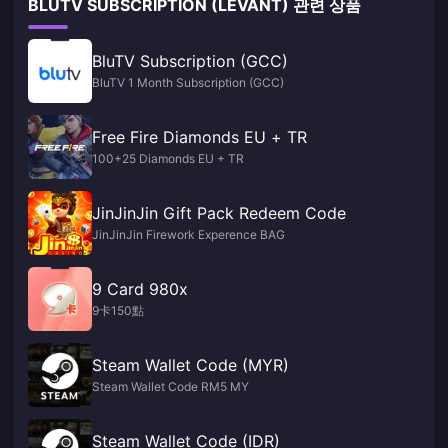
BLUTV SUBSCRIPTION (LEVANT) 관련 상품
BluTV Subscription (GCC)
BluTV 1 Month Subscription (GCC)
Free Fire Diamonds EU + TR
100+25 Diamonds EU + TR
JinJinJin Gift Pack Redeem Code
JinJinJin Firework Experence BAG
9 Card 980x
9卡150點
Steam Wallet Code (MYR)
Steam Wallet Code RM5 MY
Steam Wallet Code (IDR)