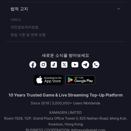
법적 고지
서비스
개인정보처리방침
편집 기준 및 면책 조항
새로운 소식을 받아보세요
10 Years Trusted Game & Live Streaming Top-Up Platform
Since 2016 | 5,000,000+ Users Worldwide
KAMAGEN LIMITED
Room 1508, 15/F, Grand Plaza Office Tower II, 625 Nathan Road, Mong Kok,
Kowloon, Hong Kong
BUSINESS COOPERATION: ibittopup@gmail.com