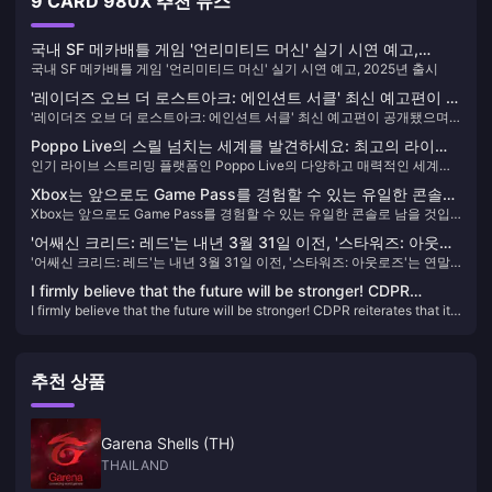
9 CARD 980X 추천 뉴스
국내 SF 메카배틀 게임 '언리미티드 머신' 실기 시연 예고,
국내 SF 메카배틀 게임 '언리미티드 머신' 실기 시연 예고, 2025년 출시
2025년 출시
'레이더즈 오브 더 로스트아크: 에인션트 서클' 최신 예고편이 공
'레이더즈 오브 더 로스트아크: 에인션트 서클' 최신 예고편이 공개됐으며,
개됐으며, 연내 출시 예정이다.
연내 출시 예정이다.
Poppo Live의 스릴 넘치는 세계를 발견하세요: 최고의 라이브
인기 라이브 스트리밍 플랫폼인 Poppo Live의 다양하고 매력적인 세계를
스트리밍 목적지 🎥✨
만나보세요. 간단한 Poppo Live Coins 충전 가이드를 통해 시청 경험을 향
Xbox는 앞으로도 Game Pass를 경험할 수 있는 유일한 콘솔로
상하고 재미를 절대 놓치지 마세요!
Xbox는 앞으로도 Game Pass를 경험할 수 있는 유일한 콘솔로 남을 것입
남을 것입니다.
니다.
'어쌔신 크리드: 레드'는 내년 3월 31일 이전, '스타워즈: 아웃로
'어쌔신 크리드: 레드'는 내년 3월 31일 이전, '스타워즈: 아웃로즈'는 연말
즈'는 연말 출시 예정이다.
출시 예정이다.
I firmly believe that the future will be stronger! CDPR
I firmly believe that the future will be stronger! CDPR reiterates that it
reiterates that it is not interested in acquisitions
is not interested in acquisitions
추천 상품
Garena Shells (TH)
THAILAND