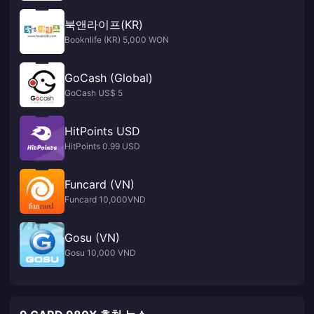
북앤라이프(KR)
Booknlife (KR) 5,000 WON
GoCash (Global)
GoCash US$ 5
HitPoints USD
HitPoints 0.99 USD
Funcard (VN)
Funcard 10,000VND
Gosu (VN)
Gosu 10,000 VND