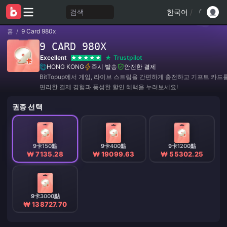
검색
한국어
/
홈
/
9 Card 980x
9 CARD 980X
Excellent
Trustpilot
HONG KONG
즉시 발송
안전한 결제
BitTopup에서 게임, 라이브 스트림을 간편하게 충전하고 기프트 카드
편리한 결제 경험과 풍성한 할인 혜택을 누려보세요!
권종 선택
9卡150點
9卡400點
9卡1200點
₩ 7135.28
₩ 19099.63
₩ 55302.25
9卡3000點
₩ 138727.70