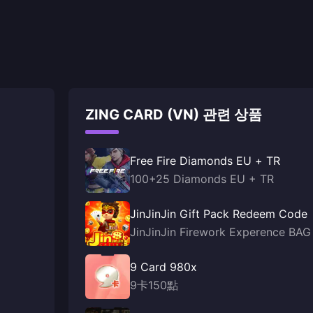
ZING CARD (VN) 관련 상품
Free Fire Diamonds EU + TR
100+25 Diamonds EU + TR
JinJinJin Gift Pack Redeem Code
JinJinJin Firework Experence BAG
9 Card 980x
9卡150點