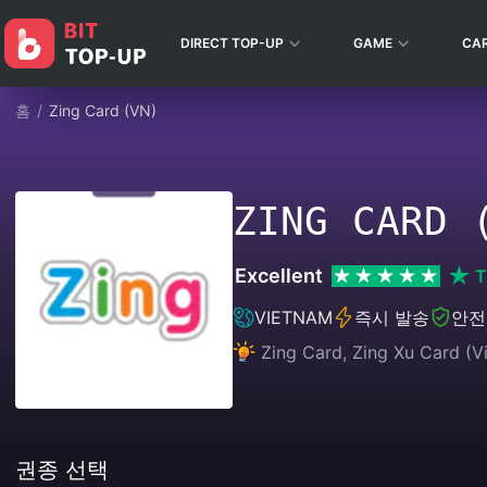
DIRECT TOP-UP
GAME
CA
홈
/
Zing Card (VN)
ZING CARD 
Excellent
T
VIETNAM
즉시 발송
안전
Zing Card, Zing Xu Card (V
권종 선택