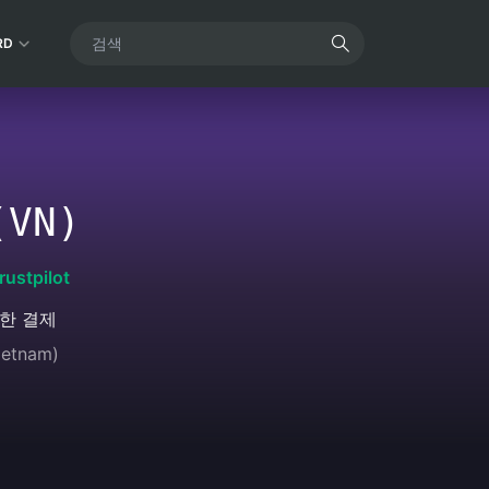
RD
(VN)
rustpilot
한 결제
ietnam)