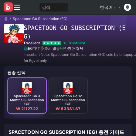
검색
한국어
/
홈
/
Spacetoon Go Subscription (EG)
SPACETOON GO SUBSCRIPTION (E
G)
Excellent
Trustpilot
EGYPT
즉시 발송
안전한 결제
Important Note: Spacetoon Go Subscription (EG) sold by bittopup a
for Egypt only
권종 선택
Spacetoon Go 3
Spacetoon Go 12
Months Subscription
Months Subscription
EGP
EGP
₩ 21127.22
₩ 63381.67
SPACETOON GO SUBSCRIPTION (EG) 충전 가이드