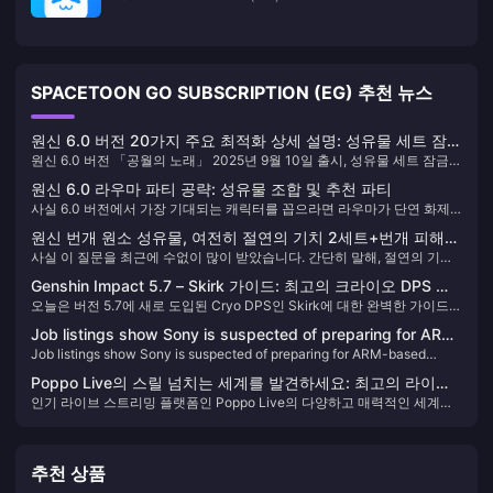
SPACETOON GO SUBSCRIPTION (EG) 추천 뉴스
원신 6.0 버전 20가지 주요 최적화 상세 설명: 성유물 세트 잠금
원신 6.0 버전 「공월의 노래」 2025년 9월 10일 출시, 성유물 세트 잠금,
기능 출시, 일화 이벤트 정식 상시화!
일화 이벤트 상시화, 가방 2400개로 확장, 나선 비경 파티 사전 설정 등 20
원신 6.0 라우마 파티 공략: 성유물 조합 및 추천 파티
가지 핵심 최적화 포함.
사실 6.0 버전에서 가장 기대되는 캐릭터를 꼽으라면 라우마가 단연 화제
의 중심에 있습니다. 이 5성 풀 원소 캐릭터는 새로운 월화 반응 메커니즘뿐
원신 번개 원소 성유물, 여전히 절연의 기치 2세트+번개 피해
만 아니라 전용 성유물 "달을 잣는 밤의 노래"와 무기 "밤을 잣는 천경"을 가
사실 이 질문을 최근에 수없이 많이 받았습니다. 간단히 말해, 절연의 기치
보너스 성배가 대세인가요? 2025년 최신 세팅 분석
져왔습니다. 솔직히 미호요의 이번 디자인은 꽤 흥미롭습니다. 제가 이 기
4세트 + 치명타 확률/피해 + 번개 원소 피해 보너스 성배는 여전히 주류이
간 동안 심층 테스트를 해본 결과, 라우마의 최적의 플레이 방식은 나히다
Genshin Impact 5.7 – Skirk 가이드: 최고의 크라이오 DPS 빌
지만, 현재의 세팅 방식은 이전보다 훨씬 유연해졌습니다. 라이덴 쇼군, 야
와 팀을 이루어 원소 마스터리를 800 이상으로 올리는 것입니다. 그러면 출
오늘은 버전 5.7에 새로 도입된 Cryo DPS인 Skirk에 대한 완벽한 가이드를
드, 무기, 별자리, 팀 구성 및 로테이션
에 미코와 같은 캐릭터들은 각자에게 최적의 해답이 있으며, 촉진 반응의
력 효과가 정말 비약적으로 상승합니다.
제공해드립니다.
등장은 번개 원소 세팅에 새로운 가능성을 가져왔습니다.
Job listings show Sony is suspected of preparing for ARM-
Job listings show Sony is suspected of preparing for ARM-based
based consoles
consoles
Poppo Live의 스릴 넘치는 세계를 발견하세요: 최고의 라이브
인기 라이브 스트리밍 플랫폼인 Poppo Live의 다양하고 매력적인 세계를
스트리밍 목적지 🎥✨
만나보세요. 간단한 Poppo Live Coins 충전 가이드를 통해 시청 경험을 향
상하고 재미를 절대 놓치지 마세요!
추천 상품