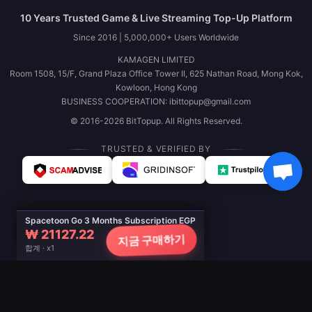
10 Years Trusted Game & Live Streaming Top-Up Platform
Since 2016 | 5,000,000+ Users Worldwide
KAMAGEN LIMITED
Room 1508, 15/F, Grand Plaza Office Tower II, 625 Nathan Road, Mong Kok,
Kowloon, Hong Kong
BUSINESS COOPERATION: ibittopup@gmail.com
© 2016-2026 BitTopup. All Rights Reserved.
TRUSTED & VERIFIED BY
Spacetoon Go 3 Months Subscription EGP
₩ 21127.22
지금 구매하기
합계 · x1