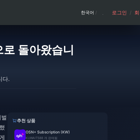
로그인
/
회
한국어
/
26위안으로 돌아왔습니
니다.
이벌
추천 상품
언했
OSN+ Subscription (KW)
 게
KUWAIT
588 개 판매됨