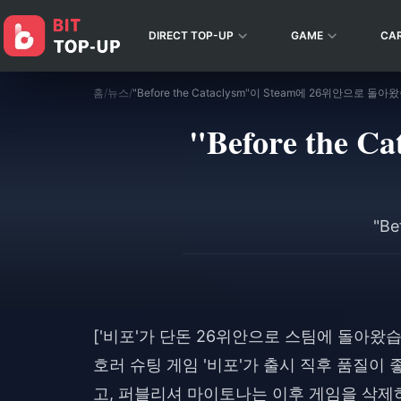
DIRECT TOP-UP
GAME
CA
홈
/
뉴스
/
"Before the Cataclysm"이 Steam에 26위안으로 돌아
"Before the
"B
['비포'가 단돈 26위안으로 스팀에 돌아
호러 슈팅 게임 '비포'가 출시 직후 품질이
고, 퍼블리셔 마이토나는 이후 게임을 삭제