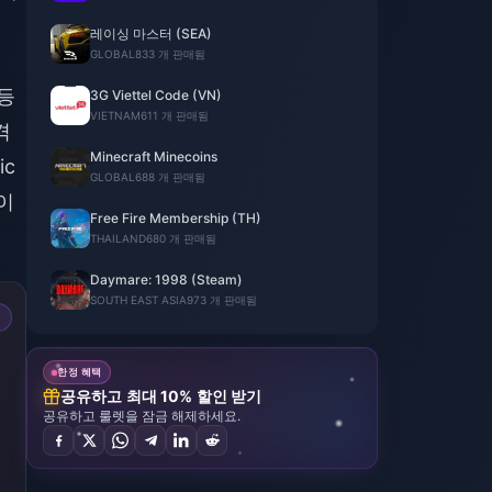
레이싱 마스터 (SEA)
GLOBAL
833 개 판매됨
 등
3G Viettel Code (VN)
VIETNAM
611 개 판매됨
격
Minecraft Minecoins
ic
GLOBAL
688 개 판매됨
이
Free Fire Membership (TH)
THAILAND
680 개 판매됨
Daymare: 1998 (Steam)
SOUTH EAST ASIA
973 개 판매됨
한정 혜택
공유하고 최대 10% 할인 받기
공유하고 룰렛을 잠금 해제하세요.