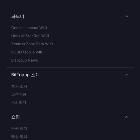
파트너
Genshin Impact Wiki
Honkai: Star Rail WIKI
Zenless Zone Zero WIKI
PUBG Mobile WIKI
BitTopup News
BitTopup 소개
회사 소개
고객지원
문의하기
쇼핑
반품 정책
배송 정책