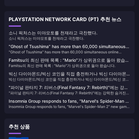
PLAYSTATION NETWORK CARD (PT) 추천 뉴스
소니 픽처스는 미야모토를 천재라고 극찬했다.
소니 픽처스는 미야모토를 천재라고 극찬했다.
"Ghost of Tsushima" has more than 60,000 simultaneous
"Ghost of Tsushima" has more than 60,000 simultaneous online
online players on Steam, ranking fourth on the PlayStation
players on Steam, ranking fourth on the PlayStation game list
game list
Famitsu의 최신 판매 목록 : "Mario"가 상위권으로 돌아 왔습니
Famitsu의 최신 판매 목록 : "Mario"가 상위권으로 돌아 왔습니다.
다.
빅신 다이아몬드/빅신 코인을 직접 충전하거나 빅신 다이아몬
빅신 다이아몬드/빅신 코인을 직접 충전하거나 빅신 다이아몬드/빅신 코인
드/빅신 코인을 직접 입금하는 방법
을 직접 입금하는 방법
"파이널 판타지 7: 리버스(Final Fantasy 7: Rebirth)"에는 강력
"파이널 판타지 7: 리버스(Final Fantasy 7: Rebirth)"에는 강력한 숨겨진
한 숨겨진 보스가 있으며 세피로스(Sephiros)는 더 많은 팬을
보스가 있으며 세피로스(Sephiros)는 더 많은 팬을 확보할 수 있습니다.
확보할 수 있습니다.
Insomnia Group responds to fans, "Marvel's Spider-Man 2"
Insomnia Group responds to fans, "Marvel's Spider-Man 2" new game
new game + mode is coming soon
+ mode is coming soon
추천 상품