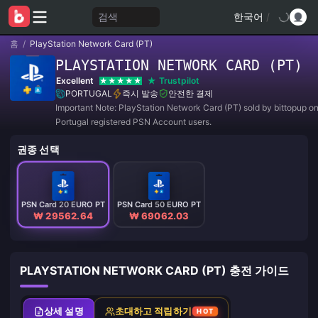
검색
한국어
/
홈
/
PlayStation Network Card (PT)
PLAYSTATION NETWORK CARD (PT)
Excellent
Trustpilot
PORTUGAL
즉시 발송
안전한 결제
Important Note: PlayStation Network Card (PT) sold by bittopup on
Portugal registered PSN Account users.
권종 선택
PSN Card 20 EURO PT
PSN Card 50 EURO PT
₩ 29562.64
₩ 69062.03
PLAYSTATION NETWORK CARD (PT) 충전 가이드
상세 설명
초대하고 적립하기
HOT