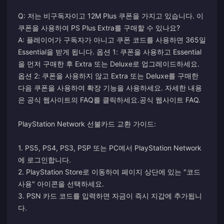
Q: 저는 비구독자이고 12M Plus 쿠폰을 가지고 있습니다. 이
쿠폰을 사용하여 PS Plus Extra를 구매할 수 있나요?
A: 플레이어가 구독자가 아니고 쿠폰 코드를 사용하면 365일
Essential을 받게 됩니다. 옵션 1: 쿠폰을 사용하고 Essential
을 먼저 구매한 후 Extra 또는 Deluxe로 업그레이드하세요.
옵션 2: 쿠폰을 사용하지 않고 Extra 또는 Deluxe를 구매한
다음 쿠폰을 사용하여 확장 기능을 사용하세요. 자세한 내용
은 공식 웹사이트의 FAQ를 클릭하세요.
공식 웹사이트 FAQ
.
PlayStation Network 선불카드 교환 가이드:
1. PS5, PS4, PS3, PSP 또는 PC에서 PlayStation Network
에 로그인합니다.
2. PlayStation Store로 이동하여 페이지 상단에 있는 "코드
사용" 아이콘을 선택하세요.
3. PSN 카드 코드를 입력하면 자금이 즉시 지갑에 추가됩니
다.