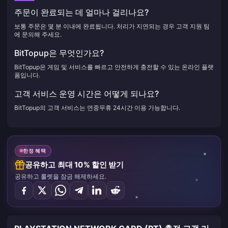
주문이 완료되는 데 얼마나 걸리나요?
보통 주문은 몇 분 이내에 완료됩니다. 처리가 지연되는 경우 고객 지원 팀
에 문의해 주세요.
BitTopup은 무엇인가요?
BitTopup은 게임 및 서비스를 빠르고 안전하게 충전할 수 있는 온라인 플랫
폼입니다.
고객 서비스 운영 시간은 어떻게 되나요?
BitTopup의 고객 서비스는 연중무휴 24시간 이용 가능합니다.
한정 혜택
공유하고 최대 10% 할인 받기
공유하고 룰렛을 잠금 해제하세요.