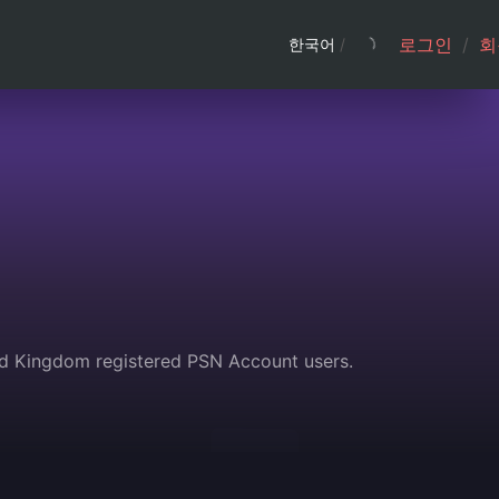
로그인
/
회
한국어
/
ed Kingdom registered PSN Account users.