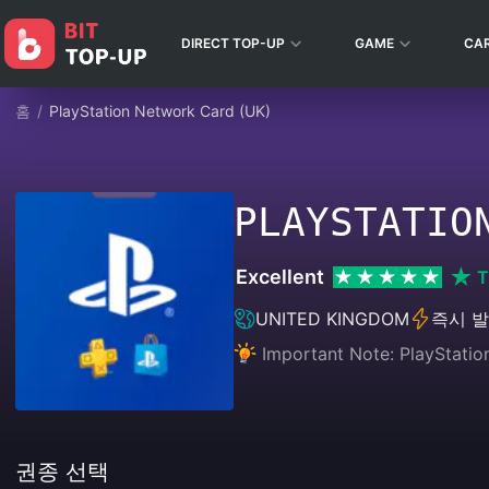
DIRECT TOP-UP
GAME
CA
홈
/
PlayStation Network Card (UK)
PLAYSTATIO
Excellent
T
UNITED KINGDOM
즉시 
Important Note: PlayStatio
권종 선택