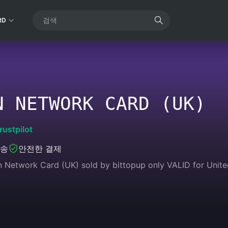
RD
N NETWORK CARD (UK)
rustpilot
발송
안전한 결제
n Network Card (UK) sold by bittopup only VALID for Unit