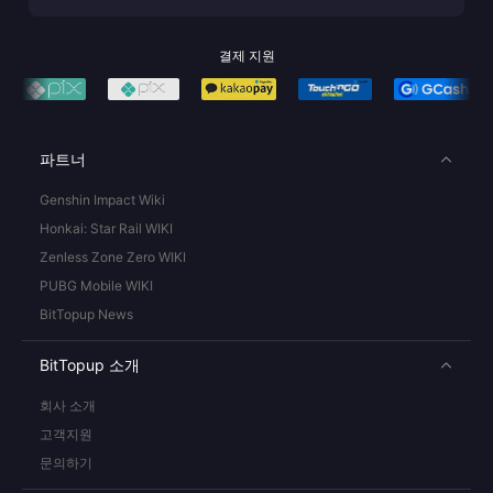
결제 지원
파트너
Genshin Impact Wiki
Honkai: Star Rail WIKI
Zenless Zone Zero WIKI
PUBG Mobile WIKI
BitTopup News
BitTopup 소개
회사 소개
고객지원
문의하기