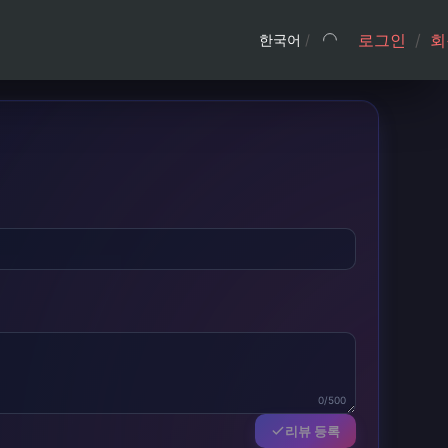
로그인
/
회
한국어
/
0/500
리뷰 등록