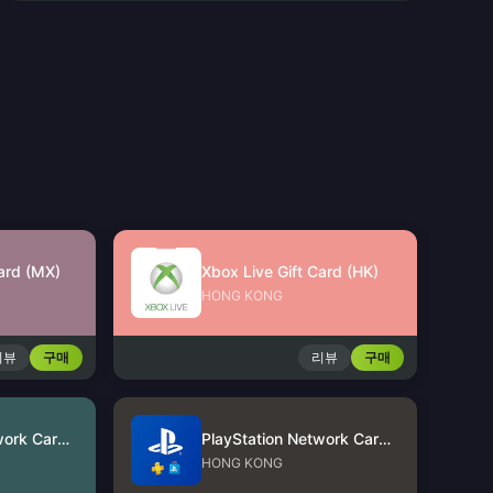
Card (MX)
Xbox Live Gift Card (HK)
HONG KONG
리뷰
구매
리뷰
구매
PlayStation Network Card (US)
PlayStation Network Card (HK)
HONG KONG