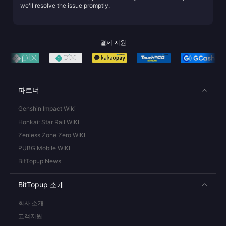
we'll resolve the issue promptly.
결제 지원
파트너
Genshin Impact Wiki
Honkai: Star Rail WIKI
Zenless Zone Zero WIKI
PUBG Mobile WIKI
BitTopup News
BitTopup 소개
회사 소개
고객지원