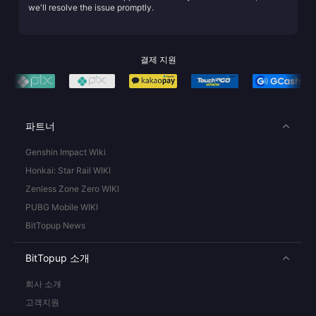
we'll resolve the issue promptly.
결제 지원
파트너
Genshin Impact Wiki
Honkai: Star Rail WIKI
Zenless Zone Zero WIKI
PUBG Mobile WIKI
BitTopup News
BitTopup 소개
회사 소개
고객지원