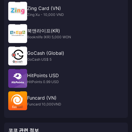
Zing Card (VN)
Zing Xu - 10,000 VND
북앤라이프(KR)
Booknlife (KR) 5,000 WON
GoCash (Global)
GoCash US$ 5
HitPoints USD
HitPoints 0.99 USD
Funcard (VN)
Funcard 10,000VND
코코 관련 정보