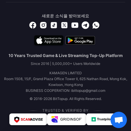
새로운 소식을 받아보세요
10 Years Trusted Game & Live Streaming Top-Up Platform
Since 2016 | 5,000,000+ Users Worldwide
KAMAGEN LIMITED
Room 1508, 15/F, Grand Plaza Office Tower II, 625 Nathan Road, Mong Kok,
Kowloon, Hong Kong
BUSINESS COOPERATION: ibittopup@gmail.com
© 2016-2026 BitTopup. All Rights Reserved.
TRUSTED & VERIFIED BY