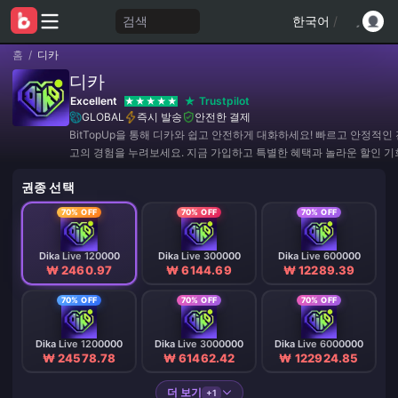
검색
한국어
/
홈
/
디카
디카
Excellent
Trustpilot
GLOBAL
즉시 발송
안전한 결제
BitTopUp을 통해 디카와 쉽고 안전하게 대화하세요! 빠르고 안정적인
고의 경험을 누려보세요. 지금 가입하고 특별한 혜택과 놀라운 할인 
마세요! ✨
권종 선택
70% OFF
70% OFF
70% OFF
Dika Live 120000
Dika Live 300000
Dika Live 600000
₩ 2460.97
₩ 6144.69
₩ 12289.39
70% OFF
70% OFF
70% OFF
Dika Live 1200000
Dika Live 3000000
Dika Live 6000000
₩ 24578.78
₩ 61462.42
₩ 122924.85
더 보기
+1