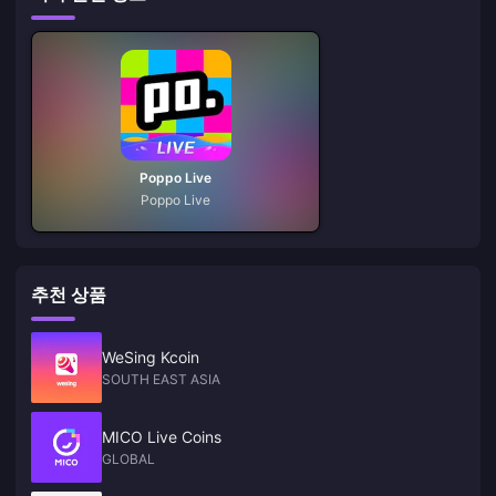
Poppo Live
Poppo Live
추천 상품
WeSing Kcoin
SOUTH EAST ASIA
MICO Live Coins
GLOBAL