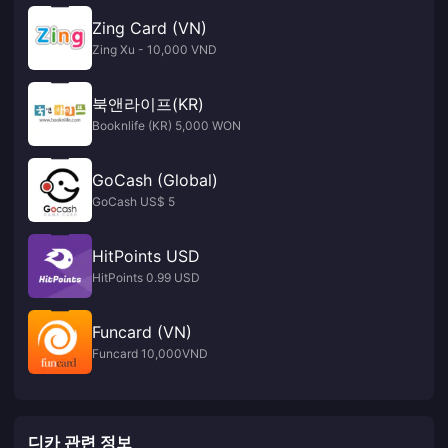
Zing Card (VN)
Zing Xu - 10,000 VND
북앤라이프(KR)
Booknlife (KR) 5,000 WON
GoCash (Global)
GoCash US$ 5
HitPoints USD
HitPoints 0.99 USD
Funcard (VN)
Funcard 10,000VND
디카 관련 정보