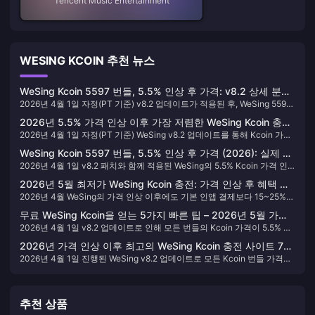
Tencent Music Entertainment
WESING KCOIN 추천 뉴스
WeSing Kcoin 5597 번들, 5.5% 인상 후 가격: v8.2 상세 분석
2026년 4월 1일 자정(PT 기준) v8.2 업데이트가 적용된 후, WeSing 5597
(2026)
Kcoin 번들의 가격은 기존 $82.97에서 **$87.53 USD**로 인상되었습니
2026년 5.5% 가격 인상 이후 가장 저렴한 WeSing Kcoin 충전
다. 이는 v8.2 패치 노트에 명시된 대로 6개 번들 등급 전체에 걸쳐 일괄적
2026년 4월 1일 자정(PT 기준) WeSing v8.2 업데이트를 통해 Kcoin 가격
방법: 실제 계산, 검증된 채널, 최종 결론
으로 **+$4.56 / +5.5%**가 인상된 수치입니다. 이를 계산하면 기본 단가
이 5.5% 인상된 이후, 가장 저렴한 충전 경로는 더 이상 인앱 결제가 아닙니
는 **Kcoin당 1.56¢**이며, 보너스 이벤트율을 적용할 경우 **Kcoin당
WeSing Kcoin 5597 번들, 5.5% 인상 후 가격 (2026): 실제 비
다. 5597 Kcoin 번들 가격은 기존 82.97달러에서 87.53달러로 인상되었으
1.36¢**가 됩니다. 이는 여전히 3731 번들과 함께 전체 카탈로그에서 코인
2026년 4월 1일 v8.2 패치와 함께 적용된 WeSing의 5.5% Kcoin 가격 인
용 분석
며, 모든 티어에 4.56달러의 인상분이 일괄 적용되었습니다. 가장 확실한
당 가치가 가장 높은 수준입니다.
상으로, 5597 Kcoin 번들의 가격은 기존 $82.97에서 $87.53로 인상되어
대안은 BitTopup과 같은 공식 제휴 플랫폼을 통한 웹 충전입니다. 이를 이
2026년 5월 최저가 WeSing Kcoin 충전: 가격 인상 후 혜택 순
구매당 $4.56가 올랐습니다. 기본 번들의 Kcoin당 비용은 약 1.56센트이
용하면 Apple의 30% 또는 Google의 15~30% 수수료를 우회할 수 있어,
2026년 4월 WeSing의 가격 인상 이후에도 기본 인앱 결제보다 15~25%
위
며, 보너스 이벤트 기간에는 3731 팩과 동일하게 전체 라인업 중 가장 효율
동일한 5597 Kcoin 번들을 약 85.29달러에 구매할 수 있습니다. 이는 수수
저렴하게 충전할 수 있는 방법이 있습니다. 바로 보너스 이벤트 기간 중에
적인 1.36센트의 최저 단가를 유지합니다.
료가 포함된 Google Play 결제보다 약 19달러 저렴한 금액입니다.
무료 WeSing Kcoin을 얻는 5가지 빠른 팁 – 2026년 5월 가격
BitTopup과 같은 서드파티 플랫폼을 통해 3731 또는 5597 Kcoin 번들을
2026년 4월 1일 v8.2 업데이트로 인해 모든 번들의 Kcoin 가격이 5.5% 인
인상 이후
구매하는 것입니다. 커뮤니티 검증 결과, 가격 인상 후 두 상품 모두 Kcoin
상되었습니다. 5597 Kcoin 팩의 가격은 하룻밤 사이에 $82.97에서
당 **1.36센트**로 현재 이용 가능한 가장 효율적인 비율을 보여줍니다. 소
2026년 가격 인상 이후 최고의 WeSing Kcoin 충전 사이트 7곳
$87.53로 올랐죠. 답답하시겠지만, 대부분의 플레이어가 아직 알아차리지
액 패키지는 Kcoin당 1.56~1.57센트로, 정기적으로 충전할 경우 비용 차이
2026년 4월 1일 진행된 WeSing v8.2 업데이트로 모든 Kcoin 번들 가격이
(10% 이상 절약)
못한 사실이 있습니다. **이번 인상은 구매 시에만 적용된다는 점입니다.**
가 빠르게 커집니다.
5.5% 인상되었습니다. 말레이시아, 필리핀, 인도네시아의 헤비 유저들에게
모든 무료 획득 방법은 이전과 동일하게 유지되었습니다. 5가지 방법을 모
는 이러한 인상폭이 빠르게 누적됩니다. 가장 현명한 대응은 인상된 비용을
두 활용하는 열성적인 플레이어라면 가격 인상 후에도 현실적으로 **매달
그대로 감수하는 것이 아니라, 검증된 제3자 충전 플랫폼으로 전환하는 것
3,675개의 무료 Kcoin**을 모을 수 있습니다. 이는 대부분의 달에 지갑을
추천 상품
입니다. BitTopup과 같은 사이트는 Apple 및 Google 앱 스토어의 15~30%
열지 않고도 활발하게 활동하기에 충분한 양입니다.
수수료를 완전히 우회하여, 그 절감액을 10~15% 할인 혜택으로 제공하며