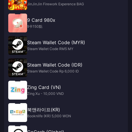
JinJinJin Firework Experence BAG
9 Card 980x
9卡150點
Steam Wallet Code (MYR)
Steam Wallet Code RM5 MY
Steam Wallet Code (IDR)
Steam Wallet Code Rp 6,000 ID
Zing Card (VN)
Zing Xu - 10,000 VND
북앤라이프(KR)
Booknlife (KR) 5,000 WON