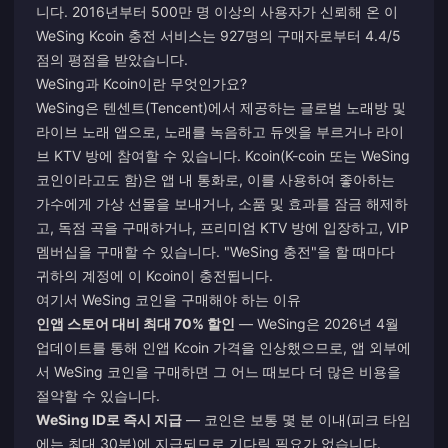
니다. 2016년부터 500만 명 이상의 사용자가 신뢰해 온 이
WeSing Kcoin 충전 서비스는 927명의 구매자로부터 4.4/5
점의 평점을 받았습니다.
WeSing과 Kcoin이란 무엇인가요?
WeSing은 텐센트(Tencent)에서 제공하는 글로벌 노래방 및
라이브 노래 앱으로, 노래를 녹음하고 듀엣을 부르거나 라이
브 KTV 방에 참여할 수 있습니다. Kcoin(K-coin 또는 WeSing
코인이라고도 함)은 앱 내 통화로, 이를 사용하여 좋아하는
가수에게 가상 선물을 보내거나, 소품 및 효과를 잠금 해제하
고, 독점 곡을 구매하거나, 프리미엄 KTV 방에 입장하고, VIP
멤버십을 구매할 수 있습니다. "WeSing 충전"을 할 때마다
귀하의 계정에 이 Kcoin이 충전됩니다.
여기서 WeSing 코인을 구매해야 하는 이유
인앱 스토어 대비 최대 70% 할인
— WeSing은 2026년 4월
업데이트를 통해 인앱 Kcoin 가격을 인상했으므로, 앱 외부에
서 WeSing 코인을 구매하면 그 어느 때보다 더 많은 비용을
절약할 수 있습니다.
WeSing ID로 즉시 지급
— 코인은 보통 몇 분 이내(피크 타임
에는 최대 30분)에 지급되므로 기다릴 필요가 없습니다.