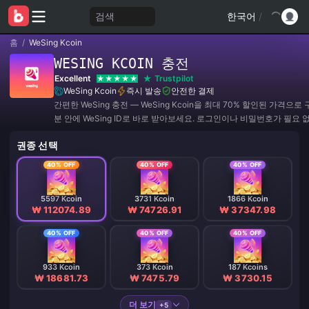
검색
한국어
/
홈
/
WeSing Kcoin
WESING KCOIN 충전
Excellent
Trustpilot
WeSing Kcoin
즉시 발송
안전한 결제
간편한 WeSing 충전 — WeSing Kcoin을 최대 70% 할인된 가격으로
분 안에 WeSing ID로 바로 받아보세요. 로그인이나 비밀번호가 필요 
한 글로벌 결제를 지원합니다.
권종 선택
40% OFF
40% OFF
40% OFF
5597 Kcoin
3731 Kcoin
1866 Kcoin
₩ 112074.89
₩ 74726.91
₩ 37347.98
40% OFF
40% OFF
40% OFF
933 Kcoin
373 Kcoin
187 Kcoins
₩ 18681.73
₩ 7475.79
₩ 3730.15
더 보기
+5