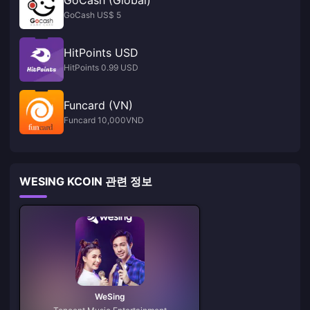
GoCash (Global)
GoCash US$ 5
HitPoints USD
HitPoints 0.99 USD
Funcard (VN)
Funcard 10,000VND
WESING KCOIN 관련 정보
WeSing