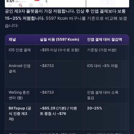
공인 제3자 플랫폼이 가장 저렴합니다. 인상 후 인앱 결제보다 보통
15~25% 저렴합니다.
5597 Kcoin 바구니를 기준으로 비교해 보겠
습니다:
채널
실질 비용 (5597 Kcoin)
인앱 결제 대비 절감액
추
iOS 인앱 결제
~$95 이상 (수수료 포함)
기준점 (가장 비쌈)
편
Android 인앱
~$87.53
iOS 대비 ~8% 저렴
설
결제
하
A
자
WeSing 충전
~$87.53
인앱 결제 대비 소폭
공
센터 (웹)
절감
사
BitTopup (공
~$85.29 (기본) / 이벤
20~25%
중
식 인증 제3
트 중첩 시 ~$76
저
자)