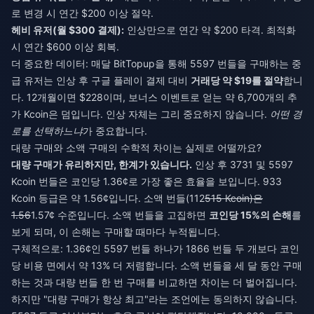
로 변경 시 연간 $200 이상 절약.
헤비 유저(월 $300 결제):
인상만으로 연간 약 $200 타격. 최적화
시 연간 $600 이상 회복.
더 중요한 데이터: 매달 BitTopup을 통해 5597 번들을 구매하는 중
급 유저는 인상 후 구글 플레이 결제 대비
거래당 약 $19를 절약
합니
다. 12개월이면 $228이며, 보너스 이벤트로 얻는 약 6,700개의 추
가 Kcoin은 덤입니다. 인상 자체는 그리 중요하지 않습니다.
어떤 경
로를 선택하느냐
가 중요합니다.
대량 구매와 소액 구매의 수학적 차이는 실제로 어떨까요?
대량 구매가 유리하지만, 한계가 있습니다.
인상 후 3731 및 5597
Kcoin 번들은 코인당 1.36¢로 가장 좋은 효율을 보입니다. 933
Kcoin 등급은 약 1.56¢입니다. 소액 번들(112
515 Kcoin)은
1.56
1.57¢ 수준입니다. 소액 번들을 고집하면
코인당 15%의 손해
를
보게 되며, 이 손해는 구매할 때마다 누적됩니다.
구체적으로: 1.36¢인 5597 번들 하나가 1866 번들 두 개보다 코인
당 비용 면에서 약 13% 더 저렴합니다. 소액 번들을 세 달 동안 구매
하는 것과 대량 번들 한 번 구매를 비교하면 차이는 더 벌어집니다.
하지만 "대량 구매가 항상 최고"라는 조언에는 동의하지 않습니다.