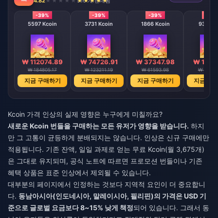
4.82
516 개 판매됨
-39%
-39%
-39%
-39
5597 Kcoin
3731 Kcoin
1866 Kcoin
933 Kc
₩ 112074.89
₩ 74726.91
₩ 37347.98
₩ 1868
₩ 184805.17
₩ 123211.19
₩ 61593.98
₩ 30808
지금 구매하기
지금 구매하기
지금 구매하기
지금 구
Kcoin 가격 인상의 실제 영향은 누구에게 미칠까요?
새로운 Kcoin 번들을 구매하는 모든 유저가 영향을 받습니다.
하지
만 그 고통이 균등하게 분배되지는 않습니다. 인상은 신규 구매에만
적용됩니다. 기존 잔액, 일일 과제로 얻는 무료 Kcoin(월 3,675개)
은 그대로 유지되며, 공식 노트에 따르면 프로모션 번들이나 기존
혜택 상품은 표준 인상에서 제외될 수 있습니다.
대부분의 페이지에서 인정하는 것보다 지역적 요인이 더 중요합니
다.
동남아시아(인도네시아, 말레이시아, 필리핀)의 가격은 USD 기
준으로 글로벌 요금보다 8~15% 낮게 책정
되어 있습니다. 그래서 동