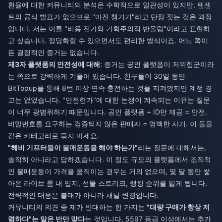
환율에 대한 커뮤니티의 분석은 수학적으로 일관성이 있지만, 텐센
트의 공식 발표가 없으므로 "마진 챙기기"라고 단정 짓는 것은 과장
입니다. 저는 이를 "비용 전가와 기회주의적 반올림"이라고 표현하
고 싶습니다. 정당화할 수 있으면서도 편리한 방식이죠. 어느 쪽이
든 결정적인 증거는 없습니다.
제3자 플랫폼의 안전성에 대해
: 증거는 공인 플랫폼이 저위험군이라
는 쪽으로 강력하게 기울어 있습니다. 친구들이 30일 동안
BitTopup을 통해 8번 이상 연속 충전하는 것을 지켜봤지만 계정 경
고는 없었습니다. "안전한가"에 대한 논쟁이 계속되는 이유는 질문
이 너무 광범위하기 때문입니다. 공인 플랫폼 + ID만 제공 = 안전.
비밀번호를 요구하는 검증되지 않은 판매자 = 명백한 사기. 이 둘을
같은 카테고리로 묶지 마세요.
"헤비 기프터들이 불매운동을 해야 하는가"
라는 질문에 대해서는,
솔직히 아니라고 답하겠습니다. 이 정도 규모의 플랫폼에서 조직적
인 불매운동이 가격을 움직이는 경우는 거의 없으며, 몇 달 동안 쌓
아온 라이브 룸 내 입지, 선물 스트리크, 랭킹 순위를 잃게 됩니다.
전략적인 대응은 불매가 아니라 채널 변경입니다.
커뮤니티의 의견 중 제가 반대하는 한 가지는
"대량 구매가 항상 저
렴하다"는 말은 반만 맞다
는 것입니다. 5597 등급 이상에서는 추가