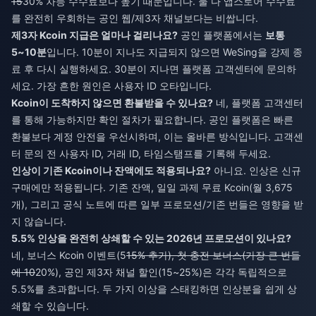
15
30% 차등 수수료보다 높기 때문입니다. 둘 다 앱스토어 수수료
를 완전히 우회하는 공인 웹/제3자 채널보다는 비쌉니다.
제3자 Kcoin 지급은 얼마나 걸리나요?
공인 플랫폼에서는
보통
5~10분
입니다. 10분이 지나도 지급되지 않으면 WeSing을 강제 종
료 후 다시 실행하세요. 30분이 지나면 플랫폼 고객센터에 문의하
세요. 가장 흔한 원인은 사용자 ID 오타입니다.
Kcoin이 도착하지 않으면 환불받을 수 있나요?
네, 플랫폼 고객센터
를 통해 가능하지만 확인 절차가 필요합니다. 공인 플랫폼은 빠른
환불보다 계정 안전을 우선시하며, 이는 올바른 방식입니다. 고객센
터 문의 전 사용자 ID, 거래 ID, 타임스탬프를 기록해 두세요.
인상이 기존 Kcoin이나 잔액에도 적용되나요?
아니요. 인상은 신규
구매에만 적용됩니다. 기존 잔액, 일일 과제 무료 Kcoin(월 3,675
개), 그리고 공식 노트에 따른 일부 프로모션/기존 번들은 영향을 받
지 않습니다.
5.5% 인상을 완전히 상쇄할 수 있는 2026년 프로모션이 있나요?
네, 보너스 Kcoin 이벤트(5
15% 추가), 첫 충전 보너스(가장 큰 번들
에 10
20%), 공인 제3자 채널 할인(15~25%)은 각각 독립적으로
5.5%를 초과합니다. 두 가지 이상을 스태킹하면 인상분을 쉽게 상
쇄할 수 있습니다.