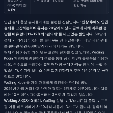
동남아시아
기본 요금 8~15% 저렴
채널 선택에 따라 중복
동
(SEA) 지역 (정
할인 가능
주
식 IP)
인앱 결제 충성 유저들에게는 불편한 진실입니다:
인상 후에도 인앱
결제를 고집하는 iOS 유저는 20달러 이상의 금액에 대해 아무런 정
당한 이유 없이 11~12%의 "편의세"를 내고 있는 셈입니다.
50달러
결제 시 거래당 5
6달러를 불태우는 것과 같습니다. 매달 대량 구매
를 한다면 연간 60
80달러가 새어 나가는 것입니다.
현재 이용 가능한 가장 낮은 코인당 단가를 찾고 있다면,
WeSing
Kcoin 저렴하게 충전하기
경로를 통해 공인 제3자 플랫폼을 이용하
세요. 수수료를 우회하는 할인과 대량 구매 가격을 한 번에 누릴 수
있습니다. 여기에 보너스 이벤트 기간까지 맞추면 계산은 매우 공격
적으로 변합니다.
WeSing Kcoin을 가장 저렴하게 충전하는 단계별 방법
2026년 가장 저렴하고 안전한 경로는 5단계로 이루어집니다. 처음
에는 10분 미만, 그다음부터는 3분도 채 걸리지 않습니다.
WeSing 사용자 ID 찾기.
WeSing 실행 → "Me(나)" 탭 클릭 → 프로
필 이름 바로 아래에 8~10자리 사용자 ID가 표시됩니다. 정확히 복
사하세요. 비밀번호는 절대 공유하지 마세요. 사용자 ID만 있으면