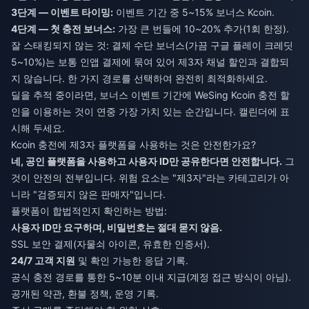
3단계 — 이벤트 타이밍:
이벤트 기간 중 5~15% 보너스 Kcoin.
4단계 — 첫 충전 보너스:
가장 큰 번들에 10~20% 추가(1회 한정).
잘 스태킹되지 않는 것: 결제 수단 보너스(가끔 구글 플레이 크레딧
5~10%)는 보통 인앱 결제에 묶여 있어 제3자 채널 할인과 결합되
지 않습니다. 한 가지 경로를 선택하여 완전히 최적화하세요.
딜을 추적 중이라면, 보너스 이벤트 기간에
WeSing Kcoin 충전 할
인
을 이용하는 것이 연중 가장 가치 있는 순간입니다. 캘린더에 표
시해 두세요.
Kcoin 충전에 제3자 플랫폼을 사용하는 것은 안전한가요?
네, 공인 플랫폼을 사용하고 사용자 ID만 공유한다면 안전합니다.
그
것이 안전의 전부입니다. 위험 요소는 "제3자"라는 카테고리가 아
니라 "검증되지 않은 판매자"입니다.
플랫폼이 합법적인지 확인하는 방법:
사용자 ID만 요구하며, 비밀번호는 절대 묻지 않음.
SSL 보안 결제(자물쇠 아이콘, 유효한 인증서).
24/7 고객 지원
및 확인 가능한 응답 기록.
공식 충전 경로를 통한 5~10분 이내 지급(계정 접근 방식이 아님).
공개된 약관, 환불 정책, 운영 기록.