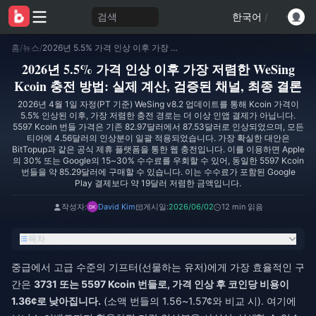
검색
한국어
/
홈
/
뉴스
/
2026년 5.5% 가격 인상 이후 가장 저렴한 WeSing Kcoin 충전 방법: 실제 계산, 검증된 채널, 최종 결론
2026년 5.5% 가격 인상 이후 가장 저렴한 WeSing
Kcoin 충전 방법: 실제 계산, 검증된 채널, 최종 결론
2026년 4월 1일 자정(PT 기준) WeSing v8.2 업데이트를 통해 Kcoin 가격이
5.5% 인상된 이후, 가장 저렴한 충전 경로는 더 이상 인앱 결제가 아닙니다.
5597 Kcoin 번들 가격은 기존 82.97달러에서 87.53달러로 인상되었으며, 모든
티어에 4.56달러의 인상분이 일괄 적용되었습니다. 가장 확실한 대안은
BitTopup과 같은 공식 제휴 플랫폼을 통한 웹 충전입니다. 이를 이용하면 Apple
의 30% 또는 Google의 15~30% 수수료를 우회할 수 있어, 동일한 5597 Kcoin
번들을 약 85.29달러에 구매할 수 있습니다. 이는 수수료가 포함된 Google
Play 결제보다 약 19달러 저렴한 금액입니다.
작성자:
David Kim
게시일:
2026/06/02
12 min 읽음
목차
중급에서 고급 수준의 기프터(선물하는 유저)에게 가장 효율적인 구
간은
3731 또는 5597 Kcoin 번들로, 가격 인상 후 코인당 비용이
1.36¢로 낮아집니다.
(소액 번들의 1.56~1.57¢와 비교 시). 여기에