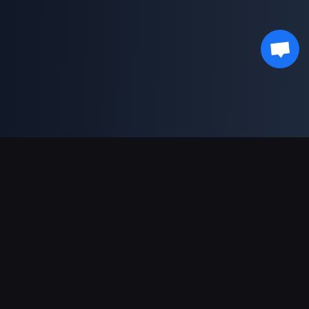
결제 지원
파트너
Genshin Impact Wiki
Honkai: Star Rail WIKI