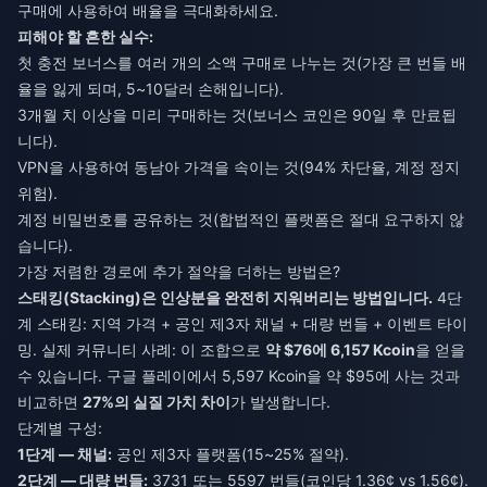
구매에 사용하여 배율을 극대화하세요.
피해야 할 흔한 실수:
첫 충전 보너스를 여러 개의 소액 구매로 나누는 것(가장 큰 번들 배
율을 잃게 되며, 5~10달러 손해입니다).
3개월 치 이상을 미리 구매하는 것(보너스 코인은 90일 후 만료됩
니다).
VPN을 사용하여 동남아 가격을 속이는 것(94% 차단율, 계정 정지
위험).
계정 비밀번호를 공유하는 것(합법적인 플랫폼은 절대 요구하지 않
습니다).
가장 저렴한 경로에 추가 절약을 더하는 방법은?
스태킹(Stacking)은 인상분을 완전히 지워버리는 방법입니다.
4단
계 스태킹: 지역 가격 + 공인 제3자 채널 + 대량 번들 + 이벤트 타이
밍. 실제 커뮤니티 사례: 이 조합으로
약 $76에 6,157 Kcoin
을 얻을
수 있습니다. 구글 플레이에서 5,597 Kcoin을 약 $95에 사는 것과
비교하면
27%의 실질 가치 차이
가 발생합니다.
단계별 구성:
1단계 — 채널:
공인 제3자 플랫폼(15~25% 절약).
2단계 — 대량 번들:
3731 또는 5597 번들(코인당 1.36¢ vs 1.56¢).