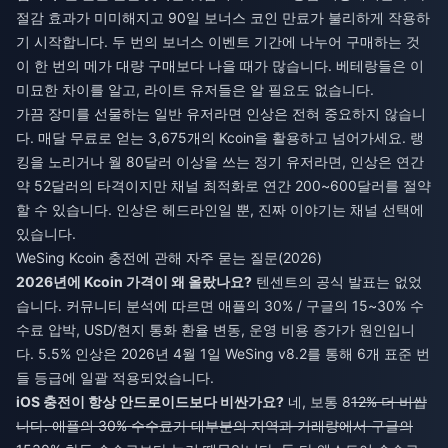
절감 효과가 미미해지고 90일 보너스 코인 만료가 불리하게 작용하
기 시작합니다. 두 번의 보너스 이벤트 기간에 나누어 구매하는 것
이 한 번의 메가 대량 구매보다 나을 때가 많습니다. 베테랑들은 이
미묘한 차이를 알고, 라이트 유저들은 알 필요도 없습니다.
가끔 장미를 선물하는 일반 유저라면 인상은 전혀 중요하지 않습니
다. 매달 무료로 얻는 3,675개의 Kcoin을 활용하고 넘어가세요. 랭
킹을 노리거나 월 80달러 이상을 쓰는 정기 유저라면, 인상은 연간
약 52달러의 타격이지만 채널 최적화로 연간 200~600달러를 절약
할 수 있습니다. 인상은 헤드라인일 뿐, 진짜 이야기는 채널 선택에
있습니다.
WeSing Kcoin 충전에 관해 자주 묻는 질문(2026)
2026년에 Kcoin 가격이 왜 올랐나요?
텐센트의 공식 발표는 없었
습니다. 커뮤니티 분석에 따르면 애플의 30% / 구글의 15~30% 수
수료 압박, USD/현지 통화 환율 변동, 운영 비용 증가가 원인입니
다. 5.5% 인상은 2026년 4월 1일 WeSing v8.2를 통해 6개 표준 번
들 등급에 일괄 적용되었습니다.
iOS 충전이 항상 안드로이드보다 비싼가요?
네, 보통 8
12% 더 비쌉
니다. 애플의 30% 수수료가 대부분의 지역과 거래량에서 구글의