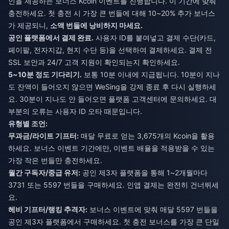
인을 제공하는 보너스 Kcoin 이벤트를 진행합니다. 이 기간에 맞춰
충전하세요. 첫 충전 시 가장 큰 번들에 대해 10~20% 추가 보너스
가 제공되니,
소액 번들에 낭비하지 마세요.
공인 플랫폼에서 결제 완료.
사용자 ID를 붙여넣고 결제 수단(카드,
페이팔, 전자지갑, 현지 수단 등)을 선택하여 결제하세요. 결제 전
SSL 보안과 24/7 고객 지원이 확인되는지 확인하세요.
5~10분 정도 기다리기.
보통 10분 이내에 지급됩니다. 10분이 지나
도 잔액이 들어오지 않으면 WeSing을 강제 종료 후 다시 실행하세
요. 30분이 지나도 안 들어오면 플랫폼 고객센터에 문의하세요. 대
부분의 오류는 사용자 ID 오타 때문입니다.
유형별 조언:
무과금/라이트 기프터:
매달 무료로 얻는 3,675개의 Kcoin을 활용
하세요. 보너스 이벤트 기간에만, 이벤트 배율을 적용받을 수 있는
가장 작은 번들만 충전하세요.
월간 구독자/중급 유저:
공인 제3자 플랫폼을 통해 1~2개월마다
3731 또는 5597 번들을 구매하세요. 인앱 결제는 완전히 건너뛰세
요.
헤비 기프터/랭킹 추격자:
보너스 이벤트에 맞춰 매달 5597 번들을
공인 제3자 플랫폼에서 구매하세요. 첫 충전 보너스를 가장 큰 단일