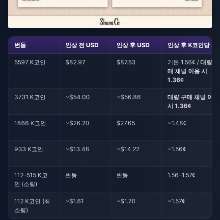
번들
인상 전 USD
인상 후 USD
인상 후 K코인당 가
5597 K코인
$82.97
$87.53
기본 1.56¢ /
대량 구
매 채널 이용 시
1.36¢
3731 K코인
~$54.00
~$56.86
대량 구매 채널 이용
시 1.36¢
1866 K코인
~$26.20
$27.65
~1.48¢
933 K코인
~$13.48
~$14.22
~1.56¢
112–515 K코
변동
변동
1.56–1.57¢
인 (소량)
112 K코인 (최
~$1.61
~$1.70
~1.57¢
소량)