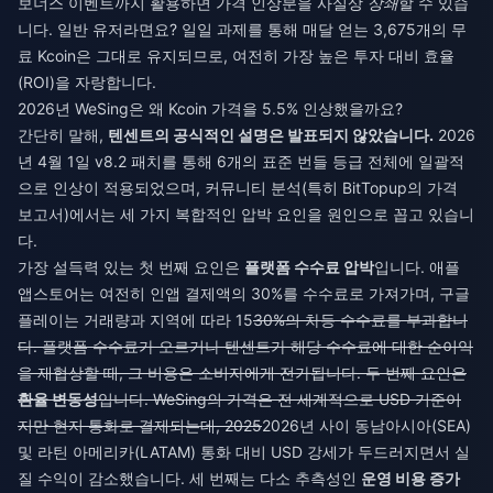
보너스 이벤트까지 활용하면 가격 인상분을 사실상
상쇄
할 수 있습
니다. 일반 유저라면요? 일일 과제를 통해 매달 얻는 3,675개의 무
료 Kcoin은 그대로 유지되므로, 여전히 가장 높은 투자 대비 효율
(ROI)을 자랑합니다.
2026년 WeSing은 왜 Kcoin 가격을 5.5% 인상했을까요?
간단히 말해,
텐센트의 공식적인 설명은 발표되지 않았습니다.
2026
년 4월 1일 v8.2 패치를 통해 6개의 표준 번들 등급 전체에 일괄적
으로 인상이 적용되었으며, 커뮤니티 분석(특히 BitTopup의 가격
보고서)에서는 세 가지 복합적인 압박 요인을 원인으로 꼽고 있습니
다.
가장 설득력 있는 첫 번째 요인은
플랫폼 수수료 압박
입니다. 애플
앱스토어는 여전히 인앱 결제액의 30%를 수수료로 가져가며, 구글
플레이는 거래량과 지역에 따라 15
30%의 차등 수수료를 부과합니
다. 플랫폼 수수료가 오르거나 텐센트가 해당 수수료에 대한 순이익
을 재협상할 때, 그 비용은 소비자에게 전가됩니다. 두 번째 요인은
환율 변동성
입니다. WeSing의 가격은 전 세계적으로 USD 기준이
지만 현지 통화로 결제되는데, 2025
2026년 사이 동남아시아(SEA)
및 라틴 아메리카(LATAM) 통화 대비 USD 강세가 두드러지면서 실
질 수익이 감소했습니다. 세 번째는 다소 추측성인
운영 비용 증가