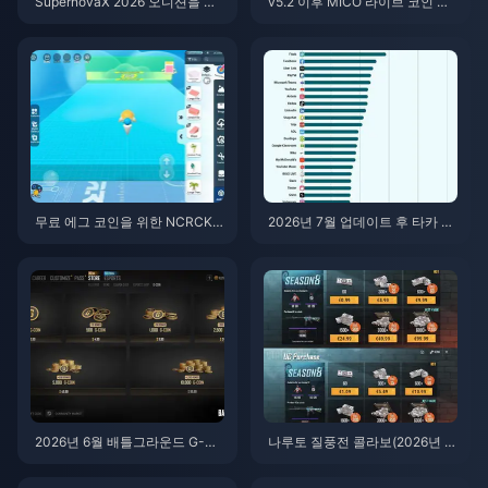
SupernovaX 2026 오디션을 위
v5.2 이후 MICO 라이브 코인 ME
한 저렴한 스타메이커 코인 (12-2
NA: 2026년 최저가 혜택
3% 할인)
무료 에그 코인을 위한 NCRCKY
2026년 7월 업데이트 후 타카 라
T8EF 코드 사용법 (2026년 8월)
이브(Taka Live) 배터리 광탈 현
상? 원인 및 해결 방법
2026년 6월 배틀그라운드 G-CO
나루토 질풍전 콜라보(2026년 7
IN CDK: 91.43달러 더블 프로모
월)를 위한 저렴한 배틀그라운드
션, 과연 그 가치가 있을까?
모바일 UC 구매 방법: 비용, 추천