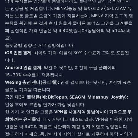
남아 유저들은 인상률이 동일하더라도 절대적인 달러 금액 면에서
는 인상을 덜 체감합니다. MENA(중동 및 북아프리카)와 LATAM 유
저는 보통 글로벌 요금에 가깝게 지불하는데, MENA 지역 친구의 영
수증을 확인해 본 결과 현지 환율과 줄어든 보너스 코인을 고려했을
때 실질적인 가격 변동은 약 6.8%였습니다(동남아의 약 5.1%와 비
교).
플랫폼별 영향은 매우 일방적입니다:
iOS 인앱 결제:
최악의 가격. 애플의 30% 수수료가 그대로 포함됩
니다.
Android 인앱 결제:
약간 더 낫지만, 여전히 구글 플레이의
15~30% 수수료가 적용됩니다.
WeSing 충전 센터(공식 웹):
인앱 결제보다는 낮지만, 여전히 표준
글로벌 가격을 따릅니다.
공인 제3자 플랫폼(예: BitTopup, SEAGM, Midasbuy, Joytify):
인상 후에도 코인당 단가가 가장 낮습니다.
한 가지 더 언급할 그룹은
VPN을 사용하여 동남아시아 가격으로 우
회하려는 유저들
입니다. 커뮤니티 테스트 결과, VPN을 이용한 지역
변경은 약 94%의 확률로 차단되며 계정 정지 위험도 상당합니다.
절대 하지 마세요. 동남아시아 지역에 실제로 거주하며 해당 지역의