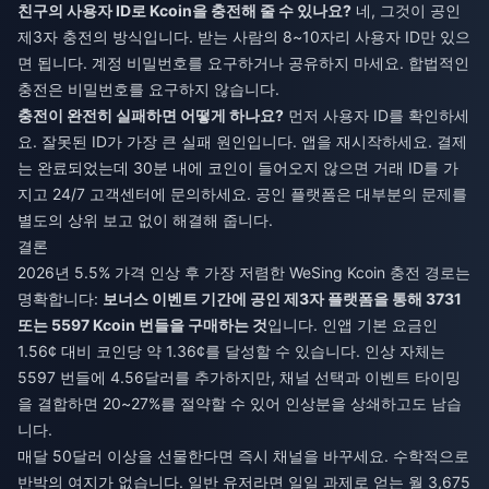
친구의 사용자 ID로 Kcoin을 충전해 줄 수 있나요?
네, 그것이 공인
제3자 충전의 방식입니다. 받는 사람의 8~10자리 사용자 ID만 있으
면 됩니다. 계정 비밀번호를 요구하거나 공유하지 마세요. 합법적인
충전은 비밀번호를 요구하지 않습니다.
충전이 완전히 실패하면 어떻게 하나요?
먼저 사용자 ID를 확인하세
요. 잘못된 ID가 가장 큰 실패 원인입니다. 앱을 재시작하세요. 결제
는 완료되었는데 30분 내에 코인이 들어오지 않으면 거래 ID를 가
지고 24/7 고객센터에 문의하세요. 공인 플랫폼은 대부분의 문제를
별도의 상위 보고 없이 해결해 줍니다.
결론
2026년 5.5% 가격 인상 후 가장 저렴한 WeSing Kcoin 충전 경로는
명확합니다:
보너스 이벤트 기간에 공인 제3자 플랫폼을 통해 3731
또는 5597 Kcoin 번들을 구매하는 것
입니다. 인앱 기본 요금인
1.56¢ 대비 코인당 약 1.36¢를 달성할 수 있습니다. 인상 자체는
5597 번들에 4.56달러를 추가하지만, 채널 선택과 이벤트 타이밍
을 결합하면 20~27%를 절약할 수 있어 인상분을 상쇄하고도 남습
니다.
매달 50달러 이상을 선물한다면 즉시 채널을 바꾸세요. 수학적으로
반박의 여지가 없습니다. 일반 유저라면 일일 과제로 얻는 월 3,675