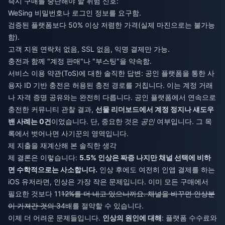
즉시 구매를 중단해야 할 위험 신호:
WeSing 비밀번호나 로그인 정보를 요구함.
검증된 플랫폼보다 50% 이상 저렴한 가격(실제 마진으로는 불가능
함).
고객 지원 연락처 없음, SSL 없음, 익명 결제만 가능.
충전과 함께 "계정 판매"나 "부스팅"을 약속함.
서비스 이용 약관(ToS)에 대한 솔직한 답변: 공인 플랫폼을 통한 사
용자 ID 기반 충전은 허용된 충전 경로를 거칩니다. 이는 계정 거래
나 자격 증명 공유와는 완전히 다릅니다. 공인 플랫폼에서 연속으로
충전한 커뮤니티 관찰 결과,
선물 리더보드에서 계정 정지나 섀도우
밴 사례는 0건
이었습니다. 단, 중요한 것은
공인
여부입니다. 그 목
록에서 벗어나면 사기꾼의 영역입니다.
제 지출을 재계산해 본 솔직한 생각
제 결론은 이렇습니다:
5.5% 인상은 짜증 나지만 채널 선택에 비하
면 수학적으로는 사소합니다.
인상 후에도 여전히 인앱 결제를 하는
iOS 유저라면, 인상은 가장 작은 문제입니다. 이미 모든 구매에서
필요한 것보다 11
12%를 더 내고 있으니까요. 채널을 바꾸면 인상분
이 가져간 것의 3
4배를 절약할 수 있습니다.
이제 더 어려운 문제들입니다.
인상의 원인에 대해
: 플랫폼 수수료와