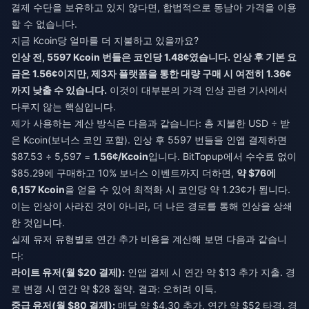
결제 수단을 보유하고 있지 않다면, 합법적으로 동남아 가격을 이용
할 수 없습니다.
지금 Kcoin당 얼마를 더 지불하고 있을까요?
인상 전, 5597 Kcoin 번들은 코인당 1.48¢였습니다. 인상 후 기본 요
금은 1.56¢이지만, 제3자 플랫폼을 통한 대량 구매 시 여전히 1.36¢
까지 낮출 수 있습니다.
이것이 대부분의 가격 인상 관련 기사에서
다루지 않는 핵심입니다.
제가 사용하는 계산 방식은 다음과 같습니다: 총 지불한 USD ÷ 받
은 Kcoin(보너스 코인 포함). 인상 후 5597 번들을 인앱 결제하면
$87.53 ÷ 5,597 =
1.56¢/Kcoin
입니다. BitTopup에서 수수료 없이
$85.29에 구매하고 10% 보너스 이벤트까지 더하면,
약 $76에
6,157 Kcoin
을 얻을 수 있어 최적화 시 코인당 약 1.23¢가 됩니다.
이는 인상이 사라진 것이 아니라, 더 나은 경로를 통해 인상을 상쇄
한 것입니다.
실제 유저 유형별로 연간 추가 비용을 계산해 보면 다음과 같습니
다:
라이트 유저(월 $20 결제):
인앱 결제 시 연간 약 $13 추가 지출. 경
로 변경 시 연간 약 $28 절약. 결과: 오히려 이득.
중급 유저(월 $80 결제):
매달 약 $4.30 추가, 연간 약 $52 타격. 경