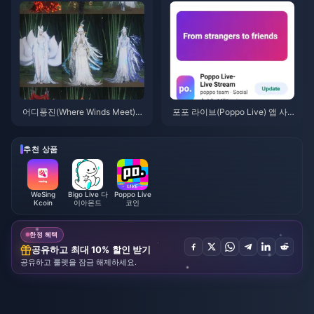
팩 및 안전한 충전
어디풍진(Where Winds Meet)
포포 라이브(Poppo Live) 앱 사
산중추풍 이벤트 보상 (2026년 7
용법: 완전 초보자 가이드 | 2026
월): 전체 목록, 재화 및 우선순위
년 7월
추천 상품
WeSing
Bigo Live 다
Poppo Live
Kcoin
이아몬드
코인
한정 혜택
공유하고 최대 10% 할인 받기
공유하고 룰렛을 잠금 해제하세요.