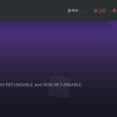
로그인
/
회
한국어
/
 are NON-REFUNDABLE and NON-RETURNABLE.