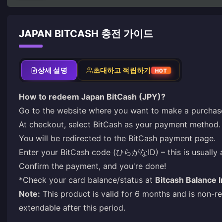
JAPAN BITCASH 충전 가이드
상세 설명
초대하고 적립하기
HOT
How to redeem Japan BitCash (JPY)?
Go to the website where you want to make a purchase
At checkout, select BitCash as your payment method.
You will be redirected to the BitCash payment page.
Enter your BitCash code (ひらがなID) – this is usually a
Confirm the payment, and you're done!
*Check your card balance/status at
Bitcash Balance I
Note:
This product is valid for 6 months and is non-r
extendable after this period.