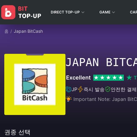
DIRECT TOP-UP
GAME
CA
홈
/
Japan BitCash
JAPAN BITC
Excellent
T
JP
즉시 발송
안전한 결제
Important Note: Japan Bit
권종 선택