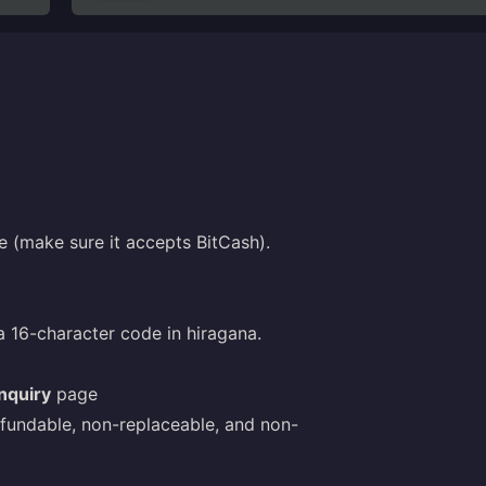
 (make sure it accepts BitCash).
 16-character code in hiragana.
nquiry
page
efundable, non-replaceable, and non-