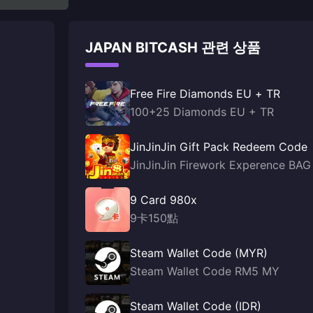
JAPAN BITCASH 관련 상품
Free Fire Diamonds EU + TR
100+25 Diamonds EU + TR
JinJinJin Gift Pack Redeem Code
JinJinJin Firework Experence BAG
9 Card 980x
9卡150點
Steam Wallet Code (MYR)
Steam Wallet Code RM5 MY
Steam Wallet Code (IDR)