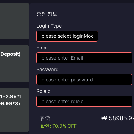
충전 정보
Login Type
Email
 Deposit)
Password
RoleId
+2.99*1
99.99*3)
합계
₩ 58985.9
할인: 70.0% OFF