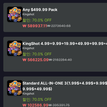
Any $499.99 Pack
Kingshot
할인: 70.0% OFF
₩ 589937.11
₩ 2273640.68
KingShot 4.99+9.99+19.99+49.99+99.99*
Kingshot
할인: 70.0% OFF
₩ 566225.09
₩ 2182284.40
Standard ALL-IN-ONE 3(1.99$+4.99$+9.99
9.99$+49.99$)
Kingshot
할인: 70.0% OFF
₩ 102586.99
₩ 395391.75