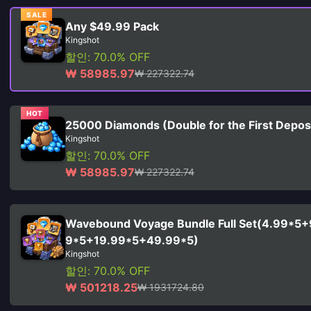
SALE
Any $49.99 Pack
Kingshot
할인: 70.0% OFF
₩ 58985.97
₩ 227322.74
HOT
25000 Diamonds (Double for the First Depos
Kingshot
할인: 70.0% OFF
₩ 58985.97
₩ 227322.74
Wavebound Voyage Bundle Full Set(4.99*5+
9*5+19.99*5+49.99*5)
Kingshot
할인: 70.0% OFF
₩ 501218.25
₩ 1931724.80