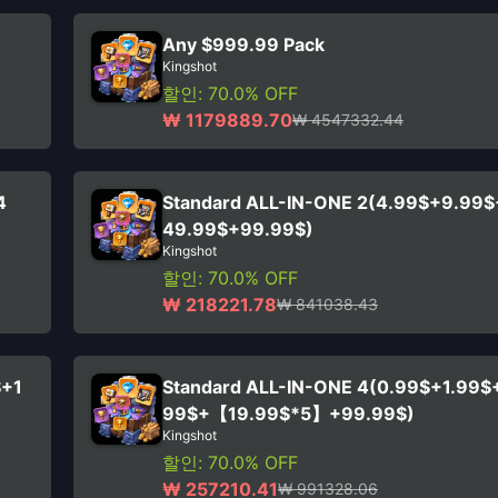
Any $999.99 Pack
Kingshot
할인: 70.0% OFF
₩ 1179889.70
₩ 4547332.44
4
Standard ALL-IN-ONE 2(4.99$+9.99
49.99$+99.99$)
Kingshot
할인: 70.0% OFF
₩ 218221.78
₩ 841038.43
$+1
Standard ALL-IN-ONE 4(0.99$+1.99$
99$+【19.99$*5】+99.99$)
Kingshot
할인: 70.0% OFF
₩ 257210.41
₩ 991328.06