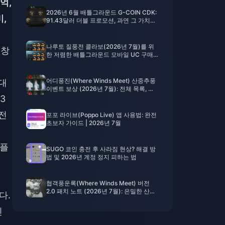
억,
2026년 6월 배틀그라운드 G-COIN CDK:
,
91.43달러 더블 프로모션, 과연 그 가치가
있을까?
나루토 질풍전 콜라보(2026년 7월)를 위
 창
한 저렴한 배틀그라운드 모바일 UC 구매
방법: 비용, 추천 팩 및 안전한 충전
어디풍진(Where Winds Meet) 산중추풍
대
이벤트 보상 (2026년 7월): 전체 목록, 재
화 및 우선순위
3
전
포포 라이브(Poppo Live) 앱 사용법: 완전
초보자 가이드 | 2026년 7월
 플
SUGO 코인 충전 후 사라짐 현상? 해결 방
법 및 2026년 계정 정지 피하는 법
협객풍운록(Where Winds Meet) 버전
2.0 패치 노트 (2026년 7월): 은밀한 산맥
다.
업데이트 완벽 해부
씬