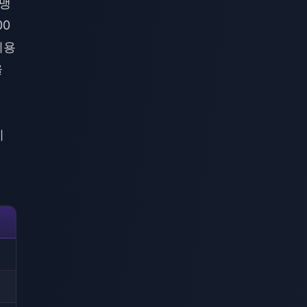
연맹
00
비용
을
니