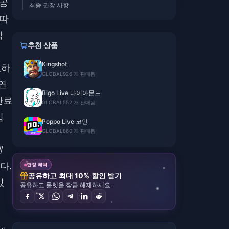
(공
최종 권장 사항
 따
작
추천 상품
Kingshot
요하
GLOBAL
926 개 판매됨
연
Bigo Live 다이아몬드
만료
GLOBAL
552 개 판매됨
입
Poppo Live 코인
GLOBAL
860 개 판매됨
제
다.
한정 혜택
공유하고 최대 10% 할인 받기
있
공유하고 룰렛을 잠금 해제하세요.