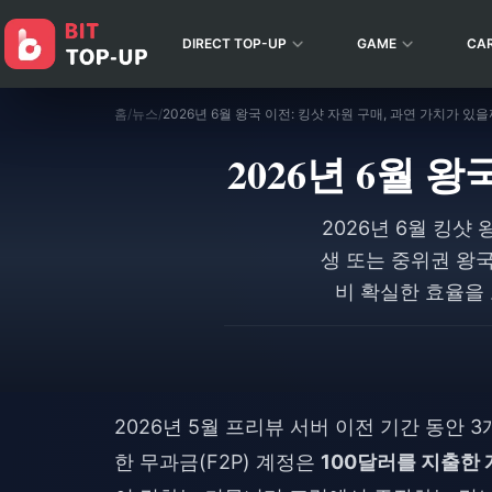
DIRECT TOP-UP
GAME
CA
홈
/
뉴스
/
2026년 6월 왕국 이전: 킹샷 자원 구매, 과연 가치가 있을
2026년 6월 
2026년 6월 킹샷 
생 또는 중위권 왕
비 확실한 효율을 보
$9.99)** 두 가지
과금 유저는 아무것도
무료 주간 이전권
2026년 5월 프리뷰 서버 이전 기간 동안 
한 무과금(F2P) 계정은
100달러를 지출한 