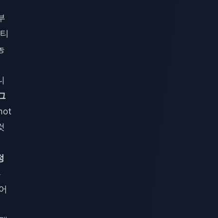
부
-티
농
니
그
ot
것
정
는
이어