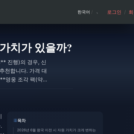
로그인
/
회
한국어
/
연 가치가 있을까?
** 진행)의 경우, 신
추천합니다. 가격 대
 **영웅 조각 팩(약
효율**을 보여줍니다. 무
편, **연맹 상점에서
고래 유저들의 경우
비
목차
.
2026년 6월 왕국 이전 시 자원 가치가 크게 변하는