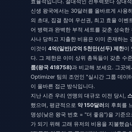
효율적입니다. 절대적인 전투력보다 상대적
신생 왕국에서는 30달러를 올바르게 사용하면
의 초대, 집결 참여 우선권, 최고 효율 이벤
어 병력과 완벽한 부적 세트를 갖춘 성숙한 
사나 당하고 지출한 비용은 이미 존재하는 
이것이
4억(일반)/2억 5천만(선두) 제한
이
다. 그 제한은 이미 상위 총독들이 갖춘 
룹(왕국 418758)
과 비교해 보세요. 그곳에서
Optimizer 팀의 조언인 "실시간 그룹 
이 올바른 접근 방식입니다.
지난 시즌 우리 연맹의 대규모 이전 당시,
스
했으며, 평균적으로
약 150달러
의 후회를 
명성(낮은 왕국 번호 = "더 좋음")을 기
가 되기 위해 고래 유저의 비용을 지불했습