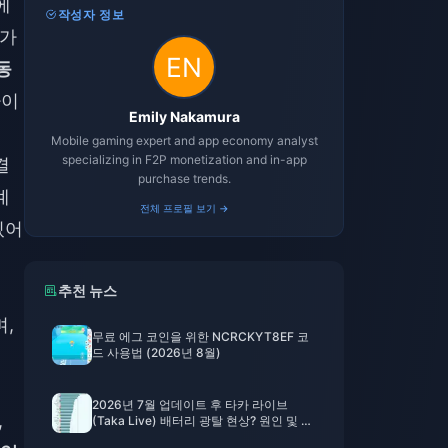
에
작성자 정보
우가
동
아이
Emily Nakamura
Mobile gaming expert and app economy analyst
specializing in F2P monetization and in-app
결
purchase trends.
계
전체 프로필 보기 →
있어
추천 뉴스
,
무료 에그 코인을 위한 NCRCKYT8EF 코
드 사용법 (2026년 8월)
2026년 7월 업데이트 후 타카 라이브
,
(Taka Live) 배터리 광탈 현상? 원인 및 해
결 방법