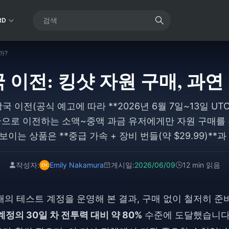
RD
까?
왕국 이전: 킹샷 자원 구매, 과
왕국 이전(공식 예고에 따라 **2026년 6월 7일~13일 UTC
국으로 이전하는 소액~중액 과금 유저에게만 자원 구매를 
이는 상품은 **중급 가속 + 장비 번들(약 $29.99)**과
로, 일반 일일 팩 대비 **약 1.3~1.5배의 달러당 전투력 
 구매하지 말고 **7~14일 치의 자원을 비축**하는 한
작성자:
Emily Nakamura
게시일:
2026/06/09
12 min 읽음
**을 챙기는 것이 좋습니다. 성숙한 왕국으로 이전하는 
**$200를 넘어서면** 효율이 급격히 떨어집니다.
3개의 테스트 계정을 운영해 본 결과, 구매 없이 철저히 준
계정의 30일 차 전투력 대비 약 80%
수준에 도달했습니다