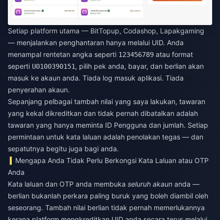
Setiap platform utama — BitTopup, Codashop, Lapakgaming
— menjalankan penghantaran hanya melalui UID. Anda
menampal rentetan angka seperti
atau format
123456789
seperti
, pilih pek anda, bayar, dan berlian akan
U0100390151
masuk ke akaun anda. Tiada log masuk aplikasi. Tiada
penyerahan akaun.
Sepanjang pelbagai tambah nilai yang saya lakukan, tawaran
yang kekal dikreditkan dan tidak pernah dibatalkan adalah
tawaran yang hanya meminta ID Pengguna dan jumlah. Setiap
permintaan untuk kata laluan adalah penolakan tegas — dan
sepatutnya begitu juga bagi anda.
Mengapa Anda Tidak Perlu Berkongsi Kata Laluan atau OTP
Anda
Kata laluan dan OTP anda membuka
seluruh akaun
anda —
berlian bukanlah perkara paling buruk yang boleh diambil oleh
seseorang. Tambah nilai berlian tidak pernah memerlukannya
kerana platform mengkreditkan UID anda secara terus melalui