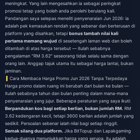
meningkat. Yang lain mengesahkan ia sebagai peringkat
promosi tetap yang boleh anda perolehi berulang kali.
Pandangan saya selepas meneliti penyenaraian Jun 2026: ia
adalah pek kemasukan rendah yang sebenar dan berterusan di
platform yang disahkan, tetapi
bonus tambah nilai kali
pertama memang wujud
di sesetengah laman web dan boleh
ditambah di atas harga tersebut — itulah sebabnya
pengalaman "RM 3.62" seseorang tidak selalu sama dengan
orang lain. Anggap tajuk utama itu sebagai harga lantai, bukan
jaminan.
Cara Membaca Harga Promo Jun 2026 Tanpa Terpedaya
Harga promo dalam ruang ini berubah dari bulan ke bulan —
itulah sebabnya tahun dan bulan penting dalam mana-mana
penyenaraian yang jujur. Beberapa peraturan yang saya ikuti:
Berpandukan kos bagi setiap berlian, bukan jumlah RM.
RM
3.62 kedengaran kecil, tetapi 3600 berlian adalah jumlah yang
sedikit. Persoalan sebenar ialah nilai bagi setiap ringgit.
Semak silang dua platform.
Jika BitTopup dan Lapakgaming
kedua-duanya menunjukkan harga yang serupa, itu adalah