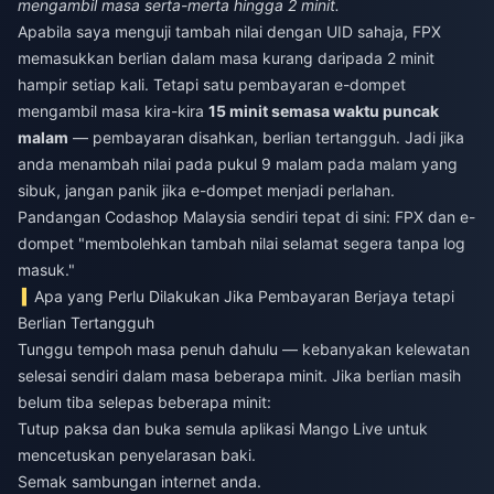
mengambil masa serta-merta hingga 2 minit.
Apabila saya menguji tambah nilai dengan UID sahaja, FPX
memasukkan berlian dalam masa kurang daripada 2 minit
hampir setiap kali. Tetapi satu pembayaran e-dompet
mengambil masa kira-kira
15 minit semasa waktu puncak
malam
— pembayaran disahkan, berlian tertangguh. Jadi jika
anda menambah nilai pada pukul 9 malam pada malam yang
sibuk, jangan panik jika e-dompet menjadi perlahan.
Pandangan Codashop Malaysia sendiri tepat di sini: FPX dan e-
dompet "membolehkan tambah nilai selamat segera tanpa log
masuk."
Apa yang Perlu Dilakukan Jika Pembayaran Berjaya tetapi
Berlian Tertangguh
Tunggu tempoh masa penuh dahulu — kebanyakan kelewatan
selesai sendiri dalam masa beberapa minit. Jika berlian masih
belum tiba selepas beberapa minit:
Tutup paksa dan buka semula aplikasi Mango Live untuk
mencetuskan penyelarasan baki.
Semak sambungan internet anda.