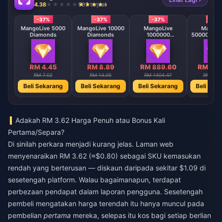
4.38
993 terjual
-37%
-37%
-37%
-37
MangoLive 5000
MangoLive 10000
MangoLive
MangoL
Diamonds
Diamonds
1000000
500000 Di
Diamonds
RM 4.45
RM 8.89
RM 889.60
RM 444
RM 7.02
RM 14.05
RM 1404.47
RM 702
Beli Sekarang
Beli Sekarang
Beli Sekarang
Beli Sek
Adakah RM 3.62 Harga Penuh atau Bonus Kali
Pertama/Separa?
Di sinilah perkara menjadi kurang jelas. Laman web
menyenaraikan RM 3.62 (≈$0.80) sebagai SKU kemasukan
rendah yang berterusan — diskaun daripada sekitar $1.09 di
sesetengah platform. Walau bagaimanapun, terdapat
perbezaan pendapat dalam laporan pengguna. Sesetengah
pembeli mengatakan harga terendah itu hanya muncul pada
pembelian
pertama
mereka, selepas itu kos bagi setiap berlian