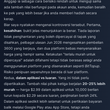
Anggap ia sebagai cara berisiko rendah untuk menguji sama
ada tambah nilai berfungsi pada akaun anda, kemudian beralih
ke pek yang lebih besar jika anda memberi hadiah secara
kerap.
Biar saya nyatakan mengenai kontroversi tersebut. Pertama,
kesahihan
: bukti jelas menunjukkan ia benar. Tiada laporan
tidak penghantaran yang boleh dipercayai di tapak yang
disahkan, pelbagai ulasan Jun 2026 mengesahkan pembelian
3600 yang berjaya, dan dua platform bebas menyenaraikan
harga yang hampir sama. Ketakutan "terlalu murah untuk
dipercayai" adalah difahami tetapi tidak berasas
selagi anda
menggunakan platform yang disenaraikan seperti BitTopup
.
Risiko penipuan sepenuhnya berada di luar platform.
Kedua,
dalam aplikasi vs luaran
. Yang ini tidak perlu
dipertikaikan. Tambah nilai pihak ketiga berjalan
20-25% lebih
murah
— harga $2.99 dalam aplikasi untuk 10,000 berlian
turun kepada $2.29 secara luaran, penjimatan bersih 24%.
Dalam aplikasi sedikit lebih selamat untuk pertikaian bayaran
balik melalui Google Play atau App Store, tetapi anda