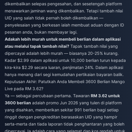
dikembalikan selepas pengesahan, dan sesetengah platform
menawarkan jaminan wang dikembalikan. Tetapi tambah nilai
UID yang salah tidak pernah boleh dikembalikan —
penyelesaian yang berkesan ialah membuat aduan dengan ID
pesanan anda, bukan membayar lagi.
Adakah lebih murah untuk membeli berlian dalam aplikasi
atau melalui tapak tambah nilai?
Tapak tambah nilai yang
dipercayai adalah lebih murah — biasanya 20-25% kurang.
Kadar $2.99 dalam aplikasi untuk 10,000 berlian turun kepada
kira-kira $2.29 secara luaran, penjimatan 24%. Dalam aplikasi
hanya menang dari segi kemudahan pertikaian bayaran balik.
Keputusan Akhir: Patutkah Anda Membeli 3600 Berlian Mango
Live pada RM 3.62?
Ya — sebagai percubaan pertama. Tawaran
RM 3.62 untuk
3600 berlian
adalah promo Jun 2026 yang tulen di platform
yang disahkan, memberikan sekitar 991 berlian bagi setiap
ringgit dengan pengkreditan berasaskan UID yang hampir
serta-merta dan tiada laporan tidak penghantaran yang boleh
dipercayai. Ia adalah cara yang selamat dan kos rendah untuk