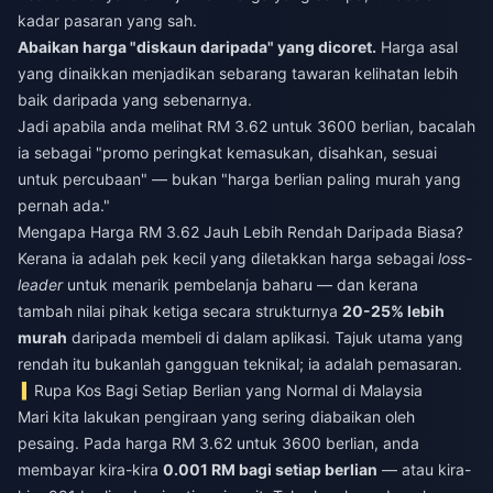
kadar pasaran yang sah.
Abaikan harga "diskaun daripada" yang dicoret.
Harga asal
yang dinaikkan menjadikan sebarang tawaran kelihatan lebih
baik daripada yang sebenarnya.
Jadi apabila anda melihat RM 3.62 untuk 3600 berlian, bacalah
ia sebagai "promo peringkat kemasukan, disahkan, sesuai
untuk percubaan" — bukan "harga berlian paling murah yang
pernah ada."
Mengapa Harga RM 3.62 Jauh Lebih Rendah Daripada Biasa?
Kerana ia adalah pek kecil yang diletakkan harga sebagai
loss-
leader
untuk menarik pembelanja baharu — dan kerana
tambah nilai pihak ketiga secara strukturnya
20-25% lebih
murah
daripada membeli di dalam aplikasi. Tajuk utama yang
rendah itu bukanlah gangguan teknikal; ia adalah pemasaran.
Rupa Kos Bagi Setiap Berlian yang Normal di Malaysia
Mari kita lakukan pengiraan yang sering diabaikan oleh
pesaing. Pada harga RM 3.62 untuk 3600 berlian, anda
membayar kira-kira
0.001 RM bagi setiap berlian
— atau kira-