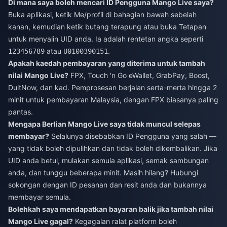
Di mana saya boleh mencari ID Pengguna Mango Live saya?
Buka aplikasi, ketik Me/profil di bahagian bawah sebelah
kanan, kemudian ketik butang terapung atau buka Tetapan
untuk menyalin UID anda. Ia adalah rentetan angka seperti
atau
.
123456789
U0100390151
Apakah kaedah pembayaran yang diterima untuk tambah
nilai Mango Live?
FPX, Touch 'n Go eWallet, GrabPay, Boost,
DuitNow, dan kad. Pemprosesan berjalan serta-merta hingga 2
minit untuk pembayaran Malaysia, dengan FPX biasanya paling
pantas.
Mengapa Berlian Mango Live saya tidak muncul selepas
membayar?
Selalunya disebabkan ID Pengguna yang salah —
yang tidak boleh dipulihkan dan tidak boleh dikembalikan. Jika
UID anda betul, mulakan semula aplikasi, semak sambungan
anda, dan tunggu beberapa minit. Masih hilang? Hubungi
sokongan dengan ID pesanan dan resit anda dan bukannya
membayar semula.
Bolehkah saya mendapatkan bayaran balik jika tambah nilai
Mango Live gagal?
Kegagalan ralat platform boleh