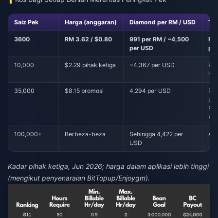
Saiz Pek
Harga (anggaran)
Diamond per RM / USD
Ter
3600
RM 3.62 / $0.80
991 per RM / ~4,500
Pen
per USD
pe
10,000
$2.29 pihak ketiga
~4,367 per USD
Pe
had
35,000
$8.15 promosi
4,294 per USD
Pa
pen
Per
PK
100,000+
Berbeza-beza
Sehingga 4,422 per
Aca
USD
Kadar pihak ketiga, Jun 2026; harga dalam aplikasi lebih tinggi
(mengikut penyenaraian BitTopup/Enjoygm).