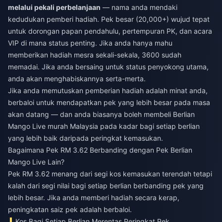
melalui pekali perbelanjaan
— nama anda mendaki
kedudukan pemberi hadiah. Pek besar (20,000+) wujud tepat
untuk dorongan papan pendahulu, pertempuran PK, dan acara
VIP di mana status penting. Jika anda hanya mahu
memberikan hadiah mesra sekali-sekala, 3600 sudah
memadai. Jika anda bersaing untuk status penyokong utama,
anda akan menghabiskannya serta-merta.
Jika anda memutuskan pemberian hadiah adalah minat anda,
berbaloi untuk mendapatkan pek yang lebih besar pada masa
akan datang — dan anda biasanya boleh
membeli Berlian
Mango Live murah Malaysia
pada kadar bagi setiap berlian
yang lebih baik daripada peringkat kemasukan.
Bagaimana Pek RM 3.62 Berbanding dengan Pek Berlian
Mango Live Lain?
Pek RM 3.62 menang dari segi kos kemasukan terendah tetapi
kalah dari segi nilai bagi setiap berlian berbanding pek yang
lebih besar. Jika anda memberi hadiah secara kerap,
peningkatan saiz pek adalah berbaloi.
Kos Bagi Setiap Berlian Merentas Peringkat Pek