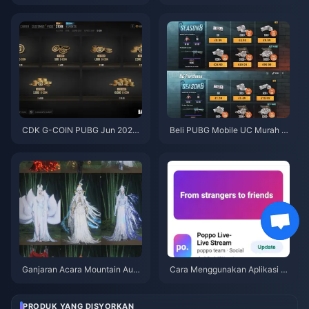
8EF untuk Dapatkan Eggy Coin
abis Selepas Kemas Kini Julai
s Percuma (Ogos 2026)
2026? Punca dan Cara Mengat
asinya
CDK G-COIN PUBG Jun 2026:
Beli PUBG Mobile UC Murah u
Adakah Promo Berkembar $91.
ntuk Kolaborasi Naruto Shippu
43 Ini Benar-benar Berbaloi?
den (Julai 2026): Kos, Pek Terb
aik & Tambah Nilai Selamat
Ganjaran Acara Mountain Autu
Cara Menggunakan Aplikasi P
mn Where Winds Meet Julai 20
oppo Live: Panduan Lengkap P
26: Senarai Penuh, Mata Wang
emula | Julai 2026
& Keutamaan
PRODUK YANG DISYORKAN