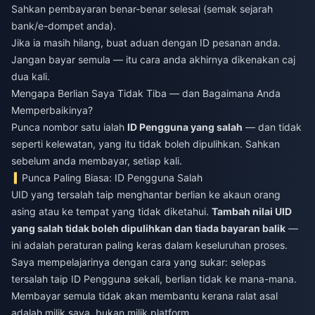
Sahkan pembayaran benar-benar selesai (semak sejarah
bank/e-dompet anda).
Jika ia masih hilang, buat aduan dengan ID pesanan anda.
Jangan bayar semula — itu cara anda akhirnya dikenakan caj
dua kali.
Mengapa Berlian Saya Tidak Tiba — dan Bagaimana Anda
Memperbaikinya?
Punca nombor satu ialah
ID Pengguna yang salah
— dan tidak
seperti kelewatan, yang itu tidak boleh dipulihkan. Sahkan
sebelum anda membayar, setiap kali.
Punca Paling Biasa: ID Pengguna Salah
UID yang tersalah taip menghantar berlian ke akaun orang
asing atau ke tempat yang tidak diketahui.
Tambah nilai UID
yang salah tidak boleh dipulihkan dan tiada bayaran balik
—
ini adalah peraturan paling keras dalam keseluruhan proses.
Saya mempelajarinya dengan cara yang sukar: selepas
tersalah taip ID Pengguna sekali, berlian tidak ke mana-mana.
Membayar semula tidak akan membantu kerana ralat asal
adalah milik saya, bukan milik platform.