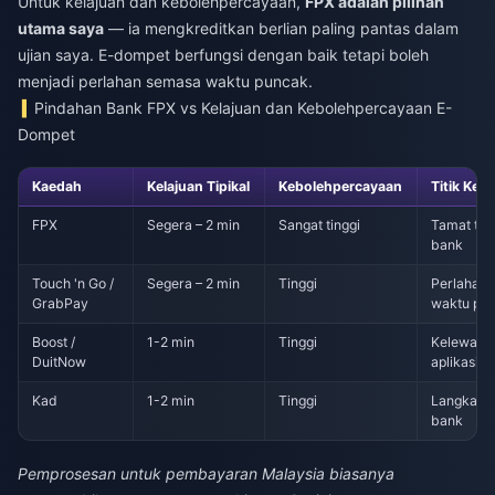
Untuk kelajuan dan kebolehpercayaan,
FPX adalah pilihan
utama saya
— ia mengkreditkan berlian paling pantas dalam
ujian saya. E-dompet berfungsi dengan baik tetapi boleh
menjadi perlahan semasa waktu puncak.
Pindahan Bank FPX vs Kelajuan dan Kebolehpercayaan E-
Dompet
Kaedah
Kelajuan Tipikal
Kebolehpercayaan
Titik Keg
FPX
Segera – 2 min
Sangat tinggi
Tamat tem
bank
Touch 'n Go /
Segera – 2 min
Tinggi
Perlahan
GrabPay
waktu pu
Boost /
1-2 min
Tinggi
Kelewata
DuitNow
aplikasi
Kad
1-2 min
Tinggi
Langkah 
bank
Pemprosesan untuk pembayaran Malaysia biasanya