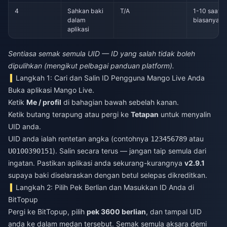
4
Sahkan baki
T/A
1-10 saat
dalam
biasanya
aplikasi
Sentiasa semak semula UID — ID yang salah tidak boleh
dipulihkan (mengikut pelbagai panduan platform).
Langkah 1: Cari dan Salin ID Pengguna Mango Live Anda
Buka aplikasi Mango Live.
Ketik
Me / profil
di bahagian bawah sebelah kanan.
Ketik butang terapung atau pergi ke
Tetapan
untuk menyalin
UID anda.
UID anda ialah rentetan angka (contohnya
atau
123456789
). Salin secara terus — jangan taip semula dari
U0100390151
ingatan. Pastikan aplikasi anda sekurang-kurangnya
v2.9.1
supaya baki diselaraskan dengan betul selepas dikreditkan.
Langkah 2: Pilih Pek Berlian dan Masukkan ID Anda di
BitTopup
Pergi ke BitTopup, pilih
pek 3600 berlian
, dan tampal UID
anda ke dalam medan tersebut. Semak semula aksara demi