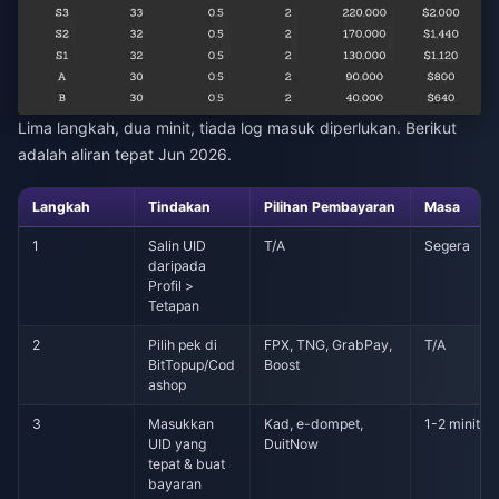
Lima langkah, dua minit, tiada log masuk diperlukan. Berikut
adalah aliran tepat Jun 2026.
Langkah
Tindakan
Pilihan Pembayaran
Masa
1
Salin UID
T/A
Segera
daripada
Profil >
Tetapan
2
Pilih pek di
FPX, TNG, GrabPay,
T/A
BitTopup/Cod
Boost
ashop
3
Masukkan
Kad, e-dompet,
1-2 minit
UID yang
DuitNow
tepat & buat
bayaran