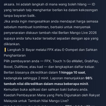
aksara. Ini adalah langkah di mana wang boleh hilang — ID
yang tersalah taip menghantar berlian ke dalam kekosongan
tanpa bayaran balik.
Jika anda ingin mengesahkan anda mendapat harga semasa
sebelum membuat komitmen, berbaloi untuk menyemak
penyenaraian
diskaun tambah nilai Berlian Mango Live 2026
supaya anda tahu kadar tersebut sepadan dengan apa yang
diiklankan.
Langkah 3: Bayar melalui FPX atau E-Dompet dan Sahkan
Penghantaran
Pilih pembayaran anda — FPX, Touch 'n Go eWallet, GrabPay,
Boost, DuitNow, atau kad — dan lengkapkan daftar keluar.
Berlian biasanya dikreditkan dalam
1 hingga 10 saat
,
kadangkala sehingga 2 minit. Laporan menunjukkan
98%
tambah nilai dikreditkan dalam masa beberapa minit
.
Kemudian buka aplikasi dan sahkan baki baharu anda.
Kaedah Pembayaran Mana yang Perlu Digunakan oleh Rakyat
Malaysia untuk Tambah Nilai Mango Live?