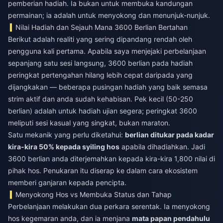
pemberian hadiah. Ia bukan untuk membuka kandungan
permainan; ia adalah untuk menyokong dan menunjuk-nunjuk.
Nilai Hadiah dan Sejauh Mana 3600 Berlian Bertahan
Berikut adalah realiti yang sering dipandang rendah oleh
pengguna kali pertama. Apabila saya menjejaki perbelanjaan
sepanjang satu sesi langsung, 3600 berlian pada hadiah
peringkat pertengahan hilang lebih cepat daripada yang
dijangkakan — beberapa pusingan hadiah yang baik semasa
strim aktif dan anda sudah kehabisan. Pek kecil (50-250
berlian) adalah untuk hadiah ujian segera; peringkat 3600
meliputi sesi kasual yang singkat, bukan maraton.
Satu mekanik yang perlu diketahui:
berlian ditukar pada kadar
kira-kira 50% kepada syiling hos
apabila dihadiahkan. Jadi
3600 berlian anda diterjemahkan kepada kira-kira 1,800 nilai di
pihak hos. Penukaran itu diserap ke dalam cara ekosistem
memberi ganjaran kepada pencipta.
Menyokong Hos vs Membuka Status dan Tahap
Perbelanjaan melakukan dua perkara serentak. Ia menyokong
hos kegemaran anda, dan ia menjana
mata papan pendahulu