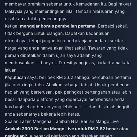
membayar premium sebenar untuk kemudahan itu. Bagi rakyat
Malaysia yang mementingkan nilai, tambah nilai luaran yang
disahkan adalah pemenangnya.
Ketiga,
mengejar bonus pembelian pertama
. Berbaloi sekali,
tidak berguna untuk ulangan. Dapatkan kadar aluan,
nikmatinya, tetapi jangan bina perbelanjaan anda di sekitar
harga yang anda hanya akan lihat sekali. Tawaran yang tidak
pernah dibatalkan dalam ujian saya adalah yang
membosankan — hanya UID, resit yang jelas, tiada drama kata
laluan.
Keputusan saya: beli pek RM 3.62 sebagai percubaan pertama
jika anda ingin tahu. Abaikan sebagai tabiat. Untuk pemberian
hadiah yang berterusan, pek peringkat pertengahan atau lebih
besar daripada platform yang dipercayai memberikan anda
kos bagi setiap berlian yang lebih baik — dan di situlah ringgit
anda sebenarnya bekerja lebih keras.
Soalan Lazim Mengenai Tambah Nilai Berlian Mango Live
Adakah 3600 Berlian Mango Live untuk RM 3.62 benar atau
penipuan?
Ia benar di platform yang disahkan seperti