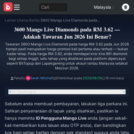
Cari
Malaysia
/
Laman Utama
/
Berita
/
3600 Mango Live Diamonds pada RM 3.62 — Adakah Tawaran Jun 2026 Ini Benar?
3600 Mango Live Diamonds pada RM 3.62 —
Adakah Tawaran Jun 2026 Ini Benar?
Tawaran 3600 Mango Live Diamonds pada harga RM 3.62 pada Jun 2026
hampir pasti merupakan harga promosi kali pertama atau terhad — bukan
kadar tetap. Pada harga RM 3.62, anda mendapat kira-kira 991 diamond
bagi setiap ringgit, satu tahap yang disahkan pada platform dipercayai
seperti BitTopup dan Lapakgaming untuk akaun rantau Malaysia setakat
Mei/Jun 2026.
Penulis:
Sarah Mitchell
Diterbitkan pada:
2026/06/30
16 min baca
Isi Kandungan
Sebelum anda membuat pembayaran, lakukan tiga perkara ini.
Sahkan penyenaraian di tapak yang disahkan, pastikan ia
hanya meminta
ID Pengguna Mango Live
anda (jangan sekali-
kali memberikan kata laluan atau OTP anda), dan bandingkan
kos bagi setiap berlian dengan pek standard supaya anda tahu