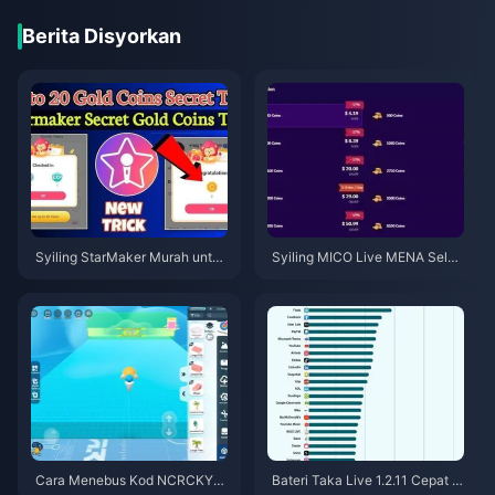
Berita Disyorkan
Syiling StarMaker Murah untuk
Syiling MICO Live MENA Selep
Ujibakat SupernovaX 2026 (Di
as v5.2: Tawaran Termurah 20
skaun 12-23%)
26
Cara Menebus Kod NCRCKYT
Bateri Taka Live 1.2.11 Cepat H