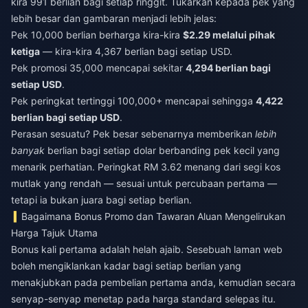
kira 991 berlian bagi setiap ringgit. Tukarkan kepada pek yang
lebih besar dan gambaran menjadi lebih jelas:
Pek 10,000 berlian berharga kira-kira
$2.29 melalui pihak
ketiga
— kira-kira 4,367 berlian bagi setiap USD.
Pek promosi 35,000 mencapai sekitar
4,294 berlian bagi
setiap USD
.
Pek peringkat tertinggi 100,000+ mencapai sehingga
4,422
berlian bagi setiap USD
.
Perasan sesuatu? Pek besar sebenarnya memberikan
lebih
banyak
berlian bagi setiap dolar berbanding pek kecil yang
menarik perhatian. Peringkat RM 3.62 menang dari segi kos
mutlak yang rendah — sesuai untuk percubaan pertama —
tetapi ia bukan juara bagi setiap berlian.
Bagaimana Bonus Promo dan Tawaran Aluan Mengelirukan
Harga Tajuk Utama
Bonus kali pertama adalah helah ajaib. Sesebuah laman web
boleh mengiklankan kadar bagi setiap berlian yang
menakjubkan pada pembelian pertama anda, kemudian secara
senyap-senyap menetap pada harga standard selepas itu.