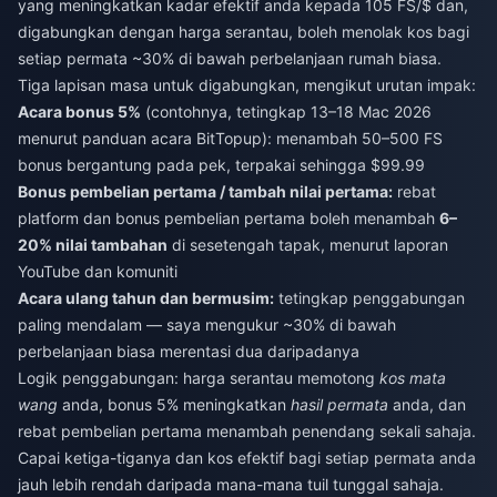
yang meningkatkan kadar efektif anda kepada 105 FS/$ dan,
digabungkan dengan harga serantau, boleh menolak kos bagi
setiap permata ~30% di bawah perbelanjaan rumah biasa.
Tiga lapisan masa untuk digabungkan, mengikut urutan impak:
Acara bonus 5%
(contohnya, tetingkap 13–18 Mac 2026
menurut panduan acara BitTopup): menambah 50–500 FS
bonus bergantung pada pek, terpakai sehingga $99.99
Bonus pembelian pertama / tambah nilai pertama:
rebat
platform dan bonus pembelian pertama boleh menambah
6–
20% nilai tambahan
di sesetengah tapak, menurut laporan
YouTube dan komuniti
Acara ulang tahun dan bermusim:
tetingkap penggabungan
paling mendalam — saya mengukur ~30% di bawah
perbelanjaan biasa merentasi dua daripadanya
Logik penggabungan: harga serantau memotong
kos mata
wang
anda, bonus 5% meningkatkan
hasil permata
anda, dan
rebat pembelian pertama menambah penendang sekali sahaja.
Capai ketiga-tiganya dan kos efektif bagi setiap permata anda
jauh lebih rendah daripada mana-mana tuil tunggal sahaja.