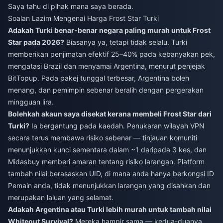
Saya tahu di pihak mana saya berada.
Soalan Lazim Mengenai Harga Frost Star Turki
Adakah Turki benar-benar negara paling murah untuk Frost
Star pada 2026?
Biasanya ya, tetapi tidak selalu. Turki
memberikan penjimatan efektif 25–40% pada kebanyakan pek,
mengatasi Brazil dan menyamai Argentina, menurut penjejak
BitTopup. Pada pakej tunggal terbesar, Argentina boleh
menang, dan pemimpin sebenar beralih dengan pergerakan
mingguan lira.
Bolehkah akaun saya disekat kerana membeli Frost Star dari
Turki?
Ia bergantung pada kaedah. Penukaran wilayah VPN
secara terus membawa risiko sebenar — tinjauan komuniti
menunjukkan kunci sementara dalam ~1 daripada 3 kes, dan
Midasbuy memberi amaran tentang risiko larangan. Platform
tambah nilai berasaskan UID, di mana anda hanya berkongsi ID
Pemain anda, tidak menunjukkan larangan yang disahkan dan
merupakan laluan yang selamat.
Adakah Argentina atau Turki lebih murah untuk tambah nilai
Whiteout Survival?
Mereka hampir sama — kedua-duanya