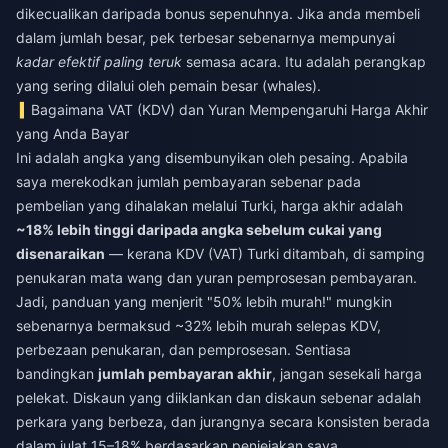
dikecualikan daripada bonus sepenuhnya. Jika anda membeli
dalam jumlah besar, pek terbesar sebenarnya mempunyai
kadar efektif paling teruk
semasa acara. Itu adalah perangkap
yang sering dilalui oleh pemain besar (whales).
Bagaimana VAT (KDV) dan Yuran Mempengaruhi Harga Akhir
yang Anda Bayar
Ini adalah angka yang disembunyikan oleh pesaing. Apabila
saya merekodkan jumlah pembayaran sebenar pada
pembelian yang dihalakan melalui Turki, harga akhir adalah
~18% lebih tinggi daripada angka sebelum cukai yang
disenaraikan
— kerana KDV (VAT) Turki ditambah, di samping
penukaran mata wang dan yuran pemprosesan pembayaran.
Jadi, panduan yang menjerit "50% lebih murah!" mungkin
sebenarnya bermaksud ~32% lebih murah selepas KDV,
perbezaan penukaran, dan pemprosesan. Sentiasa
bandingkan
jumlah pembayaran akhir
, jangan sesekali harga
pelekat. Diskaun yang diiklankan dan diskaun sebenar adalah
perkara yang berbeza, dan jurangnya secara konsisten berada
dalam julat 15–18% berdasarkan penjejakan saya.