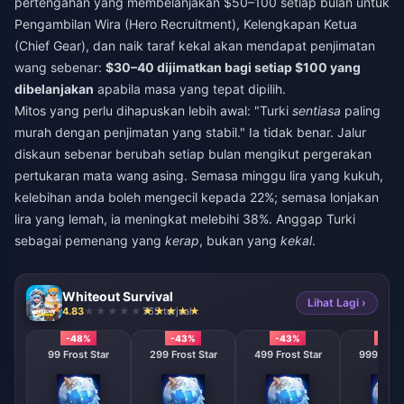
pertengahan yang membelanjakan $50–100 setiap bulan untuk
Pengambilan Wira (Hero Recruitment), Kelengkapan Ketua
(Chief Gear), dan naik taraf kekal akan mendapat penjimatan
wang sebenar:
$30–40 dijimatkan bagi setiap $100 yang
dibelanjakan
apabila masa yang tepat dipilih.
Mitos yang perlu dihapuskan lebih awal: "Turki
sentiasa
paling
murah dengan penjimatan yang stabil." Ia tidak benar. Jalur
diskaun sebenar berubah setiap bulan mengikut pergerakan
pertukaran mata wang asing. Semasa minggu lira yang kukuh,
kelebihan anda boleh mengecil kepada 22%; semasa lonjakan
lira yang lemah, ia meningkat melebihi 38%. Anggap Turki
sebagai pemenang yang
kerap
, bukan yang
kekal
.
Whiteout Survival
Lihat Lagi ›
4.83
765 terjual
-48%
-43%
-43%
-43
99 Frost Star
299 Frost Star
499 Frost Star
999 Frost