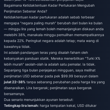
Bagaimana Ketidaktentuan Kadar Pertukaran Mengubah
Penjimatan Sebenar Anda?
Ketidaktentuan kadar pertukaran adalah sebab terbesar
mengapa "negara paling murah" berubah dari bulan ke bulan
— minggu lira yang lemah boleh memanjangkan diskaun anda
melebihi 38%, manakala minggu pemulihan memampatkannya
kepada 22%. Peringkat negara adalah tetap; mata wang di
bawahnya tidak.
Ini adalah pandangan teras yang disalah faham oleh
kebanyakan panduan statik. Mereka menerbitkan "Turki X%
lebih murah" seolah-olah ia adalah satu pemalar. Ia tidak.
Sepanjang tiga bulan penjejakan mingguan, saya melihat
penjimatan USD sebenar pada pek $99.99 berayun dalam
julat 22–38%
tanpa sebarang perubahan pada harga lira yang
disenaraikan. Lira bergerak; penjimatan saya bergerak
bersamanya.
Dua senario menunjukkan ayunan tersebut:
Tetingkap lira lemah:
harga tempatan kekal, USD ditukar