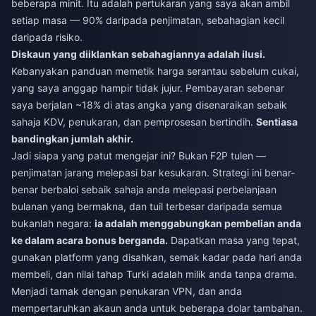
beberapa minit. Itu adalah pertukaran yang saya akan ambil
setiap masa — 90% daripada penjimatan, sebahagian kecil
daripada risiko.
Diskaun yang diiklankan sebahagiannya adalah ilusi.
Kebanyakan panduan memetik harga serantau sebelum cukai,
yang saya anggap hampir tidak jujur. Pembayaran sebenar
saya berjalan ~18% di atas angka yang disenaraikan sebaik
sahaja KDV, penukaran, dan pemprosesan bertindih.
Sentiasa
bandingkan jumlah akhir.
Jadi siapa yang patut mengejar ini? Bukan F2P tulen —
penjimatan jarang melepasi bar kesukaran. Strategi ini benar-
benar berbaloi sebaik sahaja anda melepasi perbelanjaan
bulanan yang bermakna, dan tuil terbesar daripada semua
bukanlah negara:
ia adalah menggabungkan pembelian anda
ke dalam acara bonus berganda.
Dapatkan masa yang tepat,
gunakan platform yang disahkan, semak kadar pada hari anda
membeli, dan nilai tahap Turki adalah milik anda tanpa drama.
Menjadi tamak dengan penukaran VPN, dan anda
mempertaruhkan akaun anda untuk beberapa dolar tambahan.