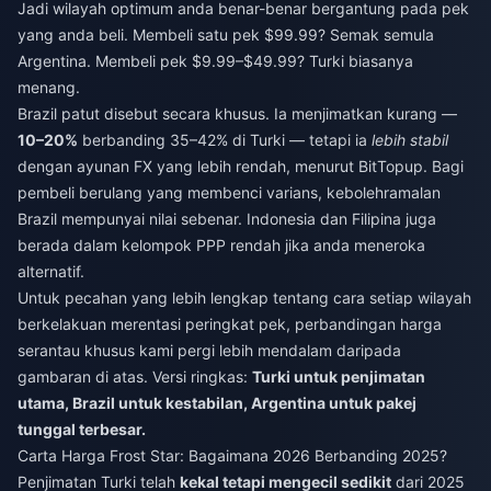
Jadi wilayah optimum anda benar-benar bergantung pada pek
yang anda beli. Membeli satu pek $99.99? Semak semula
Argentina. Membeli pek $9.99–$49.99? Turki biasanya
menang.
Brazil patut disebut secara khusus. Ia menjimatkan kurang —
10–20%
berbanding 35–42% di Turki — tetapi ia
lebih stabil
dengan ayunan FX yang lebih rendah, menurut BitTopup. Bagi
pembeli berulang yang membenci varians, kebolehramalan
Brazil mempunyai nilai sebenar. Indonesia dan Filipina juga
berada dalam kelompok PPP rendah jika anda meneroka
alternatif.
Untuk pecahan yang lebih lengkap tentang cara setiap wilayah
berkelakuan merentasi peringkat pek, perbandingan harga
serantau khusus kami pergi lebih mendalam daripada
gambaran di atas. Versi ringkas:
Turki untuk penjimatan
utama, Brazil untuk kestabilan, Argentina untuk pakej
tunggal terbesar.
Carta Harga Frost Star: Bagaimana 2026 Berbanding 2025?
Penjimatan Turki telah
kekal tetapi mengecil sedikit
dari 2025