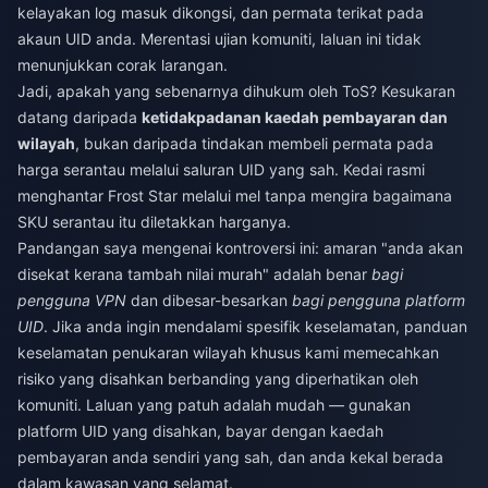
kelayakan log masuk dikongsi, dan permata terikat pada
akaun UID anda. Merentasi ujian komuniti, laluan ini tidak
menunjukkan corak larangan.
Jadi, apakah yang sebenarnya dihukum oleh ToS? Kesukaran
datang daripada
ketidakpadanan kaedah pembayaran dan
wilayah
, bukan daripada tindakan membeli permata pada
harga serantau melalui saluran UID yang sah. Kedai rasmi
menghantar Frost Star melalui mel tanpa mengira bagaimana
SKU serantau itu diletakkan harganya.
Pandangan saya mengenai kontroversi ini: amaran "anda akan
disekat kerana tambah nilai murah" adalah benar
bagi
pengguna VPN
dan dibesar-besarkan
bagi pengguna platform
UID
. Jika anda ingin mendalami spesifik keselamatan, panduan
keselamatan penukaran wilayah khusus kami memecahkan
risiko yang disahkan berbanding yang diperhatikan oleh
komuniti. Laluan yang patuh adalah mudah — gunakan
platform UID yang disahkan, bayar dengan kaedah
pembayaran anda sendiri yang sah, dan anda kekal berada
dalam kawasan yang selamat.