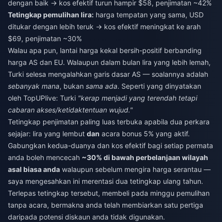
dengan baik → kos efektif turun hampir $58, penjimatan ~42%
Tetingkap pemulihan lira:
harga tempatan yang sama, USD
ditukar dengan lebih teruk → kos efektif meningkat ke arah
$69, penjimatan ~30%
Walau apa pun, lantai harga kekal bersih-positif berbanding
harga AS dan EU. Walaupun dalam bulan lira yang lebih lemah,
Turki selesa mengalahkan garis dasar AS — soalannya adalah
sebanyak mana
, bukan
sama ada
. Seperti yang dinyatakan
oleh TopUPlive: Turki
"kerap menjadi yang terendah tetapi
cabaran akses/ketidaktentuan wujud."
Tetingkap penjimatan paling luas terbuka apabila dua perkara
sejajar: lira yang lembut
dan
acara bonus 5% yang aktif.
Gabungkan kedua-duanya dan kos efektif bagi setiap permata
anda boleh mencecah
~30% di bawah perbelanjaan wilayah
asal biasa anda
walaupun sebelum mengira harga serantau —
saya mengesahkan ini merentasi dua tetingkap ulang tahun.
Terlepas tetingkap tersebut, membeli pada minggu pemulihan
tanpa acara, bermakna anda telah membiarkan satu pertiga
daripada potensi diskaun anda tidak digunakan.