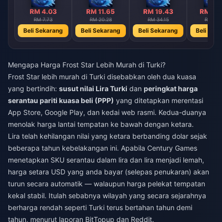
RM 4.03
RM 11.65
RM 19.43
RM 38
RM 7.73
RM 20.28
RM 34.15
RM 68.
Beli Sekarang
Beli Sekarang
Beli Sekarang
Beli Sek
Mengapa Harga Frost Star Lebih Murah di Turki?
Frost Star lebih murah di Turki disebabkan oleh dua kuasa
yang bertindih:
susut nilai Lira Turki
dan
peringkat harga
serantau pariti kuasa beli (PPP)
yang ditetapkan merentasi
App Store, Google Play, dan kedai web rasmi. Kedua-duanya
menolak harga lantai tempatan ke bawah dengan ketara.
Lira telah kehilangan nilai yang ketara berbanding dolar sejak
beberapa tahun kebelakangan ini. Apabila Century Games
menetapkan SKU serantau dalam lira dan lira menjadi lemah,
harga setara USD yang anda bayar (selepas penukaran) akan
turun secara automatik — walaupun harga pelekat tempatan
kekal stabil. Itulah sebabnya wilayah yang secara sejarahnya
berharga rendah seperti Turki terus bertahan tahun demi
tahun, menurut laporan BitTopup dan Reddit.