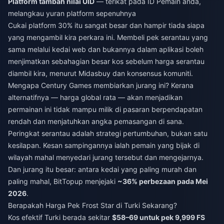
Platform tambah nilai UID
— terikat pada ID Pemain anda,
melangkau yuran platform sepenuhnya
Cukai platform 30% itu sangat besar dan hampir tiada siapa
yang mengambil kira perkara ini. Membeli pek serantau yang
sama melalui kedai web dan bukannya dalam aplikasi boleh
menjimatkan sebahagian besar kos sebelum harga serantau
diambil kira, menurut Midasbuy dan konsensus komuniti.
Mengapa Century Games membiarkan jurang ini? Kerana
alternatifnya — harga global rata — akan menjadikan
permainan ini tidak mampu milik di pasaran berpendapatan
rendah dan menjatuhkan angka pemasangan di sana.
Peringkat serantau adalah strategi pertumbuhan, bukan satu
kesilapan. Kesan sampingannya ialah pemain yang bijak di
wilayah mahal menyedari jurang tersebut dan mengejarnya.
Dan jurang itu besar: antara kedai yang paling murah dan
paling mahal, BitTopup menjejaki
~36% perbezaan pada Mei
2026
.
Berapakah Harga Pek Frost Star di Turki Sekarang?
Kos efektif Turki berada sekitar
$58–69 untuk pek 9,999 FS