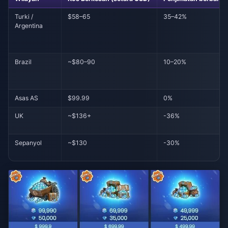
Turki /
$58–65
35–42%
Argentina
Brazil
~$80–90
10–20%
Asas AS
$99.99
0%
UK
~$136+
-36%
Sepanyol
~$130
-30%