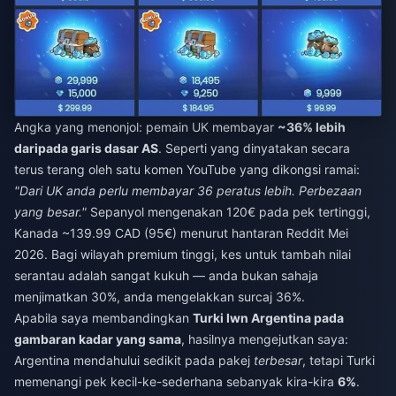
Angka yang menonjol: pemain UK membayar
~36% lebih
daripada garis dasar AS
. Seperti yang dinyatakan secara
terus terang oleh satu komen YouTube yang dikongsi ramai:
"Dari UK anda perlu membayar 36 peratus lebih. Perbezaan
yang besar."
Sepanyol mengenakan 120€ pada pek tertinggi,
Kanada ~139.99 CAD (95€) menurut hantaran Reddit Mei
2026. Bagi wilayah premium tinggi, kes untuk tambah nilai
serantau adalah sangat kukuh — anda bukan sahaja
menjimatkan 30%, anda mengelakkan surcaj 36%.
Apabila saya membandingkan
Turki lwn Argentina pada
gambaran kadar yang sama
, hasilnya mengejutkan saya:
Argentina mendahului sedikit pada pakej
terbesar
, tetapi Turki
memenangi pek kecil-ke-sederhana sebanyak kira-kira
6%
.