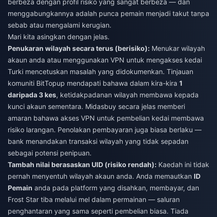
berbeza dengan profil risiko yang sangat berbeza — dan
menggabungkannya adalah punca pemain menjadi takut tanpa
sebab atau mengalami kerugian.
Mari kita asingkan dengan jelas.
Penukaran wilayah secara terus (berisiko):
Menukar wilayah
akaun anda atau menggunakan VPN untuk mengakses kedai
Turki mencetuskan masalah yang didokumenkan. Tinjauan
komuniti BitTopup mendapati bahawa dalam kira-kira
1
daripada 3 kes
, ketidakpadanan wilayah membawa kepada
kunci akaun sementara. Midasbuy secara jelas memberi
amaran bahawa akses VPN untuk pembelian kedai membawa
risiko larangan. Penolakan pembayaran juga biasa berlaku —
bank menandakan transaksi wilayah yang tidak sepadan
sebagai potensi penipuan.
Tambah nilai berasaskan UID (risiko rendah):
Kaedah ini tidak
pernah menyentuh wilayah akaun anda. Anda memautkan
ID
Pemain
anda pada platform yang disahkan, membayar, dan
Frost Star tiba melalui mel dalam permainan — saluran
penghantaran yang sama seperti pembelian biasa. Tiada