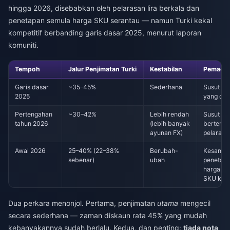
hingga 2026, disebabkan oleh pelarasan lira berkala dan
penetapan semula harga SKU serantau — namun Turki kekal
kompetitif berbanding garis dasar 2025, menurut laporan
komuniti.
Tempoh
Jalur Penjimatan Turki
Kestabilan
Pemacu
Garis dasar
~35–45%
Sederhana
Susut nila
2025
yang cu
Pertengahan
~30–42%
Lebih rendah
Susut nil
tahun 2026
(lebih banyak
berterus
ayunan FX)
pelarasa
Awal 2026
25–40% (22–38%
Berubah-
Kesan lir
sebenar)
ubah
penetap
harga se
SKU keci
Dua perkara menonjol. Pertama, penjimatan
utama
mengecil
secara sederhana — zaman diskaun rata 45% yang mudah
kebanyakannya sudah berlalu. Kedua, dan penting:
tiada nota