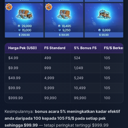
Harga Pek (USD)
FS Standard
5% Bonus FS
FS/$ Berkesa
$4.99
499
524
105
$9.99
999
1,049
105
$49.99
4,999
5,249
105
$99.99
9,999
10,499
105
$999.99
99,990
99,990
100
Kesimpulannya:
bonus acara 5% meningkatkan kadar efektif
anda daripada 100 kepada 105 FS/$ pada setiap pek
sehingga $99.99
— tetapi peringkat tertinggi $999.99