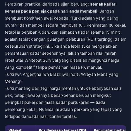
Peraturan praktikal daripada ujian berulang:
semak kadar
semasa pada penjejak pada hari anda membeli.
Jangan
membuat komitmen awal kepada "Turki adalah yang paling
murah" dan membeli secara membuta tuli. Penjimatan itu kekal,
tetapi ia berubah-ubah, dan semakan kadar selama 15 minit
adalah tabiat dengan pulangan pelaburan (ROI) tertinggi dalam
keseluruhan strategi ini. Jika anda lebih suka mengelakkan
pemantauan kadar sepenuhnya, laluan
tambah nilai murah
Frost Star Whiteout Survival
yang disahkan mengunci harga
yang kompetitif tanpa permainan masa FX manual.
Turki lwn Argentina lwn Brazil lwn India: Wilayah Mana yang
Menang?
Turki menang dari segi harga mentah untuk kebanyakan saiz
pek, tetapi jawapannya benar-benar berubah mengikut
peringkat pakej dan masa kadar pertukaran — tiada
pemenang kekal. Nuansa ini adalah perkara yang tepat yang
terlepas daripada hasil carian teratas.
Wilayah
Kos Berkesan (setara USD)
Penjimatan berbandi