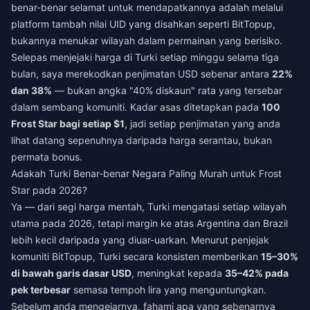
benar-benar selamat untuk mendapatkannya adalah melalui
platform tambah nilai UID yang disahkan seperti BitTopup,
bukannya menukar wilayah dalam permainan yang berisiko.
Selepas menjejaki harga di Turki setiap minggu selama tiga
bulan, saya merekodkan penjimatan USD sebenar antara
22%
dan 38%
— bukan angka "40% diskaun" rata yang tersebar
dalam sembang komuniti. Kadar asas ditetapkan pada
100
Frost Star bagi setiap $1
, jadi setiap penjimatan yang anda
lihat datang sepenuhnya daripada harga serantau, bukan
permata bonus.
Adakah Turki Benar-benar Negara Paling Murah untuk Frost
Star pada 2026?
Ya — dari segi harga mentah, Turki mengatasi setiap wilayah
utama pada 2026, tetapi margin ke atas Argentina dan Brazil
lebih kecil daripada yang diuar-uarkan. Menurut penjejak
komuniti BitTopup, Turki secara konsisten memberikan
15–30%
di bawah garis dasar USD
, meningkat kepada
35–42% pada
pek terbesar
semasa tempoh lira yang menguntungkan.
Sebelum anda mengejarnya, fahami apa yang sebenarnya