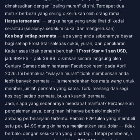
dimaksudkan dengan "paling murah" di sini. Terdapat dua
metrik berbeza yang sering dikelirukan oleh orang ramai:
Harga tersenarai
— angka harga yang anda lihat di kedai
serantau (selalunya sebelum cukai dan mengelirukan)
Kos bagi setiap permata
— apa yang anda sebenarnya bayar
bagi setiap Frost Star selepas cukai, yuran, dan penukaran
Kadar asas tidak pernah berubah:
1 Frost Star = 1 sen USD
,
jadi 999 FS = pek $9.99, disahkan secara langsung oleh
Century Games dalam hantaran Facebook rasmi pada April
2026. Ini bermakna "wilayah murah" tidak memberikan anda
lebih banyak permata — ia merendahkan
kos mata wang
untuk
membeli jumlah permata yang sama. Turki menang dari segi
kos bagi setiap permata, bukan kuantiti permata.
Jadi, siapa yang sebenarnya mendapat manfaat? Berdasarkan
pengalaman saya, pengiraan ini hanya berbaloi melebihi
ambang perbelanjaan tertentu. Pemain F2P tulen yang membeli
satu pek $4.99 mungkin hanya menjimatkan satu dolar — tidak
berbaloi dengan kesukaran yang dihadapi. Tetapi pembelanja