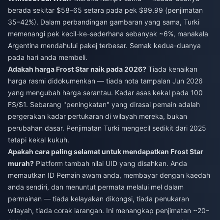
berada sekitar $58–65 setara pada pek $99.99 (penjimatan
35–42%). Dalam perbandingan gambaran yang sama, Turki
memenangi pek kecil-ke-sederhana sebanyak ~6%, manakala
Argentina mendahului pakej terbesar. Semak kedua-duanya
pada hari anda membeli.
Adakah harga Frost Star naik pada 2026?
Tiada kenaikan
harga rasmi didokumenkan — tiada nota tampalan Jun 2026
yang mengubah harga serantau. Kadar asas kekal pada 100
FS/$1. Sebarang "peningkatan" yang dirasai pemain adalah
pergerakan kadar pertukaran di wilayah mereka, bukan
perubahan dasar. Penjimatan Turki mengecil sedikit dari 2025
tetapi kekal kukuh.
Apakah cara paling selamat untuk mendapatkan Frost Star
murah?
Platform tambah nilai UID yang disahkan. Anda
memautkan ID Pemain awam anda, membayar dengan kaedah
anda sendiri, dan menuntut permata melalui mel dalam
permainan — tiada kelayakan dikongsi, tiada penukaran
wilayah, tiada corak larangan. Ini menangkap penjimatan ~20–