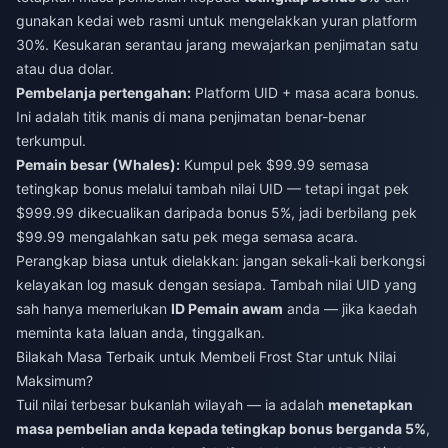
gunakan kedai web rasmi untuk mengelakkan yuran platform
30%. Kesukaran serantau jarang mewajarkan penjimatan satu
atau dua dolar.
Pembelanja pertengahan:
Platform UID + masa acara bonus.
Ini adalah titik manis di mana penjimatan benar-benar
terkumpul.
Pemain besar (Whales):
Kumpul pek $99.99 semasa
tetingkap bonus melalui tambah nilai UID — tetapi ingat pek
$999.99 dikecualikan daripada bonus 5%, jadi berbilang pek
$99.99 mengalahkan satu pek mega semasa acara.
Perangkap biasa untuk dielakkan: jangan sekali-kali berkongsi
kelayakan log masuk dengan sesiapa. Tambah nilai UID yang
sah hanya memerlukan
ID Pemain awam
anda — jika kaedah
meminta kata laluan anda, tinggalkan.
Bilakah Masa Terbaik untuk Membeli Frost Star untuk Nilai
Maksimum?
Tuil nilai terbesar bukanlah wilayah — ia adalah
menetapkan
masa pembelian anda kepada tetingkap bonus berganda 5%
,