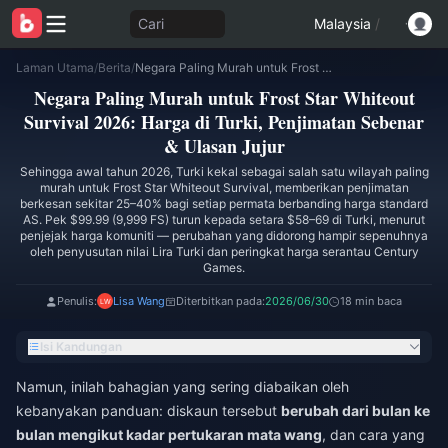
Cari
Malaysia
/
Laman Utama
/
Berita
/
Negara Paling Murah untuk Frost Star Whiteout Survival 2026: Harga di Turki, Penjimatan Sebenar & Ulasan Jujur
Negara Paling Murah untuk Frost Star Whiteout
Survival 2026: Harga di Turki, Penjimatan Sebenar
& Ulasan Jujur
Sehingga awal tahun 2026, Turki kekal sebagai salah satu wilayah paling
murah untuk Frost Star Whiteout Survival, memberikan penjimatan
berkesan sekitar 25–40% bagi setiap permata berbanding harga standard
AS. Pek $99.99 (9,999 FS) turun kepada setara $58–69 di Turki, menurut
penjejak harga komuniti — perubahan yang didorong hampir sepenuhnya
oleh penyusutan nilai Lira Turki dan peringkat harga serantau Century
Games.
Penulis:
Lisa Wang
Diterbitkan pada:
2026/06/30
18 min baca
Isi Kandungan
Namun, inilah bahagian yang sering diabaikan oleh
kebanyakan panduan: diskaun tersebut
berubah dari bulan ke
bulan mengikut kadar pertukaran mata wang
, dan cara yang