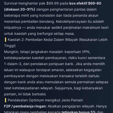
Survival
menghantar pek $99.99 pada
kos efektif $69–80
(diskaun 20–31%)
dengan penghantaran pantas dalam
beberapa minit yang konsisten dan tiada penanda akaun
merentasi pembelian berulang. Kebolehpercayaan itu adalah
intipatinya — anda menukar sedikit penjimatan maksimum teori
untuk kaedah yang berfungsi setiap masa.
Kaedah 2: Pembelian Kedai Dalam Wilayah (Kesukaran Lebih
Tinggi)
Mungkin, tetapi jangkakan masalah: keperluan VPN,
ketidakpadanan kaedah pembayaran, risiko kunci sementara
1-dalam-3, dan penolakan penipuan bank. Jika anda memilih
laluan ini walaupun terdapat amaran, selesaikan kegagalan
pembayaran dengan meluluskan transaksi terlebih dahulu
dengan bank anda atau memulakan semula permainan selepas
ralat ketidakpadanan wilayah. Sejujurnya, bagi kebanyakan
pemain, ini tidak berbaloi.
Pendekatan Optimum mengikut Jenis Pemain
F2P / pembelanja ringan:
Abaikan pengejaran wilayah. Hanya
tetapkan masa pembelian kepada
tetingkap bonus 5%
dan