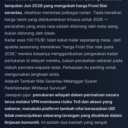
tampalan Jun 2026 yang mengubah harga Frost Star
serantau
, disahkan merentasi pelbagai carian. Tiada kenaikan
harga rasmi yang didokumenkan khusus untuk 2026 —
perubahan yang anda rasa adalah didorong oleh mata wang,
bukan didorong oleh dasar.
Kadar asas 100 FS/$1 telah kekal malar sepanjang masa. Jadi
apabila seseorang mendakwa "harga Frost Star naik pada
2026," mereka biasanya menggambarkan pergerakan kadar
pertukaran di wilayah mereka, bukan perubahan sebenar pada
nisbah permata-kepada-dolar. Perbezaan itu penting untuk
menguruskan jangkaan anda.
Adakah Tambah Nilai Serantau Melanggar Syarat
Perkhidmatan Whiteout Survival?
Jawapan jujur:
penukaran wilayah dalam permainan secara
terus melalui VPN membawa risiko ToS dan akaun yang
sebenar, manakala platform tambah nilai berasaskan UID
tidak menunjukkan sebarang larangan yang disahkan dalam
tinjauan komuniti.
Ini adalah dua kaedah yang sangat