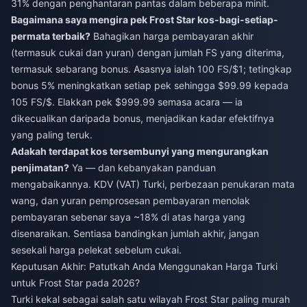
31% dengan penghantaran pantas dalam beberapa minit.
Bagaimana saya mengira pek Frost Star kos-bagi-setiap-
permata terbaik?
Bahagikan harga pembayaran akhir
(termasuk cukai dan yuran) dengan jumlah FS yang diterima,
termasuk sebarang bonus. Asasnya ialah 100 FS/$1; tetingkap
bonus 5% meningkatkan setiap pek sehingga $99.99 kepada
105 FS/$. Elakkan pek $999.99 semasa acara — ia
dikecualikan daripada bonus, menjadikan kadar efektifnya
yang paling teruk.
Adakah terdapat kos tersembunyi yang mengurangkan
penjimatan?
Ya — dan kebanyakan panduan
mengabaikannya. KDV (VAT) Turki, perbezaan penukaran mata
wang, dan yuran pemprosesan pembayaran menolak
pembayaran sebenar saya ~18% di atas harga yang
disenaraikan. Sentiasa bandingkan jumlah akhir, jangan
sesekali harga pelekat sebelum cukai.
Keputusan Akhir: Patutkah Anda Menggunakan Harga Turki
untuk Frost Star pada 2026?
Turki kekal sebagai salah satu wilayah Frost Star paling murah