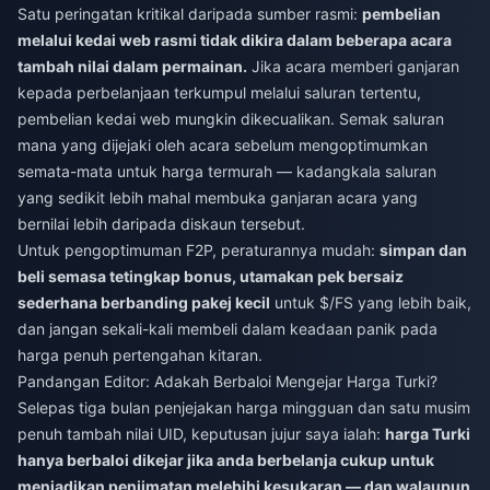
Satu peringatan kritikal daripada sumber rasmi:
pembelian
melalui kedai web rasmi tidak dikira dalam beberapa acara
tambah nilai dalam permainan.
Jika acara memberi ganjaran
kepada perbelanjaan terkumpul melalui saluran tertentu,
pembelian kedai web mungkin dikecualikan. Semak saluran
mana yang dijejaki oleh acara sebelum mengoptimumkan
semata-mata untuk harga termurah — kadangkala saluran
yang sedikit lebih mahal membuka ganjaran acara yang
bernilai lebih daripada diskaun tersebut.
Untuk pengoptimuman F2P, peraturannya mudah:
simpan dan
beli semasa tetingkap bonus, utamakan pek bersaiz
sederhana berbanding pakej kecil
untuk $/FS yang lebih baik,
dan jangan sekali-kali membeli dalam keadaan panik pada
harga penuh pertengahan kitaran.
Pandangan Editor: Adakah Berbaloi Mengejar Harga Turki?
Selepas tiga bulan penjejakan harga mingguan dan satu musim
penuh tambah nilai UID, keputusan jujur saya ialah:
harga Turki
hanya berbaloi dikejar jika anda berbelanja cukup untuk
menjadikan penjimatan melebihi kesukaran — dan walaupun