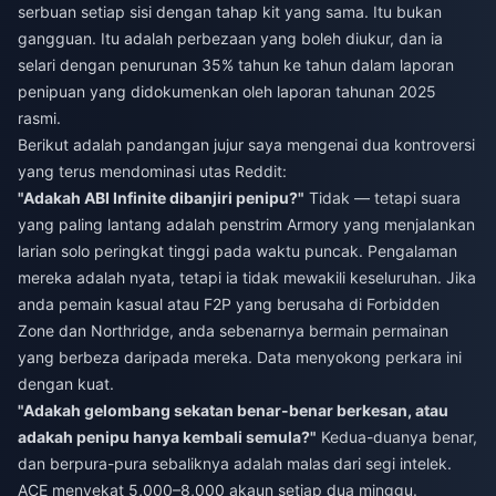
serbuan setiap sisi dengan tahap kit yang sama. Itu bukan
gangguan. Itu adalah perbezaan yang boleh diukur, dan ia
selari dengan penurunan 35% tahun ke tahun dalam laporan
penipuan yang didokumenkan oleh laporan tahunan 2025
rasmi.
Berikut adalah pandangan jujur saya mengenai dua kontroversi
yang terus mendominasi utas Reddit:
"Adakah ABI Infinite dibanjiri penipu?"
Tidak — tetapi suara
yang paling lantang adalah penstrim Armory yang menjalankan
larian solo peringkat tinggi pada waktu puncak. Pengalaman
mereka adalah nyata, tetapi ia tidak mewakili keseluruhan. Jika
anda pemain kasual atau F2P yang berusaha di Forbidden
Zone dan Northridge, anda sebenarnya bermain permainan
yang berbeza daripada mereka. Data menyokong perkara ini
dengan kuat.
"Adakah gelombang sekatan benar-benar berkesan, atau
adakah penipu hanya kembali semula?"
Kedua-duanya benar,
dan berpura-pura sebaliknya adalah malas dari segi intelek.
ACE menyekat 5,000–8,000 akaun setiap dua minggu.