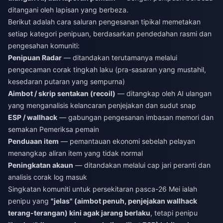
ditangani oleh lapisan yang berbeza.
Berikut adalah cara saluran pengesanan tipikal memetakan
setiap kategori penipuan, berdasarkan pendedahan rasmi dan
pengesahan komuniti:
Penipuan Radar
— ditandakan terutamanya melalui
pengecaman corak tingkah laku (pra-sasaran yang mustahil,
kesedaran putaran yang sempurna)
Aimbot / skrip sentakan (recoil)
— ditangkap oleh AI ulangan
yang menganalisis kelancaran penjejakan dan sudut snap
ESP / wallhack
— gabungan pengesanan imbasan memori dan
semakan Pemeriksa pemain
Penduaan item
— pemantauan ekonomi sebelah pelayan
menangkap aliran item yang tidak normal
Peningkatan akaun
— ditandakan melalui cap jari peranti dan
analisis corak log masuk
Singkatan komuniti untuk persekitaran pasca-26 Mei ialah
penipu yang
"jelas" (aimbot penuh, penjejakan wallhack
terang-terangan) kini agak jarang berlaku
, tetapi penipu