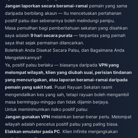
Jangan laporkan secara beramai-ramai
pemain yang sama
daripada berbilang akaun — itu mencetuskan pertahanan
positif palsu dan sebenarnya boleh melindungi penipu.
Masa pemulihan bagi pemberitahuan sekatan yang disahkan
saya adalah
9 hari secara purata
— terpantas yang pernah
saya lihat sejak permainan dilancarkan.
Bolehkah Anda Disekat Secara Palsu, dan Bagaimana Anda
Mengelakkannya?
Ya, positif palsu berlaku — biasanya daripada
VPN yang
melompat wilayah, klien yang diubah suai, perisian tindanan
yang mencurigakan, atau laporan beramai-ramai daripada
pemain yang sakit hati
. Pusat Rayuan Sekatan rasmi
mengendalikan kes yang sah, tetapi rayuan boleh mengambil
masa berminggu-minggu dan tidak dijamin berjaya.
Untuk meminimumkan risiko positif palsu:
Jangan gunakan VPN
melainkan benar-benar perlu. Melompat
wilayah adalah pencetus positif palsu yang paling biasa.
Elakkan emulator pada PC
. Klien Infinite menjangkakan