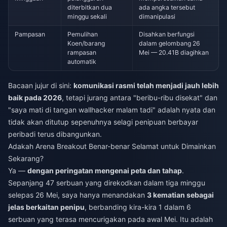
diterbitkan dua
ada angka tersebut
minggu sekali
dimanipulasi
Pampasan
Pemulihan
Disahkan berfungsi
Koen/barang
dalam gelombang 26
rampasan
Mei — 20.41B diagihkan
automatik
Bacaan jujur di sini:
komunikasi rasmi telah menjadi jauh lebih
baik pada 2026
, tetapi jurang antara "beribu-ribu disekat" dan
"saya mati di tangan wallhacker malam tadi" adalah nyata dan
tidak akan ditutup sepenuhnya selagi penipuan berbayar
peribadi terus dibangunkan.
Adakah Arena Breakout Benar-benar Selamat untuk Dimainkan
Sekarang?
Ya —
dengan peringatan mengenai peta dan tahap
.
Sepanjang 47 serbuan yang direkodkan dalam tiga minggu
selepas 26 Mei, saya hanya menandakan
3 kematian sebagai
jelas berkaitan penipu
, berbanding kira-kira 1 dalam 6
serbuan yang terasa mencurigakan pada awal Mei. Itu adalah