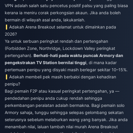
VPN adalah salah satu pencetus positif palsu yang paling biasa
kerana ia meniru corak perkongsian akaun. Jika anda boleh
bermain di wilayah asal anda, lakukanlah.
Adakah Arena Breakout selamat untuk dimainkan pada
2026?
Ya untuk serbuan peringkat rendah dan pertengahan
(Forbidden Zone, Northridge, Lockdown Valley peringkat
pertengahan).
Berhati-hati pada waktu puncak Armory dan
pengekstrakan TV Station bernilai tinggi
, di mana kadar
pertemuan penipu yang disyaki masih berlegar sekitar 10–15%.
Adakah membeli pek masih berbaloi dengan kehadiran
penipu?
Bagi pemain F2P atau kasual peringkat pertengahan, ya —
pendedahan penipu anda cukup rendah sehingga
perkembangan peralatan adalah bermakna. Bagi pemain solo
Armory sahaja, tunggu sehingga selepas gelombang sekatan
seterusnya sebelum melaburkan wang yang banyak. Jika anda
menambah nilai, laluan
tambah nilai murah Arena Breakout