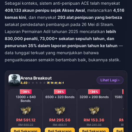
Sebagai konteks, sistem anti-penipuan ACE telah menyekat
408,133 akaun penipu sejak Akses Awal
, melancarkan
4,516
kemas kini
, dan menyekat
293 alat penipuan yang berbeza
setakat pendedahan pembangun pada 26 Mei di Steam.
Laporan Permainan Adil tahunan 2025 mencatatkan
lebih
830,000 penalti, 73,000+ sekatan sepuluh tahun, dan
penurunan 35% dalam laporan penipuan tahun ke tahun
—
data tunggal terkuat yang menunjukkan bahawa
penguatkuasaan semakin bertambah baik, bukannya statik.
Arena Breakout
Lihat Lagi ›
4.49
781 terjual
-36%
-36%
-36%
-36
13000 + 640
6500 + 320 Bonds
3200 + 200 Bonds
Bonds
RM 591.12
RM 295.56
RM 153.36
RM 75
RM 930.22
RM 465.11
RM 241.33
RM 118
Beli Sekarang
Beli Sekarang
Beli Sekarang
Beli Sek