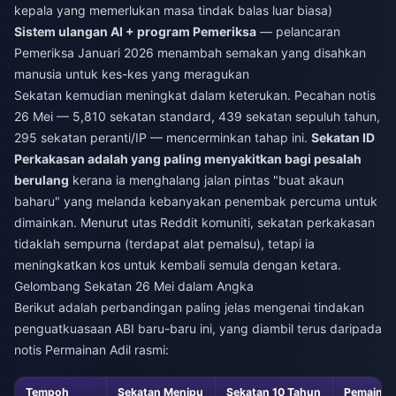
kepala yang memerlukan masa tindak balas luar biasa)
Sistem ulangan AI + program Pemeriksa
— pelancaran
Pemeriksa Januari 2026 menambah semakan yang disahkan
manusia untuk kes-kes yang meragukan
Sekatan kemudian meningkat dalam keterukan. Pecahan notis
26 Mei — 5,810 sekatan standard, 439 sekatan sepuluh tahun,
295 sekatan peranti/IP — mencerminkan tahap ini.
Sekatan ID
Perkakasan adalah yang paling menyakitkan bagi pesalah
berulang
kerana ia menghalang jalan pintas "buat akaun
baharu" yang melanda kebanyakan penembak percuma untuk
dimainkan. Menurut utas Reddit komuniti, sekatan perkakasan
tidaklah sempurna (terdapat alat pemalsu), tetapi ia
meningkatkan kos untuk kembali semula dengan ketara.
Gelombang Sekatan 26 Mei dalam Angka
Berikut adalah perbandingan paling jelas mengenai tindakan
penguatkuasaan ABI baru-baru ini, yang diambil terus daripada
notis Permainan Adil rasmi:
Tempoh
Sekatan Menipu
Sekatan 10 Tahun
Pemain D