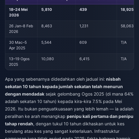
18–24 Mei
5,810
439
18,925
2026
26 Jan–8 Feb
8,463
1,231
58,063
2026
30 Mac–5
5,544
609
T/A
Apr 2025
13–19 Ogos
10,080
6,415
T/A
2025
Apa yang sebenarnya didedahkan oleh jadual ini:
nisbah
sekatan 10 tahun kepada jumlah sekatan telah menurun
dengan mendadak
sejak gelombang Ogos 2025 (di mana 64%
adalah sekatan 10 tahun) kepada kira-kira 7.5% pada Mei
2026. Itu bukan penguatkuasaan yang lebih lemah — ia adalah
peralihan ke arah menangkap
penipu kali pertama dan penipu
tahap rendah
, dengan tukul 10 tahun dikhaskan untuk kes
berulang atau kes yang sangat keterlaluan. Infrastruktur
pampasan juga tidak wujud pada 2025; fakta bahawa hampir