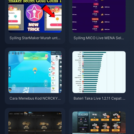
Syiling StarMaker Murah untuk
Syiling MICO Live MENA Selep
Ujibakat SupernovaX 2026 (Di
as v5.2: Tawaran Termurah 20
skaun 12-23%)
26
Cara Menebus Kod NCRCKYT
Bateri Taka Live 1.2.11 Cepat H
8EF untuk Dapatkan Eggy Coin
abis Selepas Kemas Kini Julai
s Percuma (Ogos 2026)
2026? Punca dan Cara Mengat
asinya