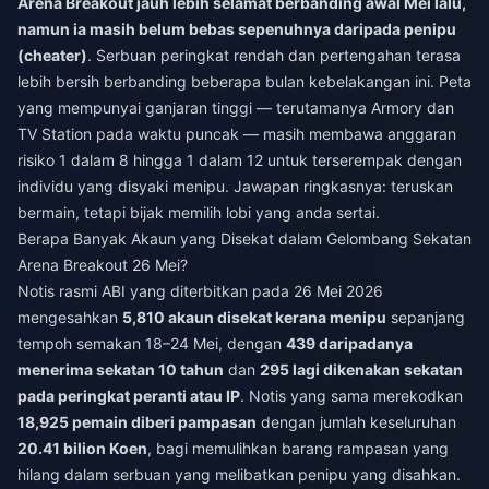
Arena Breakout jauh lebih selamat berbanding awal Mei lalu,
namun ia masih belum bebas sepenuhnya daripada penipu
(cheater)
. Serbuan peringkat rendah dan pertengahan terasa
lebih bersih berbanding beberapa bulan kebelakangan ini. Peta
yang mempunyai ganjaran tinggi — terutamanya Armory dan
TV Station pada waktu puncak — masih membawa anggaran
risiko 1 dalam 8 hingga 1 dalam 12 untuk terserempak dengan
individu yang disyaki menipu. Jawapan ringkasnya: teruskan
bermain, tetapi bijak memilih lobi yang anda sertai.
Berapa Banyak Akaun yang Disekat dalam Gelombang Sekatan
Arena Breakout 26 Mei?
Notis rasmi ABI yang diterbitkan pada 26 Mei 2026
mengesahkan
5,810 akaun disekat kerana menipu
sepanjang
tempoh semakan 18–24 Mei, dengan
439 daripadanya
menerima sekatan 10 tahun
dan
295 lagi dikenakan sekatan
pada peringkat peranti atau IP
. Notis yang sama merekodkan
18,925 pemain diberi pampasan
dengan jumlah keseluruhan
20.41 bilion Koen
, bagi memulihkan barang rampasan yang
hilang dalam serbuan yang melibatkan penipu yang disahkan.