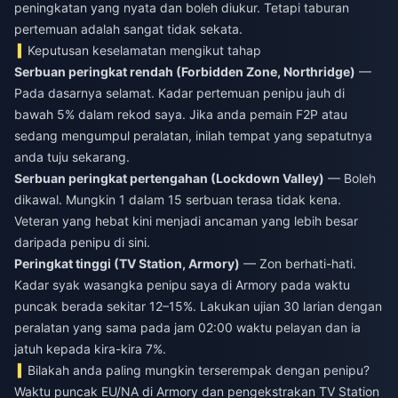
peningkatan yang nyata dan boleh diukur. Tetapi taburan
pertemuan adalah sangat tidak sekata.
Keputusan keselamatan mengikut tahap
Serbuan peringkat rendah (Forbidden Zone, Northridge)
—
Pada dasarnya selamat. Kadar pertemuan penipu jauh di
bawah 5% dalam rekod saya. Jika anda pemain F2P atau
sedang mengumpul peralatan, inilah tempat yang sepatutnya
anda tuju sekarang.
Serbuan peringkat pertengahan (Lockdown Valley)
— Boleh
dikawal. Mungkin 1 dalam 15 serbuan terasa tidak kena.
Veteran yang hebat kini menjadi ancaman yang lebih besar
daripada penipu di sini.
Peringkat tinggi (TV Station, Armory)
— Zon berhati-hati.
Kadar syak wasangka penipu saya di Armory pada waktu
puncak berada sekitar 12–15%. Lakukan ujian 30 larian dengan
peralatan yang sama pada jam 02:00 waktu pelayan dan ia
jatuh kepada kira-kira 7%.
Bilakah anda paling mungkin terserempak dengan penipu?
Waktu puncak EU/NA di Armory dan pengekstrakan TV Station