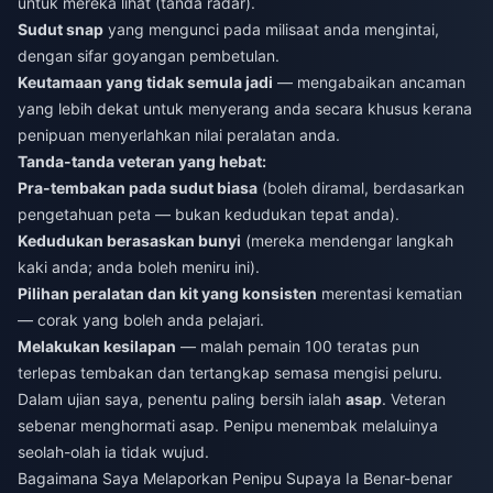
untuk mereka lihat (tanda radar).
Sudut snap
yang mengunci pada milisaat anda mengintai,
dengan sifar goyangan pembetulan.
Keutamaan yang tidak semula jadi
— mengabaikan ancaman
yang lebih dekat untuk menyerang anda secara khusus kerana
penipuan menyerlahkan nilai peralatan anda.
Tanda-tanda veteran yang hebat:
Pra-tembakan pada sudut biasa
(boleh diramal, berdasarkan
pengetahuan peta — bukan kedudukan tepat anda).
Kedudukan berasaskan bunyi
(mereka mendengar langkah
kaki anda; anda boleh meniru ini).
Pilihan peralatan dan kit yang konsisten
merentasi kematian
— corak yang boleh anda pelajari.
Melakukan kesilapan
— malah pemain 100 teratas pun
terlepas tembakan dan tertangkap semasa mengisi peluru.
Dalam ujian saya, penentu paling bersih ialah
asap
. Veteran
sebenar menghormati asap. Penipu menembak melaluinya
seolah-olah ia tidak wujud.
Bagaimana Saya Melaporkan Penipu Supaya Ia Benar-benar