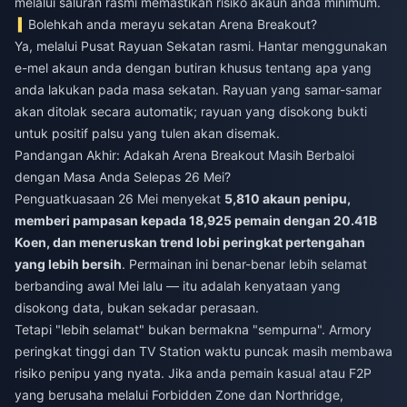
melalui saluran rasmi memastikan risiko akaun anda minimum.
Bolehkah anda merayu sekatan Arena Breakout?
Ya, melalui Pusat Rayuan Sekatan rasmi. Hantar menggunakan
e-mel akaun anda dengan butiran khusus tentang apa yang
anda lakukan pada masa sekatan. Rayuan yang samar-samar
akan ditolak secara automatik; rayuan yang disokong bukti
untuk positif palsu yang tulen akan disemak.
Pandangan Akhir: Adakah Arena Breakout Masih Berbaloi
dengan Masa Anda Selepas 26 Mei?
Penguatkuasaan 26 Mei menyekat
5,810 akaun penipu,
memberi pampasan kepada 18,925 pemain dengan 20.41B
Koen, dan meneruskan trend lobi peringkat pertengahan
yang lebih bersih
. Permainan ini benar-benar lebih selamat
berbanding awal Mei lalu — itu adalah kenyataan yang
disokong data, bukan sekadar perasaan.
Tetapi "lebih selamat" bukan bermakna "sempurna". Armory
peringkat tinggi dan TV Station waktu puncak masih membawa
risiko penipu yang nyata. Jika anda pemain kasual atau F2P
yang berusaha melalui Forbidden Zone dan Northridge,