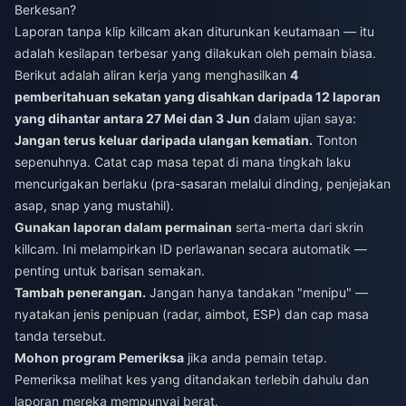
Berkesan?
Laporan tanpa klip killcam akan diturunkan keutamaan — itu
adalah kesilapan terbesar yang dilakukan oleh pemain biasa.
Berikut adalah aliran kerja yang menghasilkan
4
pemberitahuan sekatan yang disahkan daripada 12 laporan
yang dihantar antara 27 Mei dan 3 Jun
dalam ujian saya:
Jangan terus keluar daripada ulangan kematian.
Tonton
sepenuhnya. Catat cap masa tepat di mana tingkah laku
mencurigakan berlaku (pra-sasaran melalui dinding, penjejakan
asap, snap yang mustahil).
Gunakan laporan dalam permainan
serta-merta dari skrin
killcam. Ini melampirkan ID perlawanan secara automatik —
penting untuk barisan semakan.
Tambah penerangan.
Jangan hanya tandakan "menipu" —
nyatakan jenis penipuan (radar, aimbot, ESP) dan cap masa
tanda tersebut.
Mohon program Pemeriksa
jika anda pemain tetap.
Pemeriksa melihat kes yang ditandakan terlebih dahulu dan
laporan mereka mempunyai berat.