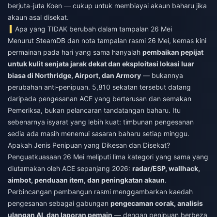
berjuta-juta Koen — cukup untuk membiayai akaun baharu jika
akaun asal disekat.
Apa yang TIDAK berubah dalam tampalan 26 Mei
Menurut SteamDB dan nota tampalan rasmi 26 Mei, kemas kini
permainan pada hari yang sama hanyalah
pembaikan pepijat
untuk kulit senjata jarak dekat dan eksploitasi lokasi luar
biasa di Northridge, Airport, dan Armory
— bukannya
perubahan anti-penipuan. 5,810 sekatan tersebut datang
daripada pengesanan ACE yang berterusan dan semakan
Pemeriksa, bukan pelancaran tandatangan baharu. Itu
sebenarnya isyarat yang lebih kuat: timbunan pengesanan
sedia ada masih menemui sasaran baharu setiap minggu.
Apakah Jenis Penipuan yang Dikesan dan Disekat?
Penguatkuasaan 26 Mei meliputi lima kategori yang sama yang
diutamakan oleh ACE sepanjang 2026:
radar/ESP, wallhack,
aimbot, penduaan item, dan peningkatan akaun
.
Perbincangan pembangun rasmi menggambarkan kaedah
pengesanan sebagai gabungan
pengecaman corak, analisis
ulangan AI, dan laporan pemain
— dengan penipuan berbeza