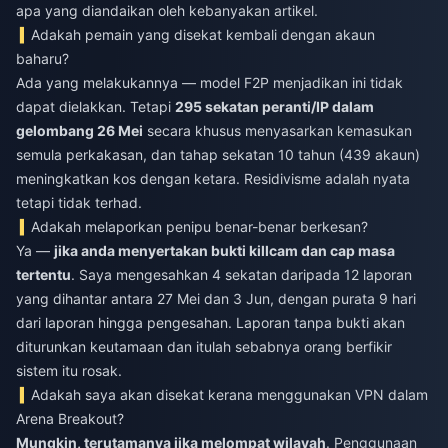
apa yang diandaikan oleh kebanyakan artikel.
Adakah pemain yang disekat kembali dengan akaun
baharu?
Ada yang melakukannya — model F2P menjadikan ini tidak
dapat dielakkan. Tetapi
295 sekatan peranti/IP dalam
gelombang 26 Mei
secara khusus menyasarkan kemasukan
semula perkakasan, dan tahap sekatan 10 tahun (439 akaun)
meningkatkan kos dengan ketara. Residivisme adalah nyata
tetapi tidak terhad.
Adakah melaporkan penipu benar-benar berkesan?
Ya —
jika anda menyertakan bukti killcam dan cap masa
tertentu
. Saya mengesahkan 4 sekatan daripada 12 laporan
yang dihantar antara 27 Mei dan 3 Jun, dengan purata 9 hari
dari laporan hingga pengesahan. Laporan tanpa bukti akan
diturunkan keutamaan dan itulah sebabnya orang berfikir
sistem itu rosak.
Adakah saya akan disekat kerana menggunakan VPN dalam
Arena Breakout?
Mungkin, terutamanya jika melompat wilayah
. Penggunaan