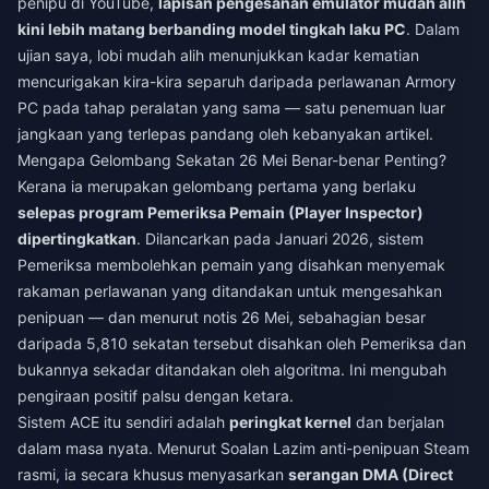
penipu di YouTube,
lapisan pengesanan emulator mudah alih
kini lebih matang berbanding model tingkah laku PC
. Dalam
ujian saya, lobi mudah alih menunjukkan kadar kematian
mencurigakan kira-kira separuh daripada perlawanan Armory
PC pada tahap peralatan yang sama — satu penemuan luar
jangkaan yang terlepas pandang oleh kebanyakan artikel.
Mengapa Gelombang Sekatan 26 Mei Benar-benar Penting?
Kerana ia merupakan gelombang pertama yang berlaku
selepas program Pemeriksa Pemain (Player Inspector)
dipertingkatkan
. Dilancarkan pada Januari 2026, sistem
Pemeriksa membolehkan pemain yang disahkan menyemak
rakaman perlawanan yang ditandakan untuk mengesahkan
penipuan — dan menurut notis 26 Mei, sebahagian besar
daripada 5,810 sekatan tersebut disahkan oleh Pemeriksa dan
bukannya sekadar ditandakan oleh algoritma. Ini mengubah
pengiraan positif palsu dengan ketara.
Sistem ACE itu sendiri adalah
peringkat kernel
dan berjalan
dalam masa nyata. Menurut Soalan Lazim anti-penipuan Steam
rasmi, ia secara khusus menyasarkan
serangan DMA (Direct