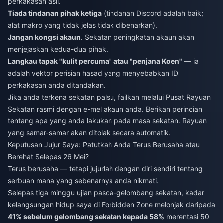
perkakasan asli.
Tiada tindanan pihak ketiga
(tindanan Discord adalah baik;
alat makro yang tidak jelas tidak dibenarkan).
Jangan kongsi akaun
. Sekatan peningkatan akaun akan
menjejaskan kedua-dua pihak.
Langkau tapak "kulit percuma" atau "penjana Koen"
— ia
adalah vektor perisian hasad yang menyebabkan ID
perkakasan anda ditandakan.
Jika anda terkena sekatan palsu, failkan melalui Pusat Rayuan
Sekatan rasmi dengan e-mel akaun anda. Berikan perincian
tentang apa yang anda lakukan pada masa sekatan. Rayuan
yang samar-samar akan ditolak secara automatik.
Keputusan Jujur Saya: Patutkah Anda Terus Berusaha atau
Berehat Selepas 26 Mei?
Terus berusaha — tetapi jujurlah dengan diri sendiri tentang
serbuan mana yang sebenarnya anda nikmati.
Selepas tiga minggu ujian pasca-gelombang sekatan, kadar
kelangsungan hidup saya di Forbidden Zone melonjak daripada
41% sebelum gelombang sekatan kepada 58%
merentasi 50