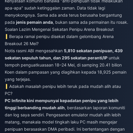
Kenyataan komuniti bahawa "anti-penipuan tidak melakukan
apa-apa" sudah ketinggalan zaman. Data tidak lagi
menyokongnya. Sama ada anda terus berusaha bergantung
pada
jenis pemain anda
, bukan sama ada permainan itu rosak.
Soalan Lazim Mengenai Sekatan Penipu Arena Breakout
Berapa ramai penipu disekat dalam gelombang Arena
Breakout 26 Mei?
Notis rasmi ABI mengesahkan
5,810 sekatan penipuan, 439
sekatan sepuluh tahun, dan 295 sekatan peranti/IP
untuk
tempoh penguatkuasaan 18–24 Mei, di samping 20.41 bilion
Koen dalam pampasan yang diagihkan kepada 18,925 pemain
yang terjejas.
Adakah masalah penipu lebih teruk pada mudah alih atau
PC?
PC Infinite kini mempunyai kepadatan penipu yang lebih
tinggi berbanding mudah alih
, berdasarkan laporan komuniti
dan log saya sendiri. Pengesanan emulator mudah alih lebih
matang, manakala model tingkah laku PC masih mengejar
penipuan berasaskan DMA peribadi. Ini bertentangan dengan