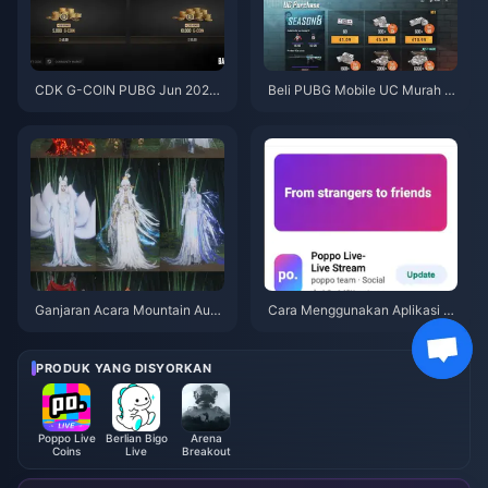
CDK G-COIN PUBG Jun 2026:
Beli PUBG Mobile UC Murah u
Adakah Promo Berkembar $91.
ntuk Kolaborasi Naruto Shippu
43 Ini Benar-benar Berbaloi?
den (Julai 2026): Kos, Pek Terb
aik & Tambah Nilai Selamat
Ganjaran Acara Mountain Autu
Cara Menggunakan Aplikasi P
mn Where Winds Meet Julai 20
oppo Live: Panduan Lengkap P
26: Senarai Penuh, Mata Wang
emula | Julai 2026
& Keutamaan
PRODUK YANG DISYORKAN
Poppo Live
Berlian Bigo
Arena
Coins
Live
Breakout