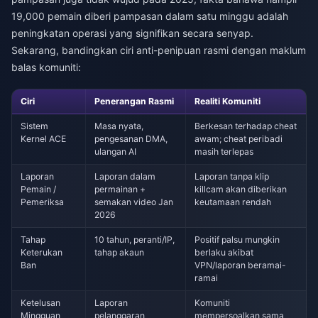
19,000 pemain diberi pampasan dalam satu minggu adalah
peningkatan operasi yang signifikan secara senyap.
Sekarang, bandingkan ciri anti-penipuan rasmi dengan maklum
balas komuniti:
Ciri
Penerangan Rasmi
Realiti Komuniti
Sistem
Masa nyata,
Berkesan terhadap cheat
Kernel ACE
pengesanan DMA,
awam; cheat peribadi
ulangan AI
masih terlepas
Laporan
Laporan dalam
Laporan tanpa klip
Pemain /
permainan +
killcam akan diberikan
Pemeriksa
semakan video Jan
keutamaan rendah
2026
Tahap
10 tahun, peranti/IP,
Positif palsu mungkin
Keterukan
tahap akaun
berlaku akibat
Ban
VPN/laporan beramai-
ramai
Ketelusan
Laporan
Komuniti
Mingguan
pelanggaran
mempersoalkan sama