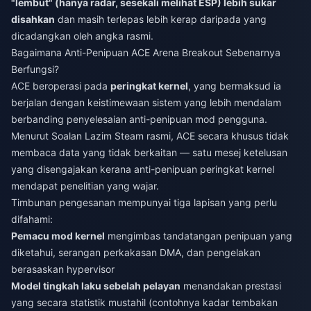
"lembut" (hanya radar, sesekali melihat ESP) lebih sukar
disahkan
dan masih terlepas lebih kerap daripada yang
dicadangkan oleh angka rasmi.
Bagaimana Anti-Penipuan ACE Arena Breakout Sebenarnya
Berfungsi?
ACE beroperasi pada
peringkat kernel
, yang bermaksud ia
berjalan dengan keistimewaan sistem yang lebih mendalam
berbanding penyelesaian anti-penipuan mod pengguna.
Menurut Soalan Lazim Steam rasmi, ACE secara khusus tidak
membaca data yang tidak berkaitan — satu mesej ketelusan
yang disengajakan kerana anti-penipuan peringkat kernel
mendapat penelitian yang wajar.
Timbunan pengesanan mempunyai tiga lapisan yang perlu
difahami:
Pemacu mod kernel
mengimbas tandatangan penipuan yang
diketahui, serangan perkakasan DMA, dan pengelakan
berasaskan hypervisor
Model tingkah laku sebelah pelayan
menandakan prestasi
yang secara statistik mustahil (contohnya kadar tembakan