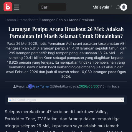
Cari
Malaysia
/
Laman Utama
/
Berita
/
Larangan Penipu Arena Breakout 26 Mei: Adakah Permainan Ini Masih Selamat Untuk Dimainkan?
Larangan Penipu Arena Breakout 26 Mei: Adakah
Permainan Ini Masih Selamat Untuk Dimainkan?
Pada 26 Mei 2026, notis Permainan Adil rasmi pasukan keselamatan ABI
mengesahkan 5,810 larangan penipuan, 439 larangan sepuluh tahun, dan
295 larangan peranti/IP bagi tempoh penguatkuasaan 18–24 Mei — di
samping 20.41 bilion Koen sebagai pampasan yang diagihkan kepada
18,925 pemain yang terjejas. Itu merupakan tindakan pembersihan yang
bermakna, namun lebih kecil berbanding gelombang 8,463 akaun dari
awal Februari 2026 dan jauh di bawah rekod 10,080 larangan pada Ogos
2024.
Penulis:
Alex Turner
Diterbitkan pada:
2026/05/30
15 min baca
Isi Kandungan
Selepas merekodkan 47 serbuan di Lockdown Valley,
Forbidden Zone, TV Station, dan Armory dalam tempoh tiga
minggu selepas 26 Mei, keputusan saya adalah muktamad: