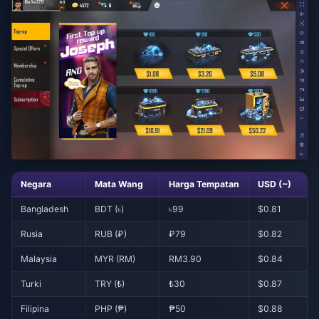
Negara
Mata Wang
Harga Tempatan
USD (~)
Bangladesh
BDT (৳)
৳99
$0.81
Rusia
RUB (₽)
₽79
$0.82
Malaysia
MYR (RM)
RM3.90
$0.84
Turki
TRY (₺)
₺30
$0.87
Filipina
PHP (₱)
₱50
$0.88