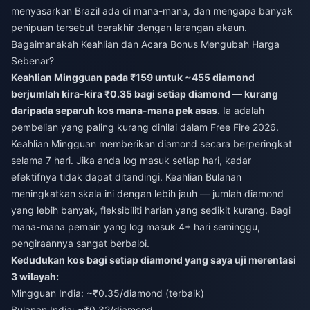
menyasarkan Brazil ada di mana-mana, dan mengapa banyak
penipuan tersebut berakhir dengan larangan akaun.
Bagaimanakah Keahlian dan Acara Bonus Mengubah Harga
Sebenar?
Keahlian Mingguan pada ₹159 untuk ~455 diamond
berjumlah kira-kira ₹0.35 bagi setiap diamond — kurang
daripada separuh kos mana-mana pek asas.
Ia adalah
pembelian yang paling kurang dinilai dalam Free Fire 2026.
Keahlian Mingguan memberikan diamond secara berperingkat
selama 7 hari. Jika anda log masuk setiap hari, kadar
efektifnya tidak dapat ditandingi. Keahlian Bulanan
meningkatkan skala ini dengan lebih jauh — jumlah diamond
yang lebih banyak, fleksibiliti harian yang sedikit kurang. Bagi
mana-mana pemain yang log masuk 4+ hari seminggu,
pengiraannya sangat berbaloi.
Kedudukan kos bagi setiap diamond yang saya uji merentasi
3 wilayah:
Mingguan India: ~₹0.35/diamond (terbaik)
Bulanan India: ~₹0.32/diamond