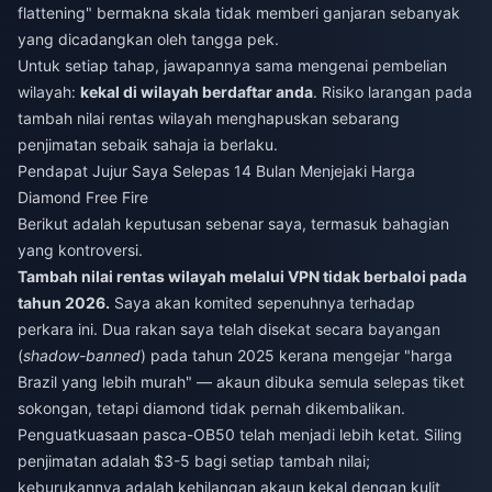
flattening" bermakna skala tidak memberi ganjaran sebanyak
yang dicadangkan oleh tangga pek.
Untuk setiap tahap, jawapannya sama mengenai pembelian
wilayah:
kekal di wilayah berdaftar anda
. Risiko larangan pada
tambah nilai rentas wilayah menghapuskan sebarang
penjimatan sebaik sahaja ia berlaku.
Pendapat Jujur Saya Selepas 14 Bulan Menjejaki Harga
Diamond Free Fire
Berikut adalah keputusan sebenar saya, termasuk bahagian
yang kontroversi.
Tambah nilai rentas wilayah melalui VPN tidak berbaloi pada
tahun 2026.
Saya akan komited sepenuhnya terhadap
perkara ini. Dua rakan saya telah disekat secara bayangan
(
shadow-banned
) pada tahun 2025 kerana mengejar "harga
Brazil yang lebih murah" — akaun dibuka semula selepas tiket
sokongan, tetapi diamond tidak pernah dikembalikan.
Penguatkuasaan pasca-OB50 telah menjadi lebih ketat. Siling
penjimatan adalah $3-5 bagi setiap tambah nilai;
keburukannya adalah kehilangan akaun kekal dengan kulit