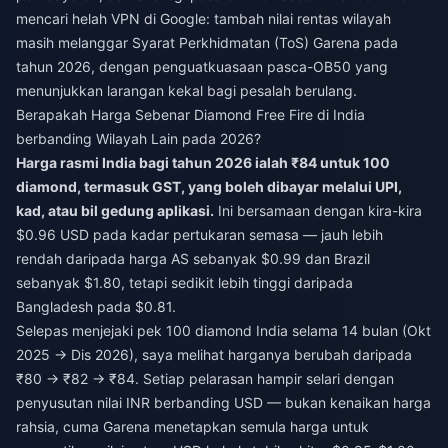
mencari helah VPN di Google: tambah nilai rentas wilayah
masih melanggar Syarat Perkhidmatan (ToS) Garena pada
tahun 2026, dengan penguatkuasaan pasca-OB50 yang
menunjukkan larangan kekal bagi pesalah berulang.
Berapakah Harga Sebenar Diamond Free Fire di India
berbanding Wilayah Lain pada 2026?
Harga rasmi India bagi tahun 2026 ialah ₹84 untuk 100
diamond, termasuk GST, yang boleh dibayar melalui UPI,
kad, atau bil gedung aplikasi.
Ini bersamaan dengan kira-kira
$0.96 USD pada kadar pertukaran semasa — jauh lebih
rendah daripada harga AS sebanyak $0.99 dan Brazil
sebanyak $1.80, tetapi sedikit lebih tinggi daripada
Bangladesh pada $0.81.
Selepas menjejaki pek 100 diamond India selama 14 bulan (Okt
2025 → Dis 2026), saya melihat harganya berubah daripada
₹80 → ₹82 → ₹84. Setiap pelarasan hampir selari dengan
penyusutan nilai INR berbanding USD — bukan kenaikan harga
rahsia, cuma Garena menetapkan semula harga untuk