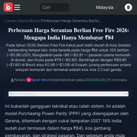
Cari
Malaysia
/
Laman Utama
/
Berita
/
Perbezaan Harga Serantau Berlian Free Fire 2026: Mengapa India Hanya Membayar ₹84
Perbezaan Harga Serantau Berlian Free Fire 2026:
Mengapa India Hanya Membayar ₹84
Pada tahun 2026, Berlian Free Fire kekal jauh lebih murah di Asia Selatan
berbanding tempat lain. India berada pada harga ₹84 untuk 100 berlian
(~$0.96 USD), Bangladesh pada ৳99 (~$0.81 — pasaran utama termurah
di dunia), dan Rusia pada ₽79 (~$0.82). Bandingkan dengan R$9.90
(~$1.80) di Brazil atau €0.99 (~$1.08) di Eropah, jurang perbezaan antara
wilayah termurah dan termahal adalah kira-kira 2.2 kali ganda.
Penulis:
Sarah Mitchell
Diterbitkan pada:
2026/05/30
15 min baca
Isi Kandungan
Ini bukanlah gangguan teknikal atau celah sistem. Ini adalah
model
Purchasing Power Parity
(PPP) yang disengajakan oleh
Garena, ditambah dengan cukai tempatan (GST 18% India
sudah pun termasuk dalam harga ₹84), kos gerbang
pembayaran, dan strategi pasaran. Dan sebelum anda mula