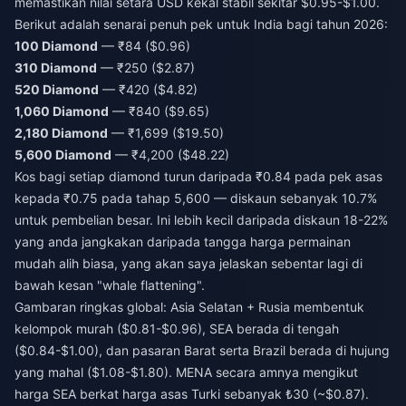
memastikan nilai setara USD kekal stabil sekitar $0.95-$1.00.
Berikut adalah senarai penuh pek untuk India bagi tahun 2026:
100 Diamond
— ₹84 ($0.96)
310 Diamond
— ₹250 ($2.87)
520 Diamond
— ₹420 ($4.82)
1,060 Diamond
— ₹840 ($9.65)
2,180 Diamond
— ₹1,699 ($19.50)
5,600 Diamond
— ₹4,200 ($48.22)
Kos bagi setiap diamond turun daripada ₹0.84 pada pek asas
kepada ₹0.75 pada tahap 5,600 — diskaun sebanyak 10.7%
untuk pembelian besar. Ini lebih kecil daripada diskaun 18-22%
yang anda jangkakan daripada tangga harga permainan
mudah alih biasa, yang akan saya jelaskan sebentar lagi di
bawah kesan "whale flattening".
Gambaran ringkas global: Asia Selatan + Rusia membentuk
kelompok murah ($0.81-$0.96), SEA berada di tengah
($0.84-$1.00), dan pasaran Barat serta Brazil berada di hujung
yang mahal ($1.08-$1.80). MENA secara amnya mengikut
harga SEA berkat harga asas Turki sebanyak ₺30 (~$0.87).