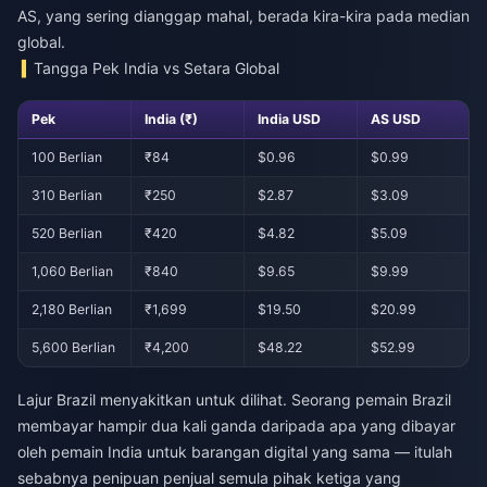
AS, yang sering dianggap mahal, berada kira-kira pada median
global.
Tangga Pek India vs Setara Global
Pek
India (₹)
India USD
AS USD
100 Berlian
₹84
$0.96
$0.99
310 Berlian
₹250
$2.87
$3.09
520 Berlian
₹420
$4.82
$5.09
1,060 Berlian
₹840
$9.65
$9.99
2,180 Berlian
₹1,699
$19.50
$20.99
5,600 Berlian
₹4,200
$48.22
$52.99
Lajur Brazil menyakitkan untuk dilihat. Seorang pemain Brazil
membayar hampir dua kali ganda daripada apa yang dibayar
oleh pemain India untuk barangan digital yang sama — itulah
sebabnya penipuan penjual semula pihak ketiga yang