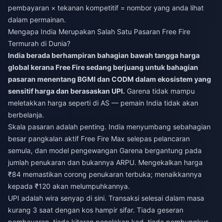
pembayaran × tekanan kompetitif = nombor yang anda lihat
dalam permainan.
Mengapa India Merupakan Salah Satu Pasaran Free Fire
Termurah di Dunia?
India berada berhampiran bahagian bawah tangga harga
global kerana Free Fire sedang berjuang untuk bahagian
pasaran menentang BGMI dan CODM dalam ekosistem yang
sensitif harga dan berasaskan UPI.
Garena tidak mampu
meletakkan harga seperti di AS — pemain India tidak akan
berbelanja.
Skala pasaran adalah penting. India menyumbang sebahagian
besar pangkalan aktif Free Fire Max selepas pelancaran
semula, dan model pengewangan Garena bergantung pada
jumlah penukaran dan bukannya ARPU. Mengekalkan harga
₹84 memastikan corong penukaran terbuka; menaikkannya
kepada ₹120 akan melumpuhkannya.
UPI adalah wira senyap di sini. Transaksi selesai dalam masa
kurang 3 saat dengan kos hampir sifar. Tiada geseran
pembayaran, tiada kitaran penolakan kad, tiada pembungkus