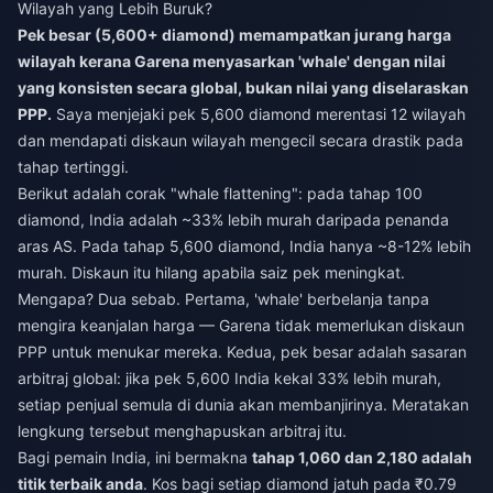
Wilayah yang Lebih Buruk?
Pek besar (5,600+ diamond) memampatkan jurang harga
wilayah kerana Garena menyasarkan 'whale' dengan nilai
yang konsisten secara global, bukan nilai yang diselaraskan
PPP.
Saya menjejaki pek 5,600 diamond merentasi 12 wilayah
dan mendapati diskaun wilayah mengecil secara drastik pada
tahap tertinggi.
Berikut adalah corak "whale flattening": pada tahap 100
diamond, India adalah ~33% lebih murah daripada penanda
aras AS. Pada tahap 5,600 diamond, India hanya ~8-12% lebih
murah. Diskaun itu hilang apabila saiz pek meningkat.
Mengapa? Dua sebab. Pertama, 'whale' berbelanja tanpa
mengira keanjalan harga — Garena tidak memerlukan diskaun
PPP untuk menukar mereka. Kedua, pek besar adalah sasaran
arbitraj global: jika pek 5,600 India kekal 33% lebih murah,
setiap penjual semula di dunia akan membanjirinya. Meratakan
lengkung tersebut menghapuskan arbitraj itu.
Bagi pemain India, ini bermakna
tahap 1,060 dan 2,180 adalah
titik terbaik anda
. Kos bagi setiap diamond jatuh pada ₹0.79