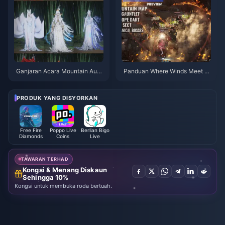
Ganjaran Acara Mountain Autu
Panduan Where Winds Meet 2.
mn Where Winds Meet Julai 20
0 Hidden Mountain | Julai 202
26: Senarai Penuh, Mata Wang
6
& Keutamaan
PRODUK YANG DISYORKAN
Free Fire
Poppo Live
Berlian Bigo
Diamonds
Coins
Live
TAWARAN TERHAD
Kongsi & Menang Diskaun
Sehingga 10%
Kongsi untuk membuka roda bertuah.