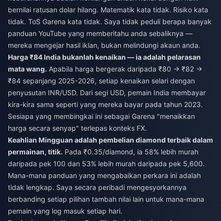
bernilai ratusan dolar hilang. Matematik kata tidak. Risiko kata
tidak. ToS Garena kata tidak. Saya tidak peduli berapa banyak
panduan YouTube yang memberitahu anda sebaliknya —
mereka mengejar hasil iklan, bukan melindungi akaun anda.
Harga ₹84 India bukanlah kenaikan — ia adalah pelarasan
mata wang.
Apabila harga bergerak daripada ₹80 → ₹82 →
₹84 sepanjang 2025-2026, setiap kenaikan selari dengan
penyusutan INR/USD. Dari segi USD, pemain India membayar
kira-kira sama seperti yang mereka bayar pada tahun 2023.
Sesiapa yang membingkai ini sebagai Garena "menaikkan
harga secara senyap" terlepas konteks FX.
Keahlian Mingguan adalah pembelian diamond terbaik dalam
permainan, titik.
Pada ₹0.35/diamond, ia 58% lebih murah
daripada pek 100 dan 53% lebih murah daripada pek 5,600.
Mana-mana panduan yang mengabaikan perkara ini adalah
tidak lengkap. Saya secara peribadi mengesyorkannya
berbanding setiap pilihan tambah nilai lain untuk mana-mana
pemain yang log masuk setiap hari.