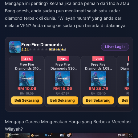
Mengapa ini penting? Kerana jika anda pemain dari India atau
Bangladesh, anda sudah pun menikmati salah satu kadar
diamond terbaik di dunia. "Wilayah murah" yang anda cari
melalui VPN? Anda mungkin sudah pun berada di dalamnya.
Free Fire Diamonds
Lihat Lagi ›
4.24
858 terjual
-47%
-73%
-73%
-73
Free Fire
Free Fire
Free Fire
Free F
Diamonds 310
Diamonds 530
Diamonds 1,080
Diamonds 
Diamonds
Diamonds
Diamonds
Diamo
【Middle East
【Middle East
【Middle 
region optional】
region optional】
region opt
RM 10.09
RM 18.36
RM 36.76
RM 73
RM 19.09
RM 67.97
RM 136.10
RM 272
Beli Sekarang
Beli Sekarang
Beli Sekarang
Beli Sek
Mengapa Garena Mengenakan Harga yang Berbeza Merentasi
Wilayah?