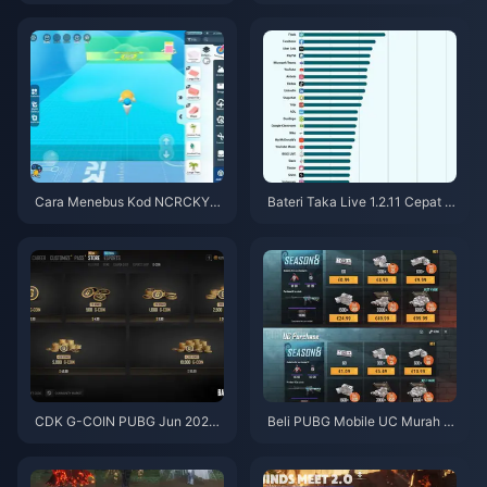
skaun 12-23%)
26
Cara Menebus Kod NCRCKYT
Bateri Taka Live 1.2.11 Cepat H
8EF untuk Dapatkan Eggy Coin
abis Selepas Kemas Kini Julai
s Percuma (Ogos 2026)
2026? Punca dan Cara Mengat
asinya
CDK G-COIN PUBG Jun 2026:
Beli PUBG Mobile UC Murah u
Adakah Promo Berkembar $91.
ntuk Kolaborasi Naruto Shippu
43 Ini Benar-benar Berbaloi?
den (Julai 2026): Kos, Pek Terb
aik & Tambah Nilai Selamat