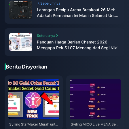
Sebelumnya
Larangan Penipu Arena Breakout 26 Mei:
Adakah Permainan Ini Masih Selamat Untuk
Dimainkan?
Seterusnya
Panduan Harga Berlian Chamet 2026:
Mengapa Pek $1.07 Menang dari Segi Nilai
Berita Disyorkan
Syiling StarMaker Murah untuk
Syiling MICO Live MENA Selep
Ujibakat SupernovaX 2026 (Di
as v5.2: Tawaran Termurah 20