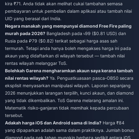
kira ₹71. Anda tidak akan melihat cukai tambahan semasa
pembayaran untuk pembelian dalam aplikasi atau tambah nilai
UID yang berasal dari India.
Negara manakah yang mempunyai diamond Free Fire paling
murah pada 2026?
Bangladesh pada ৳99 ($0.81 USD) dan
Rusia pada ₽79 ($0.82) terikat sebagai harga asas sah
termurah. Tetapi anda hanya boleh mengakses harga ini pada
akaun yang didaftarkan di wilayah tersebut — tambah nilai
rentas wilayah melanggar ToS.
Bolehkah Garena mengharamkan akaun saya kerana tambah
nilai rentas wilayah?
Ya. Penguatkuasaan pasca-OB50 secara
eksplisit menyasarkan manipulasi wilayah. Laporan sepanjang
2026 menunjukkan larangan terpilih, kunci akaun, dan diamond
yang tidak dikembalikan. ToS Garena melarang amalan ini.
Matematik risiko-ganjaran tidak memihak kepada percubaan
tersebut.
Adakah harga iOS dan Android sama di India?
Harga ₹84
yang dipaparkan adalah sama dalam praktiknya. Jumlah bonus
diamond pada pek tahap mungkin berbeza sedikit antara iOS