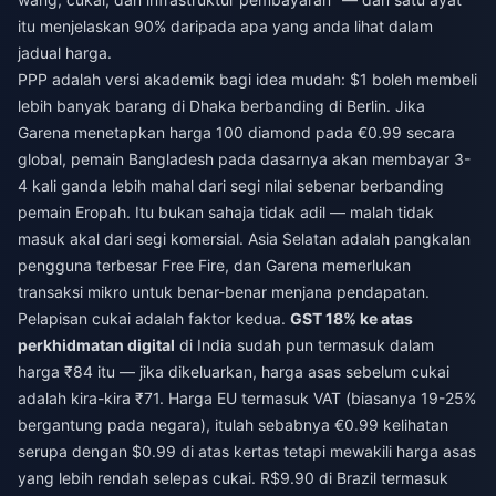
itu menjelaskan 90% daripada apa yang anda lihat dalam
jadual harga.
PPP adalah versi akademik bagi idea mudah: $1 boleh membeli
lebih banyak barang di Dhaka berbanding di Berlin. Jika
Garena menetapkan harga 100 diamond pada €0.99 secara
global, pemain Bangladesh pada dasarnya akan membayar 3-
4 kali ganda lebih mahal dari segi nilai sebenar berbanding
pemain Eropah. Itu bukan sahaja tidak adil — malah tidak
masuk akal dari segi komersial. Asia Selatan adalah pangkalan
pengguna terbesar Free Fire, dan Garena memerlukan
transaksi mikro untuk benar-benar menjana pendapatan.
Pelapisan cukai adalah faktor kedua.
GST 18% ke atas
perkhidmatan digital
di India sudah pun termasuk dalam
harga ₹84 itu — jika dikeluarkan, harga asas sebelum cukai
adalah kira-kira ₹71. Harga EU termasuk VAT (biasanya 19-25%
bergantung pada negara), itulah sebabnya €0.99 kelihatan
serupa dengan $0.99 di atas kertas tetapi mewakili harga asas
yang lebih rendah selepas cukai. R$9.90 di Brazil termasuk