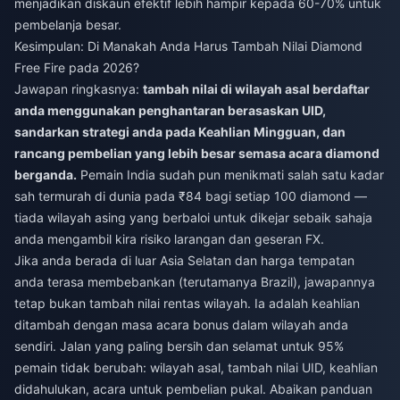
menjadikan diskaun efektif lebih hampir kepada 60-70% untuk
pembelanja besar.
Kesimpulan: Di Manakah Anda Harus Tambah Nilai Diamond
Free Fire pada 2026?
Jawapan ringkasnya:
tambah nilai di wilayah asal berdaftar
anda menggunakan penghantaran berasaskan UID,
sandarkan strategi anda pada Keahlian Mingguan, dan
rancang pembelian yang lebih besar semasa acara diamond
berganda.
Pemain India sudah pun menikmati salah satu kadar
sah termurah di dunia pada ₹84 bagi setiap 100 diamond —
tiada wilayah asing yang berbaloi untuk dikejar sebaik sahaja
anda mengambil kira risiko larangan dan geseran FX.
Jika anda berada di luar Asia Selatan dan harga tempatan
anda terasa membebankan (terutamanya Brazil), jawapannya
tetap bukan tambah nilai rentas wilayah. Ia adalah keahlian
ditambah dengan masa acara bonus dalam wilayah anda
sendiri. Jalan yang paling bersih dan selamat untuk 95%
pemain tidak berubah: wilayah asal, tambah nilai UID, keahlian
didahulukan, acara untuk pembelian pukal. Abaikan panduan