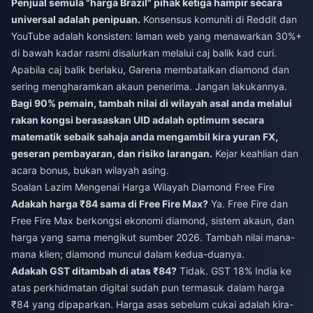
Penjual semula "harga Brazil" pihak ketiga hampir secara
universal adalah penipuan.
Konsensus komuniti di Reddit dan
YouTube adalah konsisten: laman web yang menawarkan 30%+
di bawah kadar rasmi disalurkan melalui caj balik kad curi.
Apabila caj balik berlaku, Garena membatalkan diamond dan
sering mengharamkan akaun penerima. Jangan lakukannya.
Bagi 90% pemain, tambah nilai di wilayah asal anda melalui
rakan kongsi berasaskan UID adalah optimum secara
matematik sebaik sahaja anda mengambil kira yuran FX,
geseran pembayaran, dan risiko larangan.
Kejar keahlian dan
acara bonus, bukan wilayah asing.
Soalan Lazim Mengenai Harga Wilayah Diamond Free Fire
Adakah harga ₹84 sama di Free Fire Max?
Ya. Free Fire dan
Free Fire Max berkongsi ekonomi diamond, sistem akaun, dan
harga yang sama mengikut sumber 2026. Tambah nilai mana-
mana klien; diamond muncul dalam kedua-duanya.
Adakah GST ditambah di atas ₹84?
Tidak. GST 18% India ke
atas perkhidmatan digital sudah pun termasuk dalam harga
₹84 yang dipaparkan. Harga asas sebelum cukai adalah kira-