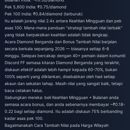
Pek 5,600 India: ₹0.75/diamond
Pek 100 India: ₹0.84/diamond (terburuk)
Itu adalah jurang nilai 2.4x antara Keahlian Mingguan dan pek
asas 100. Mana-mana panduan "strategi tambah nilai terbaik"
yang tidak berpaksikan keahlian adalah tidak lengkap.
Acara Diamond Berganda dan Bonus Tambah Nilai berjalan
secara berkala sepanjang 2026 — biasanya setiap 6-8
minggu. Selepas bercakap dengan 40+ pemain dalam komuniti
Discord FF semasa kitaran Diamond Berganda yang terakhir,
diskaun
efektif
adalah lebih hampir kepada 60-70%, bukan
100% seperti yang diiklankan, disebabkan oleh had setiap
akaun dan sekatan tahap. Masih nilai yang sangat baik, tetapi
baca cetakan halus.
Gabungkan mereka: beli Keahlian Mingguan + Bulanan anda
semasa acara bonus, dan anda sebenarnya membayar ~₹0.18-
0.22 bagi setiap diamond. Itu adalah diskaun 75% berbanding
kadar asas pek 100.
Bagaimanakah Cara Tambah Nilai pada Harga Wilayah