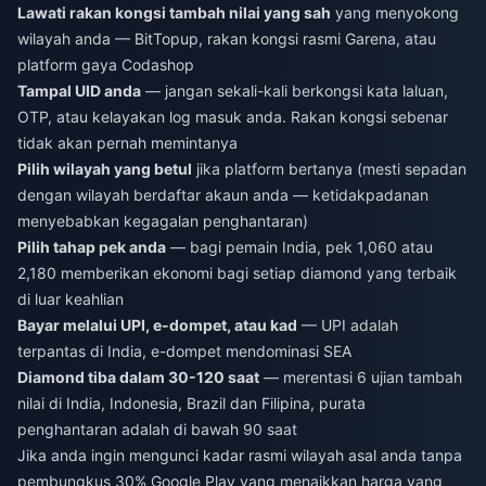
Lawati rakan kongsi tambah nilai yang sah
yang menyokong
wilayah anda — BitTopup, rakan kongsi rasmi Garena, atau
platform gaya Codashop
Tampal UID anda
— jangan sekali-kali berkongsi kata laluan,
OTP, atau kelayakan log masuk anda. Rakan kongsi sebenar
tidak akan pernah memintanya
Pilih wilayah yang betul
jika platform bertanya (mesti sepadan
dengan wilayah berdaftar akaun anda — ketidakpadanan
menyebabkan kegagalan penghantaran)
Pilih tahap pek anda
— bagi pemain India, pek 1,060 atau
2,180 memberikan ekonomi bagi setiap diamond yang terbaik
di luar keahlian
Bayar melalui UPI, e-dompet, atau kad
— UPI adalah
terpantas di India, e-dompet mendominasi SEA
Diamond tiba dalam 30-120 saat
— merentasi 6 ujian tambah
nilai di India, Indonesia, Brazil dan Filipina, purata
penghantaran adalah di bawah 90 saat
Jika anda ingin mengunci kadar rasmi wilayah asal anda tanpa
pembungkus 30% Google Play yang menaikkan harga yang