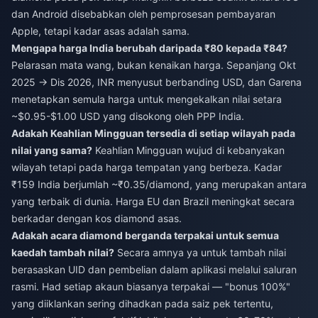
dan Android disebabkan oleh pemprosesan pembayaran
Apple, tetapi kadar asas adalah sama.
Mengapa harga India berubah daripada ₹80 kepada ₹84?
Pelarasan mata wang, bukan kenaikan harga. Sepanjang Okt
2025 → Dis 2026, INR menyusut berbanding USD, dan Garena
menetapkan semula harga untuk mengekalkan nilai setara
~$0.95-$1.00 USD yang disokong oleh PPP India.
Adakah Keahlian Mingguan tersedia di setiap wilayah pada
nilai yang sama?
Keahlian Mingguan wujud di kebanyakan
wilayah tetapi pada harga tempatan yang berbeza. Kadar
₹159 India berjumlah ~₹0.35/diamond, yang merupakan antara
yang terbaik di dunia. Harga EU dan Brazil meningkat secara
berkadar dengan kos diamond asas.
Adakah acara diamond berganda terpakai untuk semua
kaedah tambah nilai?
Secara amnya ya untuk tambah nilai
berasaskan UID dan pembelian dalam aplikasi melalui saluran
rasmi. Had setiap akaun biasanya terpakai — "bonus 100%"
yang diiklankan sering dihadkan pada saiz pek tertentu,