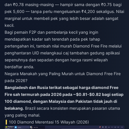
dan ₹0.78 masing-masing — hampir sama dengan ₹0.75 bagi
pek 5,600 — tanpa perlu mengeluarkan ₹4,200 sekaligus. Nilai
marginal untuk membeli pek yang lebih besar adalah sangat
kecil.
Bagi pemain F2P dan pembelanja kecil yang ingin
mendapatkan kadar sah terendah pada pek tahap
pertengahan ini,
tambah nilai murah Diamond Free Fire
melalui
penghantaran UID melangkaui caj tambahan gedung aplikasi
sepenuhnya dan sepadan dengan harga rasmi wilayah
berdaftar anda.
Negara Manakah yang Paling Murah untuk Diamond Free Fire
pada 2026?
Bangladesh dan Rusia terikat sebagai harga diamond Free
Fire sah termurah pada 2026 pada ~$0.81-$0.82 bagi setiap
100 diamond, dengan Malaysia dan Pakistan tidak jauh di
belakang.
Brazil secara konsisten merupakan pasaran utama
yang paling mahal.
100 Diamond Merentasi 15 Wilayah (2026)