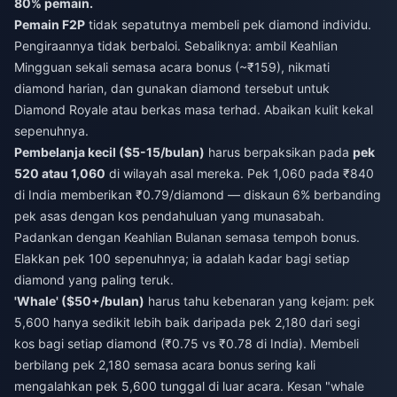
80% pemain.
Pemain F2P
tidak sepatutnya membeli pek diamond individu.
Pengiraannya tidak berbaloi. Sebaliknya: ambil Keahlian
Mingguan sekali semasa acara bonus (~₹159), nikmati
diamond harian, dan gunakan diamond tersebut untuk
Diamond Royale atau berkas masa terhad. Abaikan kulit kekal
sepenuhnya.
Pembelanja kecil ($5-15/bulan)
harus berpaksikan pada
pek
520 atau 1,060
di wilayah asal mereka. Pek 1,060 pada ₹840
di India memberikan ₹0.79/diamond — diskaun 6% berbanding
pek asas dengan kos pendahuluan yang munasabah.
Padankan dengan Keahlian Bulanan semasa tempoh bonus.
Elakkan pek 100 sepenuhnya; ia adalah kadar bagi setiap
diamond yang paling teruk.
'Whale' ($50+/bulan)
harus tahu kebenaran yang kejam: pek
5,600 hanya sedikit lebih baik daripada pek 2,180 dari segi
kos bagi setiap diamond (₹0.75 vs ₹0.78 di India). Membeli
berbilang pek 2,180 semasa acara bonus sering kali
mengalahkan pek 5,600 tunggal di luar acara. Kesan "whale