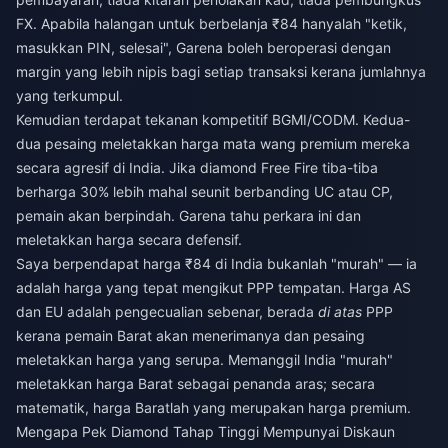
FX. Apabila halangan untuk berbelanja ₹84 hanyalah "ketik,
masukkan PIN, selesai", Garena boleh beroperasi dengan
margin yang lebih nipis bagi setiap transaksi kerana jumlahnya
yang terkumpul.
Kemudian terdapat tekanan kompetitif BGMI/CODM. Kedua-
dua pesaing meletakkan harga mata wang premium mereka
secara agresif di India. Jika diamond Free Fire tiba-tiba
berharga 30% lebih mahal seunit berbanding UC atau CP,
pemain akan berpindah. Garena tahu perkara ini dan
meletakkan harga secara defensif.
Saya berpendapat harga ₹84 di India bukanlah "murah" — ia
adalah harga yang tepat mengikut PPP tempatan. Harga AS
dan EU adalah pengecualian sebenar, berada
di atas
PPP
kerana pemain Barat akan menerimanya dan pesaing
meletakkan harga yang serupa. Memanggil India "murah"
meletakkan harga Barat sebagai penanda aras; secara
matematik, harga Baratlah yang merupakan harga premium.
Mengapa Pek Diamond Tahap Tinggi Mempunyai Diskaun