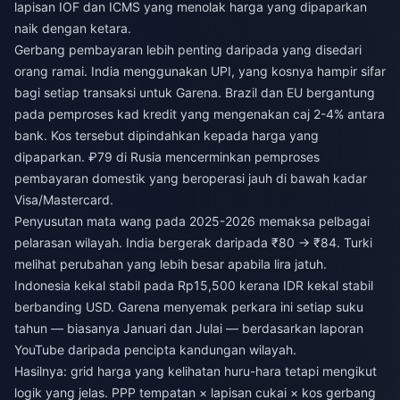
lapisan IOF dan ICMS yang menolak harga yang dipaparkan
naik dengan ketara.
Gerbang pembayaran lebih penting daripada yang disedari
orang ramai. India menggunakan UPI, yang kosnya hampir sifar
bagi setiap transaksi untuk Garena. Brazil dan EU bergantung
pada pemproses kad kredit yang mengenakan caj 2-4% antara
bank. Kos tersebut dipindahkan kepada harga yang
dipaparkan. ₽79 di Rusia mencerminkan pemproses
pembayaran domestik yang beroperasi jauh di bawah kadar
Visa/Mastercard.
Penyusutan mata wang pada 2025-2026 memaksa pelbagai
pelarasan wilayah. India bergerak daripada ₹80 → ₹84. Turki
melihat perubahan yang lebih besar apabila lira jatuh.
Indonesia kekal stabil pada Rp15,500 kerana IDR kekal stabil
berbanding USD. Garena menyemak perkara ini setiap suku
tahun — biasanya Januari dan Julai — berdasarkan laporan
YouTube daripada pencipta kandungan wilayah.
Hasilnya: grid harga yang kelihatan huru-hara tetapi mengikut
logik yang jelas. PPP tempatan × lapisan cukai × kos gerbang