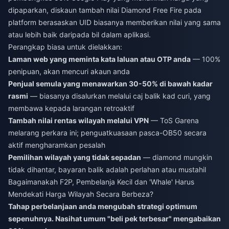
dipaparkan,
diskaun tambah nilai Diamond Free Fire
pada
platform berasaskan UID biasanya memberikan nilai yang sama
atau lebih baik daripada bil dalam aplikasi.
Perangkap biasa untuk dielakkan:
Laman web yang meminta kata laluan atau OTP anda
— 100%
penipuan, akan mencuri akaun anda
Penjual semula yang menawarkan 30-50% di bawah kadar
rasmi
— biasanya disalurkan melalui caj balik kad curi, yang
membawa kepada larangan retroaktif
Tambah nilai rentas wilayah melalui VPN
— ToS Garena
melarang perkara ini; penguatkuasaan pasca-OB50 secara
aktif mengharamkan pesalah
Pemilihan wilayah yang tidak sepadan
— diamond mungkin
tidak dihantar, bayaran balik adalah perlahan atau mustahil
Bagaimanakah F2P, Pembelanja Kecil dan 'Whale' Harus
Mendekati Harga Wilayah Secara Berbeza?
Tahap perbelanjaan anda mengubah strategi optimum
sepenuhnya. Nasihat umum "beli pek terbesar" mengabaikan