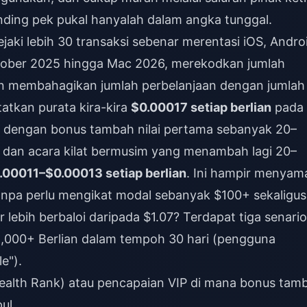
anding pek pukal hanyalah dalam angka tunggal.
jaki lebih 30 transaksi sebenar merentasi iOS, Andro
ktober 2025 hingga Mac 2026, merekodkan jumlah
dan membahagikan jumlah perbelanjaan dengan jumlah
tatkan purata kira-kira
$0.00017 setiap berlian
pada
n dengan bonus tambah nilai pertama sebanyak 20–
dan acara kilat bermusim yang menambah lagi 20–
.00011–$0.00013 setiap berlian
. Ini hampir menyam
anpa perlu mengikat modal sebanyak $100+ sekaligus
 lebih berbaloi daripada $1.07? Terdapat tiga senario
000+ Berlian dalam tempoh 30 hari (pengguna
e").
alth Rank) atau pencapaian VIP di mana bonus tam
ul.