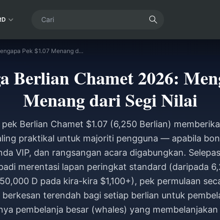
RD
Panduan Harga Berlian Chamet 2026: Mengapa Pek $1.07 Menang dari Segi Nilai
 Berlian Chamet 2026: Men
Menang dari Segi Nilai
 pek Berlian Chamet $1.07 (6,250 Berlian) memberika
aling praktikal untuk majoriti pengguna — apabila bon
da VIP, dan rangsangan acara digabungkan. Selepas 
ibadi merentasi lapan peringkat standard (daripada 6
50,000 D pada kira-kira $1,100+), pek permulaan sec
berkesan terendah bagi setiap berlian untuk pembel
ya pembelanja besar (whales) yang membelanjakan 