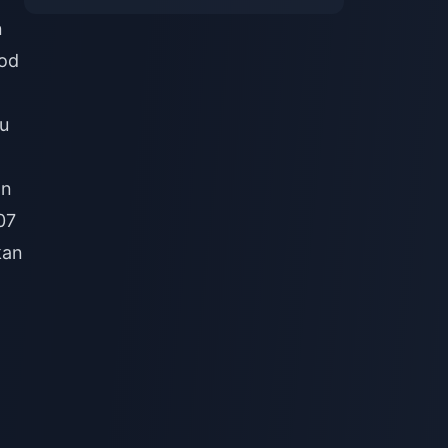
n
kod
tu
an
07
kan