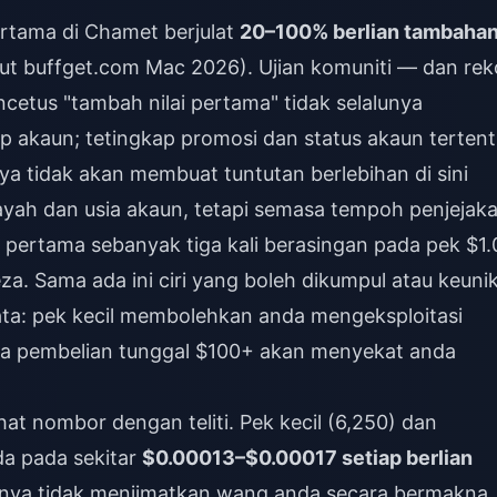
rtama di Chamet berjulat
20–100% berlian tambaha
t buffget.com Mac 2026). Ujian komuniti — dan re
etus "tambah nilai pertama" tidak selalunya
ap akaun; tetingkap promosi dan status akaun terten
a tidak akan membuat tuntutan berlebihan di sini
yah dan usia akaun, tetapi semasa tempoh penjejak
 pertama sebanyak tiga kali berasingan pada pek $1.
a. Sama ada ini ciri yang boleh dikumpul atau keuni
ata: pek kecil membolehkan anda mengeksploitasi
a pembelian tunggal $100+ akan menyekat anda
hat nombor dengan teliti. Pek kecil (6,250) dan
a pada sekitar
$0.00013–$0.00017 setiap berlian
rnya tidak menjimatkan wang anda secara bermakna