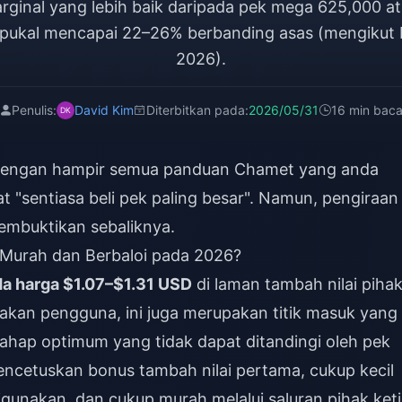
rginal yang lebih baik daripada pek mega 625,000 at
pukal mencapai 22–26% berbanding asas (mengikut
2026).
Penulis:
David Kim
Diterbitkan pada:
2026/05/31
16 min bac
h dengan hampir semua panduan Chamet yang anda
 "sentiasa beli pek paling besar". Namun, pengiraan
embuktikan sebaliknya.
 Murah dan Berbaloi pada 2026?
da harga $1.07–$1.31 USD
di laman tambah nilai piha
yakan pengguna, ini juga merupakan titik masuk yang
tahap optimum yang tidak dapat ditandingi oleh pek
encetuskan bonus tambah nilai pertama, cukup kecil
digunakan, dan cukup murah melalui saluran pihak ket