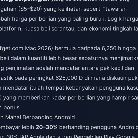
gahan ($5–$20) yang kelihatan seperti "tawaran
ah harga per berlian yang paling buruk. Logik harg
 platform, kuasa beli serantau, dan ekonomi tingkah l
ffget.com Mac 2026) bermula daripada 6,250 hingga
beli dalam kuantiti lebih besar sepatutnya menjimatk
g penjimatan adalah mendatar antara pek kecil dan
astik pada peringkat 625,000 D di mana diskaun puk
n mendatar itulah tempat kebanyakan pengguna kasu
 yang memberikan kadar per berlian yang hampir s
n bonus.
ih Mahal Berbanding Android
embayar lebih
20–30%
berbanding pengguna Androi
an 30% IAP Apple dan yuran Pengebilan Play Google