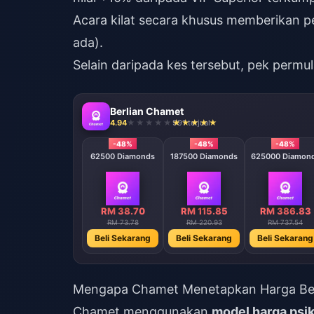
Acara kilat secara khusus memberikan p
ada).
Selain daripada kes tersebut, pek permula
Berlian Chamet
4.94
991 terjual
-48%
-48%
-48%
62500 Diamonds
187500 Diamonds
625000 Diamon
RM 38.70
RM 115.85
RM 386.83
RM 73.78
RM 220.93
RM 737.54
Beli Sekarang
Beli Sekarang
Beli Sekarang
Mengapa Chamet Menetapkan Harga Ber
Chamet menggunakan
model harga psik