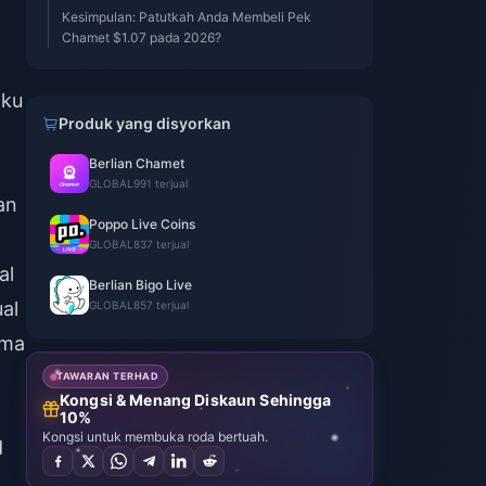
Kesimpulan: Patutkah Anda Membeli Pek
Chamet $1.07 pada 2026?
a
aku
Produk yang disyorkan
Berlian Chamet
GLOBAL
991 terjual
an
Poppo Live Coins
GLOBAL
837 terjual
al
Berlian Bigo Live
al
GLOBAL
857 terjual
ama
TAWARAN TERHAD
Kongsi & Menang Diskaun Sehingga
10%
Kongsi untuk membuka roda bertuah.
d