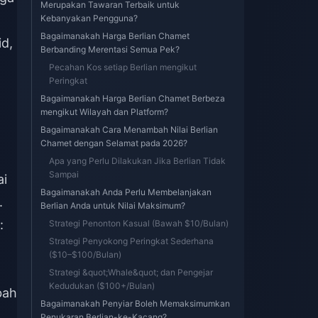
Merupakan Tawaran Terbaik untuk
Kebanyakan Pengguna?
Bagaimanakah Harga Berlian Chamet
id,
Berbanding Merentasi Semua Pek?
Pecahan Kos setiap Berlian mengikut
Peringkat
Bagaimanakah Harga Berlian Chamet Berbeza
mengikut Wilayah dan Platform?
Bagaimanakah Cara Menambah Nilai Berlian
Chamet dengan Selamat pada 2026?
Apa yang Perlu Dilakukan Jika Berlian Tidak
Sampai
ai
Bagaimanakah Anda Perlu Membelanjakan
.
Berlian Anda untuk Nilai Maksimum?
:
Strategi Penonton Kasual (Bawah $10/Bulan)
Strategi Penyokong Peringkat Sederhana
($10–$100/Bulan)
Strategi &quot;Whale&quot; dan Pengejar
Kedudukan ($100+/Bulan)
bah
Bagaimanakah Penyiar Boleh Memaksimumkan
Penukaran Berlian-ke-Kacang?