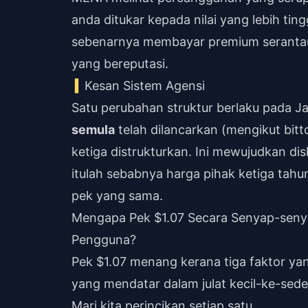
anda ditukar kepada nilai yang lebih tin
sebenarnya membayar premium serantau y
yang bereputasi.
Kesan Sistem Agensi
Satu perubahan struktur berlaku pada J
semula
telah dilancarkan (mengikut bi
ketiga distrukturkan. Ini mewujudkan dis
itulah sebabnya harga pihak ketiga tahu
pek yang sama.
Mengapa Pek $1.07 Secara Senyap-seny
Pengguna?
Pek $1.07 menang kerana tiga faktor yan
yang mendatar dalam julat kecil-ke-sede
Mari kita perincikan setiap satu.