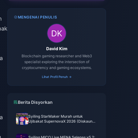
MENGENAI PENULIS
h
hak
David Kim
Blockchain gaming researcher and Web3
da
specialist exploring the intersection of
cryptocurrency and gaming ecosystems.
Lihat Profil Penuh →
Berita Disyorkan
a
Syiling StarMaker Murah untuk
Ujibakat SupernovaX 2026 (Diskaun
12-23%)
n
Syiling MICO Live MENA Selepas v5.2: