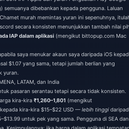
ing) semuanya dibebankan kepada pengguna. Laluan
n Chamet murah
memintas yuran ini sepenuhnya, itula
iscord secara konsisten menunjukkan tambah nilai pi
da IAP dalam aplikasi
(mengikut bittopup.com Mac
 apabila saya menukar akaun saya daripada iOS kepa
sal $1.07 yang sama, tetapi jumlah berlian yang
k yuran.
 MENA, LATAM, dan India
uk pasaran serantau tetapi secara tidak konsisten.
arga kira-kira
₹1,260–1,801
(mengikut
r kepada kira-kira $15–$22 USD —
lebih tinggi
daripad
5–$13.99 untuk pek yang sama. Pengguna di SEA dan
 Kesimpulannya: jika harga dalam aplikasi tempata