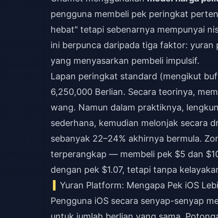
pengguna membeli pek peringkat perten
hebat" tetapi sebenarnya mempunyai nisb
ini berpunca daripada tiga faktor: yuran
yang menyasarkan pembeli impulsif.
Lapan peringkat standard (mengikut bu
6,250,000 Berlian. Secara teorinya, mem
wang. Namun dalam praktiknya, lengkun
sederhana, kemudian melonjak secara dr
sebanyak 22–24% akhirnya bermula. Zo
terperangkap — membeli pek $5 dan $10
dengan pek $1.07, tetapi tanpa kelayaka
Yuran Platform: Mengapa Pek iOS Leb
Pengguna iOS secara senyap-senyap m
untuk jumlah berlian yang sama. Potong