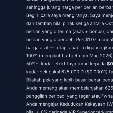
sehingga jurang harga per berlian berb
Begini cara saya mengiranya. Saya menje
dan tambah nilai pihak ketiga antara O
berlian yang diterima (asas + bonus), 
berlian yang diperoleh. Pek $1.07 menca
harga asal — tetapi apabila digabungka
100% (mengikut buffget.com Mac 2026) 
50%+, kadar efektifnya turun kepada
$0
kadar pek pukal 625,000 D ($0.00011) t
Bilakah pek yang lebih besar benar-benar
Anda memang akan membelanjakan 625,
panggilan peribadi yang tegar atau "whal
Anda mengejar Kedudukan Kekayaan (We
nilai +10% daripada VIP Superior terkump