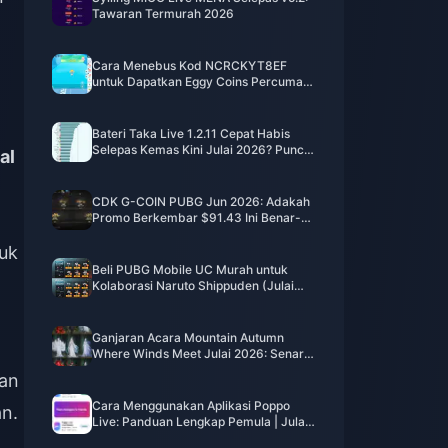
Tawaran Termurah 2026
Cara Menebus Kod NCRCKYT8EF
untuk Dapatkan Eggy Coins Percuma
(Ogos 2026)
Bateri Taka Live 1.2.11 Cepat Habis
Selepas Kemas Kini Julai 2026? Punca
al
dan Cara Mengatasinya
CDK G-COIN PUBG Jun 2026: Adakah
Promo Berkembar $91.43 Ini Benar-
benar Berbaloi?
tuk
Beli PUBG Mobile UC Murah untuk
Kolaborasi Naruto Shippuden (Julai
2026): Kos, Pek Terbaik & Tambah
Nilai Selamat
Ganjaran Acara Mountain Autumn
Where Winds Meet Julai 2026: Senarai
Penuh, Mata Wang & Keutamaan
ian
Cara Menggunakan Aplikasi Poppo
an.
Live: Panduan Lengkap Pemula | Julai
2026