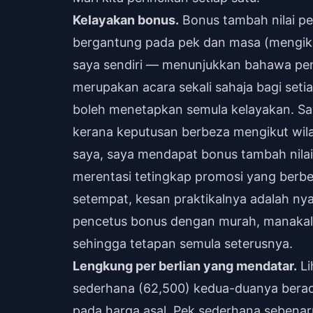
Kelayakan bonus.
Bonus tambah nilai pe
bergantung pada pek dan masa (mengiku
saya sendiri — menunjukkan bahawa penc
merupakan acara sekali sahaja bagi seti
boleh menetapkan semula kelayakan. Say
kerana keputusan berbeza mengikut wila
saya, saya mendapat bonus tambah nilai
merentasi tetingkap promosi yang berbez
setempat, kesan praktikalnya adalah ny
pencetus bonus dengan murah, manakal
sehingga tetapan semula seterusnya.
Lengkung per berlian yang mendatar.
Li
sederhana (62,500) kedua-duanya berad
pada harga asal. Pek sederhana sebena