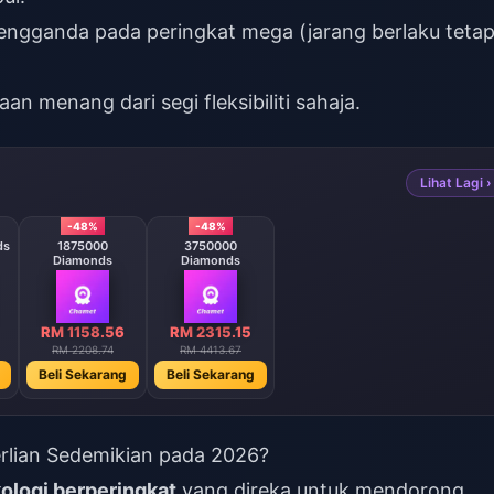
engganda pada peringkat mega (jarang berlaku tetap
an menang dari segi fleksibiliti sahaja.
Lihat Lagi ›
-48%
-48%
ds
1875000
3750000
Diamonds
Diamonds
RM 1158.56
RM 2315.15
RM 2208.74
RM 4413.67
Beli Sekarang
Beli Sekarang
lian Sedemikian pada 2026?
ologi berperingkat
yang direka untuk mendorong