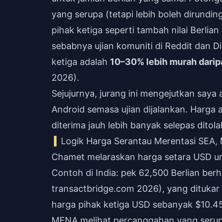
yang serupa (tetapi lebih boleh dirund
pihak ketiga seperti
tambah nilai Berlia
sebabnya ujian komuniti di Reddit dan D
ketiga adalah
10–30% lebih murah daripa
2026).
Sejujurnya, jurang ini mengejutkan saya
Android semasa ujian dijalankan. Harga a
diterima jauh lebih banyak selepas ditola
Logik Harga Serantau Merentasi SEA,
Chamet melaraskan harga setara USD unt
Contoh di India: pek 62,500 Berlian berh
transactbridge.com 2026), yang dituka
harga pihak ketiga USD sebanyak $10.4
MENA melihat percanggahan yang serupa.