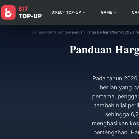
DIRECT TOP-UP
GAME
CA
Laman Utama
/
Berita
/
Panduan Harga
Pada tahun 2026,
berlian yang p
pertama, penggan
tambah nilai per
sehingga 6,2
menghasilkan kos 
pertengahan. Han