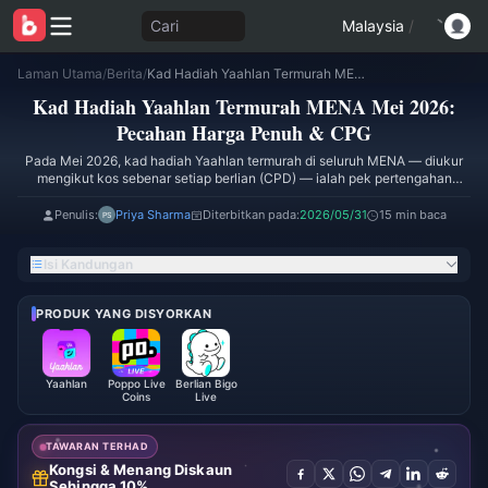
Cari
Malaysia
/
Laman Utama
/
Berita
/
Kad Hadiah Yaahlan Termurah MENA Mei 2026: Pecahan Harga Penuh & CPG
Kad Hadiah Yaahlan Termurah MENA Mei 2026:
Pecahan Harga Penuh & CPG
Pada Mei 2026, kad hadiah Yaahlan termurah di seluruh MENA — diukur
mengikut kos sebenar setiap berlian (CPD) — ialah pek pertengahan
**1,500 berlian pada harga 18.80 SAR**, yang berjumlah **0.0125 SAR
setiap berlian**, kira-kira **9% lebih murah** daripada pek permulaan 300
Penulis:
Priya Sharma
Diterbitkan pada:
2026/05/31
15 min baca
berlian dan hanya 3.2% lebih mahal bagi setiap berlian berbanding pek
'whale' 21,000 berlian yang berharga **13.5× ganda wang tunai**.
Isi Kandungan
Berdasarkan harga MENA BitTopup bagi Mei 2026, kad hadiah secara
konsisten menawarkan harga **15–30%** lebih rendah daripada
pembelian dalam apl Apple/Google secara terus dengan memintas yuran
PRODUK YANG DISYORKAN
platform sebanyak 30%.
Yaahlan
Poppo Live
Berlian Bigo
Coins
Live
TAWARAN TERHAD
Kongsi & Menang Diskaun
Sehingga 10%