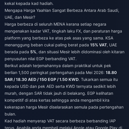
kekal kepada kad hadiah.
Mengapa Harga Yaahlan Sangat Berbeza Antara Arab Saudi,
UAE, dan Mesir?
Harga berbeza di seluruh MENA kerana setiap negara
mengenakan kadar VAT, tingkah laku FX, dan peraturan harga
platform yang berbeza ke atas pek asas yang sama. KSA
menanggung beban cukai paling berat pada
15% VAT
, UAE
berada pada
5%
, dan situasi Mesir lebih didominasi oleh kitaran
penyusutan nilai EGP berbanding VAT.
Berikut adalah terjemahannya dalam praktikal untuk pek
berlian 1,500 peringkat pertengahan pada Mei 2026:
18.80
SAR / 18.30 AED / 150 EGP / 1.50 KWD
. Tukarkan semua itu
kepada USD dan pek AED serta KWD ternyata sedikit lebih
murah, dengan SAR tidak jauh di belakang. EGP kelihatan
kompetitif di atas kertas sehingga anda mengambil kira
kekerapan harga Mesir diselaraskan semula pada pertengahan
bulan.
Kad hadiah menyerap VAT secara berbeza berbanding IAP
terus. Apabila anda membeli melalui Apple atau Google Play di