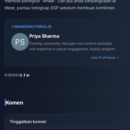
membeli peringkat "whale". Dan jika anda berpangkalan di
Mesir, pantau tetingkap EGP sebelum membuat komitmen.
MENGENAI PENULIS
Priya Sharma
Gaming community manager and content strategist
with expertise in player engagement, loyalty programs,
and promotional campaigns.
Lihat Profil Penuh →
KONGSI
Komen
Tinggalkan komen