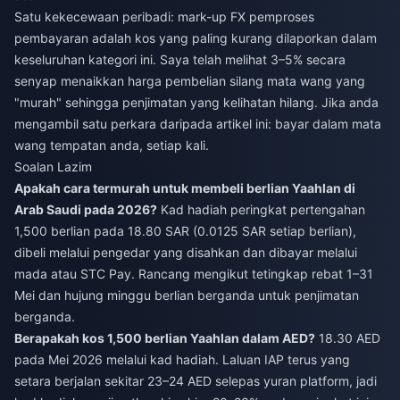
Satu kekecewaan peribadi: mark-up FX pemproses
pembayaran adalah kos yang paling kurang dilaporkan dalam
keseluruhan kategori ini. Saya telah melihat 3–5% secara
senyap menaikkan harga pembelian silang mata wang yang
"murah" sehingga penjimatan yang kelihatan hilang. Jika anda
mengambil satu perkara daripada artikel ini: bayar dalam mata
wang tempatan anda, setiap kali.
Soalan Lazim
Apakah cara termurah untuk membeli berlian Yaahlan di
Arab Saudi pada 2026?
Kad hadiah peringkat pertengahan
1,500 berlian pada 18.80 SAR (0.0125 SAR setiap berlian),
dibeli melalui pengedar yang disahkan dan dibayar melalui
mada atau STC Pay. Rancang mengikut tetingkap rebat 1–31
Mei dan hujung minggu berlian berganda untuk penjimatan
berganda.
Berapakah kos 1,500 berlian Yaahlan dalam AED?
18.30 AED
pada Mei 2026 melalui kad hadiah. Laluan IAP terus yang
setara berjalan sekitar 23–24 AED selepas yuran platform, jadi