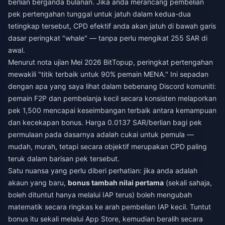
berlian berganda bulanan. Jika anda merancang pembelian
pek pertengahan tunggal untuk jatuh dalam kedua-dua
tetingkap tersebut, CPD efektif anda akan jatuh di bawah garis
dasar peringkat "whale" — tanpa perlu mengikat 255 SAR di
awal.
Menurut nota ujian Mei 2026 BitTopup, peringkat pertengahan
mewakili "titik terbaik untuk 90% pemain MENA." Ini sepadan
dengan apa yang saya lihat dalam bebenang Discord komuniti:
pemain F2P dan pembelanja kecil secara konsisten melaporkan
pek 1,500 mencapai keseimbangan terbaik antara kemampuan
dan kecekapan bonus. Harga 0.0137 SAR/berlian bagi pek
permulaan pada dasarnya adalah cukai untuk pemula —
mudah, murah, tetapi secara objektif merupakan CPD paling
teruk dalam barisan pek tersebut.
Satu nuansa yang perlu diberi perhatian: jika anda adalah
akaun yang baru,
bonus tambah nilai pertama
(sekali sahaja,
boleh dituntut hanya melalui IAP terus) boleh mengubah
matematik secara ringkas ke arah pembelian IAP kecil. Tuntut
bonus itu sekali melalui App Store, kemudian beralih secara