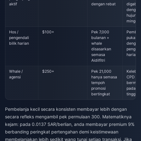
aktif
dengan rebat
digabu
dengan
hujung
minggu
Hos /
$100+
Pek 7,000
Pembel
pengendali
bulanan +
pukal w
bilik harian
whale
dengan
disasarkan
penggu
semasa
harian
Aidilfitri
Whale /
$250+
Pek 21,000
Kelebih
agensi
hanya semasa
CPD 3.
tempoh
bermak
promosi
pada v
bertingkat
tinggi
Pembelanja kecil secara konsisten membayar lebih dengan
secara refleks mengambil pek permulaan 300. Matematiknya
kejam: pada 0.0137 SAR/berlian, anda membayar premium 9%
berbanding peringkat pertengahan demi keistimewaan
membelanjakan lebih sedikit wang tunai setiap transaksi. Jika