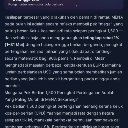
Kongsi untuk membuka roda bertuah.
Kesilapan terbesar yang dilakukan oleh pemain di rantau MENA
pada bulan ini adalah secara refleks membeli pek "mega" yang
paling besar. Keluk kos menjadi rata selepas peringkat 1,500 —
dan sebaik sahaja anda menggabungkan
tetingkap rebat 1%
(1–31 Mei)
dengan hujung minggu berlian berganda, peringkat
pertengahan menjadi pilihan yang tidak dapat ditandingi
secara matematik bagi 90% pemain. Pembeli di Mesir
menghadapi masalah berbeza: ketidaktentuan EGP bermakna
jumlah perbelanjaan USD yang sama boleh memberikan jumlah
berlian yang jauh lebih sedikit bergantung pada minggu anda
membeli.
Mengapa Pek Berlian 1,500 Peringkat Pertengahan Adalah
Yang Paling Murah di MENA Sekarang?
Pek berlian 1,500 peringkat pertengahan menang kerana keluk
kos-per-berlian (CPD) Yaahlan menjadi rata dengan ketara
selepas titik ini, manakala peringkat permulaan membawa caj
tambahan sebanyak 9%. Berdasarkan penjejakan harga saya