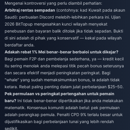
Mengenai kontroversi yang perlu diambil perhatian:
Arbitraj rentas sempadan
(contohnya: kad Kuwait pada akaun
Saudi): perbualan Discord melebih-lebihkan perkara ini. Ujian
2026 BitTopup mengesahkan kunci wilayah menyekat
penebusan dan bayaran balik ditolak jika tidak sepadan. Bukti
di sini adalah di pihak yang konservatif — kekal pada wilayah
berdaftar anda.
Adakah rebat 1% Mei benar-benar berbaloi untuk dikejar?
Bagi pemain F2P dan pembelanja sederhana, ya — kredit kecil
itu sering menolak anda melepasi titik pecah bonus seterusnya
dan secara efektif menjadi peningkatan peringkat. Bagi
"whale" yang sudah memaksimumkan bonus, ia adalah tidak
ketara. Rebat paling penting dalam julat perbelanjaan $25–50.
Pek permulaan vs peringkat pertengahan untuk pemain
baru?
Ini tidak benar-benar dipertikaikan jika anda melakukan
matematik. Konsensus komuniti adalah betul: pek permulaan
adalah perangkap pemula. Penalti CPD 9% terlalu besar untuk
dijustifikasikan bagi perbelanjaan tunai yang lebih rendah
sedikit.