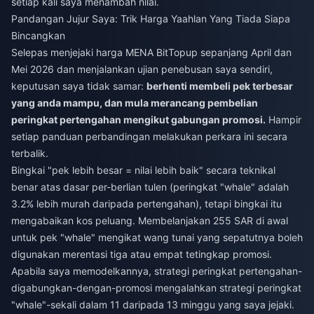
setiap kali saya menambah nilai.
Pandangan Jujur Saya: Trik Harga Yaahlan Yang Tiada Siapa
Bincangkan
Selepas menjejaki harga MENA BitTopup sepanjang April dan
Mei 2026 dan menjalankan ujian penebusan saya sendiri,
keputusan saya tidak samar:
berhenti membeli pek terbesar
yang anda mampu, dan mula merancang pembelian
peringkat pertengahan mengikut gabungan promosi.
Hampir
setiap panduan perbandingan melakukan perkara ini secara
terbalik.
Bingkai "pek lebih besar = nilai lebih baik" secara teknikal
benar atas dasar per-berlian tulen (peringkat "whale" adalah
3.2% lebih murah daripada pertengahan), tetapi bingkai itu
mengabaikan kos peluang. Membelanjakan 255 SAR di awal
untuk pek "whale" mengikat wang tunai yang sepatutnya boleh
digunakan merentasi tiga atau empat tetingkap promosi.
Apabila saya memodelkannya, strategi peringkat pertengahan-
digabungkan-dengan-promosi mengalahkan strategi peringkat
"whale"-sekali dalam 11 daripada 13 minggu yang saya jejaki.