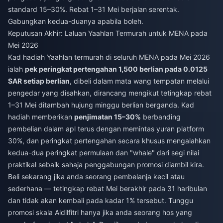
standard 15–30%. Rebat 1–31 Mei berjalan serentak.
Gabungkan kedua-duanya apabila boleh.
Keputusan Akhir: Laluan Yaahlan Termurah untuk MENA pada
Mei 2026
Kad hadiah Yaahlan termurah di seluruh MENA pada Mei 2026
ialah
pek peringkat pertengahan 1,500 berlian pada 0.0125
SAR setiap berlian
, dibeli dalam mata wang tempatan melalui
pengedar yang disahkan, dirancang mengikut tetingkap rebat
1–31 Mei ditambah hujung minggu berlian berganda. Kad
hadiah memberikan
penjimatan 15–30%
berbanding
pembelian dalam apl terus dengan memintas yuran platform
30%, dan peringkat pertengahan secara khusus mengalahkan
kedua-dua peringkat permulaan dan "whale" dari segi nilai
praktikal sebaik sahaja penggabungan promosi diambil kira.
Beli sekarang jika anda seorang pembelanja kecil atau
sederhana — tetingkap rebat Mei berakhir pada 31 haribulan
dan tidak akan kembali pada kadar 1% tersebut. Tunggu
promosi skala Aidilfitri hanya jika anda seorang hos yang