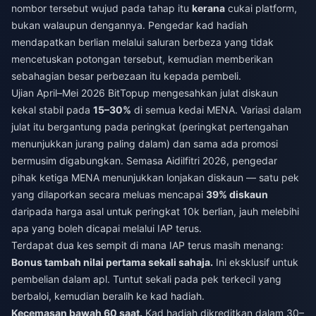
nombor tersebut wujud pada tahap itu
kerana
cukai platform,
bukan walaupun dengannya. Pengedar kad hadiah
mendapatkan berlian melalui saluran berbeza yang tidak
mencetuskan potongan tersebut, kemudian memberikan
sebahagian besar perbezaan itu kepada pembeli.
Ujian April–Mei 2026 BitTopup mengesahkan julat diskaun
kekal stabil pada
15–30%
di semua kedai MENA. Variasi dalam
julat itu bergantung pada peringkat (peringkat pertengahan
menunjukkan jurang paling dalam) dan sama ada promosi
bermusim digabungkan. Semasa Aidilfitri 2026, pengedar
pihak ketiga MENA menunjukkan lonjakan diskaun — satu pek
yang dilaporkan secara meluas mencapai
39% diskaun
daripada harga asal untuk peringkat 10k berlian, jauh melebihi
apa yang boleh dicapai melalui IAP terus.
Terdapat dua kes sempit di mana IAP terus masih menang:
Bonus tambah nilai pertama sekali sahaja.
Ini eksklusif untuk
pembelian dalam apl. Tuntut sekali pada pek terkecil yang
berbaloi, kemudian beralih ke kad hadiah.
Kecemasan bawah 60 saat.
Kad hadiah dikreditkan dalam 30–