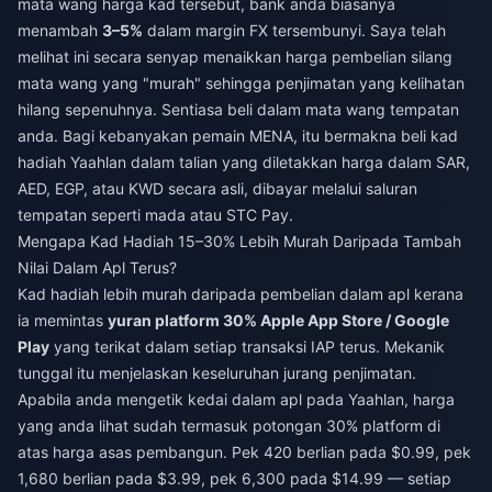
mata wang harga kad tersebut, bank anda biasanya
menambah
3–5%
dalam margin FX tersembunyi. Saya telah
melihat ini secara senyap menaikkan harga pembelian silang
mata wang yang "murah" sehingga penjimatan yang kelihatan
hilang sepenuhnya. Sentiasa beli dalam mata wang tempatan
anda. Bagi kebanyakan pemain MENA, itu bermakna
beli kad
hadiah Yaahlan dalam talian
yang diletakkan harga dalam SAR,
AED, EGP, atau KWD secara asli, dibayar melalui saluran
tempatan seperti mada atau STC Pay.
Mengapa Kad Hadiah 15–30% Lebih Murah Daripada Tambah
Nilai Dalam Apl Terus?
Kad hadiah lebih murah daripada pembelian dalam apl kerana
ia memintas
yuran platform 30% Apple App Store / Google
Play
yang terikat dalam setiap transaksi IAP terus. Mekanik
tunggal itu menjelaskan keseluruhan jurang penjimatan.
Apabila anda mengetik kedai dalam apl pada Yaahlan, harga
yang anda lihat sudah termasuk potongan 30% platform di
atas harga asas pembangun. Pek 420 berlian pada $0.99, pek
1,680 berlian pada $3.99, pek 6,300 pada $14.99 — setiap