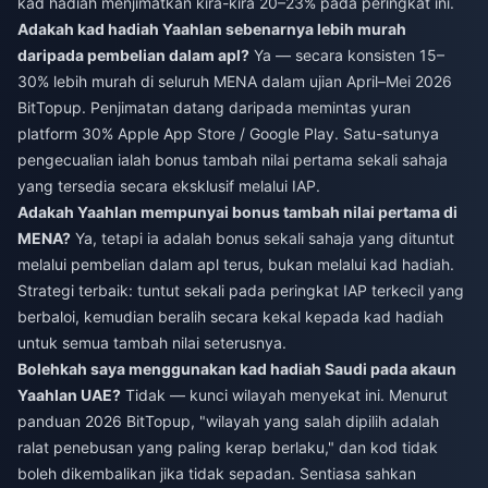
kad hadiah menjimatkan kira-kira 20–23% pada peringkat ini.
Adakah kad hadiah Yaahlan sebenarnya lebih murah
daripada pembelian dalam apl?
Ya — secara konsisten 15–
30% lebih murah di seluruh MENA dalam ujian April–Mei 2026
BitTopup. Penjimatan datang daripada memintas yuran
platform 30% Apple App Store / Google Play. Satu-satunya
pengecualian ialah bonus tambah nilai pertama sekali sahaja
yang tersedia secara eksklusif melalui IAP.
Adakah Yaahlan mempunyai bonus tambah nilai pertama di
MENA?
Ya, tetapi ia adalah bonus sekali sahaja yang dituntut
melalui pembelian dalam apl terus, bukan melalui kad hadiah.
Strategi terbaik: tuntut sekali pada peringkat IAP terkecil yang
berbaloi, kemudian beralih secara kekal kepada kad hadiah
untuk semua tambah nilai seterusnya.
Bolehkah saya menggunakan kad hadiah Saudi pada akaun
Yaahlan UAE?
Tidak — kunci wilayah menyekat ini. Menurut
panduan 2026 BitTopup, "wilayah yang salah dipilih adalah
ralat penebusan yang paling kerap berlaku," dan kod tidak
boleh dikembalikan jika tidak sepadan. Sentiasa sahkan