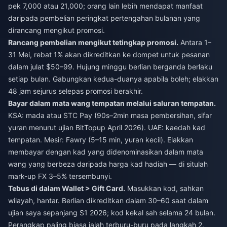
pek 7,000 atau 21,000; orang lain lebih mendapat manfaat
daripada pembelian peringkat pertengahan bulanan yang
dirancang mengikut promosi.
Rancang pembelian mengikut tetingkap promosi.
Antara 1–
31 Mei, rebat 1% akan dikreditkan ke dompet untuk pesanan
dalam julat $50–99. Hujung minggu berlian berganda berlaku
setiap bulan. Gabungkan kedua-duanya apabila boleh; elakkan
48 jam sejurus selepas promosi berakhir.
Bayar dalam mata wang tempatan melalui saluran tempatan.
KSA: mada atau STC Pay (90s–2min masa pembersihan, sifar
yuran menurut ujian BitTopup April 2026). UAE: kaedah kad
tempatan. Mesir: Fawry (5–15 min, yuran kecil). Elakkan
membayar dengan kad yang didenominasikan dalam mata
wang yang berbeza daripada harga kad hadiah — di situlah
mark-up FX 3–5% tersembunyi.
Tebus di dalam Wallet > Gift Card.
Masukkan kod, sahkan
wilayah, hantar. Berlian dikreditkan dalam 30–60 saat dalam
ujian saya sepanjang S1 2026; kod kekal sah selama 24 bulan.
Perangkap paling biasa ialah terburu-buru pada langkah 2.