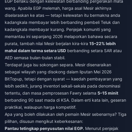
EGP berlaku dengan kelewatan berbanding pergerakan mata
wang. Apabila EGP melemah, harga asal Mesir akhirnya
diselaraskan ke atas — tetapi kelewatan itu bermakna anda
kadangkala membayar lebih berbanding pembeli Teluk dan
kadangkala membayar kurang. Penjejak komuniti yang
memantau ini sepanjang 2026 melaporkan bahawa secara
purata, tambah nilai Mesir berjalan kira-kira
15–22% lebih
mahal dalam terma setara USD
berbanding setara SAR atau
AED semasa bulan-bulan stabil.
Terdapat juga isu sokongan separa. Mesir disenaraikan
sebagai wilayah yang disokong dalam liputan Mei 2026
BitTopup, tetapi dengan syarat — kaedah pembayaran yang
lebih sedikit, jurang inventori sekali-sekala pada denominasi
tertentu, dan masa pemprosesan Fawry selama
5–15 minit
berbanding 90 saat mada di KSA. Dalam erti kata lain, geseran
praktikal, walaupun harga kompetitif.
Apa yang boleh dilakukan oleh pemain Mesir sebenarnya? Tiga
pilihan, disusun mengikut keberkesanan:
Pantau tetingkap penyusutan nilai EGP.
Menurut penjejak