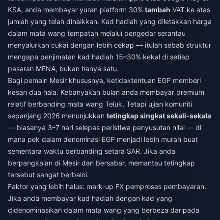
KSA, anda membayar yuran platform 30%
tambah
VAT ke atas
jumlah yang telah dinaikkan. Kad hadiah yang diletakkan harga
dalam mata wang tempatan melalui pengedar serantau
menyalurkan cukai dengan lebih cekap — itulah sebab struktur
mengapa penjimatan kad hadiah 15–30% kekal di setiap
pasaran MENA, bukan hanya satu.
Bagi pemain Mesir khususnya, ketidaktentuan EGP memberi
kesan dua hala. Kebanyakan bulan anda membayar premium
relatif berbanding mata wang Teluk. Tetapi ujian komuniti
sepanjang 2026 menunjukkan
tetingkap singkat sekali-sekala
— biasanya 3–7 hari selepas peristiwa penyusutan nilai — di
mana pek dalam denominasi EGP menjadi lebih murah buat
sementara waktu berbanding setara SAR. Jika anda
berpangkalan di Mesir dan bersabar, memantau tetingkap
tersebut sangat berbaloi.
Faktor yang lebih halus: mark-up FX pemproses pembayaran.
Jika anda membayar kad hadiah dengan kad yang
didenominasikan dalam mata wang yang berbeza daripada