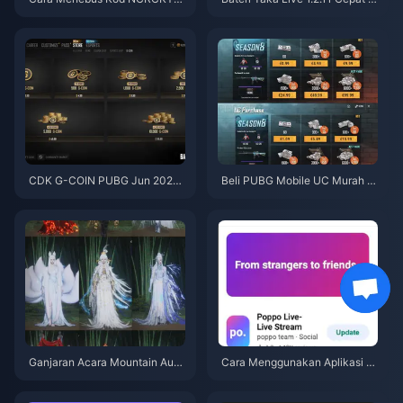
8EF untuk Dapatkan Eggy Coin
abis Selepas Kemas Kini Julai
s Percuma (Ogos 2026)
2026? Punca dan Cara Mengat
asinya
CDK G-COIN PUBG Jun 2026:
Beli PUBG Mobile UC Murah u
Adakah Promo Berkembar $91.
ntuk Kolaborasi Naruto Shippu
43 Ini Benar-benar Berbaloi?
den (Julai 2026): Kos, Pek Terb
aik & Tambah Nilai Selamat
Ganjaran Acara Mountain Autu
Cara Menggunakan Aplikasi P
mn Where Winds Meet Julai 20
oppo Live: Panduan Lengkap P
26: Senarai Penuh, Mata Wang
emula | Julai 2026