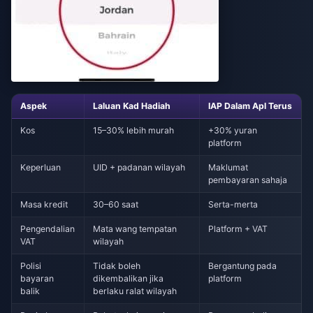
Aspek
Laluan Kad Hadiah
IAP Dalam Apl Terus
Kos
15–30% lebih murah
+30% yuran
platform
Keperluan
UID + padanan wilayah
Maklumat
pembayaran sahaja
Masa kredit
30–60 saat
Serta-merta
Pengendalian
Mata wang tempatan
Platform + VAT
VAT
wilayah
Polisi
Tidak boleh
Bergantung pada
bayaran
dikembalikan jika
platform
balik
berlaku ralat wilayah