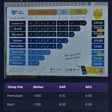
Tahap Pek
Berlian
SAR
AED
Permulaan
~300
4.10
4.00
Kecil
~720
9.50
9.20