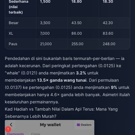
Sederhana
1,500
18.80
18.30
(nilai
terbaik)
Besar
3,500
43.50
42.30
XL
7,000
86.00
83.60
Paus
21,000
255.00
248.00
Pendedahan di sini bukanlah baris termurah-per-berlian — ia
adalah kecerunan. Dari peringkat pertengahan (0.0125) ke
"whale" (0.0121) anda menjimatkan
3.2%
untuk
membelanjakan
13.5× ganda wang tunai
. Dari permulaan
(0.0137) ke pertengahan (0.0125) anda menjimatkan
9%
untuk
membelanjakan hanya 4.6× ganda lebih banyak. Asimetri itulah
keseluruhan permainannya.
Kad Hadiah vs Tambah Nilai Dalam Apl Terus: Mana Yang
Sebenarnya Lebih Murah?