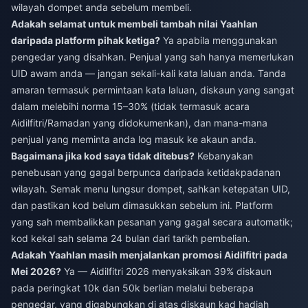
wilayah dompet anda sebelum membeli.
Adakah selamat untuk membeli tambah nilai Yaahlan
daripada platform pihak ketiga?
Ya apabila menggunakan
pengedar yang disahkan. Penjual yang sah hanya memerlukan
UID awam anda — jangan sekali-kali kata laluan anda. Tanda
amaran termasuk permintaan kata laluan, diskaun yang sangat
dalam melebihi norma 15–30% (tidak termasuk acara
Aidilfitri/Ramadan yang didokumenkan), dan mana-mana
penjual yang meminta anda log masuk ke akaun anda.
Bagaimana jika kod saya tidak ditebus?
Kebanyakan
penebusan yang gagal berpunca daripada ketidakpadanan
wilayah. Semak menu lungsur dompet, sahkan ketepatan UID,
dan pastikan kod belum dimasukkan sebelum ini. Platform
yang sah membalikkan pesanan yang gagal secara automatik;
kod kekal sah selama 24 bulan dari tarikh pembelian.
Adakah Yaahlan masih menjalankan promosi Aidilfitri pada
Mei 2026?
Ya — Aidilfitri 2026 menyaksikan 39% diskaun
pada peringkat 10k dan 50k berlian melalui beberapa
pengedar, yang digabungkan di atas diskaun kad hadiah