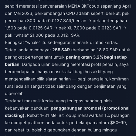
sendiri merentasi penyenaraian MENA BitTopup sepanjang April
dan Mei 2026, perkembangan CPD adalah seperti berikut: pek
permulaan 300 pada 0.0137 SAR/berlian → pek pertengahan
1,500 pada 0.0125 SAR → pek XL 7,000 pada 0.0123 SAR →
pek "whale" 21,000 pada 0.0121 SAR.
Peringkat "whale" itu kedengaran menarik di atas kertas.
Tetapi anda membayar
255 SAR
(berbanding 18.80 SAR untuk
peringkat pertengahan) untuk
peningkatan 3.2% bagi setiap
berlian
. Daripada ujian berulang merentasi profil pemain, saya
berpendapat ini hanya masuk akal bagi hos aktif yang
mengendalikan bilik siaran harian — bagi orang lain, komitmen
tunai adalah sangat tidak seimbang dengan penjimatan yang
diperoleh.
Terdapat mekanik kedua yang terlepas pandang oleh
kebanyakan panduan:
penggabungan promosi (promotional
stacking)
. Rebat 1–31 Mei BitTopup menawarkan 1% pulangan
ke dompet platform anda untuk perbelanjaan antara $50–99,
dan rebat itu boleh digabungkan dengan hujung minggu