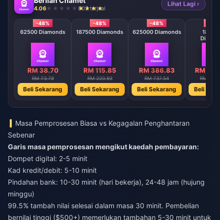
Berlian Chamet
Lihat Lagi ›
4.06
803 terjual
-48%
-48%
-48%
-48
62500 Diamonds
187500 Diamonds
625000 Diamonds
18750
Diamo
RM 38.70
RM 115.85
RM 386.83
RM 115
RM 73.78
RM 220.93
RM 737.54
RM 2208
Beli Sekarang
Beli Sekarang
Beli Sekarang
Beli Sek
Masa Pemprosesan Biasa vs Kegagalan Penghantaran
Sebenar
Garis masa pemprosesan mengikut kaedah pembayaran:
Dompet digital: 2-5 minit
Kad kredit/debit: 5-10 minit
Pindahan bank: 10-30 minit (hari bekerja), 24-48 jam (hujung
minggu)
99.5% tambah nilai selesai dalam masa 30 minit. Pembelian
bernilai tinggi ($500+) memerlukan tambahan 5-30 minit untuk