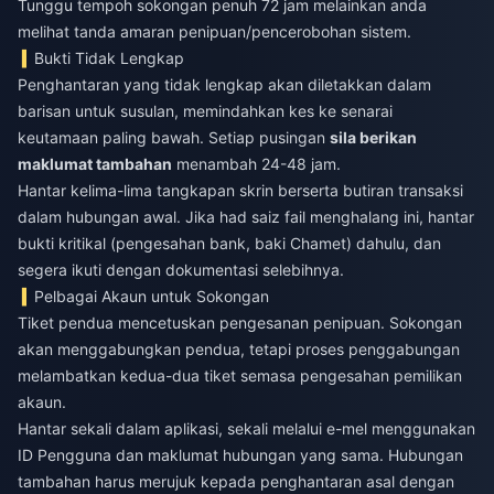
Tunggu tempoh sokongan penuh 72 jam melainkan anda
melihat tanda amaran penipuan/pencerobohan sistem.
Bukti Tidak Lengkap
Penghantaran yang tidak lengkap akan diletakkan dalam
barisan untuk susulan, memindahkan kes ke senarai
keutamaan paling bawah. Setiap pusingan
sila berikan
maklumat tambahan
menambah 24-48 jam.
Hantar kelima-lima tangkapan skrin berserta butiran transaksi
dalam hubungan awal. Jika had saiz fail menghalang ini, hantar
bukti kritikal (pengesahan bank, baki Chamet) dahulu, dan
segera ikuti dengan dokumentasi selebihnya.
Pelbagai Akaun untuk Sokongan
Tiket pendua mencetuskan pengesanan penipuan. Sokongan
akan menggabungkan pendua, tetapi proses penggabungan
melambatkan kedua-dua tiket semasa pengesahan pemilikan
akaun.
Hantar sekali dalam aplikasi, sekali melalui e-mel menggunakan
ID Pengguna dan maklumat hubungan yang sama. Hubungan
tambahan harus merujuk kepada penghantaran asal dengan