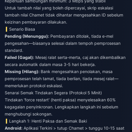
Keperluan sambungan minimum: 3 Mbps yang stabil
Untuk tambah nilai yang boleh dipercayai,
skrip eskalasi
tambah nilai Chamet tidak dihantar
mengesahkan ID sebelum
keizinan pembayaran dilakukan.
Senario Biasa
Pending (Menunggu):
Pembayaran ditolak, tiada e-mel
pengesahan—biasanya selesai dalam tempoh pemprosesan
standard.
Failed (Gagal):
Mesej ralat serta-merta, caj akan dikembalikan
secara automatik dalam masa 3-5 hari bekerja.
Missing (Hilang):
Bank mengesahkan penolakan, masa
pemprosesan telah tamat, tiada berlian, tiada mesej ralat—
memerlukan protokol eskalasi.
Senarai Semak Tindakan Segera (Protokol 5 Minit)
Tindakan 'force restart' (henti paksa) menyelesaikan 60%
kegagalan penyinkronan. Lengkapkan langkah ini sebelum
menghubungi sokongan.
Langkah 1: Henti Paksa dan Semak Baki
Android:
Aplikasi Terkini > tutup Chamet > tunggu 10-15 saat