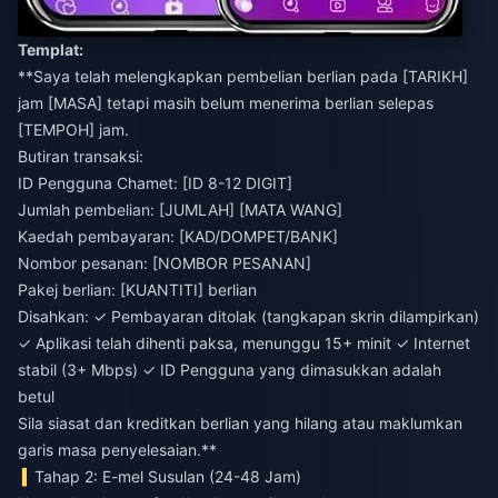
Templat:
**Saya telah melengkapkan pembelian berlian pada [TARIKH]
jam [MASA] tetapi masih belum menerima berlian selepas
[TEMPOH] jam.
Butiran transaksi:
ID Pengguna Chamet: [ID 8-12 DIGIT]
Jumlah pembelian: [JUMLAH] [MATA WANG]
Kaedah pembayaran: [KAD/DOMPET/BANK]
Nombor pesanan: [NOMBOR PESANAN]
Pakej berlian: [KUANTITI] berlian
Disahkan: ✓ Pembayaran ditolak (tangkapan skrin dilampirkan)
✓ Aplikasi telah dihenti paksa, menunggu 15+ minit ✓ Internet
stabil (3+ Mbps) ✓ ID Pengguna yang dimasukkan adalah
betul
Sila siasat dan kreditkan berlian yang hilang atau maklumkan
garis masa penyelesaian.**
Tahap 2: E-mel Susulan (24-48 Jam)