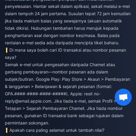
penyelesaian. Hantar sekali dalam aplikasi, sekali melalui e-mel
dalam tempoh 24 jam pertama. Susulan tepat 72 jam kemudian
jika tiada maklum balas yang sewajarnya (akuan automatik
tidak dikira). Hubungan tambahan harus merujuk kepada
penghantaran asal dengan nombor kes/masa. Balas pada
rantaian e-mel sedia ada daripada mencipta tiket baharu.
Di mana saya boleh cari ID transaksi atau nombor pesanan
saya?
Semak e-mel untuk pengesahan daripada Chamet atau
gerbang pembayaran—nombor pesanan ada dalam
subjek/butiran. Google Play: Play Store > Akaun > Pembayaran
& langganan > Belanjawan & sejarah pesanan (format:
GPA.####-####-####-#####). Apple: resit
no-
reply@email.apple.com
. Jika tiada e-mel, semak Profil >
Tetapan > Sejarah Pembayaran Chamet. Jika tiada nombor
pesanan, gunakan ID transaksi bank sebagai rujukan dalam
permintaan sokongan.
Apakah cara paling selamat untuk tambah nilai?