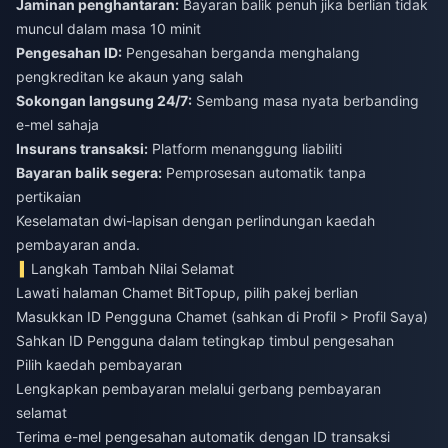
Jaminan penghantaran:
Bayaran balik penuh jika berlian tidak
muncul dalam masa 10 minit
Pengesahan ID:
Pengesahan berganda menghalang
pengkreditan ke akaun yang salah
Sokongan langsung 24/7:
Sembang masa nyata berbanding
e-mel sahaja
Insurans transaksi:
Platform menanggung liabiliti
Bayaran balik segera:
Pemprosesan automatik tanpa
pertikaian
Keselamatan dwi-lapisan dengan perlindungan kaedah
pembayaran anda.
Langkah Tambah Nilai Selamat
Lawati halaman Chamet BitTopup, pilih pakej berlian
Masukkan ID Pengguna Chamet (sahkan di Profil > Profil Saya)
Sahkan ID Pengguna dalam tetingkap timbul pengesahan
Pilih kaedah pembayaran
Lengkapkan pembayaran melalui gerbang pembayaran
selamat
Terima e-mel pengesahan automatik dengan ID transaksi