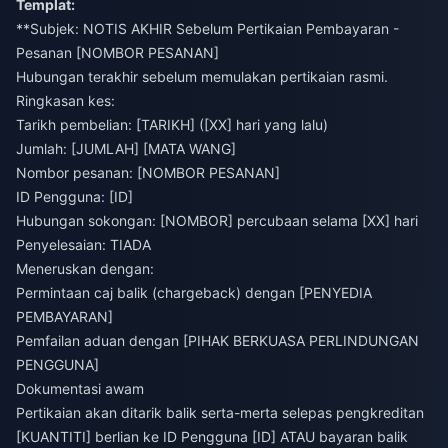
Templat:
**Subjek: NOTIS AKHIR Sebelum Pertikaian Pembayaran -
Pesanan [NOMBOR PESANAN]
Hubungan terakhir sebelum memulakan pertikaian rasmi.
Ringkasan kes:
Tarikh pembelian: [TARIKH] ([XX] hari yang lalu)
Jumlah: [JUMLAH] [MATA WANG]
Nombor pesanan: [NOMBOR PESANAN]
ID Pengguna: [ID]
Hubungan sokongan: [NOMBOR] percubaan selama [XX] hari
Penyelesaian: TIADA
Meneruskan dengan:
Permintaan caj balik (chargeback) dengan [PENYEDIA
PEMBAYARAN]
Pemfailan aduan dengan [PIHAK BERKUASA PERLINDUNGAN
PENGGUNA]
Dokumentasi awam
Pertikaian akan ditarik balik serta-merta selepas pengkreditan
[KUANTITI] berlian ke ID Pengguna [ID] ATAU bayaran balik