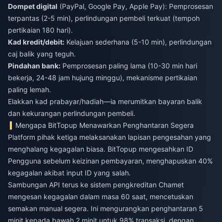
Dompet digital
(PayPal, Google Pay, Apple Pay): Pemprosesan
terpantas (2-5 min), perlindungan pembeli terkuat (tempoh
pertikaian 180 hari).
Kad kredit/debit:
Kelajuan sederhana (5-10 min), perlindungan
caj balik yang teguh.
Pindahan bank:
Pemprosesan paling lama (10-30 min hari
bekerja, 24-48 jam hujung minggu), mekanisme pertikaian
paling lemah.
Elakkan kad prabayar/hadiah—ia merumitkan bayaran balik
dan kekurangan perlindungan pembeli.
Mengapa BitTopup Menawarkan Penghantaran Segera
Platform pihak ketiga melaksanakan lapisan pengesahan yang
menghalang kegagalan biasa. BitTopup mengesahkan ID
Pengguna sebelum keizinan pembayaran, menghapuskan 40%
kegagalan akibat input ID yang salah.
Sambungan API terus ke sistem pengkreditan Chamet
mengesan kegagalan dalam masa 60 saat, mencetuskan
semakan manual segera. Ini mengurangkan penghantaran 5
minit kepada bawah 2 minit untuk 98% transaksi, dengan