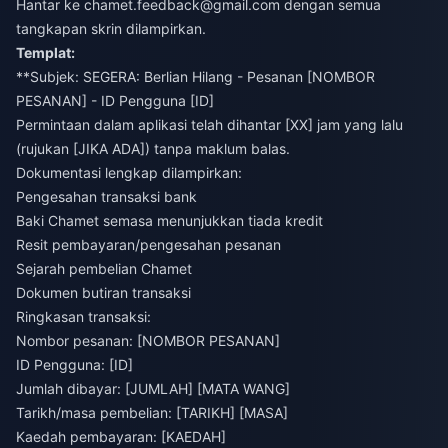
Hantar ke
chamet.feedback@gmail.com
dengan semua
tangkapan skrin dilampirkan.
Templat:
**Subjek: SEGERA: Berlian Hilang - Pesanan [NOMBOR
PESANAN] - ID Pengguna [ID]
Permintaan dalam aplikasi telah dihantar [XX] jam yang lalu
(rujukan [JIKA ADA]) tanpa maklum balas.
Dokumentasi lengkap dilampirkan:
Pengesahan transaksi bank
Baki Chamet semasa menunjukkan tiada kredit
Resit pembayaran/pengesahan pesanan
Sejarah pembelian Chamet
Dokumen butiran transaksi
Ringkasan transaksi:
Nombor pesanan: [NOMBOR PESANAN]
ID Pengguna: [ID]
Jumlah dibayar: [JUMLAH] [MATA WANG]
Tarikh/masa pembelian: [TARIKH] [MASA]
Kaedah pembayaran: [KAEDAH]