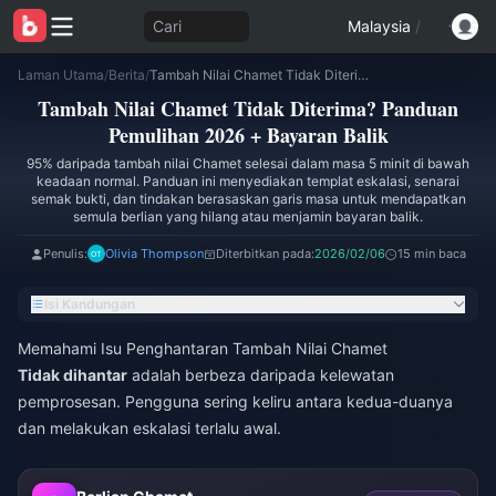
Cari
Malaysia
/
Laman Utama
/
Berita
/
Tambah Nilai Chamet Tidak Diterima? Panduan Pemulihan 2026 + Bayaran Balik
Tambah Nilai Chamet Tidak Diterima? Panduan
Pemulihan 2026 + Bayaran Balik
95% daripada tambah nilai Chamet selesai dalam masa 5 minit di bawah
keadaan normal. Panduan ini menyediakan templat eskalasi, senarai
semak bukti, dan tindakan berasaskan garis masa untuk mendapatkan
semula berlian yang hilang atau menjamin bayaran balik.
Penulis:
Olivia Thompson
Diterbitkan pada:
2026/02/06
15 min baca
Isi Kandungan
Memahami Isu Penghantaran Tambah Nilai Chamet
Tidak dihantar
adalah berbeza daripada kelewatan
pemprosesan. Pengguna sering keliru antara kedua-duanya
dan melakukan eskalasi terlalu awal.