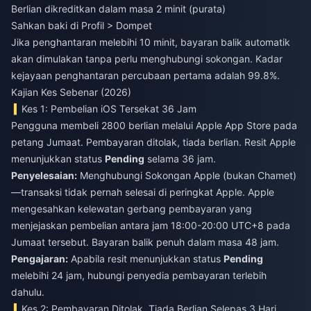
Berlian dikreditkan dalam masa 2 minit (purata)
Sahkan baki di Profil > Dompet
Jika penghantaran melebihi 10 minit, bayaran balik automatik
akan dimulakan tanpa perlu menghubungi sokongan. Kadar
kejayaan penghantaran percubaan pertama adalah 99.8%.
Kajian Kes Sebenar (2026)
Kes 1: Pembelian iOS Tersekat 36 Jam
Pengguna membeli 2800 berlian melalui Apple App Store pada
petang Jumaat. Pembayaran ditolak, tiada berlian. Resit Apple
menunjukkan status
Pending
selama 36 jam.
Penyelesaian:
Menghubungi Sokongan Apple (bukan Chamet)
—transaksi tidak pernah selesai di peringkat Apple. Apple
mengesahkan kelewatan gerbang pembayaran yang
menjejaskan pembelian antara jam 18:00-20:00 UTC+8 pada
Jumaat tersebut. Bayaran balik penuh dalam masa 48 jam.
Pengajaran:
Apabila resit menunjukkan status
Pending
melebihi 24 jam, hubungi penyedia pembayaran terlebih
dahulu.
Kes 2: Pembayaran Ditolak, Tiada Berlian Selepas 3 Hari