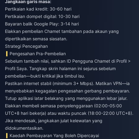
Jangkaan garis masa:
Pertikaian kad kredit: 30-60 hari
Pertikaian dompet digital: 10-30 hari
Bayaran balik Google Play: 3-14 hari
Elakkan pembelian Chamet tambahan pada akaun yang
dipertikaikan semasa siasatan.
Strategi Pencegahan
Pengesahan Pra-Pembelian
Sebelum tambah nilai, sahkan ID Pengguna Chamet di Profil >
Profil Saya. Tangkap skrin halaman ini sejurus sebelum
pembelian—bukti kritikal jika timbul isu.
Pastikan internet stabil (minimum 3+ Mbps). Matikan VPN—ia
menyebabkan kegagalan pengesahan gerbang pembayaran.
Tutup aplikasi latar belakang yang menggunakan lebar jalur.
Elakkan membeli semasa penyelenggaraan (02:00-05:00
UTC+8 hari bekerja) atau waktu puncak (18:00-22:00 UTC+8).
Jika mendesak, jangkakan julat kelewatan yang
didokumentasikan.
Kaedah Pembayaran Yang Boleh Dipercayai