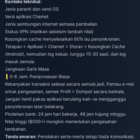
Konteks teknikal:
Jenis peranti dan versi OS
Versi aplikasi Chamet
Jenis sambungan internet semasa pembelian
Status VPN (matikan sebelum tambah nilai)
Kosongkan cache menyelesaikan 60% isu penyinkronan:
Tetapan > Aplikasi > Chamet > Storan > Kosongkan Cache
(Android), kemudian log keluar, tunggu 15-20 saat, dan log
masuk semula.
Jangkaan Garis Masa
0-6 Jam: Pemprosesan Biasa
Kebanyakan transaksi selesai secara semula jadi. Pantau e-mel
untuk pengesahan, semak Profil > Dompet secara berkala.
Jangan henti paksa aplikasi berulang kali—ia mengganggu
penyinkronan latar belakang.
Pindahan bank: 24 jam hari bekerja, 48 jam hujung minggu.
Nilai tinggi ($500+) mungkin memerlukan pengesahan
tambahan.
Tanda amaran:
Penolakan serta-merta tetapi tiada komunikasi,