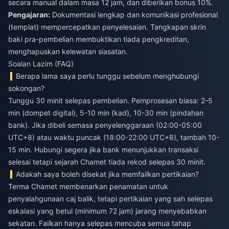
secara manual dalam masa 12 jam, dan diberikan bonus 10%.
Pengajaran:
Dokumentasi lengkap dan komunikasi profesional
(templat) mempercepatkan penyelesaian. Tangkapan skrin
baki pra-pembelian membuktikan tiada pengkreditan,
menghapuskan kelewatan siasatan.
Soalan Lazim (FAQ)
Berapa lama saya perlu tunggu sebelum menghubungi
sokongan?
Tunggu 30 minit selepas pembelian. Pemprosesan biasa: 2-5
min (dompet digital), 5-10 min (kad), 10-30 min (pindahan
bank). Jika dibeli semasa penyelenggaraan (02:00-05:00
UTC+8) atau waktu puncak (18:00-22:00 UTC+8), tambah 10-
15 min. Hubungi segera jika bank menunjukkan transaksi
selesai tetapi sejarah Chamet tiada rekod selepas 30 minit.
Adakah saya boleh disekat jika memfailkan pertikaian?
Terma Chamet membenarkan penamatan untuk
penyalahgunaan caj balik, tetapi pertikaian yang sah selepas
eskalasi yang betul (minimum 72 jam) jarang menyebabkan
sekatan. Failkan hanya selepas mencuba semua tahap