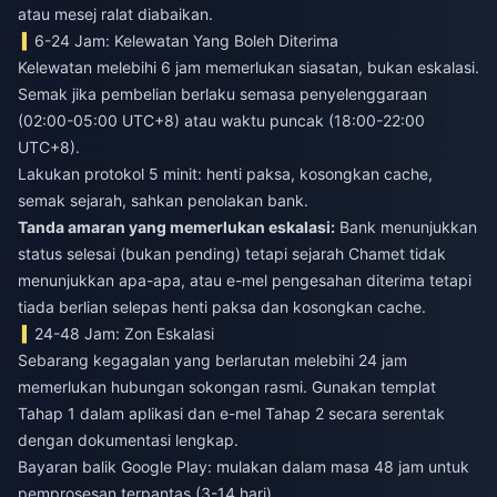
atau mesej ralat diabaikan.
6-24 Jam: Kelewatan Yang Boleh Diterima
Kelewatan melebihi 6 jam memerlukan siasatan, bukan eskalasi.
Semak jika pembelian berlaku semasa penyelenggaraan
(02:00-05:00 UTC+8) atau waktu puncak (18:00-22:00
UTC+8).
Lakukan protokol 5 minit: henti paksa, kosongkan cache,
semak sejarah, sahkan penolakan bank.
Tanda amaran yang memerlukan eskalasi:
Bank menunjukkan
status selesai (bukan pending) tetapi sejarah Chamet tidak
menunjukkan apa-apa, atau e-mel pengesahan diterima tetapi
tiada berlian selepas henti paksa dan kosongkan cache.
24-48 Jam: Zon Eskalasi
Sebarang kegagalan yang berlarutan melebihi 24 jam
memerlukan hubungan sokongan rasmi. Gunakan templat
Tahap 1 dalam aplikasi dan e-mel Tahap 2 secara serentak
dengan dokumentasi lengkap.
Bayaran balik Google Play: mulakan dalam masa 48 jam untuk
pemprosesan terpantas (3-14 hari).