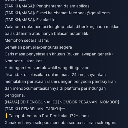
[TARIKH/MASA]: Penghantaran dalam aplikasi
[TARIKH/MASA]: E-mel ke
chamet.feedback@gmail.com
[TARIKH/MASA]: Eskalasi ini
Walaupun dokumentasi lengkap telah diberikan, tiada maklum
balas diterima atau hanya balasan automatik.
Memohon secara rasmi:
Semakan penyelia/pengurus segera
Garis masa penyelesaian khusus (bukan jawapan generik)
Nombor rujukan kes
Hubungan terus untuk wakil yang ditugaskan
Jika tidak diselesaikan dalam masa 24 jam, saya akan
memulakan pertikaian rasmi dengan penyedia pembayaran
dan mendokumentasikannya di platform perlindungan
pengguna.
[NAMA] [ID PENGGUNA: ID] [NOMBOR PESANAN: NOMBOR]
[TARIKH PEMBELIAN: TARIKH]**
Tahap 4: Amaran Pra-Pertikaian (72+ Jam)
Gunakan hanya selepas mencuba semua saluran sokongan.