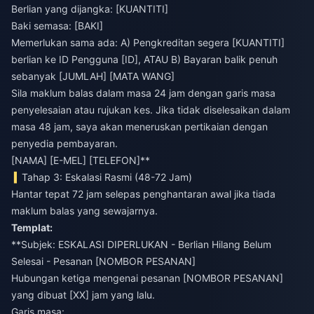
Berlian yang dijangka: [KUANTITI]
Baki semasa: [BAKI]
Memerlukan sama ada: A) Pengkreditan segera [KUANTITI]
berlian ke ID Pengguna [ID], ATAU B) Bayaran balik penuh
sebanyak [JUMLAH] [MATA WANG]
Sila maklum balas dalam masa 24 jam dengan garis masa
penyelesaian atau rujukan kes. Jika tidak diselesaikan dalam
masa 48 jam, saya akan meneruskan pertikaian dengan
penyedia pembayaran.
[NAMA] [E-MEL] [TELEFON]**
Tahap 3: Eskalasi Rasmi (48-72 Jam)
Hantar tepat 72 jam selepas penghantaran awal jika tiada
maklum balas yang sewajarnya.
Templat:
**Subjek: ESKALASI DIPERLUKAN - Berlian Hilang Belum
Selesai - Pesanan [NOMBOR PESANAN]
Hubungan ketiga mengenai pesanan [NOMBOR PESANAN]
yang dibuat [XX] jam yang lalu.
Garis masa: