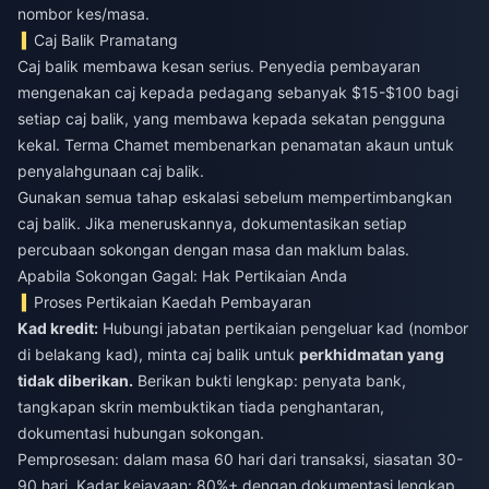
nombor kes/masa.
Caj Balik Pramatang
Caj balik membawa kesan serius. Penyedia pembayaran
mengenakan caj kepada pedagang sebanyak $15-$100 bagi
setiap caj balik, yang membawa kepada sekatan pengguna
kekal. Terma Chamet membenarkan penamatan akaun untuk
penyalahgunaan caj balik.
Gunakan semua tahap eskalasi sebelum mempertimbangkan
caj balik. Jika meneruskannya, dokumentasikan setiap
percubaan sokongan dengan masa dan maklum balas.
Apabila Sokongan Gagal: Hak Pertikaian Anda
Proses Pertikaian Kaedah Pembayaran
Kad kredit:
Hubungi jabatan pertikaian pengeluar kad (nombor
di belakang kad), minta caj balik untuk
perkhidmatan yang
tidak diberikan.
Berikan bukti lengkap: penyata bank,
tangkapan skrin membuktikan tiada penghantaran,
dokumentasi hubungan sokongan.
Pemprosesan: dalam masa 60 hari dari transaksi, siasatan 30-
90 hari. Kadar kejayaan: 80%+ dengan dokumentasi lengkap.