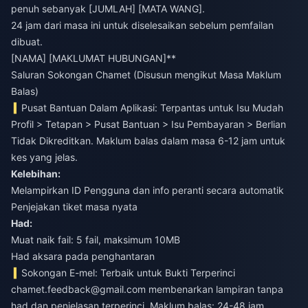
penuh sebanyak [JUMLAH] [MATA WANG].
24 jam dari masa ini untuk diselesaikan sebelum pemfailan
dibuat.
[NAMA] [MAKLUMAT HUBUNGAN]**
Saluran Sokongan Chamet (Disusun mengikut Masa Maklum
Balas)
Pusat Bantuan Dalam Aplikasi: Terpantas untuk Isu Mudah
Profil > Tetapan > Pusat Bantuan > Isu Pembayaran > Berlian
Tidak Dikreditkan. Maklum balas dalam masa 6-12 jam untuk
kes yang jelas.
Kelebihan:
Melampirkan ID Pengguna dan info peranti secara automatik
Penjejakan tiket masa nyata
Had:
Muat naik fail: 5 fail, maksimum 10MB
Had aksara pada penghantaran
Sokongan E-mel: Terbaik untuk Bukti Terperinci
chamet.feedback@gmail.com
membenarkan lampiran tanpa
had dan penjelasan terperinci. Maklum balas: 24-48 jam.