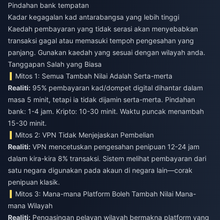
Pindahan bank tempatan
Kadar kegagalan kad antarabangsa yang lebih tinggi
Kaedah pembayaran yang tidak serasi akan menyebabkan
transaksi gagal atau memasuki tempoh pengesahan yang
panjang. Gunakan kaedah yang sesuai dengan wilayah anda.
Tanggapan Salah yang Biasa
Mitos 1: Semua Tambah Nilai Adalah Serta-merta
Realiti:
95% pembayaran kad/dompet digital dihantar dalam
masa 5 minit, tetapi ia tidak dijamin serta-merta. Pindahan
bank: 1-4 jam. Kripto: 10-30 minit. Waktu puncak menambah
15-30 minit.
Mitos 2: VPN Tidak Menjejaskan Pembelian
Realiti:
VPN mencetuskan pengesahan penipuan 12-24 jam
dalam kira-kira 8% transaksi. Sistem melihat pembayaran dari
satu negara digunakan pada akaun di negara lain—corak
penipuan klasik.
Mitos 3: Mana-mana Platform Boleh Tambah Nilai Mana-
mana Wilayah
Realiti:
Pengasingan pelayan wilayah bermakna platform yang