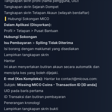
Tangkapan skrin profil (nama pengguna, UID)
Tangkapan skrin Sejarah Dompet
Tangkapan skrin Tetapan Akaun (wilayah berdaftar)
Hubungi Sokongan MICO
Dalam Aplikasi (Disyorkan):
Profil > Tetapan > Pusat Bantuan
Hubungi Sokongan
Isu Pembayaran
>
Syiling Tidak Diterima
Isi borang dengan maklumat yang disediakan
Lampirkan tangkapan skrin
Hantar
Ini akan menyertakan butiran akaun secara automatik dan
mencipta kes yang boleh dijejaki.
E-mel (Kes Kompleks):
Hantar ke
contact@micous.com
:
Subjek:
Missing MICO Coins - Transaction ID [ID anda]
UID pada baris pertama
ID Transaksi dan butiran pembayaran
Penerangan kronologi
Lampirkan tangkapan skrin bukti