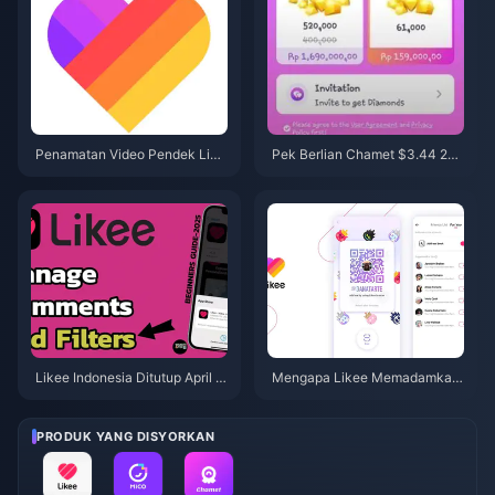
Penamatan Video Pendek Like
Pek Berlian Chamet $3.44 202
e di Indonesia (April 2026): Syil
6: Adakah Ia Berbaloi Untuk Di
ing, Sandaran & Langkah Seter
beli?
usnya
Likee Indonesia Ditutup April 2
Mengapa Likee Memadamkan
026: Panduan Langkah Seteru
Video Lama di Indonesia Selep
snya yang Lengkap
as April 2026?
PRODUK YANG DISYORKAN