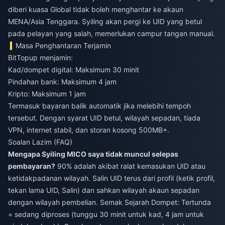
diberi kuasa Global tidak boleh menghantar ke akaun
MENA/Asia Tenggara. Syiling akan pergi ke UID yang betul
pada pelayan yang salah, memerlukan campur tangan manual.
Masa Penghantaran Terjamin
BitTopup menjamin:
Kad/dompet digital: Maksimum 30 minit
Pindahan bank: Maksimum 4 jam
Kripto: Maksimum 1 jam
Termasuk bayaran balik automatik jika melebihi tempoh
tersebut. Dengan syarat UID betul, wilayah sepadan, tiada
VPN, internet stabil, dan storan kosong 500MB+.
Soalan Lazim (FAQ)
Mengapa Syiling MICO saya tidak muncul selepas
pembayaran?
90% adalah akibat ralat kemasukan UID atau
ketidakpadanan wilayah. Salin UID terus dari profil (ketik profil,
tekan lama UID, Salin) dan sahkan wilayah akaun sepadan
dengan wilayah pembelian. Semak Sejarah Dompet: Tertunda
= sedang diproses (tunggu 30 minit untuk kad, 4 jam untuk