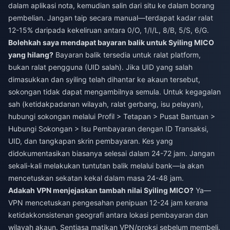
dalam aplikasi nota, kemudian salin dari situ ke dalam borang
pembelian. Jangan taip secara manual—terdapat kadar ralat
12-15% daripada kekeliruan antara 0/O, 1/I/L, 8/B, 5/S, 6/G.
Bolehkah saya mendapat bayaran balik untuk Syiling MICO
yang hilang?
Bayaran balik tersedia untuk ralat platform,
bukan ralat pengguna (UID salah). Jika UID yang salah
dimasukkan dan syiling telah dihantar ke akaun tersebut,
sokongan tidak dapat mengambilnya semula. Untuk kegagalan
sah (ketidakpadanan wilayah, ralat gerbang, isu pelayan),
hubungi sokongan melalui Profil > Tetapan > Pusat Bantuan >
Hubungi Sokongan > Isu Pembayaran dengan ID Transaksi,
UID, dan tangkapan skrin pembayaran. Kes yang
didokumentasikan biasanya selesai dalam 24-72 jam. Jangan
sekali-kali melakukan tuntutan balik melalui bank—ia akan
mencetuskan sekatan kekal dalam masa 24-48 jam.
Adakah VPN menjejaskan tambah nilai Syiling MICO?
Ya—
VPN mencetuskan pengesahan penipuan 12-24 jam kerana
ketidakkonsistenan geografi antara lokasi pembayaran dan
wilayah akaun. Sentiasa matikan VPN/proksi sebelum membeli.