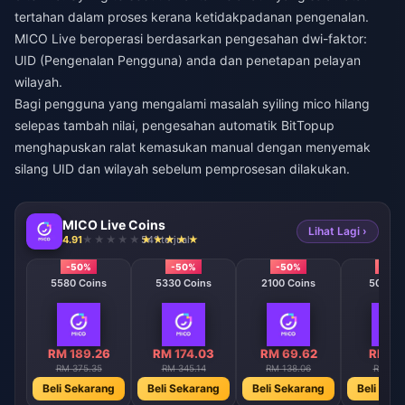
tertahan dalam proses kerana ketidakpadanan pengenalan.
MICO Live beroperasi berdasarkan pengesahan dwi-faktor:
UID (Pengenalan Pengguna) anda dan penetapan pelayan
wilayah.
Bagi pengguna yang mengalami masalah
syiling mico hilang
selepas tambah nilai
, pengesahan automatik BitTopup
menghapuskan ralat kemasukan manual dengan menyemak
silang UID dan wilayah sebelum pemprosesan dilakukan.
MICO Live Coins
Lihat Lagi ›
4.91
541 terjual
-50%
-50%
-50%
-50
5580 Coins
5330 Coins
2100 Coins
508 Co
RM 189.26
RM 174.03
RM 69.62
RM 17
RM 375.35
RM 345.14
RM 138.06
RM 34.
Beli Sekarang
Beli Sekarang
Beli Sekarang
Beli Sek