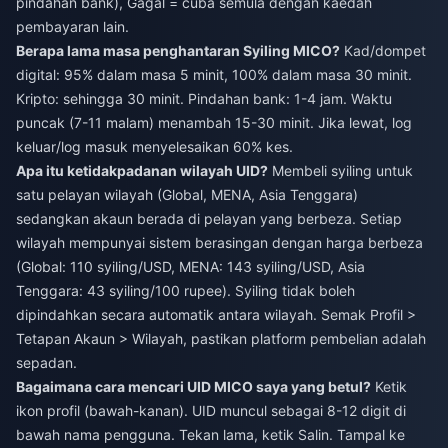
pindahan bank), Gagal = cuba semula dengan kaedah
pembayaran lain.
Berapa lama masa penghantaran Syiling MICO?
Kad/dompet
digital: 95% dalam masa 5 minit, 100% dalam masa 30 minit.
Kripto: sehingga 30 minit. Pindahan bank: 1-4 jam. Waktu
puncak (7-11 malam) menambah 15-30 minit. Jika lewat, log
keluar/log masuk menyelesaikan 60% kes.
Apa itu ketidakpadanan wilayah UID?
Membeli syiling untuk
satu pelayan wilayah (Global, MENA, Asia Tenggara)
sedangkan akaun berada di pelayan yang berbeza. Setiap
wilayah mempunyai sistem berasingan dengan harga berbeza
(Global: 110 syiling/USD, MENA: 143 syiling/USD, Asia
Tenggara: 43 syiling/100 rupee). Syiling tidak boleh
dipindahkan secara automatik antara wilayah. Semak Profil >
Tetapan Akaun > Wilayah, pastikan platform pembelian adalah
sepadan.
Bagaimana cara mencari UID MICO saya yang betul?
Ketik
ikon profil (bawah-kanan). UID muncul sebagai 8-12 digit di
bawah nama pengguna. Tekan lama, ketik Salin. Tampal ke