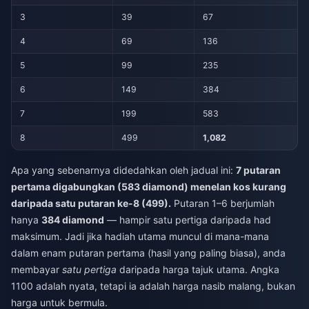
3
39
67
4
69
136
5
99
235
6
149
384
7
199
583
8
499
1,082
Apa yang sebenarnya didedahkan oleh jadual ini:
7 putaran
pertama digabungkan (583 diamond) menelan kos kurang
daripada satu putaran ke-8 (499).
Putaran 1–6 berjumlah
hanya
384 diamond
— hampir satu pertiga daripada had
maksimum. Jadi jika hadiah utama muncul di mana-mana
dalam enam putaran pertama (hasil yang paling biasa), anda
membayar
satu pertiga
daripada harga tajuk utama. Angka
1100 adalah nyata, tetapi ia adalah harga nasib malang, bukan
harga untuk bermula.