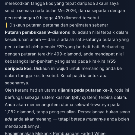
merekodkan tangga kos yang tepat daripada akaun saya
sendiri semasa roda bulan Mei 2026, dan ia sepadan dengan
perkembangan 9 hingga 499 diamond tersebut.
Diskaun putaran pertama dan penjimatan sebenar
Putaran pembukaan 9-diamond
itu adalah nilai terbaik dalam
keseluruhan acara — dan ia adalah satu-satunya putaran yang
perlu diambil oleh pemain F2P yang berhati-hati. Berbanding
dengan putaran terakhir 499-diamond, anda mendapat nilai
kebarangkalian-per-item yang sama pada kira-kira
1/55
daripada kos
. Diskaun ini wujud untuk memancing anda ke
dalam tangga kos tersebut. Kenal pasti ia untuk apa
sebenarnya.
Oleh kerana hadiah utama
dijamin pada putaran ke-8
, roda ini
berfungsi sebagai sistem kasihan (pity system) terbina dalam.
Anda akan memenangi item utama selewat-lewatnya pada
1,082 diamond, tanpa pengecualian. Persoalannya bukan
sama
ada
anda akan menang — tetapi
betapa murahnya
anda boleh
mendapatkannya.
Bagaimanakah Mekanik Pembuangan Faded Wheel