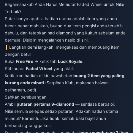
Bagaimanakah Anda Harus Memutar Faded Wheel untuk Nilai
Terbaik?
Putar hanya apabila hadiah utama adalah item yang anda
benar-benar mahukan, buang dua item pengisi anda terlebih
dahulu, dan tetapkan had diamond yang kukuh sebelum anda
bermula. Disiplin mengalahkan nasib di sini.
Langkah demi langkah: mengakses dan membuang item
dengan betul
Buka
Free Fire
→ ketik tab
Luck Royale
.
Pilih acara
Faded Wheel
yang aktif.
Ketik ikon hadiah di kiri bawah dan
buang 2 item yang paling
kurang anda minati
(Serpihan Kiub, makanan haiwan
peliharaan, peti).
Sahkan pembuangan.
Ambil
putaran pertama 9-diamond
— sentiasa berbaloi.
Nilai semula selepas setiap putaran. Adakah hadiah utama
muncul? Berhenti. Jika tidak, semak baki bajet anda
berbanding tangga kos.
Kesilapan biasa yang mahal: memutar
tanpa membuang 2 item