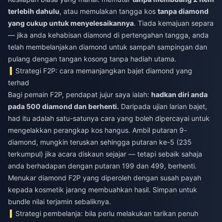
terlebih dahulu
, atau memulakan tangga kos
tanpa diamond
yang cukup untuk menyelesaikannya
. Tiada kemajuan separa
— jika anda kehabisan diamond di pertengahan tangga, anda
telah membelanjakan diamond untuk sampah sampingan dan
pulang dengan tangan kosong tanpa hadiah utama.
Strategi F2P: cara memanjangkan bajet diamond yang
terhad
Bagi pemain F2P, pendapat jujur saya ialah:
hadkan diri anda
pada 500 diamond dan berhenti.
Daripada ujian larian bajet,
had itu adalah satu-satunya cara yang boleh dipercayai untuk
mengelakkan perangkap kos hangus. Ambil putaran 9-
diamond, mungkin teruskan sehingga putaran ke-5 (235
terkumpul) jika acara diskaun sejajar — tetapi sebaik sahaja
anda berhadapan dengan putaran 199 dan 499, berhenti.
Menukar diamond F2P yang diperoleh dengan susah payah
kepada kosmetik jarang membuahkan hasil. Simpan untuk
bundle nilai terjamin sebaliknya.
Strategi pembelanja: bila perlu melakukan tarikan penuh