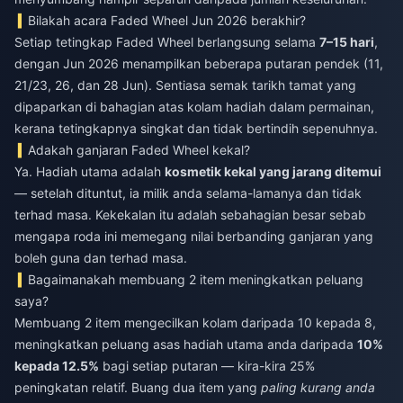
Bilakah acara Faded Wheel Jun 2026 berakhir?
Setiap tetingkap Faded Wheel berlangsung selama
7–15 hari
,
dengan Jun 2026 menampilkan beberapa putaran pendek (11,
21/23, 26, dan 28 Jun). Sentiasa semak tarikh tamat yang
dipaparkan di bahagian atas kolam hadiah dalam permainan,
kerana tetingkapnya singkat dan tidak bertindih sepenuhnya.
Adakah ganjaran Faded Wheel kekal?
Ya. Hadiah utama adalah
kosmetik kekal yang jarang ditemui
— setelah dituntut, ia milik anda selama-lamanya dan tidak
terhad masa. Kekekalan itu adalah sebahagian besar sebab
mengapa roda ini memegang nilai berbanding ganjaran yang
boleh guna dan terhad masa.
Bagaimanakah membuang 2 item meningkatkan peluang
saya?
Membuang 2 item mengecilkan kolam daripada 10 kepada 8,
meningkatkan peluang asas hadiah utama anda daripada
10%
kepada 12.5%
bagi setiap putaran — kira-kira 25%
peningkatan relatif. Buang dua item yang
paling kurang anda