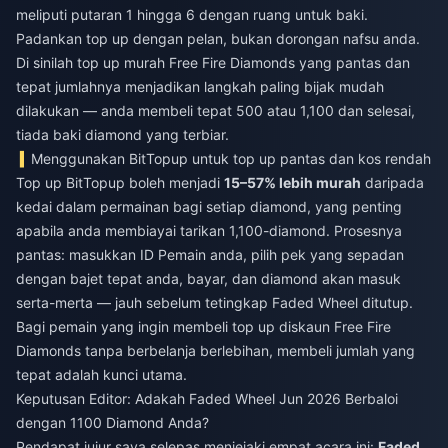
meliputi putaran 1 hingga 6 dengan ruang untuk baki.
Padankan top up dengan pelan, bukan dorongan nafsu anda.
Di sinilah
top up murah Free Fire Diamonds
yang pantas dan
tepat jumlahnya menjadikan langkah paling bijak mudah
dilakukan — anda membeli tepat 500 atau 1,100 dan selesai,
tiada baki diamond yang terbiar.
Menggunakan BitTopup untuk top up pantas dan kos rendah
Top up BitTopup boleh menjadi
15–57% lebih murah
daripada
kedai dalam permainan bagi setiap diamond, yang penting
apabila anda membiayai tarikan 1,100-diamond. Prosesnya
pantas: masukkan ID Pemain anda, pilih pek yang sepadan
dengan bajet tepat anda, bayar, dan diamond akan masuk
serta-merta — jauh sebelum tetingkap Faded Wheel ditutup.
Bagi pemain yang ingin
membeli top up diskaun Free Fire
Diamonds
tanpa berbelanja berlebihan, membeli jumlah yang
tepat adalah kunci utama.
Keputusan Editor: Adakah Faded Wheel Jun 2026 Berbaloi
dengan 1100 Diamond Anda?
Pendapat jujur saya selepas menjejaki empat acara ini:
Faded