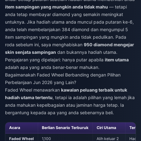
item sampingan yang mungkin anda tidak mahu
— tetapi
anda tetap membayar diamond yang semakin meningkat
untuknya. Jika hadiah utama anda muncul pada putaran ke-6,
anda telah membelanjakan 384 diamond dan mengumpul 5
item sampingan yang mungkin anda tidak pedulikan. Pada
roda sebelum ini, saya menghabiskan
950 diamond mengejar
skin senjata sampingan
dan bukannya hadiah utama.
Pengajaran yang dipelajari: hanya putar apabila
item utama
adalah apa yang anda benar-benar mahukan.
Bagaimanakah Faded Wheel Berbanding dengan Pilihan
Perbelanjaan Jun 2026 yang Lain?
Faded Wheel menawarkan
kawalan peluang terbaik untuk
hadiah utama tertentu
, tetapi ia adalah pilihan yang lemah jika
anda mahukan kepelbagaian atau jaminan harga tetap. Ia
bergantung kepada apa yang anda sebenarnya beli.
Acara
Berlian Senario Terburuk
Ciri Utama
Terba
Faded Wheel
1,100
Alih keluar 2
Hadia