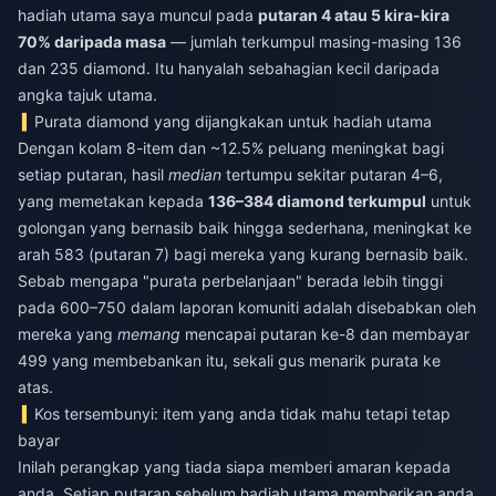
hadiah utama saya muncul pada
putaran 4 atau 5 kira-kira
70% daripada masa
— jumlah terkumpul masing-masing 136
dan 235 diamond. Itu hanyalah sebahagian kecil daripada
angka tajuk utama.
Purata diamond yang dijangkakan untuk hadiah utama
Dengan kolam 8-item dan ~12.5% peluang meningkat bagi
setiap putaran, hasil
median
tertumpu sekitar putaran 4–6,
yang memetakan kepada
136–384 diamond terkumpul
untuk
golongan yang bernasib baik hingga sederhana, meningkat ke
arah 583 (putaran 7) bagi mereka yang kurang bernasib baik.
Sebab mengapa "purata perbelanjaan" berada lebih tinggi
pada 600–750 dalam laporan komuniti adalah disebabkan oleh
mereka yang
memang
mencapai putaran ke-8 dan membayar
499 yang membebankan itu, sekali gus menarik purata ke
atas.
Kos tersembunyi: item yang anda tidak mahu tetapi tetap
bayar
Inilah perangkap yang tiada siapa memberi amaran kepada
anda. Setiap putaran sebelum hadiah utama memberikan anda