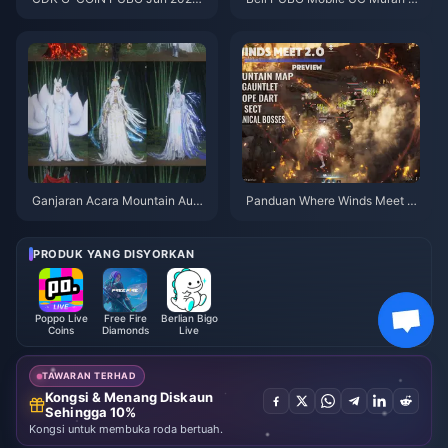
Adakah Promo Berkembar $91.
ntuk Kolaborasi Naruto Shippu
43 Ini Benar-benar Berbaloi?
den (Julai 2026): Kos, Pek Terb
aik & Tambah Nilai Selamat
Ganjaran Acara Mountain Autu
Panduan Where Winds Meet 2.
mn Where Winds Meet Julai 20
0 Hidden Mountain | Julai 202
26: Senarai Penuh, Mata Wang
6
& Keutamaan
PRODUK YANG DISYORKAN
Poppo Live
Free Fire
Berlian Bigo
Coins
Diamonds
Live
TAWARAN TERHAD
Kongsi & Menang Diskaun
Sehingga 10%
Kongsi untuk membuka roda bertuah.