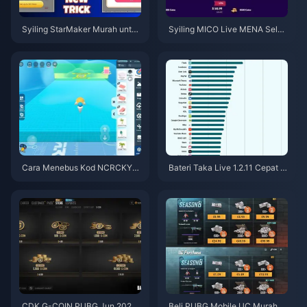
Syiling StarMaker Murah untuk
Syiling MICO Live MENA Selep
Ujibakat SupernovaX 2026 (Di
as v5.2: Tawaran Termurah 20
skaun 12-23%)
26
Cara Menebus Kod NCRCKYT
Bateri Taka Live 1.2.11 Cepat H
8EF untuk Dapatkan Eggy Coin
abis Selepas Kemas Kini Julai
s Percuma (Ogos 2026)
2026? Punca dan Cara Mengat
asinya
CDK G-COIN PUBG Jun 2026:
Beli PUBG Mobile UC Murah u