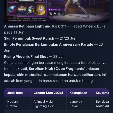
Animasi Ketibaan Lightning Kick Off
— Faded Wheel dibuka
pada 11 Jun
Skin Penumbuk Sweet Punch
— 21/23 Jun
Emote Perjalanan Berkumpulan Anniversary Parade
— 26
Jun
Rising Phoenix Final Shot
— 28 Jun
Ganjaran sampingan berputar mengikut acara tetapi biasanya
termasuk
peti, Serpihan Kiub (Cube Fragments), hiasan
kepala, skin motosikal, dan makanan haiwan peliharaan.
Ini
adalah item yang anda harus sasarkan untuk dibuang.
Jenis Item
Contoh (Jun 2026)
Kelangkaan
Keutamaan
Hadiah
Animasi Mula
Langka /
Sentiasa s
Utama
Lightning Kick
Kekal
boleh dibu