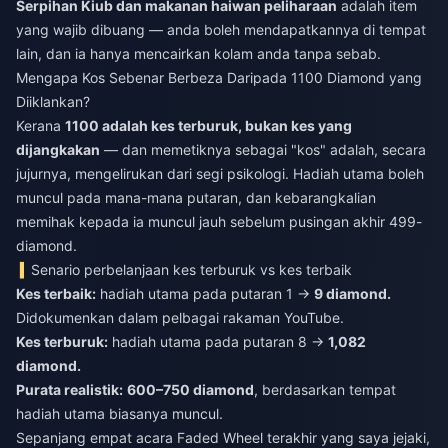
Serpihan Kiub dan makanan haiwan peliharaan
adalah item
yang wajib dibuang — anda boleh mendapatkannya di tempat
lain, dan ia hanya mencairkan kolam anda tanpa sebab.
Mengapa Kos Sebenar Berbeza Daripada 1100 Diamond yang
Diiklankan?
Kerana
1100 adalah kes terburuk, bukan kes yang
dijangkakan
— dan memetiknya sebagai "kos" adalah, secara
jujurnya, mengelirukan dari segi psikologi. Hadiah utama boleh
muncul pada mana-mana putaran, dan kebarangkalian
memihak kepada ia muncul jauh sebelum pusingan akhir 499-
diamond.
Senario perbelanjaan kes terburuk vs kes terbaik
Kes terbaik:
hadiah utama pada putaran 1 →
9 diamond.
Didokumenkan dalam pelbagai rakaman YouTube.
Kes terburuk:
hadiah utama pada putaran 8 →
1,082
diamond.
Purata realistik:
600–750 diamond
, berdasarkan tempat
hadiah utama biasanya muncul.
Sepanjang empat acara Faded Wheel terakhir yang saya jejaki,