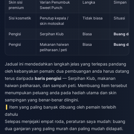
Skin sisi
Varian Penumbuk
Langka
Simpan
premium
Sweet Punch
Sisi kosmetik
Penutup kepala /
Tidak biasa
Situasi
skin motosikal
Pengisi
Serpihan Kiub
Biasa
Buang dah
Pengisi
Makanan haiwan
Biasa
Buang dah
peliharaan / peti
Jadual ini mendedahkan langkah jelas yang terlepas pandang
oleh kebanyakan pemain: dua pembuangan anda harus datang
terus daripada
baris pengisi
— Serpihan Kiub, makanan
haiwan peliharaan, dan sampah peti. Membuang item tersebut
menumpukan peluang anda pada hadiah utama dan skin
sampingan yang benar-benar diingini.
Item yang paling banyak dibuang oleh pemain terlebih
dahulu
Selepas menjejaki empat roda, peraturan saya mudah: buang
dua ganjaran yang paling murah dan paling mudah didapati.