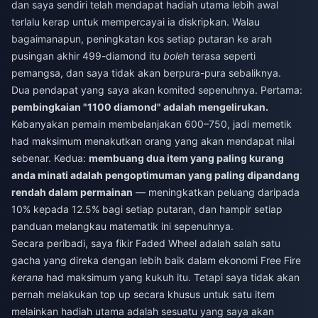
dan saya sendiri telah mendapat hadiah utama lebih awal
terlalu kerap untuk mempercayai ia diskripkan. Walau
bagaimanapun, peningkatan kos setiap putaran ke arah
pusingan akhir 499-diamond itu
boleh
terasa seperti
pemangsa, dan saya tidak akan berpura-pura sebaliknya.
Dua pendapat yang saya akan komited sepenuhnya. Pertama:
pembingkaian "1100 diamond" adalah mengelirukan.
Kebanyakan pemain membelanjakan 600–750, jadi memetik
had maksimum menakutkan orang yang akan mendapat nilai
sebenar. Kedua:
membuang dua item yang paling kurang
anda minati adalah pengoptimuman yang paling dipandang
rendah dalam permainan
— meningkatkan peluang daripada
10% kepada 12.5% bagi setiap putaran, dan hampir setiap
panduan melangkau matematik ini sepenuhnya.
Secara peribadi, saya fikir Faded Wheel adalah salah satu
gacha yang direka dengan lebih baik dalam ekonomi Free Fire
kerana
had maksimum yang kukuh itu. Tetapi saya tidak akan
pernah melakukan top up secara khusus untuk satu item
melainkan hadiah utama adalah sesuatu yang saya akan