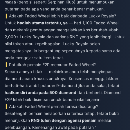
minati
(pengisi seperti Serpihan Kiub) untuk menumpukan
putaran pada apa yang anda benar-benar mahukan.
Adakah Faded Wheel lebih baik daripada Lucky Royale?
Untuk
hadiah utama tertentu, ya
— had 1,100 Faded Wheel
dan mekanik pembuangan mengalahkan kos berubah-ubah
2,000+ Lucky Royale dan varians RNG yang lebih tinggi. Untuk
nilai token atau kepelbagaian, Lucky Royale boleh
mengatasinya. Ia bergantung sepenuhnya kepada sama ada
anda mengejar satu item tepat.
Patutkah pemain F2P memutar Faded Wheel?
Secara amnya tidak — melainkan anda telah menyimpan
diamond acara khusus untuknya. Konsensus menggalakkan
berhati-hati: ambil putaran 9-diamond jika anda suka, tetapi
hadkan diri anda pada 500 diamond
dan berhenti. Diamond
F2P lebih baik disimpan untuk bundle nilai terjamin.
Adakah Faded Wheel pernah terasa dicurangi?
Sesetengah pemain melaporkan ia terasa tetap, tetapi bukti
menunjukkan
RNG tulen dengan agensi pemain
melalui
pembuangan. Kemenangan awal pada putaran 1