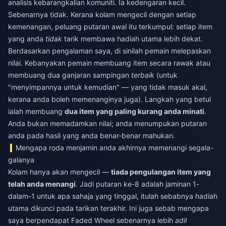
analisis kebarangkalian komuniti. Ia kedengaran kecil.
Sebenarnya tidak. Kerana kolam mengecil dengan setiap
kemenangan, peluang putaran awal itu terkumpul: setiap item
yang anda
tidak
tarik membawa hadiah utama lebih dekat.
Berdasarkan pengalaman saya, di sinilah pemain melepaskan
nilai. Kebanyakan pemain membuang item secara rawak atau
membuang dua ganjaran sampingan
terbaik
(untuk
"menyimpannya untuk kemudian" — yang tidak masuk akal,
kerana anda boleh memenanginya juga). Langkah yang betul
ialah membuang
dua item yang paling kurang anda minati
.
Anda bukan memadamkan nilai; anda menumpukan putaran
anda pada hasil yang anda benar-benar mahukan.
Mengapa roda menjamin anda akhirnya memenangi segala-
galanya
Kolam hanya akan mengecil —
tiada pengulangan item yang
telah anda menangi
. Jadi putaran ke-8 adalah jaminan 1-
dalam-1 untuk apa sahaja yang tinggal, itulah sebabnya hadiah
utama dikunci pada tarikan terakhir. Ini juga sebab mengapa
saya berpendapat Faded Wheel sebenarnya lebih
adil