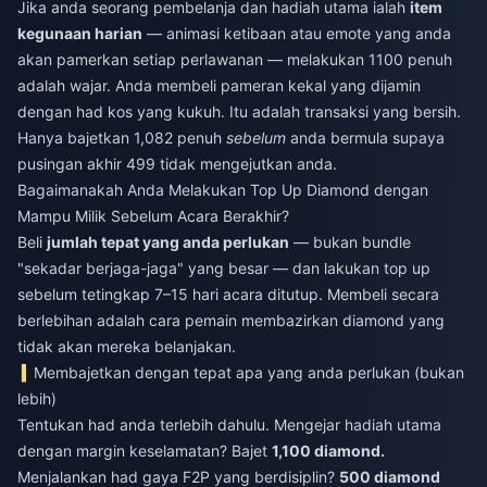
Jika anda seorang pembelanja dan hadiah utama ialah
item
kegunaan harian
— animasi ketibaan atau emote yang anda
akan pamerkan setiap perlawanan — melakukan 1100 penuh
adalah wajar. Anda membeli pameran kekal yang dijamin
dengan had kos yang kukuh. Itu adalah transaksi yang bersih.
Hanya bajetkan 1,082 penuh
sebelum
anda bermula supaya
pusingan akhir 499 tidak mengejutkan anda.
Bagaimanakah Anda Melakukan Top Up Diamond dengan
Mampu Milik Sebelum Acara Berakhir?
Beli
jumlah tepat yang anda perlukan
— bukan bundle
"sekadar berjaga-jaga" yang besar — dan lakukan top up
sebelum tetingkap 7–15 hari acara ditutup. Membeli secara
berlebihan adalah cara pemain membazirkan diamond yang
tidak akan mereka belanjakan.
Membajetkan dengan tepat apa yang anda perlukan (bukan
lebih)
Tentukan had anda terlebih dahulu. Mengejar hadiah utama
dengan margin keselamatan? Bajet
1,100 diamond.
Menjalankan had gaya F2P yang berdisiplin?
500 diamond