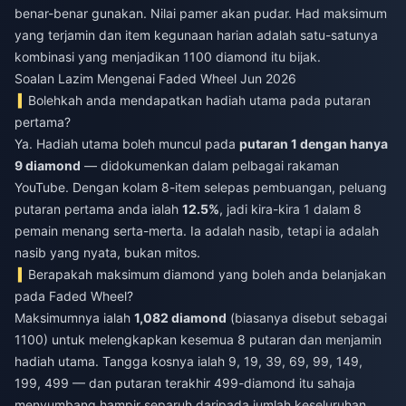
benar-benar gunakan. Nilai pamer akan pudar. Had maksimum
yang terjamin dan item kegunaan harian adalah satu-satunya
kombinasi yang menjadikan 1100 diamond itu bijak.
Soalan Lazim Mengenai Faded Wheel Jun 2026
Bolehkah anda mendapatkan hadiah utama pada putaran
pertama?
Ya. Hadiah utama boleh muncul pada
putaran 1 dengan hanya
9 diamond
— didokumenkan dalam pelbagai rakaman
YouTube. Dengan kolam 8-item selepas pembuangan, peluang
putaran pertama anda ialah
12.5%
, jadi kira-kira 1 dalam 8
pemain menang serta-merta. Ia adalah nasib, tetapi ia adalah
nasib yang nyata, bukan mitos.
Berapakah maksimum diamond yang boleh anda belanjakan
pada Faded Wheel?
Maksimumnya ialah
1,082 diamond
(biasanya disebut sebagai
1100) untuk melengkapkan kesemua 8 putaran dan menjamin
hadiah utama. Tangga kosnya ialah 9, 19, 39, 69, 99, 149,
199, 499 — dan putaran terakhir 499-diamond itu sahaja
menyumbang hampir separuh daripada jumlah keseluruhan.