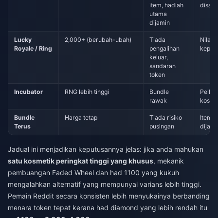
item, hadiah
disas
utama
dijamin
Lucky
2,000+ (berubah-ubah)
Tiada
Nilai t
Royale / Ring
pengalihan
kepel
keluar,
sandaran
token
Incubator
RNG lebih tinggi
Bundle
Pelba
rawak
kosme
Bundle
Harga tetap
Tiada risiko
Item t
Terus
pusingan
dijami
Jadual ini menjadikan keputusannya jelas: jika anda mahukan
satu kosmetik peringkat tinggi yang khusus
, mekanik
pembuangan Faded Wheel dan had 1100 yang kukuh
mengalahkan alternatif yang mempunyai varians lebih tinggi.
Pemain Reddit secara konsisten lebih menyukainya berbanding
menara token tepat kerana had diamond yang lebih rendah itu