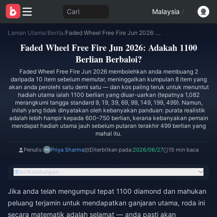
Cari
Malaysia
/
Laman Utama
/
Berita
/
Faded Wheel Free Fire Jun 2026: Adakah 1100 Berlian Berbaloi?
Faded Wheel Free Fire Jun 2026: Adakah 1100
Berlian Berbaloi?
Faded Wheel Free Fire Jun 2026 membolehkan anda membuang 2
daripada 10 item sebelum memutar, meninggalkan kumpulan 8 item yang
akan anda perolehi satu demi satu — dan kos paling teruk untuk menuntut
hadiah utama ialah 1100 berlian yang diuar-uarkan (tepatnya 1,082
merangkumi tangga standard 9, 19, 39, 69, 99, 149, 199, 499). Namun,
inilah yang tidak dinyatakan oleh kebanyakan panduan: purata realistik
adalah lebih hampir kepada 600–750 berlian, kerana kebanyakan pemain
mendapat hadiah utama jauh sebelum putaran terakhir 499 berlian yang
mahal itu.
Penulis:
Priya Sharma
Diterbitkan pada:
2026/06/27
15 min baca
Isi Kandungan
Jika anda telah mengumpul tepat 1100 diamond dan mahukan
peluang terjamin untuk mendapatkan ganjaran utama, roda ini
secara matematik adalah selamat — anda pasti akan