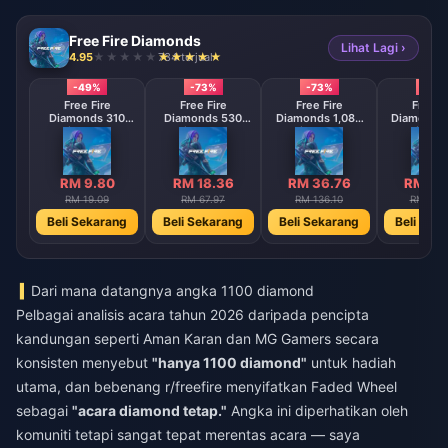
Free Fire Diamonds
Lihat Lagi ›
4.95
734 terjual
-49%
-73%
-73%
-73
Free Fire
Free Fire
Free Fire
Free F
Diamonds 310
Diamonds 530
Diamonds 1,080
Diamonds 
Diamonds
Diamonds
Diamonds
Diamo
【Middle East
【Middle East
【Middle 
region optional】
region optional】
region opt
RM 9.80
RM 18.36
RM 36.76
RM 73
RM 19.09
RM 67.97
RM 136.10
RM 272
Beli Sekarang
Beli Sekarang
Beli Sekarang
Beli Sek
Dari mana datangnya angka 1100 diamond
Pelbagai analisis acara tahun 2026 daripada pencipta
kandungan seperti Aman Karan dan MG Gamers secara
konsisten menyebut
"hanya 1100 diamond"
untuk hadiah
utama, dan bebenang r/freefire menyifatkan Faded Wheel
sebagai
"acara diamond tetap."
Angka ini diperhatikan oleh
komuniti tetapi sangat tepat merentas acara — saya