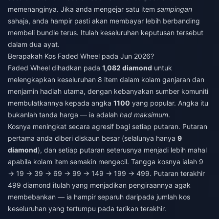
memenanginya. Jika anda mengejar satu item
sampingan
sahaja, anda hampir pasti akan membayar lebih berbanding
membeli bundle terus. Itulah keseluruhan keputusan tersebut
dalam dua ayat.
Berapakah Kos Faded Wheel pada Jun 2026?
Faded Wheel dihadkan pada
1,082 diamond
untuk
melengkapkan keseluruhan 8 item dalam kolam ganjaran dan
menjamin hadiah utama, dengan kebanyakan sumber komuniti
membulatkannya kepada angka
1100
yang popular. Angka itu
bukanlah tanda harga — ia adalah
had maksimum
.
Kosnya meningkat secara agresif bagi setiap putaran. Putaran
pertama anda diberi diskaun besar (selalunya hanya
9
diamond
), dan setiap putaran seterusnya menjadi lebih mahal
apabila kolam item semakin mengecil. Tangga kosnya ialah 9
→ 19 → 39 → 69 → 99 → 149 → 199 → 499. Putaran terakhir
499 diamond itulah yang menjadikan pengiraannya agak
membebankan — ia hampir separuh daripada jumlah kos
keseluruhan yang tertumpu pada tarikan terakhir.