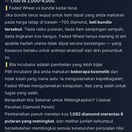
—
1,100 vs 2,000–4,000
.
Faded Wheel vs bundle kedai terus
Jika bundle terus wujud untuk item tepat yang anda mahukan
pada harga tetap di bawah ~700 diamond,
beli bundle
tersebut.
Tiada risiko putaran, tiada item sampingan sampah,
tiada lingkaran kos hangus. Faded Wheel hanya menang di sini
apabila hadiah utama
tidak
dijual secara berasingan — yang
biasanya berlaku untuk animasi eksklusif dan skin penumbuk
ini.
Bila Incubator adalah pembelian yang lebih bijak
Pilih Incubator jika anda mahukan
beberapa kosmetik
dan
tidak kisah yang mana satu. Ia mengutamakan kepelbagaian;
Faded Wheel mengutamakan ketepatan. Alat yang salah untuk
tugas yang salah.
Berapakah Kos Sebenar untuk Melengkapkan? (Jadual
Pecahan Diamond Penuh)
Pembersihan penuh menelan kos
1,082 diamond merentas 8
putaran yang meningkat
, dan melihat jumlah terkumpul
bersebelahan membingkai semula keseluruhan persoalan nilai.