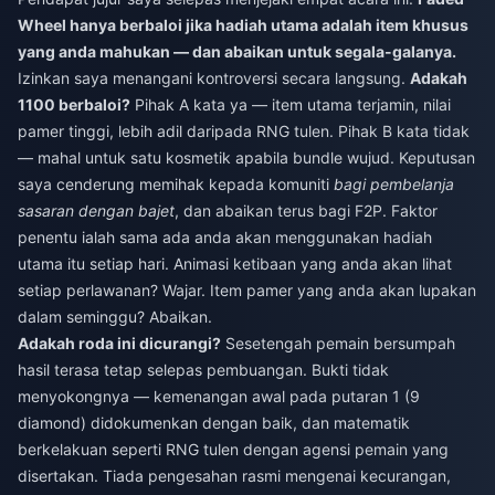
Wheel hanya berbaloi jika hadiah utama adalah item khusus
yang anda mahukan — dan abaikan untuk segala-galanya.
Izinkan saya menangani kontroversi secara langsung.
Adakah
1100 berbaloi?
Pihak A kata ya — item utama terjamin, nilai
pamer tinggi, lebih adil daripada RNG tulen. Pihak B kata tidak
— mahal untuk satu kosmetik apabila bundle wujud. Keputusan
saya cenderung memihak kepada komuniti
bagi pembelanja
sasaran dengan bajet
, dan abaikan terus bagi F2P. Faktor
penentu ialah sama ada anda akan menggunakan hadiah
utama itu setiap hari. Animasi ketibaan yang anda akan lihat
setiap perlawanan? Wajar. Item pamer yang anda akan lupakan
dalam seminggu? Abaikan.
Adakah roda ini dicurangi?
Sesetengah pemain bersumpah
hasil terasa tetap selepas pembuangan. Bukti tidak
menyokongnya — kemenangan awal pada putaran 1 (9
diamond) didokumenkan dengan baik, dan matematik
berkelakuan seperti RNG tulen dengan agensi pemain yang
disertakan. Tiada pengesahan rasmi mengenai kecurangan,