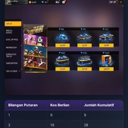
Bilangan Putaran
Kos Berlian
Jumlah Kumulatif
1
9
9
2
19
28