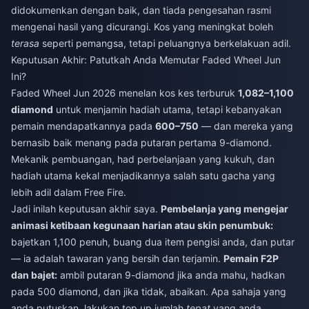
didokumenkan dengan baik, dan tiada pengesahan rasmi
mengenai hasil yang dicurangi. Kos yang meningkat boleh
terasa
seperti pemangsa, tetapi peluangnya berkelakuan adil.
Keputusan Akhir: Patutkah Anda Memutar Faded Wheel Jun
Ini?
Faded Wheel Jun 2026 menelan kos kes terburuk
1,082–1,100
diamond
untuk menjamin hadiah utama, tetapi kebanyakan
pemain mendapatkannya pada
600–750
— dan mereka yang
bernasib baik menang pada putaran pertama 9-diamond.
Mekanik pembuangan, had perbelanjaan yang kukuh, dan
hadiah utama kekal menjadikannya salah satu gacha yang
lebih adil dalam Free Fire.
Jadi inilah keputusan akhir saya.
Pembelanja yang mengejar
animasi ketibaan kegunaan harian atau skin penumbuk:
bajetkan 1,100 penuh, buang dua item pengisi anda, dan putar
— ia adalah tawaran yang bersih dan terjamin.
Pemain F2P
dan bajet:
ambil putaran 9-diamond jika anda mahu, hadkan
pada 500 diamond, dan jika tidak, abaikan. Apa sahaja yang
anda putuskan, lakukan top up jumlah
tepat
yang anda