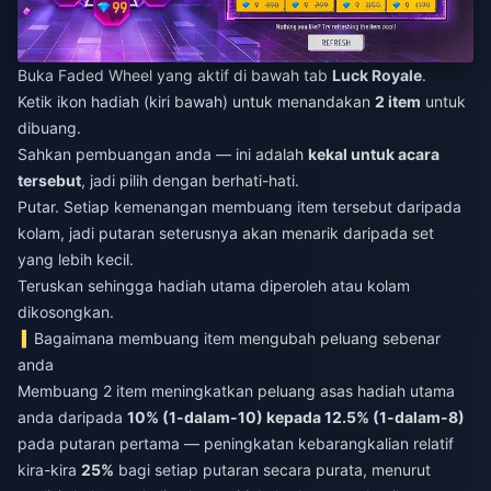
Buka Faded Wheel yang aktif di bawah tab
Luck Royale
.
Ketik ikon hadiah (kiri bawah) untuk menandakan
2 item
untuk
dibuang.
Sahkan pembuangan anda — ini adalah
kekal untuk acara
tersebut
, jadi pilih dengan berhati-hati.
Putar. Setiap kemenangan membuang item tersebut daripada
kolam, jadi putaran seterusnya akan menarik daripada set
yang lebih kecil.
Teruskan sehingga hadiah utama diperoleh atau kolam
dikosongkan.
Bagaimana membuang item mengubah peluang sebenar
anda
Membuang 2 item meningkatkan peluang asas hadiah utama
anda daripada
10% (1-dalam-10) kepada 12.5% (1-dalam-8)
pada putaran pertama — peningkatan kebarangkalian relatif
kira-kira
25%
bagi setiap putaran secara purata, menurut