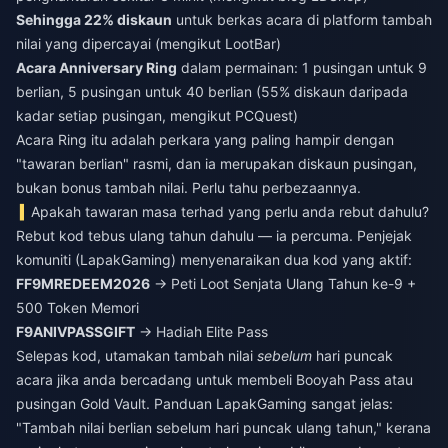
Sehingga 22% diskaun
untuk berkas acara di platform tambah
nilai yang dipercayai (mengikut LootBar)
Acara Anniversary Ring
dalam permainan: 1 pusingan untuk 9
berlian, 5 pusingan untuk 40 berlian (55% diskaun daripada
kadar setiap pusingan, mengikut PCQuest)
Acara Ring itu adalah perkara yang paling hampir dengan
"tawaran berlian" rasmi, dan ia merupakan diskaun pusingan,
bukan bonus tambah nilai. Perlu tahu perbezaannya.
Apakah tawaran masa terhad yang perlu anda rebut dahulu?
Rebut kod tebus ulang tahun dahulu — ia percuma. Penjejak
komuniti (LapakGaming) menyenaraikan dua kod yang aktif:
FF9MREDEEM2026
→ Peti Loot Senjata Ulang Tahun ke-9 +
500 Token Memori
F9ANIVPASSGIFT
→ Hadiah Elite Pass
Selepas kod, utamakan tambah nilai
sebelum
hari puncak
acara jika anda bercadang untuk membeli Booyah Pass atau
pusingan Gold Vault. Panduan LapakGaming sangat jelas:
"Tambah nilai berlian sebelum hari puncak ulang tahun," kerana