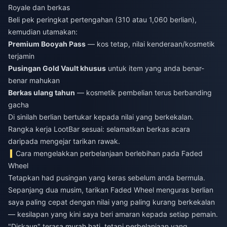
Royale dan berkas
Beli pek peringkat pertengahan (310 atau 1,060 berlian),
kemudian utamakan:
Premium Booyah Pass
— kos tetap, nilai kenderaan/kosmetik
terjamin
Pusingan Gold Vault khusus
untuk item yang anda benar-
benar mahukan
Berkas ulang tahun
— kosmetik pembelian terus berbanding
gacha
Di sinilah berlian bertukar kepada nilai yang berkekalan.
Rangka kerja LootBar sesuai: selamatkan berkas acara
daripada mengejar tarikan rawak.
Cara mengelakkan perbelanjaan berlebihan pada Faded
Wheel
Tetapkan had pusingan yang keras sebelum anda bermula.
Sepanjang dua musim, tarikan Faded Wheel menguras berlian
saya paling cepat dengan nilai yang paling kurang berkekalan
— kesilapan yang kini saya beri amaran kepada setiap pemain.
"Diskaun" terasa murah hati, tetapi perbelanjaan yang