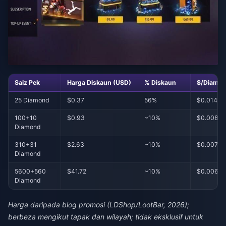
Saiz Pek
Harga Diskaun (USD)
% Diskaun
$/Diamon
25 Diamond
$0.37
56%
$0.0148
100+10
$0.93
~10%
$0.0085
Diamond
310+31
$2.63
~10%
$0.0077
Diamond
5600+560
$41.72
~10%
$0.0068
Diamond
Harga daripada blog promosi (LDShop/LootBar, 2026);
berbeza mengikut tapak dan wilayah; tidak eksklusif untuk