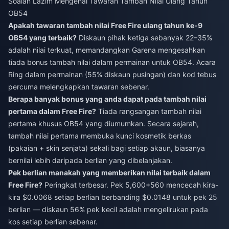
Soalan Lazim Mengenai Tawaran Tambah Nilai Ulang Tahun
OB54
Apakah tawaran tambah nilai Free Fire ulang tahun ke-9
OB54 yang terbaik?
Diskaun pihak ketiga sebanyak 22–35%
adalah nilai terkuat, memandangkan Garena mengesahkan
tiada bonus tambah nilai dalam permainan untuk OB54. Acara
Ring dalam permainan (55% diskaun pusingan) dan kod tebus
percuma melengkapkan tawaran sebenar.
Berapa banyak bonus yang anda dapat pada tambah nilai
pertama dalam Free Fire?
Tiada rangsangan tambah nilai
pertama khusus OB54 yang diumumkan. Secara sejarah,
tambah nilai pertama membuka kunci kosmetik berkas
(pakaian + skin senjata) sekali bagi setiap akaun, biasanya
bernilai lebih daripada berlian yang dibelanjakan.
Pek berlian manakah yang memberikan nilai terbaik dalam
Free Fire?
Peringkat terbesar. Pek 5,600+560 mencecah kira-
kira $0.0068 setiap berlian berbanding $0.0148 untuk pek 25
berlian — diskaun 56% pek kecil adalah mengelirukan pada
kos setiap berlian sebenar.