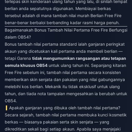
terlepas skin kenderaan ulang tahun yang lalu, di sinilah tempat
berlian anda sepatutnya digunakan. Membiayai berkas
tersebut adalah di mana
tambah nilai murah Berlian Free Fire
benar-benar berbaloi berbanding kadar rasmi harga penuh.
Bagaimanakah Bonus Tambah Nilai Pertama Free Fire Berfungsi
dalam OB54?
Bonus tambah nilai pertama standard ialah ganjaran peringkat
akaun yang dicetuskan kali pertama anda membeli berlian —
tetapi Garena
tidak mengumumkan rangsangan atau tetapan
semula khusus OB54
untuk ulang tahun ini. Sepanjang kitaran
Free Fire sebelum ini, tambah nilai pertama secara konsisten
memberikan skin senjata dan pakaian yang nilai gabungannya
melebihi kos berlian. Mekanik itu tidak eksklusif untuk ulang
tahun, dan tiada nota tampalan mengesahkan ia berubah untuk
OB54.
Apakah ganjaran yang dibuka oleh tambah nilai pertama?
Secara sejarah, tambah nilai pertama membuka kunci kosmetik
berkas — biasanya pakaian serta skin senjata — yang
dikreditkan sekali bagi setiap akaun. Apabila saya menjejaki