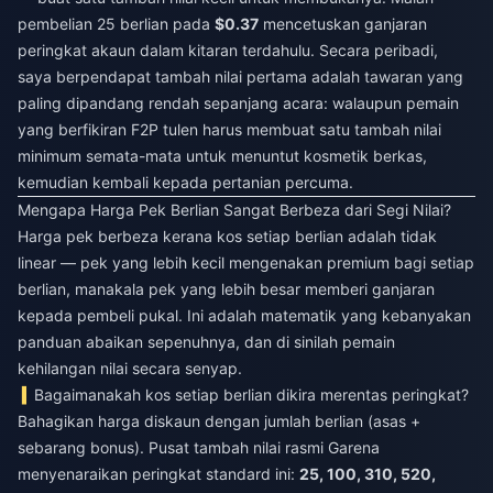
pembelian 25 berlian pada
$0.37
mencetuskan ganjaran
peringkat akaun dalam kitaran terdahulu. Secara peribadi,
saya berpendapat tambah nilai pertama adalah tawaran yang
paling dipandang rendah sepanjang acara: walaupun pemain
yang berfikiran F2P tulen harus membuat satu tambah nilai
minimum semata-mata untuk menuntut kosmetik berkas,
kemudian kembali kepada pertanian percuma.
Mengapa Harga Pek Berlian Sangat Berbeza dari Segi Nilai?
Harga pek berbeza kerana kos setiap berlian adalah tidak
linear — pek yang lebih kecil mengenakan premium bagi setiap
berlian, manakala pek yang lebih besar memberi ganjaran
kepada pembeli pukal. Ini adalah matematik yang kebanyakan
panduan abaikan sepenuhnya, dan di sinilah pemain
kehilangan nilai secara senyap.
Bagaimanakah kos setiap berlian dikira merentas peringkat?
Bahagikan harga diskaun dengan jumlah berlian (asas +
sebarang bonus). Pusat tambah nilai rasmi Garena
menyenaraikan peringkat standard ini:
25, 100, 310, 520,