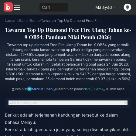
Cari
Malaysia
/
Laman Utama
/
Berita
/
Tawaran Top Up Diamond Free Fire Ulang Tahun ke-9 OB54: Panduan Nilai Penuh (2026)
Tawaran Top Up Diamond Free Fire Ulang Tahun ke-
9 OB54: Panduan Nilai Penuh (2026)
Tawaran top up diamond Free Fire Ulang Tahun ke-9 OB54 yang terbaik
datang daripada laman web top up pihak ketiga yang menawarkan
diskaun 22–35% sepanjang tempoh acara — bukan daripada bonus ulang
tahun rasmi, kerana nota tampalan Garena tidak menawarkan bonus
tersebut untuk kitaran ini. Setakat pelancaran global pada 24 Jun 2026,
nilai terbaik terletak pada pek peringkat pertengahan hingga tinggi: pakej
5,600+560 diamond turun kepada kira-kira $41.72 dengan harga promosi,
malah pakej permulaan 25 diamond boleh mencecah $0.37 (diskaun 56%).
Penulis:
Marcus Chen
Diterbitkan pada:
2026/06/29
16 min baca
Isi Kandungan
Berikut adalah terjemahan kandungan tersebut ke dalam
bahasa Melayu:
Berikut adalah gambaran jujur yang sering disembunyikan oleh