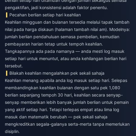
berlian setiap hari ditambah dengan jumlah sekaligus semasa
pengaktifan, jadi konsistensi adalah faktor penentu.
Pecahan berlian setiap hari keahlian
Keahlian mingguan dan bulanan tersedia melalui tapak tambah
nilai pada harga diskaun (halaman tambah nilai am). Modelnya:
jumlah berlian pendahuluan semasa pembelian, kemudian
pembayaran harian tetap untuk tempoh keahlian.
Tangkapannya ada pada namanya — anda mesti log masuk
setiap hari untuk menuntut, atau anda kehilangan berlian hari
tersebut.
Bilakah keahlian mengalahkan pek sekali sahaja
Keahlian menang apabila anda log masuk setiap hari. Selepas
membandingkan keahlian bulanan dengan satu pek 1,080
berlian sepanjang tempoh 30 hari, keahlian secara senyap-
senyap memberikan lebih banyak jumlah berlian untuk pemain
yang aktif setiap hari. Tetapi terlepas empat atau lima log
masuk dan matematik berubah — pek sekali sahaja
mengkreditkan segala-galanya serta-merta tanpa memerlukan
disiplin.