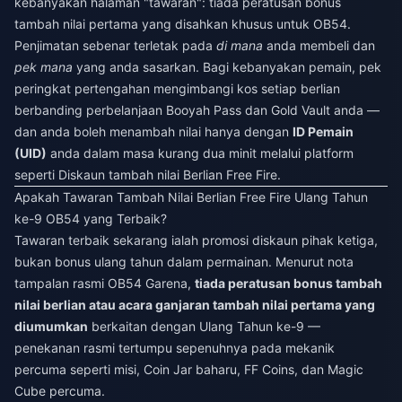
kebanyakan halaman "tawaran": tiada peratusan bonus
tambah nilai pertama yang disahkan khusus untuk OB54.
Penjimatan sebenar terletak pada
di mana
anda membeli dan
pek mana
yang anda sasarkan. Bagi kebanyakan pemain, pek
peringkat pertengahan mengimbangi kos setiap berlian
berbanding perbelanjaan Booyah Pass dan Gold Vault anda —
dan anda boleh menambah nilai hanya dengan
ID Pemain
(UID)
anda dalam masa kurang dua minit melalui platform
seperti
Diskaun tambah nilai Berlian Free Fire
.
Apakah Tawaran Tambah Nilai Berlian Free Fire Ulang Tahun
ke-9 OB54 yang Terbaik?
Tawaran terbaik sekarang ialah promosi diskaun pihak ketiga,
bukan bonus ulang tahun dalam permainan. Menurut nota
tampalan rasmi OB54 Garena,
tiada peratusan bonus tambah
nilai berlian atau acara ganjaran tambah nilai pertama yang
diumumkan
berkaitan dengan Ulang Tahun ke-9 —
penekanan rasmi tertumpu sepenuhnya pada mekanik
percuma seperti misi, Coin Jar baharu, FF Coins, dan Magic
Cube percuma.