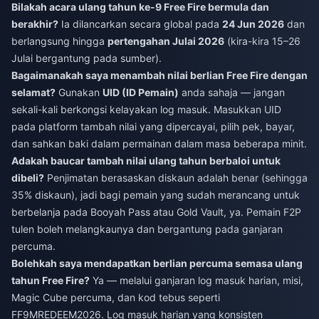
Bilakah acara ulang tahun ke-9 Free Fire bermula dan
berakhir?
Ia dilancarkan secara global pada
24 Jun 2026
dan
berlangsung hingga
pertengahan Julai 2026
(kira-kira 15–26
Julai bergantung pada sumber).
Bagaimanakah saya menambah nilai berlian Free Fire dengan
selamat?
Gunakan
UID (ID Pemain)
anda sahaja — jangan
sekali-kali berkongsi kelayakan log masuk. Masukkan UID
pada platform tambah nilai yang dipercayai, pilih pek, bayar,
dan sahkan baki dalam permainan dalam masa beberapa minit.
Adakah baucar tambah nilai ulang tahun berbaloi untuk
dibeli?
Penjimatan berasaskan diskaun adalah benar (sehingga
35% diskaun), jadi bagi pemain yang sudah merancang untuk
berbelanja pada Booyah Pass atau Gold Vault, ya. Pemain F2P
tulen boleh melangkaunya dan bergantung pada ganjaran
percuma.
Bolehkah saya mendapatkan berlian percuma semasa ulang
tahun Free Fire?
Ya — melalui ganjaran log masuk harian, misi,
Magic Cube percuma, dan kod tebus seperti
FF9MREDEEM2026. Log masuk harian yang konsisten