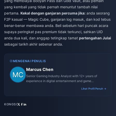
yang membiayai Booyah Pass dan Gold Vault, atau pemain
yang kembali yang tidak pernah menuntut tambah nilai
pertama.
Kekal dengan ganjaran percuma jika:
anda seorang
F2P kasual — Magic Cube, ganjaran log masuk, dan kod tebus
benar-benar membawa anda. Beli sebelum hari puncak acara
supaya peringkat pas premium tidak terkunci, sahkan UID
anda dua kali, dan anggap tetingkap tamat
pertengahan Julai
sebagai tarikh akhir sebenar anda.
MENGENAI PENULIS
Marcus Chen
Senior Gaming Industry Analyst with 12+ years of
experience in digital entertainment and game
monetization strategies.
Lihat Profil Penuh →
KONGSI