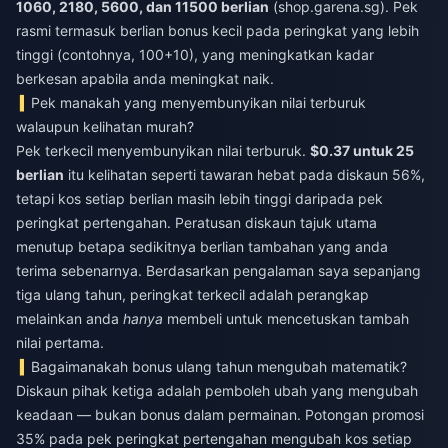
1060, 2180, 5600, dan 11500 berlian
(shop.garena.sg). Pek
rasmi termasuk berlian bonus kecil pada peringkat yang lebih
tinggi (contohnya, 100+10), yang meningkatkan kadar
berkesan apabila anda meningkat naik.
Pek manakah yang menyembunyikan nilai terburuk
walaupun kelihatan murah?
Pek terkecil menyembunyikan nilai terburuk.
$0.37 untuk 25
berlian
itu kelihatan seperti tawaran hebat pada diskaun 56%,
tetapi kos setiap berlian masih lebih tinggi daripada pek
peringkat pertengahan. Peratusan diskaun tajuk utama
menutup betapa sedikitnya berlian tambahan yang anda
terima sebenarnya. Berdasarkan pengalaman saya sepanjang
tiga ulang tahun, peringkat terkecil adalah perangkap
melainkan anda
hanya
membeli untuk mencetuskan tambah
nilai pertama.
Bagaimanakah bonus ulang tahun mengubah matematik?
Diskaun pihak ketiga adalah pemboleh ubah yang mengubah
keadaan — bukan bonus dalam permainan. Potongan promosi
35% pada pek peringkat pertengahan mengubah kos setiap