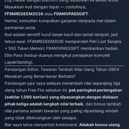
Masukkan kod dengan tepat — contohnya,
FF9MREDEEM2026
atau
F9ANIVPASSGIFT
.
Hantar, kemudian kumpulkan ganjaran daripada mel dalam
permainan anda.
Kod adalah sensitif huruf besar-kecil dan tamat tempoh, jadi
tebus awal. FF9MREDEEM2026 memperoleh Peti Loot Senjata
+ 500 Token Memori; F9ANIVPASSGIFT memberikan hadiah
Elite Pass (kedua-duanya mengikut penjejakan komuniti
LapakGaming).
Pandangan Editor: Tawaran Tambah Nilai Ulang Tahun OB54
Manakah yang Benar-benar Berbaloi?
Pandangan jujur saya selepas menambah nilai sepanjang tiga
ulang tahun Free Fire sebelum ini:
pek peringkat pertengahan
(sekitar 1,060 berlian) yang dipasangkan dengan diskaun
pihak ketiga adalah langkah nilai terbaik
, dan bonus tambah
nilai pertama adalah tawaran yang paling dipandang rendah
yang tidak dibincangkan oleh sesiapa.
Biar saya terus menyentuh kontroversi.
Adakah bonus ulang