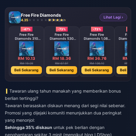
Free Fire Diamonds
Lihat Lagi ›
4.35
613 terjual
-47%
-73%
-73%
-73
Free Fire
Free Fire
Free Fire
Free F
Diamonds 310
Diamonds 530
Diamonds 1,080
Diamonds 
Diamonds
Diamonds
Diamonds
Diamo
【Middle East
【Middle East
【Middle 
region optional】
region optional】
region opt
RM 10.13
RM 18.36
RM 36.76
RM 73
RM 19.09
RM 67.97
RM 136.10
RM 272
Beli Sekarang
Beli Sekarang
Beli Sekarang
Beli Sek
Tawaran ulang tahun manakah yang memberikan bonus
berlian tertinggi?
Tawaran berasaskan diskaun menang dari segi nilai sebenar.
Promosi yang dijejaki komuniti menunjukkan dua peringkat
yang menonjol:
Sehingga 35% diskaun
untuk pek berlian dengan
penghantaran sekitar 3 minit (mengikut blog LDShop)