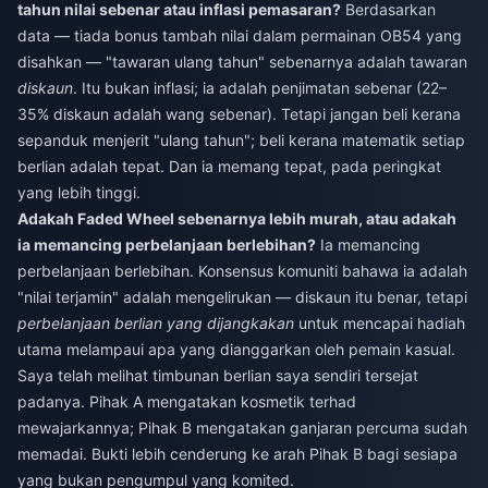
tahun nilai sebenar atau inflasi pemasaran?
Berdasarkan
data — tiada bonus tambah nilai dalam permainan OB54 yang
disahkan — "tawaran ulang tahun" sebenarnya adalah tawaran
diskaun
. Itu bukan inflasi; ia adalah penjimatan sebenar (22–
35% diskaun adalah wang sebenar). Tetapi jangan beli kerana
sepanduk menjerit "ulang tahun"; beli kerana matematik setiap
berlian adalah tepat. Dan ia memang tepat, pada peringkat
yang lebih tinggi.
Adakah Faded Wheel sebenarnya lebih murah, atau adakah
ia memancing perbelanjaan berlebihan?
Ia memancing
perbelanjaan berlebihan. Konsensus komuniti bahawa ia adalah
"nilai terjamin" adalah mengelirukan — diskaun itu benar, tetapi
perbelanjaan berlian yang dijangkakan
untuk mencapai hadiah
utama melampaui apa yang dianggarkan oleh pemain kasual.
Saya telah melihat timbunan berlian saya sendiri tersejat
padanya. Pihak A mengatakan kosmetik terhad
mewajarkannya; Pihak B mengatakan ganjaran percuma sudah
memadai. Bukti lebih cenderung ke arah Pihak B bagi sesiapa
yang bukan pengumpul yang komited.