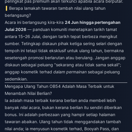
peringkat pas premium akan terkunci apabila acara berputar.
Berapa lamakah tawaran tambah nilai ulang tahun
berlangsung?
Acara ini berlangsung kira-kira
24 Jun hingga pertengahan
Julai 2026
— panduan komuniti menetapkan tarikh tamat
antara 15–26 Julai, dengan tarikh tepat berbeza mengikut
sumber. Tetingkap diskaun pihak ketiga sering selari dengan
tempoh ini tetapi tidak eksklusif untuk ulang tahun, bermakna
sesetengah promosi berlarutan atau berulang. Jangan anggap
diskaun sebagai peluang "sekarang atau tidak sama sekali";
anggap kosmetik terhad
dalam permainan
sebagai peluang
sedemikian.
Mengapa Ulang Tahun OB54 Adalah Masa Terbaik untuk
Menambah Nilai Berlian?
Ia adalah masa terbaik kerana berlian anda membeli lebih
banyak
nilai acara
, bukan kerana berlian itu sendiri diberikan
bonus. Ini adalah perbezaan yang hampir setiap halaman
tawaran abaikan. Ulang tahun tidak menggandakan tambah
nilai anda; ia menyusun kosmetik terhad, Booyah Pass, dan