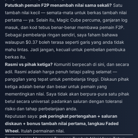
Patutkah pemain F2P menambah nilai sama sekali?
Satu
tambah nilai kecil — semata-mata untuk berkas tambah nilai
pertama — ya. Selain itu, Magic Cube percuma, ganjaran log
masuk, dan kod tebus benar-benar membawa pemain F2P.
Sebagai pembelanja ringan sendiri, saya faham bahawa
walaupun $0.37 boleh terasa seperti garis yang anda tidak
mahu lintas. Jadi jangan, kecuali untuk pembelian pembuka
berkas itu.
Rasmi vs pihak ketiga?
Komuniti berpecah di sini, dan secara
adil. Rasmi adalah harga penuh tetapi paling selamat —
panggilan yang tepat untuk pembelanja tinggi. Diskaun pihak
ketiga adalah benar dan besar untuk pemain yang
mementingkan nilai. Saya tidak akan berpura-pura satu pihak
betul secara universal: padankan saluran dengan toleransi
risiko dan tahap perbelanjaan anda.
Keputusan saya:
pek peringkat pertengahan + saluran
diskaun + bonus tambah nilai pertama, langkau Faded
Wheel.
Itulah permainan nilai.