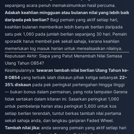
sepanjang acara penuh memaksimumkan hasil percuma.
Adakah keahlian mingguan atau bulanan nilai yang lebih baik
daripada pek berlian?
Bagi pemain yang aktif setiap hari,
keahlian bulanan memberikan lebih banyak berlian daripada
satu pek 1,060 pada jumlah berlian sepanjang 30 hari. Pemain
sporadik harus membeli pek sekali sahaja, kerana keahlian
memerlukan log masuk harian untuk merealisasikan nilainya.
Keputusan Akhir: Siapa yang Patut Menambah Nilai Semasa
Ulang Tahun OB54?
Kesimpulannya:
tawaran tambah nilai berlian Ulang Tahun ke-
9 OB54
yang terbaik ialah diskaun pihak ketiga sebanyak
22–
35% diskaun
pada pek peringkat pertengahan hingga tinggi
— bukan bonus dalam permainan, yang nota tampalan Garena
tidak sertakan dalam kitaran ini. Sasarkan peringkat 1,060
untuk pembelanja harian atau peringkat 5,600 untuk kos
setiap berlian terendah, tuntut berkas tambah nilai pertama
sekali sahaja anda, dan langkau ganjaran Faded Wheel.
Tambah nilai jika:
anda seorang pemain yang aktif setiap hari