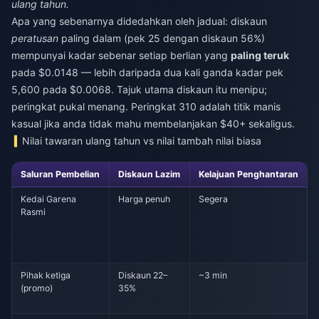
ulang tahun.
Apa yang sebenarnya didedahkan oleh jadual: diskaun
peratusan
paling dalam (pek 25 dengan diskaun 56%)
mempunyai kadar sebenar setiap berlian yang
paling teruk
pada $0.0148 — lebih daripada dua kali ganda kadar pek
5,600 pada $0.0068. Tajuk utama diskaun itu menipu;
peringkat pukal menang. Peringkat 310 adalah titik manis
kasual jika anda tidak mahu membelanjakan $40+ sekaligus.
Nilai tawaran ulang tahun vs nilai tambah nilai biasa
Saluran Pembelian
Diskaun Lazim
Kelajuan Penghantaran
Kedai Garena
Harga penuh
Segera
Rasmi
Pihak ketiga
Diskaun 22–
~3 min
(promo)
35%