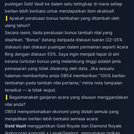
pusingan Gold Vault ke dalam satu tetingkap di mana setiap
berlian lebih berbaloi untuk mendapatkan item eksklusif.
Apakah peratusan bonus tambahan yang ditambah oleh
ulang tahun?
Secara rasmi, tiada peratusan bonus tambah nilai yang
disahkan. "Bonus" datang daripada diskaun luaran (22–35%
diskaun) dan diskaun pusingan dalam permainan seperti Acara
Ring dengan diskaun 55%. Saya ingin menjadi tepat di sini
kerana tuntutan bonus yang melambung tinggi adalah jenis
pemasaran yang tidak disokong oleh data. Jika sesuatu
halaman memberitahu anda OB54 memberikan "100% berlian
tambahan pada tambah nilai pertama," minta nota tampalan
tersebut — ia tidak wujud.
Bagaimanakah ganjaran acara yang disusun menggandakan
nilai anda?
OB54 memperkenalkan ekonomi yang diolah semula yang
menjadikan berlian lebih berbaloi semasa acara:
Gold Vault
menggantikan Gold Royale dan Diamond Royale
(kebocoran komuniti + LapakGaming), menyatukan tarikan