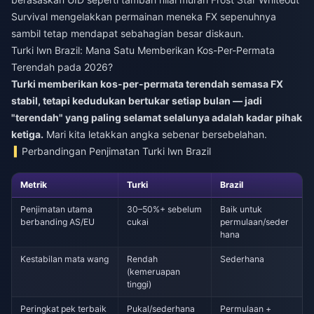
Survival
mengelakkan permainan meneka FX sepenuhnya
sambil tetap mendapat sebahagian besar diskaun.
Turki lwn Brazil: Mana Satu Memberikan Kos-Per-Permata
Terendah pada 2026?
Turki memberikan kos-per-permata terendah semasa FX
stabil, tetapi kedudukan bertukar setiap bulan — jadi
"terendah" yang paling selamat selalunya adalah kadar pihak
ketiga.
Mari kita letakkan angka sebenar bersebelahan.
Perbandingan Penjimatan Turki lwn Brazil
Metrik
Turki
Brazil
Penjimatan utama
30–50%+ sebelum
Baik untuk
berbanding AS/EU
cukai
permulaan/seder
hana
Kestabilan mata wang
Rendah
Sederhana
(kemeruapan
tinggi)
Peringkat pek terbaik
Pukal/sederhana
Permulaan +