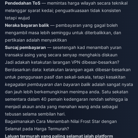
Pendedahan ToS
— memintas harga wilayah secara teknikal
melanggar syarat kedai; penguatkuasaan tidak konsisten
tetapi wujud
Neraka bayaran balik
— pembayaran yang gagal boleh
mengambil masa lebih seminggu untuk diterbalikkan, dan
pertikaian adalah menyakitkan
Surcaj pembayaran
— sesetengah kad menambah yuran
transaksi asing yang secara senyap menghakis diskaun
Jadi adakah ketakutan larangan VPN dibesar-besarkan?
Berdasarkan data: ketakutan
larangan
agak dibesar-besarkan
untuk penggunaan pasif dan sekali-sekala, tetapi kesakitan
kegagalan pembayaran dan bayaran balik
adalah sangat nyata
dan jauh lebih berkemungkinan menimpa anda. Satu sekatan
sementara dalam 40 pemain kedengaran rendah sehingga ia
menjadi akaun anda yang menahan wang anda sebagai
tebusan selama sembilan hari.
Bagaimanakah Cara Menambah Nilai Frost Star dengan
Selamat pada Harga Termurah?
Laluan termurah yang paling selamat ialah platform