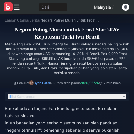
Cari
Malaysia
/
Laman Utama
/
Berita
/
Negara Paling Murah untuk Frost Star 2026: Keputusan Turki lwn Brazil
Negara Paling Murah untuk Frost Star 2026:
Keputusan Turki lwn Brazil
Menjelang awal 2026, Turki mengatasi Brazil sebagai negara paling murah
untuk tambah nilai Frost Star Whiteout Survival, biasanya berada 15–30%
di bawah harga asas USD berbanding 10–20% di Brazil. Pek 9,999 Frost
Star yang berharga $99.99 di AS turun kepada $58–69 di pasaran PPP
rendah seperti Turki. Namun, jurang tersebut berubah setiap bulan
mengikut Lira Turki, dan Brazil merupakan pilihan yang lebih stabil serta
berisiko rendah.
Penulis:
Ryan Patel
Diterbitkan pada:
2026/06/26
17 min baca
Isi Kandungan
Berikut adalah terjemahan kandungan tersebut ke dalam
bahasa Melayu:
Inilah bahagian yang sering disembunyikan oleh panduan
"negara termurah": pemenang sebenar biasanya bukanlah