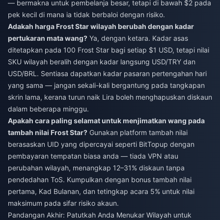
— bermakna untuk pembelanja besar, tetapi di bawah $2 pada
pek kecil di mana ia tidak berbaloi dengan risiko.
Adakah harga Frost Star wilayah berubah dengan kadar
pertukaran mata wang?
Ya, dengan ketara. Kadar asas
ditetapkan pada 100 Frost Star bagi setiap $1 USD, tetapi nilai
SKU wilayah beralih dengan kadar langsung USD/TRY dan
USD/BRL. Sentiasa dapatkan kadar pasaran pertengahan hari
yang sama — jangan sekali-kali bergantung pada tangkapan
skrin lama, kerana turun naik Lira boleh menghapuskan diskaun
dalam beberapa minggu.
Apakah cara paling selamat untuk menjimatkan wang pada
tambah nilai Frost Star?
Gunakan platform tambah nilai
berasaskan UID yang dipercayai seperti BitTopup dengan
pembayaran tempatan biasa anda — tiada VPN atau
perubahan wilayah, menangkap 12–31% diskaun tanpa
pendedahan ToS. Kumpulkan dengan bonus tambah nilai
pertama, Kad Bulanan, dan tetingkap acara 5% untuk nilai
maksimum pada sifar risiko akaun.
Pandangan Akhir: Patutkah Anda Menukar Wilayah untuk