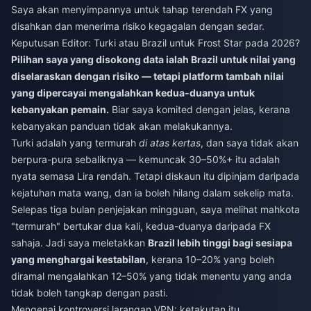
Saya akan menyimpannya untuk tahap terendah FX yang
disahkan dan menerima risiko kegagalan dengan sedar.
Keputusan Editor: Turki atau Brazil untuk Frost Star pada 2026?
Pilihan saya yang disokong data ialah Brazil untuk nilai yang
diselaraskan dengan risiko — tetapi platform tambah nilai
yang dipercayai mengalahkan kedua-duanya untuk
kebanyakan pemain.
Biar saya komited dengan jelas, kerana
kebanyakan panduan tidak akan melakukannya.
Turki adalah yang termurah
di atas kertas
, dan saya tidak akan
berpura-pura sebaliknya — kemuncak 30–50%+ itu adalah
nyata semasa Lira rendah. Tetapi diskaun itu dipinjam daripada
kejatuhan mata wang, dan ia boleh hilang dalam sekelip mata.
Selepas tiga bulan penjejakan mingguan, saya melihat mahkota
"termurah" bertukar dua kali, kedua-duanya daripada FX
sahaja. Jadi saya meletakkan
Brazil lebih tinggi bagi sesiapa
yang menghargai kestabilan
, kerana 10–20% yang boleh
diramal mengalahkan 12–50% yang tidak menentu yang anda
tidak boleh tangkap dengan pasti.
Mengenai kontroversi larangan VPN: ketakutan itu