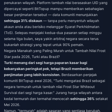
penukaran wilayah. Platform tambah nilai berasaskan UID yang
dipercayai seperti BitTopup mampu memberikan sebahagian
besar penjimatan tersebut — data komuniti menunjukkan
sehingga 31% diskaun
— tanpa perlu menyentuh wilayah
akaun anda atau berisiko melanggar Syarat Perkhidmatan
(ToS). Selepas menjejaki kedua-dua pasaran setiap minggu
selama tiga bulan, saya yakin arbitraj negara secara terus
bukanlah strategi yang tepat untuk 90% pemain.
Negara Manakah yang Paling Murah untuk Tambah Nilai Frost
Star pada 2026, Turki atau Brazil?
Turki menang dari segi harga paparan kasar bagi
kebanyakan peringkat pek, tetapi Brazil memberikan
penjimatan yang lebih konsisten.
Berdasarkan penjejak
komuniti BitTopup awal 2026, "Turki mengatasi Brazil sebagai
negara termurah untuk tambah nilai Frost Star Whiteout
Survival dari segi harga kasar." Jurang harga wilayah antara
kedai termurah dan termahal mencecah
sehingga 36%
setakat
Mei 2026.
Namun, "termurah" adalah sasaran yang sentiasa berubah.