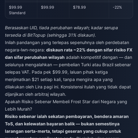
$99.99
$99.99
$78.99
-22%
Standard
Berasaskan UID, tiada perubahan wilayah; kadar serupa
tersedia di BitTopup (sehingga 31% diskaun).
Inilah pandangan yang terlepas sepenuhnya oleh perdebatan
negara-lwn-negara:
diskaun rata ~22% dengan sifar risiko FX
dan sifar perubahan wilayah
adalah kompetitif dengan — dan
selalunya mengalahkan — pembelian Turki atau Brazil sebenar
selepas VAT. Pada pek $99.99, laluan pihak ketiga
menjimatkan $21 setiap kali, tanpa mengira apa yang
dilakukan oleh Lira pagi ini. Konsistensi itulah yang tidak dapat
dijanjikan oleh arbitraj wilayah.
Apakah Risiko Sebenar Membeli Frost Star dari Negara yang
Lebih Murah?
Risiko sebenar ialah sekatan pembayaran, bendera amaran
ToS, dan kelewatan bayaran balik — bukan semestinya
larangan serta-merta, tetapi geseran yang cukup untuk