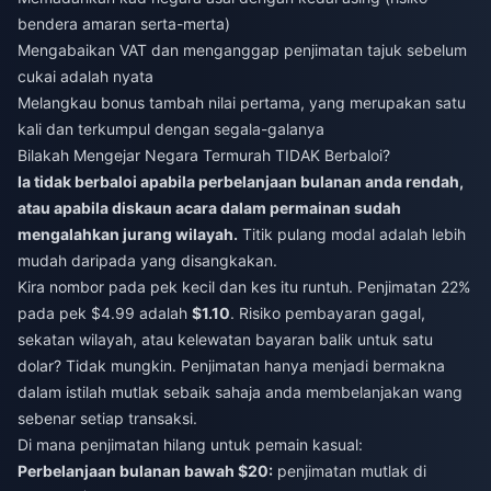
bendera amaran serta-merta)
Mengabaikan VAT dan menganggap penjimatan tajuk sebelum
cukai adalah nyata
Melangkau bonus tambah nilai pertama, yang merupakan satu
kali dan terkumpul dengan segala-galanya
Bilakah Mengejar Negara Termurah TIDAK Berbaloi?
Ia tidak berbaloi apabila perbelanjaan bulanan anda rendah,
atau apabila diskaun acara dalam permainan sudah
mengalahkan jurang wilayah.
Titik pulang modal adalah lebih
mudah daripada yang disangkakan.
Kira nombor pada pek kecil dan kes itu runtuh. Penjimatan 22%
pada pek $4.99 adalah
$1.10
. Risiko pembayaran gagal,
sekatan wilayah, atau kelewatan bayaran balik untuk satu
dolar? Tidak mungkin. Penjimatan hanya menjadi bermakna
dalam istilah mutlak sebaik sahaja anda membelanjakan wang
sebenar setiap transaksi.
Di mana penjimatan hilang untuk pemain kasual:
Perbelanjaan bulanan bawah $20:
penjimatan mutlak di