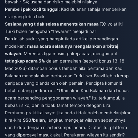
bawah ~$4; usaha dan risiko melebihi nilainya
Pembeli pek kecil tunggal:
Kad Bulanan sahaja memberikan
nilai yang lebih baik
Sesiapa yang tidak selesa menentukan masa FX:
volatiliti
Turki boleh mengubah "tawaran" menjadi par
Dan inilah sudut yang hampir tiada artikel perbandingan
modelkan:
masa acara selalunya mengalahkan arbitraj
wilayah.
Merentas tiga musim pakej acara, mengumpul
tetingkap acara 5%
dalam permainan (seperti bonus 13–18
Mac 2026) ditambah bonus tambah nilai pertama dan Kad
Bulanan mengalahkan perbezaan Turki-lwn-Brazil lebih kerap
daripada yang diandaikan oleh pemain. Pencipta komuniti
betul tentang perkara ini: "Utamakan Kad Bulanan dan bonus
acara berbanding penggodaman wilayah." Itu terkumpul, ia
bebas risiko, dan ia tidak tamat tempoh dengan Lira.
Peraturan praktikal saya: jika anda tidak boleh membelanjakan
kira-kira
$50/bulan
, langkau mengejar wilayah sepenuhnya
dan hidup dengan nilai terkumpul acara. Di atas itu, platform
yang dipercayai masuk akal. Penukaran wilayah itu sendiri?