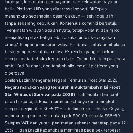
larangan, kegagalan pembayaran, dan kelewatan bayaran
balik. Platform UID yang dipercayai seperti BitTopup
menangkap sebahagian besar diskaun — sehingga 31% —
tanpa sebarang keburukan. Konsensus komuniti bersetuju:
"Penjimatan wilayah adalah nyata, tetapi volatiliti dan risiko
menjadikan pihak ketiga lebih disukai untuk kebanyakan
orang." Simpan penukaran wilayah sebenar untuk pembelanja
besar yang menentukan masa FX rendah yang disahkan,
dengan mata terbuka kepada risiko. Orang lain: kumpul acara,
ambil Kad Bulanan, dan tambah nilai melalui platform yang
dipercayai.
Soalan Lazim Mengenai Negara Termurah Frost Star 2026
Negara manakah yang termurah untuk tambah nilai Frost
Star Whiteout Survival pada 2026?
Turki adalah termurah
pada harga tajuk kasar merentas kebanyakan peringkat,
dengan penjimatan 30–50%+ sebelum cukai semasa FX yang
menguntungkan, menurunkan pek $99.99 kepada $58–69.
Selepas VAT dan yuran, penjimatan sebenar menetap pada 12–
25% — dan Brazil kadangkala memintas pada pek terbesar