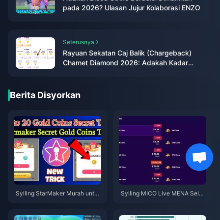
pada 2026? Ulasan Jujur Kolaborasi ENZO
Seterusnya
Rayuan Sekatan Caj Balik (Chargeback)
Chamet Diamond 2026: Adakah Kadar
Kejayaan Benar-benar 0%?
Berita Disyorkan
Syiling StarMaker Murah untuk
Syiling MICO Live MENA Selep
Ujibakat SupernovaX 2026 (Di
as v5.2: Tawaran Termurah 20
skaun 12-23%)
26