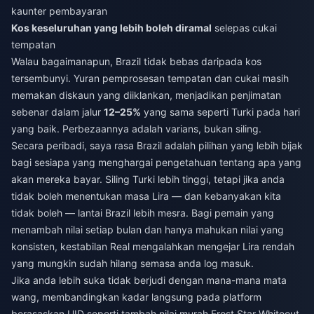
kaunter pembayaran
Kos keseluruhan yang lebih boleh diramal
selepas cukai
tempatan
Walau bagaimanapun, Brazil tidak bebas daripada kos
tersembunyi. Yuran pemprosesan tempatan dan cukai masih
memakan diskaun yang diiklankan, menjadikan penjimatan
sebenar dalam jalur
12–25%
yang sama seperti Turki pada hari
yang baik. Perbezaannya adalah varians, bukan siling.
Secara peribadi, saya rasa Brazil adalah pilihan yang lebih bijak
bagi sesiapa yang menghargai pengetahuan tentang apa yang
akan mereka bayar. Siling Turki lebih tinggi, tetapi jika anda
tidak boleh menentukan masa Lira — dan kebanyakan kita
tidak boleh — lantai Brazil lebih mesra. Bagi pemain yang
menambah nilai setiap bulan dan hanya mahukan nilai yang
konsisten, kestabilan Real mengalahkan mengejar Lira rendah
yang mungkin sudah hilang semasa anda log masuk.
Jika anda lebih suka tidak berjudi dengan mana-mana mata
wang, membandingkan kadar langsung pada platform
berasaskan UID seperti
tambah nilai murah Frost Star Whiteout