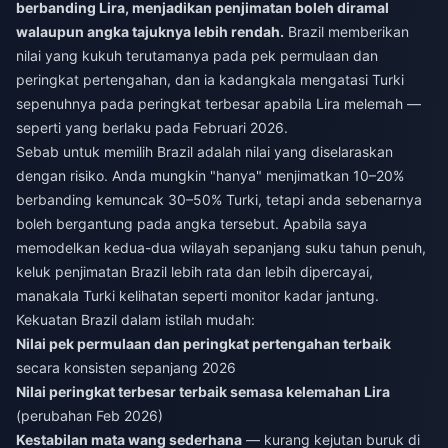
berbanding Lira, menjadikan penjimatan boleh diramal
walaupun angka tajuknya lebih rendah.
Brazil memberikan
nilai yang kukuh terutamanya pada pek permulaan dan
peringkat pertengahan, dan ia kadangkala mengatasi Turki
sepenuhnya pada peringkat terbesar apabila Lira melemah —
seperti yang berlaku pada Februari 2026.
Sebab untuk memilih Brazil adalah nilai yang diselaraskan
dengan risiko. Anda mungkin "hanya" menjimatkan 10–20%
berbanding kemuncak 30–50% Turki, tetapi anda sebenarnya
boleh bergantung pada angka tersebut. Apabila saya
memodelkan kedua-dua wilayah sepanjang suku tahun penuh,
keluk penjimatan Brazil lebih rata dan lebih dipercayai,
manakala Turki kelihatan seperti monitor kadar jantung.
Kekuatan Brazil dalam istilah mudah:
Nilai pek permulaan dan peringkat pertengahan terbaik
secara konsisten sepanjang 2026
Nilai peringkat terbesar terbaik semasa kelemahan Lira
(perubahan Feb 2026)
Kestabilan mata wang sederhana
— kurang kejutan buruk di