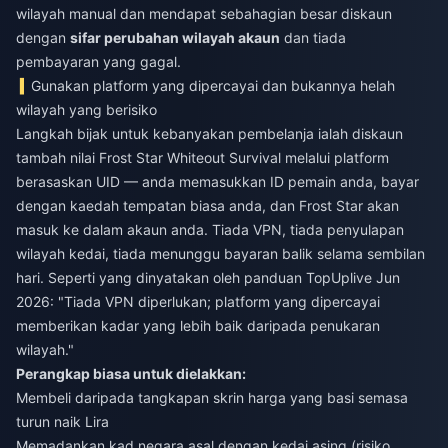
wilayah manual dan mendapat sebahagian besar diskaun
dengan
sifar perubahan wilayah akaun
dan tiada
pembayaran yang gagal.
Gunakan platform yang dipercayai dan bukannya helah
wilayah yang berisiko
Langkah bijak untuk kebanyakan pembelanja ialah
diskaun
tambah nilai Frost Star Whiteout Survival
melalui platform
berasaskan UID — anda memasukkan ID pemain anda, bayar
dengan kaedah tempatan biasa anda, dan Frost Star akan
masuk ke dalam akaun anda. Tiada VPN, tiada penyulapan
wilayah kedai, tiada menunggu bayaran balik selama sembilan
hari. Seperti yang dinyatakan oleh panduan TopUplive Jun
2026: "Tiada VPN diperlukan; platform yang dipercayai
memberikan kadar yang lebih baik daripada penukaran
wilayah."
Perangkap biasa untuk dielakkan:
Membeli daripada tangkapan skrin harga yang basi semasa
turun naik Lira
Memadankan kad negara asal dengan kedai asing (risiko