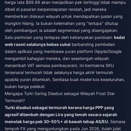
harga rata $99.99 akan menjadikan pek tertinggi tidak mampu
dibeli di pasaran berpendapatan rendah, jadi mereka
memberikan diskaun wilayah untuk mendapatkan jualan yang
mungkin hilang. Ia bukan kelemahan yang "terlupa" ditutup
oleh pembangun; ia adalah segmentasi yang disengajakan.
Satu perincian yang terlepas oleh kebanyakan panduan:
kedai
web rasmi selalunya bebas cukai
berbanding pembelian
dalam aplikasi yang membawa yuran platform (Apple/Google
mengambil bahagian mereka, dan sesetengah wilayah
menambah VAT semasa pembayaran). Ini bermakna SKU
tersenarai
termurah tidak selalunya harga
akhir
termurah
apabila yuran ditambah. Sentiasa buat model kos keseluruhan,
bukan harga pelekat.
Mengapa Turki Sering Disebut sebagai Wilayah Frost Star
Termurah?
Turki disebut sebagai termurah kerana harga PPP yang
agresif ditambah dengan Lira yang lemah secara sejarah
menolak harga pek 30–50%+ di bawah tahap AS/EU.
Semasa
tempoh FX yang menguntungkan pada Jun 2026, itulah julat