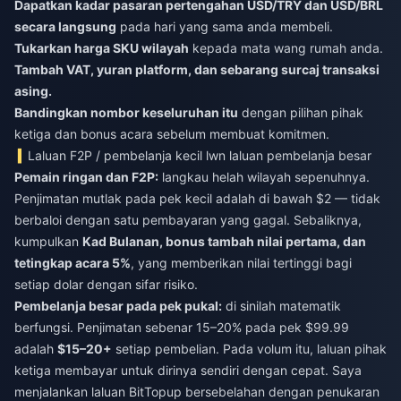
Dapatkan kadar pasaran pertengahan USD/TRY dan USD/BRL
secara langsung
pada hari yang sama anda membeli.
Tukarkan harga SKU wilayah
kepada mata wang rumah anda.
Tambah VAT, yuran platform, dan sebarang surcaj transaksi
asing.
Bandingkan nombor keseluruhan itu
dengan pilihan pihak
ketiga dan bonus acara sebelum membuat komitmen.
Laluan F2P / pembelanja kecil lwn laluan pembelanja besar
Pemain ringan dan F2P:
langkau helah wilayah sepenuhnya.
Penjimatan mutlak pada pek kecil adalah di bawah $2 — tidak
berbaloi dengan satu pembayaran yang gagal. Sebaliknya,
kumpulkan
Kad Bulanan, bonus tambah nilai pertama, dan
tetingkap acara 5%
, yang memberikan nilai tertinggi bagi
setiap dolar dengan sifar risiko.
Pembelanja besar pada pek pukal:
di sinilah matematik
berfungsi. Penjimatan sebenar 15–20% pada pek $99.99
adalah
$15–20+
setiap pembelian. Pada volum itu, laluan pihak
ketiga membayar untuk dirinya sendiri dengan cepat. Saya
menjalankan laluan BitTopup bersebelahan dengan penukaran