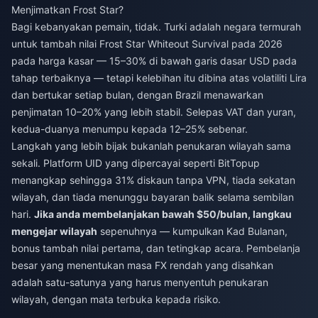
Menjimatkan Frost Star?
Bagi kebanyakan pemain, tidak. Turki adalah negara termurah
untuk tambah nilai Frost Star Whiteout Survival pada 2026
pada harga kasar — 15–30% di bawah garis dasar USD pada
tahap terbaiknya — tetapi kelebihan itu dibina atas volatiliti Lira
dan bertukar setiap bulan, dengan Brazil menawarkan
penjimatan 10–20% yang lebih stabil. Selepas VAT dan yuran,
kedua-duanya menumpu kepada 12–25% sebenar.
Langkah yang lebih bijak bukanlah penukaran wilayah sama
sekali. Platform UID yang dipercayai seperti BitTopup
menangkap sehingga 31% diskaun tanpa VPN, tiada sekatan
wilayah, dan tiada menunggu bayaran balik selama sembilan
hari.
Jika anda membelanjakan bawah $50/bulan, langkau
mengejar wilayah
sepenuhnya — kumpulkan Kad Bulanan,
bonus tambah nilai pertama, dan tetingkap acara. Pembelanja
besar yang menentukan masa FX rendah yang disahkan
adalah satu-satunya yang harus menyentuh penukaran
wilayah, dengan mata terbuka kepada risiko.