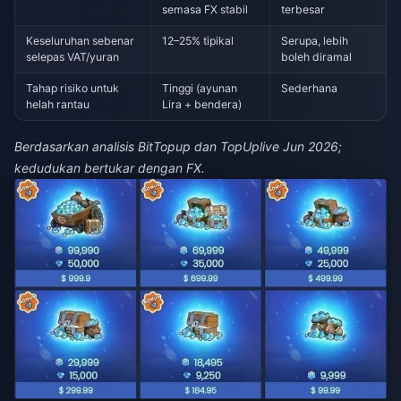
semasa FX stabil
terbesar
Keseluruhan sebenar
12–25% tipikal
Serupa, lebih
selepas VAT/yuran
boleh diramal
Tahap risiko untuk
Tinggi (ayunan
Sederhana
helah rantau
Lira + bendera)
Berdasarkan analisis BitTopup dan TopUplive Jun 2026;
kedudukan bertukar dengan FX.