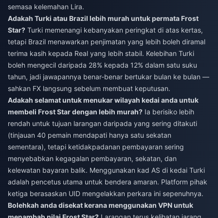
semasa kelemahan Lira.
Adakah Turki atau Brazil lebih murah untuk permata Frost
Star?
Turki memenangi kebanyakan peringkat di atas kertas,
tetapi Brazil menawarkan penjimatan yang lebih boleh diramal
terima kasih kepada Real yang lebih stabil. Kelebihan Turki
boleh mengecil daripada 28% kepada 12% dalam satu suku
tahun, jadi jawapannya benar-benar bertukar bulan ke bulan —
sahkan FX langsung sebelum membuat keputusan.
Adakah selamat untuk menukar wilayah kedai anda untuk
membeli Frost Star dengan lebih murah?
Ia berisiko lebih
rendah untuk tujuan larangan daripada yang sering ditakuti
(tinjauan 40 pemain mendapati hanya satu sekatan
sementara), tetapi ketidakpadanan pembayaran sering
menyebabkan kegagalan pembayaran, sekatan, dan
kelewatan bayaran balik. Menggunakan kad AS di kedai Turki
adalah pencetus utama untuk bendera amaran. Platform pihak
ketiga berasaskan UID mengelakkan perkara ini sepenuhnya.
Bolehkah anda disekat kerana menggunakan VPN untuk
menambah nilai Frost Star?
Larangan terus kelihatan jarang