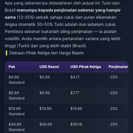
Apa yang sebenarnya didedahkan oleh jadual ini: Turki dan
Brazil
menumpu kepada penjimatan sebenar yang hampir
sama
(12–25%) sebaik sahaja cukai dan yuran dikenakan.
Angka dramatik 30–50% Turki adalah ilusi sebelum cukai.
Pembeza sebenar bukanlah siling penjimatan — ia adalah
volatiliti. Anda memilih antara pertaruhan varians yang lebih
tinggi (Turki) dan yang lebih stabil (Brazil).
Diskaun Pihak Ketiga lwn Harga Rasmi
Pek
USD Rasmi
USD Pihak Ketiga
Penjimatan
$4.99
$4.99
$4.17
-23%
Standard
$9.99
$9.99
$7.77
-22%
Standard
$19.99
$19.99
$15.66
-22%
Standard
$49.99
$49.99
$39.16
-22%
Standard