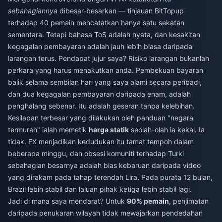
sebahagiannya
dibesar-besarkan — tinjauan BitTopup
terhadap 40 pemain mencatatkan hanya satu sekatan
sementara. Tetapi bahasa ToS adalah nyata, dan kesakitan
kegagalan pembayaran adalah jauh lebih biasa daripada
larangan terus. Pendapat jujur saya? Risiko larangan bukanlah
perkara yang harus menakutkan anda. Pembekuan bayaran
balik selama sembilan hari yang saya alami secara peribadi,
dan dua kegagalan pembayaran daripada enam, adalah
penghalang sebenar. Itu adalah geseran tanpa kelebihan.
Kesilapan terbesar yang dilakukan oleh panduan "negara
termurah" ialah memetik
harga statik
seolah-olah ia kekal. Ia
tidak. FX menjadikan kedudukan itu tamat tempoh dalam
beberapa minggu, dan obsesi komuniti terhadap Turki
sebahagian besarnya adalah bias kebaruan daripada video
yang dirakam pada tahap terendah Lira. Pada purata 12 bulan,
Brazil lebih stabil dan laluan pihak ketiga lebih stabil lagi.
Jadi di mana saya mendarat? Untuk
90% pemain
, penjimatan
daripada penukaran wilayah tidak mewajarkan pendedahan