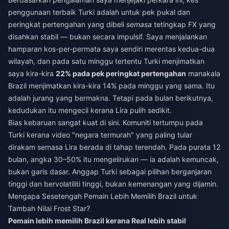
penggunaan terbaik Turki adalah untuk pek pukal dan
peringkat pertengahan yang dibeli
semasa
tetingkap FX yang
disahkan stabil — bukan secara impulsif. Saya menjalankan
hamparan kos-per-permata saya sendiri merentas kedua-dua
wilayah, dan pada satu minggu tertentu Turki menjimatkan
saya kira-kira
22% pada pek peringkat pertengahan
manakala
Brazil menjimatkan kira-kira 14% pada minggu yang sama. Itu
adalah jurang yang bermakna. Tetapi pada bulan berikutnya,
kedudukan itu mengecil kerana Lira pulih sedikit.
Bias kebaruan sangat kuat di sini. Komuniti tertumpu pada
Turki kerana video "negara termurah" yang paling tular
dirakam semasa Lira berada di tahap terendah. Pada purata 12
bulan, angka 30–50% itu mengelirukan — ia adalah kemuncak,
bukan garis dasar. Anggap Turki sebagai pilihan berganjaran
tinggi dan bervolatiliti tinggi, bukan kemenangan yang dijamin.
Mengapa Sesetengah Pemain Lebih Memilih Brazil untuk
Tambah Nilai Frost Star?
Pemain lebih memilih Brazil kerana Real lebih stabil