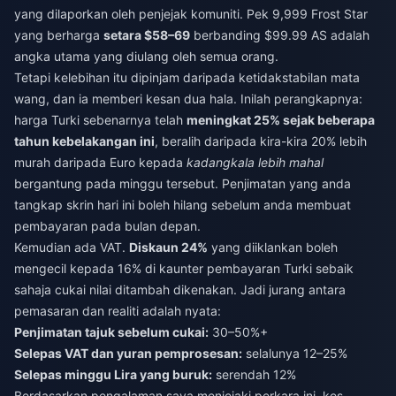
yang dilaporkan oleh penjejak komuniti. Pek 9,999 Frost Star
yang berharga
setara $58–69
berbanding $99.99 AS adalah
angka utama yang diulang oleh semua orang.
Tetapi kelebihan itu dipinjam daripada ketidakstabilan mata
wang, dan ia memberi kesan dua hala. Inilah perangkapnya:
harga Turki sebenarnya telah
meningkat 25% sejak beberapa
tahun kebelakangan ini
, beralih daripada kira-kira 20% lebih
murah daripada Euro kepada
kadangkala lebih mahal
bergantung pada minggu tersebut. Penjimatan yang anda
tangkap skrin hari ini boleh hilang sebelum anda membuat
pembayaran pada bulan depan.
Kemudian ada VAT.
Diskaun 24%
yang diiklankan boleh
mengecil kepada 16% di kaunter pembayaran Turki sebaik
sahaja cukai nilai ditambah dikenakan. Jadi jurang antara
pemasaran dan realiti adalah nyata:
Penjimatan tajuk sebelum cukai:
30–50%+
Selepas VAT dan yuran pemprosesan:
selalunya 12–25%
Selepas minggu Lira yang buruk:
serendah 12%
Berdasarkan pengalaman saya menjejaki perkara ini, kes