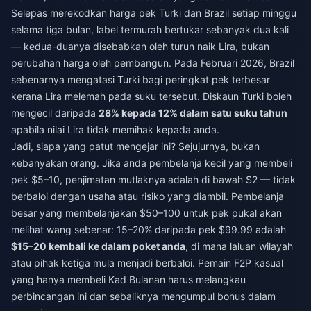
Selepas merekodkan harga pek Turki dan Brazil setiap minggu
selama tiga bulan, label termurah bertukar sebanyak dua kali
— kedua-duanya disebabkan oleh turun naik Lira, bukan
perubahan harga oleh pembangun. Pada Februari 2026, Brazil
sebenarnya mengatasi Turki bagi peringkat pek terbesar
kerana Lira melemah pada suku tersebut. Diskaun Turki boleh
mengecil daripada
28% kepada 12% dalam satu suku tahun
apabila nilai Lira tidak memihak kepada anda.
Jadi, siapa yang patut mengejar ini? Sejujurnya, bukan
kebanyakan orang. Jika anda pembelanja kecil yang membeli
pek $5–10, penjimatan mutlaknya adalah di bawah $2 — tidak
berbaloi dengan usaha atau risiko yang diambil. Pembelanja
besar yang membelanjakan $50–100 untuk pek pukal akan
melihat wang sebenar: 15–20% daripada pek $99.99 adalah
$15–20 kembali ke dalam poket anda
, di mana laluan wilayah
atau pihak ketiga mula menjadi berbaloi. Pemain F2P kasual
yang hanya membeli Kad Bulanan harus melangkau
perbincangan ini dan sebaliknya mengumpul bonus dalam