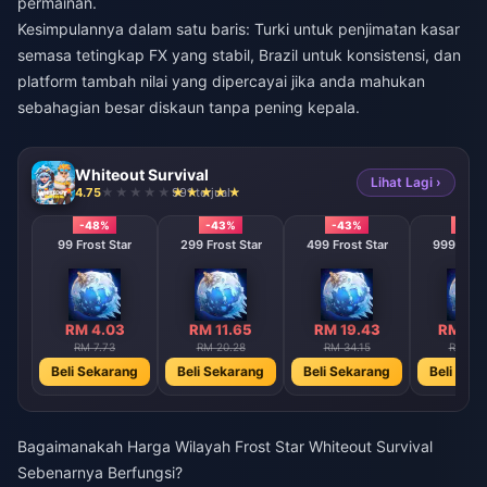
permainan.
Kesimpulannya dalam satu baris: Turki untuk penjimatan kasar
semasa tetingkap FX yang stabil, Brazil untuk konsistensi, dan
platform tambah nilai yang dipercayai jika anda mahukan
sebahagian besar diskaun tanpa pening kepala.
Whiteout Survival
Lihat Lagi ›
4.75
991 terjual
-48%
-43%
-43%
-43
99 Frost Star
299 Frost Star
499 Frost Star
999 Frost
RM 4.03
RM 11.65
RM 19.43
RM 38
RM 7.73
RM 20.28
RM 34.15
RM 68.
Beli Sekarang
Beli Sekarang
Beli Sekarang
Beli Sek
Bagaimanakah Harga Wilayah Frost Star Whiteout Survival
Sebenarnya Berfungsi?