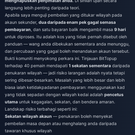
menghapuskan penjimatan anda.
Di sinilah ujian secara
langsung lebih penting daripada teori.
Apabila saya menguji pembelian yang ditukar wilayah pada
akaun sekunder,
dua daripada enam pek gagal semasa
pembayaran
, dan satu bayaran balik mengambil masa
9 hari
untuk diproses. Itu adalah kos yang tidak pernah disebut oleh
panduan — wang anda dibekukan sementara anda menunggu,
dan percubaan yang gagal boleh menandakan akaun tersebut.
Bukti komuniti menyokong perkara ini. Tinjauan BitTopup
terhadap 40 pemain mendapati
1 sekatan sementara
daripada
penukaran wilayah — jadi risiko larangan adalah nyata tetapi
sering dibesar-besarkan. Masalah yang lebih besar dan lebih
biasa ialah ketidakpadanan pembayaran: menggunakan kad
yang tidak sepadan dengan wilayah kedai adalah
pencetus
utama
untuk kegagalan, sekatan, dan bendera amaran.
Landskap risiko terbahagi seperti ini:
Sekatan wilayah akaun
— penukaran boleh menyekat
pembelian masa depan atau menghalang anda daripada
tawaran khusus wilayah