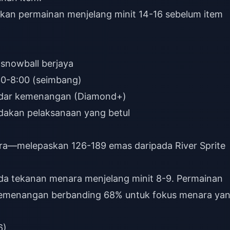
an permainan menjelang minit 14-16 sebelum item
 snowball berjaya
:30-8:00 (seimbang)
adar kemenangan (Diamond+)
dakan pelaksanaan yang betul
era—melepaskan 126-189 emas daripada River Sprite
a tekanan menara menjelang minit 8-9. Permainan
 kemenangan berbanding 68% untuk fokus menara ya
6)