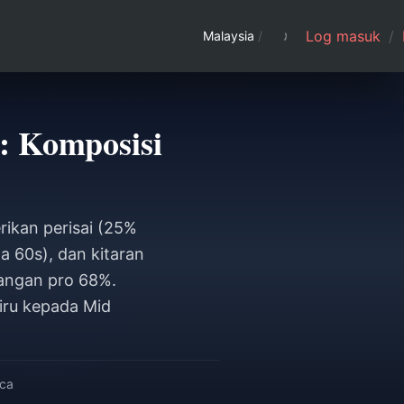
Log masuk
/
Malaysia
/
: Komposisi
ikan perisai (25%
a 60s), dan kitaran
angan pro 68%.
iru kepada Mid
ca