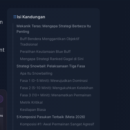
Isi Kandungan
an
Mekanik Teras: Mengapa Strategi Berbeza Itu
Penting
Buff Bendera Menggantikan Objektif
Tradisional
nt
Peralihan Keutamaan Blue Buff
Mengapa Strategi Ranked Gagal di Sini
Strategi Snowball: Pelaksanaan Tiga Fasa
Apa Itu Snowballing
Fasa 1 (0-5 Minit): Mewujudkan Dominasi
Fasa 2 (5-10 Minit): Mengukuhkan Kelebihan
Fasa 3 (10+ Minit): Menamatkan Permainan
Metrik Kritikal
Kesilapan Biasa
-49%
-50%
ens
8000 Tokens
80 Tokens
5 Komposisi Pasukan Terbaik (Meta 2026)
Komposisi #1: Awal Permainan Sangat Agresif