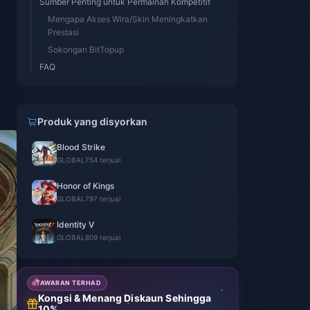
Sumber Penting untuk Permainan Kompetitif
Mengapa Akses Wira/Skin Meningkatkan
Prestasi
Sokongan BitTopup
FAQ
Produk yang disyorkan
Blood Strike
GLOBAL
754 terjual
Honor of Kings
GLOBAL
797 terjual
Identity V
GLOBAL
809 terjual
TAWARAN TERHAD
Kongsi & Menang Diskaun Sehingga
10%