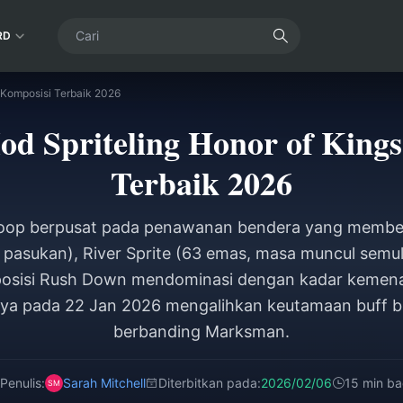
RD
 Komposisi Terbaik 2026
d Spriteling Honor of Kings
Terbaik 2026
roop berpusat pada penawanan bendera yang member
pasukan), River Sprite (63 emas, masa muncul semul
posisi Rush Down mendominasi dengan kadar kemen
ya pada 22 Jan 2026 mengalihkan keutamaan buff b
berbanding Marksman.
Penulis:
Sarah Mitchell
Diterbitkan pada:
2026/02/06
15 min ba