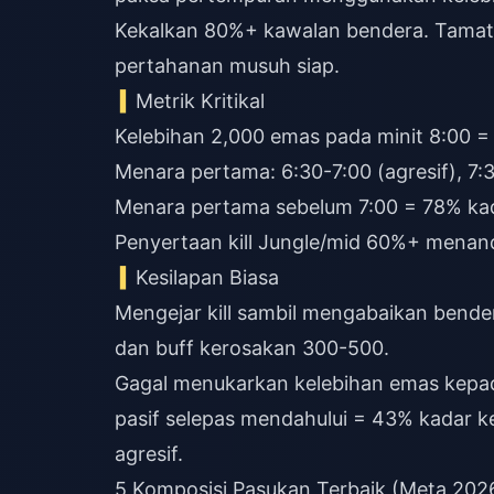
Kekalkan 80%+ kawalan bendera. Tamatk
pertahanan musuh siap.
Metrik Kritikal
Kelebihan 2,000 emas pada minit 8:00 =
Menara pertama: 6:30-7:00 (agresif), 7
Menara pertama sebelum 7:00 = 78% k
Penyertaan kill Jungle/mid 60%+ menan
Kesilapan Biasa
Mengejar kill sambil mengabaikan bend
dan buff kerosakan 300-500.
Gagal menukarkan kelebihan emas kepad
pasif selepas mendahului = 43% kadar
agresif.
5 Komposisi Pasukan Terbaik (Meta 202