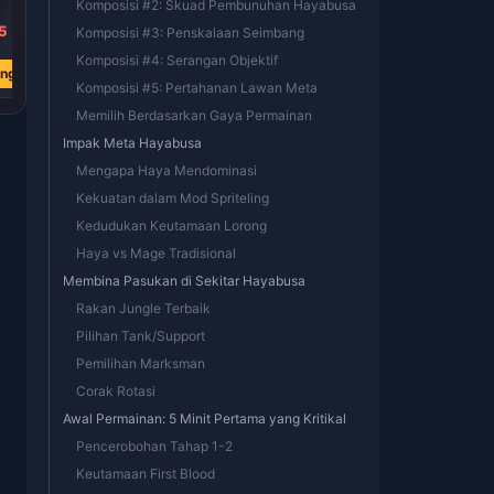
Komposisi #2: Skuad Pembunuhan Hayabusa
5
RM 314.33
RM 3.09
Komposisi #3: Penskalaan Seimbang
RM 620.43
RM 6.13
Komposisi #4: Serangan Objektif
ang
Beli Sekarang
Beli Sekarang
Komposisi #5: Pertahanan Lawan Meta
Memilih Berdasarkan Gaya Permainan
Impak Meta Hayabusa
Mengapa Haya Mendominasi
Kekuatan dalam Mod Spriteling
Kedudukan Keutamaan Lorong
Haya vs Mage Tradisional
Membina Pasukan di Sekitar Hayabusa
Rakan Jungle Terbaik
Pilihan Tank/Support
Pemilihan Marksman
Corak Rotasi
Awal Permainan: 5 Minit Pertama yang Kritikal
Pencerobohan Tahap 1-2
Keutamaan First Blood