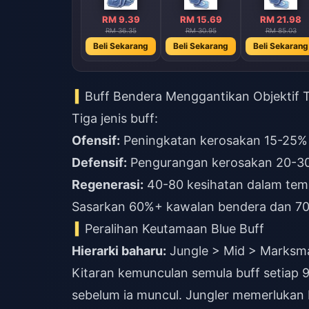
RM 9.39
RM 15.69
RM 21.98
RM 36.35
RM 30.95
RM 85.03
Beli Sekarang
Beli Sekarang
Beli Sekarang
Buff Bendera Menggantikan Objektif T
Tiga jenis buff:
Ofensif:
Peningkatan kerosakan 15-25%
Defensif:
Pengurangan kerosakan 20-3
Regenerasi:
40-80 kesihatan dalam tem
Sasarkan 60%+ kawalan bendera dan 70-
Peralihan Keutamaan Blue Buff
Hierarki baharu:
Jungle > Mid > Marksm
Kitaran kemunculan semula buff setiap 
sebelum ia muncul. Jungler memerlukan 