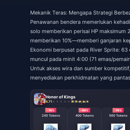
Mekanik Teras: Mengapa Strategi Berbez
Penawanan bendera memerlukan kehadir
solo memberikan perisai HP maksimum 
memberikan 10%—memberi ganjaran kepa
Ekonomi berpusat pada River Sprite: 63 
muncul pada minit 4:00 (71 emas/pemain
Untuk akses wira dan sumber kompetitif
menyediakan perkhidmatan yang pantas
Honor of Kings
4.71
797 terjual
-74%
-49%
-74%
240 Tokens
400 Tokens
560 Tokens