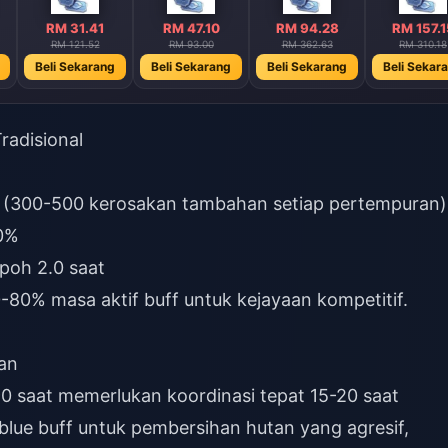
RM 31.41
RM 47.10
RM 94.28
RM 157.1
RM 121.52
RM 93.00
RM 362.63
RM 310.18
Beli Sekarang
Beli Sekarang
Beli Sekarang
Beli Sekar
radisional
 (300-500 kerosakan tambahan setiap pertempuran)
0%
poh 2.0 saat
80% masa aktif buff untuk kejayaan kompetitif.
an
90 saat memerlukan koordinasi tepat 15-20 saat
blue buff untuk pembersihan hutan yang agresif,