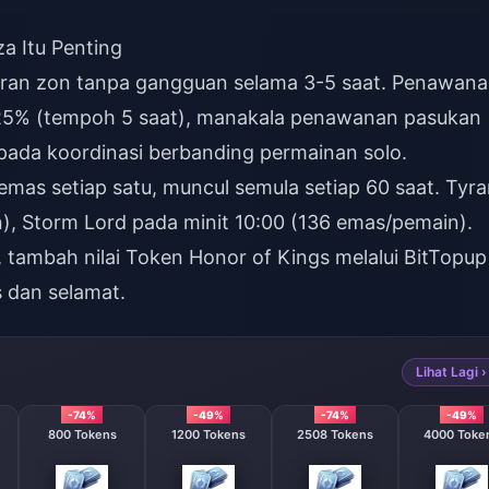
a Itu Penting
an zon tanpa gangguan selama 3-5 saat. Penawan
25% (tempoh 5 saat), manakala penawanan pasukan
da koordinasi berbanding permainan solo.
emas setiap satu, muncul semula setiap 60 saat. Tyra
), Storm Lord pada minit 10:00 (136 emas/pemain).
,
tambah nilai Token Honor of Kings
melalui BitTopup
 dan selamat.
Lihat Lagi ›
-74%
-49%
-74%
-49%
800 Tokens
1200 Tokens
2508 Tokens
4000 Tok