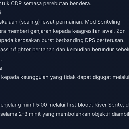
ntuk CDR semasa perebutan bendera.
i
alaan (scaling) lewat permainan. Mod Spriteling
a memberi ganjaran kepada keagresifan awal. Zon
epada kerosakan burst berbanding DPS berterusan.
assin/fighter bertahan dan kemudian berundur sebe
.
a
kepada keunggulan yang tidak dapat digugat melalu
elang minit 5:00 melalui first blood, River Sprite, 
 selama 2-3 minit yang membolehkan objektif diambil