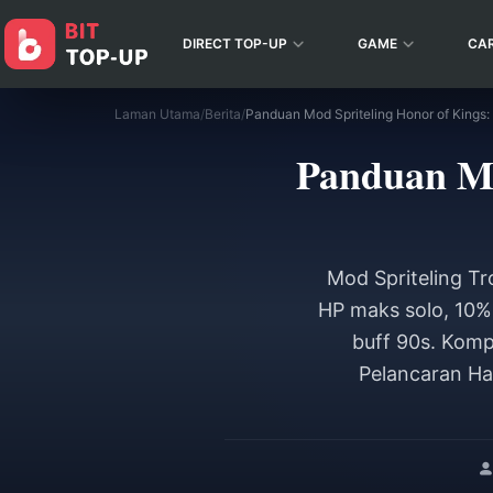
DIRECT TOP-UP
GAME
CA
Laman Utama
/
Berita
/
Panduan Mod Spriteling Honor of Kings:
Panduan Mo
Mod Spriteling T
HP maks solo, 10% 
buff 90s. Kom
Pelancaran Ha