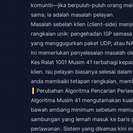
komuniti—jika berpuluh-puluh orang me
sama, ia adalah masalah pelayan.
Masalah sebelah klien (client-side) menj
rangkaian unik: pengehadan ISP semasa w
yang menggugurkan paket UDP, atau NA
Ini memerlukan penyelesaian masalah ol
Kes Ralat 1001 Musim 41 terbahagi kepa
klien. Isu pelayan biasanya selesai dala
anda membaiki tetapan rangkaian, membe
Perubahan Algoritma Pencarian Perl
Algoritma Musim 41 mengutamakan kuali
bawah ambang minimum sebelum memul
sambungan yang lemah masuk ke baris g
perlawanan. Sistem yang dikemas kini m