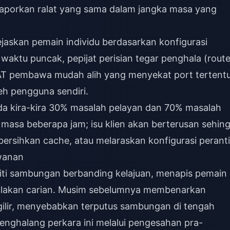
laporkan ralat yang sama dalam jangka masa yang
ejaskan pemain individu berdasarkan konfigurasi
aktu puncak, pepijat perisian tegar penghala (route
T pembawa mudah alih yang menyekat port tertentu
eh pengguna sendiri.
da kira-kira 30% masalah pelayan dan 70% masalah
m masa beberapa jam; isu klien akan berterusan sehin
rsihkan cache, atau melaraskan konfigurasi peranti
awanan
ti sambungan berbanding kelajuan, menapis pemain 
akan carian. Musim sebelumnya membenarkan
ilir, menyebabkan terputus sambungan di tengah
enghalang perkara ini melalui pengesahan pra-