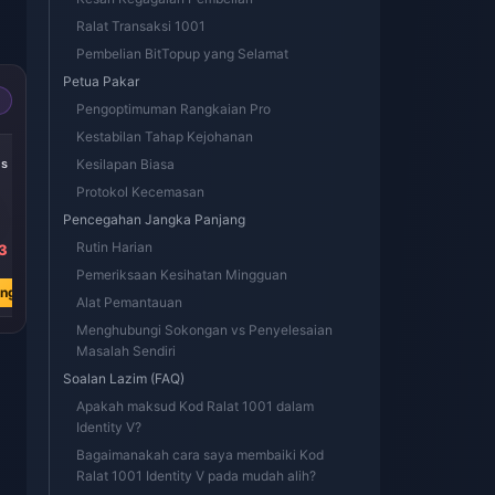
Ralat Transaksi 1001
Pembelian BitTopup yang Selamat
Petua Pakar
Pengoptimuman Rangkaian Pro
Kestabilan Tahap Kejohanan
-22%
-25%
-27%
es
305 Echoes
Kesilapan Biasa
185 Echoes
60 Echoes
Protokol Kecemasan
Pencegahan Jangka Panjang
Rutin Harian
3
RM 17.74
RM 10.62
RM 3.50
RM 22.80
RM 14.14
RM 4.78
Pemeriksaan Kesihatan Mingguan
ang
Beli Sekarang
Beli Sekarang
Beli Sekarang
Alat Pemantauan
Menghubungi Sokongan vs Penyelesaian
Masalah Sendiri
Soalan Lazim (FAQ)
Apakah maksud Kod Ralat 1001 dalam
Identity V?
Bagaimanakah cara saya membaiki Kod
Ralat 1001 Identity V pada mudah alih?