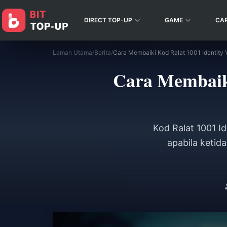
DIRECT TOP-UP
GAME
CA
Laman Utama
/
Berita
/
Cara Membaiki
Kod Ralat 1001 
apabila ketid