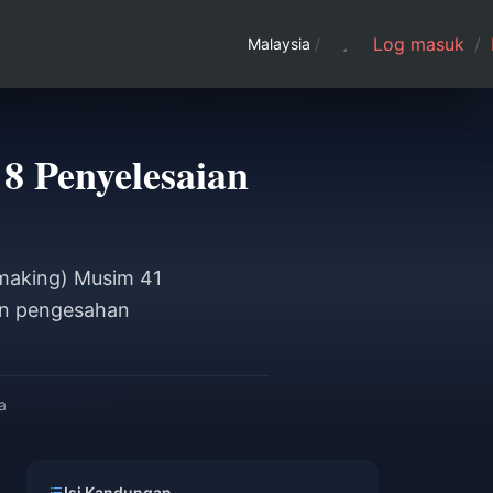
Log masuk
/
Malaysia
/
8 Penyelesaian
making) Musim 41
lan pengesahan
a
Isi Kandungan