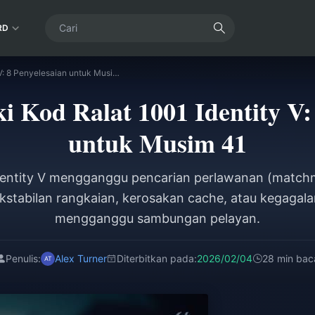
RD
Cara Membaiki Kod Ralat 1001 Identity V: 8 Penyelesaian untuk Musim 41
 Kod Ralat 1001 Identity V: 
untuk Musim 41
Identity V mengganggu pencarian perlawanan (match
akstabilan rangkaian, kerosakan cache, atau kegaga
mengganggu sambungan pelayan.
Penulis:
Alex Turner
Diterbitkan pada:
2026/02/04
28 min bac