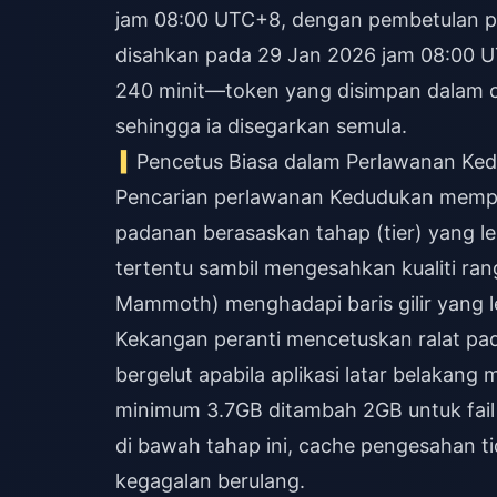
jam 08:00 UTC+8, dengan pembetulan pa
disahkan pada 29 Jan 2026 jam 08:00 
240 minit—token yang disimpan dalam 
sehingga ia disegarkan semula.
Pencetus Biasa dalam Perlawanan Ke
Pencarian perlawanan Kedudukan mempun
padanan berasaskan tahap (tier) yang le
tertentu sambil mengesahkan kualiti ran
Mammoth) menghadapi baris gilir yang 
Kekangan peranti mencetuskan ralat pa
bergelut apabila aplikasi latar belaka
minimum 3.7GB ditambah 2GB untuk fail 
di bawah tahap ini, cache pengesahan t
kegagalan berulang.