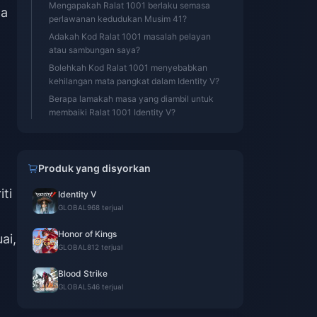
Mengapakah Ralat 1001 berlaku semasa
la
perlawanan kedudukan Musim 41?
Adakah Kod Ralat 1001 masalah pelayan
atau sambungan saya?
Bolehkah Kod Ralat 1001 menyebabkan
kehilangan mata pangkat dalam Identity V?
Berapa lamakah masa yang diambil untuk
membaiki Ralat 1001 Identity V?
Produk yang disyorkan
ti
Identity V
GLOBAL
968 terjual
Honor of Kings
ai,
GLOBAL
812 terjual
Blood Strike
GLOBAL
546 terjual