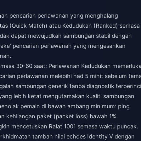
ahan pencarian perlawanan yang menghalang
antas (Quick Match) atau Kedudukan (Ranked) semasa
a tidak dapat mewujudkan sambungan stabil dengan
hake' pencarian perlawanan yang mengesahkan
nan.
 masa 30-60 saat; Perlawanan Kedudukan memerluk
ncarian perlawanan melebihi had 5 minit sebelum tam
galan sambungan generik tanpa diagnostik terperinci
yang lebih ketat mengutamakan kualiti sambungan
 menolak pemain di bawah ambang minimum: ping
n kehilangan paket (packet loss) bawah 1%.
gkin mencetuskan Ralat 1001 semasa waktu puncak.
perkhidmatan
tambah nilai echoes Identity V dengan