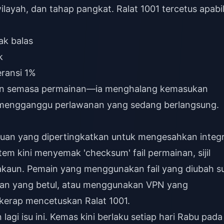
layah, dan tahap pangkat. Ralat 1001 tercetus apabi
:
ak balas
k
eransi 1%
gan semasa permainan—ia menghalang kemasukan
mengganggu perlawanan yang sedang berlangsung.
an yang dipertingkatkan untuk mengesahkan integri
em kini menyemak 'checksum' fail permainan, sijil
akaun. Pemain yang menggunakan fail yang diubah su
san yang betul, atau menggunakan VPN yang
kerap mencetuskan Ralat 1001.
i isu ini. Kemas kini berlaku setiap hari Rabu pada