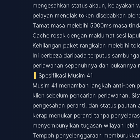
mengesahkan status akaun, kelayakan wi
pelayan menolak token disebabkan oleh
Tamat masa melebihi 5000ms masa tind
Cache rosak dengan maklumat sesi lapu
Kehilangan paket rangkaian melebihi tol
Ini berbeza daripada terputus sambun
perlawanan sepenuhnya dan bukannya 
Spesifikasi Musim 41
Musim 41 menambah langkah anti-penipu
klien sebelum pencarian perlawanan. Sist
pengesahan peranti, dan status pautan 
kerap menukar peranti tanpa penyelara
menyembunyikan tugasan wilayah lebih 
Tempoh penyelenggaraan memburukkan lag