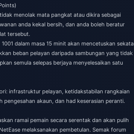
oints)
tidak menolak mata pangkat atau dikira sebagai
wanan anda kekal bersih, dan anda boleh beratur
at tersebut.
t 1001 dalam masa 15 minit akan mencetuskan sekat
elakkan beban pelayan daripada sambungan yang tidak
apkan semula selepas berjaya menyelesaikan satu
ri: infrastruktur pelayan, ketidakstabilan rangkaian
ah pengesahan akaun, dan had keserasian peranti.
jaskan ramai pemain secara serentak dan akan pulih
a NetEase melaksanakan pembetulan. Semak forum