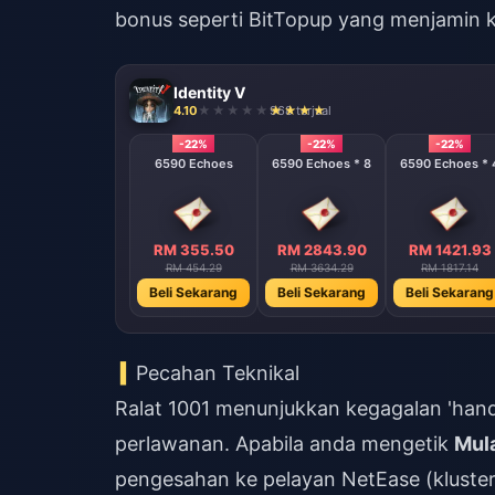
bonus
seperti BitTopup yang menjamin k
Identity V
4.10
968 terjual
-22%
-22%
-22%
6590 Echoes
6590 Echoes * 8
6590 Echoes * 
RM 355.50
RM 2843.90
RM 1421.93
RM 454.29
RM 3634.29
RM 1817.14
Beli Sekarang
Beli Sekarang
Beli Sekarang
Pecahan Teknikal
Ralat 1001 menunjukkan kegagalan 'han
perlawanan. Apabila anda mengetik
Mul
pengesahan ke pelayan NetEase (kluster