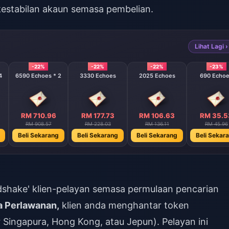
estabilan akaun semasa pembelian.
Lihat Lagi ›
-22%
-22%
-22%
-23%
4
6590 Echoes * 2
3330 Echoes
2025 Echoes
690 Echo
RM 710.96
RM 177.73
RM 106.63
RM 35.5
RM 908.57
RM 228.03
RM 136.11
RM 45.96
Beli Sekarang
Beli Sekarang
Beli Sekarang
Beli Sekar
dshake' klien-pelayan semasa permulaan pencarian
a Perlawanan,
klien anda menghantar token
 Singapura, Hong Kong, atau Jepun). Pelayan ini