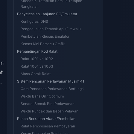
Kaedah 5: Tetapkan Semula Tetapan
Rangkaian
Penyelesaian Lanjutan PC/Emulator
Konfigurasi DNS
Pengecualian Tembok Api (Firewall)
Pembetulan Khusus Emulator
Kemas Kini Pemacu Grafik
Perbandingan Kod Ralat
Ralat 1001 vs 1002
an
Ralat 1001 vs 1003
at
Masa Corak Ralat
.
Sistem Pencarian Perlawanan Musim 41
Cara Pencarian Perlawanan Berfungsi
Waktu Baris Gilir Optimum
Senarai Semak Pra-Perlawanan
Waktu Puncak dan Beban Pelayan
Punca Berkaitan Akaun/Pembelian
Ralat Pemprosesan Pembayaran
Kesan Kegagalan Pembelian