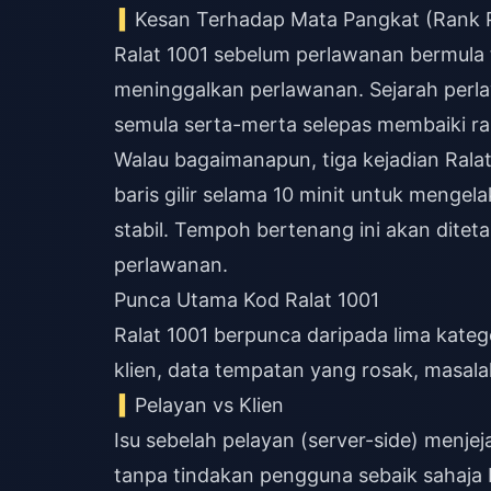
Kesan Terhadap Mata Pangkat (Rank P
Ralat 1001 sebelum perlawanan bermula 
meninggalkan perlawanan. Sejarah perla
semula serta-merta selepas membaiki ral
Walau bagaimanapun, tiga kejadian Rala
baris gilir selama 10 minit untuk meng
stabil. Tempoh bertenang ini akan ditet
perlawanan.
Punca Utama Kod Ralat 1001
Ralat 1001 berpunca daripada lima katego
klien, data tempatan yang rosak, masal
Pelayan vs Klien
Isu sebelah pelayan (server-side) menje
tanpa tindakan pengguna sebaik sahaj