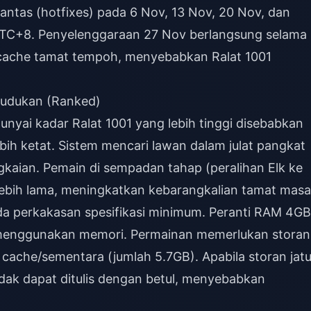
ntas (hotfixes) pada 6 Nov, 13 Nov, 20 Nov, dan
UTC+8. Penyelenggaraan 27 Nov berlangsung selama
cache tamat tempoh, menyebabkan Ralat 1001
dudukan (Ranked)
yai kadar Ralat 1001 yang lebih tinggi disebabkan
bih ketat. Sistem mencari lawan dalam julat pangkat
gkaian. Pemain di sempadan tahap (peralihan Elk ke
lebih lama, meningkatkan kebarangkalian tamat masa
da perkakasan spesifikasi minimum. Peranti RAM 4GB
ng menggunakan memori. Permainan memerlukan storan
cache/sementara (jumlah 5.7GB). Apabila storan jat
idak dapat ditulis dengan betul, menyebabkan