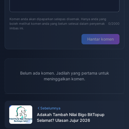
Komen anda akan dipaparkan selepas disemak. Hanya anda yang
boleh melihat komen anda yang belum selesai dalam penyemak
0/2000
imbas ini.
Hantar komen
Belum ada komen. Jadilah yang pertama untuk
meninggalkan komen.
Sebelumnya
Adakah Tambah Nilai Bigo BitTopup
Selamat? Ulasan Jujur 2026