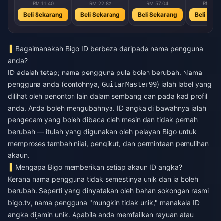
RM 11.40
RM 22.82
RM 57.04
RM 114
Beli Sekarang
Beli Sekarang
Beli Sekarang
Beli Sek
Bagaimanakah Bigo ID berbeza daripada nama pengguna
anda?
ID adalah tetap; nama pengguna pula boleh berubah. Nama
pengguna anda (contohnya,
) ialah label yang
GuitarMaster99
dilihat oleh penonton lain dalam sembang dan pada kad profil
anda. Anda boleh mengubahnya. ID angka di bawahnya ialah
pengecam yang boleh dibaca oleh mesin dan tidak pernah
berubah — itulah yang digunakan oleh pelayan Bigo untuk
memproses tambah nilai, pengikut, dan permintaan pemulihan
akaun.
Mengapa Bigo memberikan setiap akaun ID angka?
Kerana nama pengguna tidak semestinya unik dan ia boleh
berubah. Seperti yang dinyatakan oleh bahan sokongan rasmi
bigo.tv, nama pengguna "mungkin tidak unik," manakala ID
angka dijamin unik. Apabila anda memfailkan rayuan atau