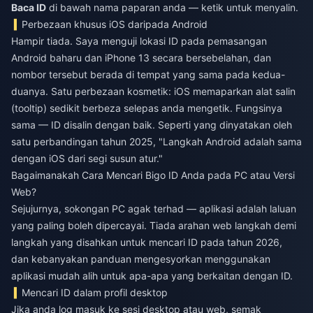
Baca ID
di bawah nama paparan anda — ketik untuk menyalin.
Perbezaan khusus iOS daripada Android
Hampir tiada. Saya menguji lokasi ID pada pemasangan
Android baharu dan iPhone 13 secara bersebelahan, dan
nombor tersebut berada di tempat yang sama pada kedua-
duanya. Satu perbezaan kosmetik: iOS memaparkan alat salin
(tooltip) sedikit berbeza selepas anda mengetik. Fungsinya
sama — ID disalin dengan baik. Seperti yang dinyatakan oleh
satu perbandingan tahun 2025, "Langkah Android adalah sama
dengan iOS dari segi susun atur."
Bagaimanakah Cara Mencari Bigo ID Anda pada PC atau Versi
Web?
Sejujurnya, sokongan PC agak terhad — aplikasi adalah laluan
yang paling boleh dipercayai. Tiada arahan web langkah demi
langkah yang disahkan untuk mencari ID pada tahun 2026,
dan kebanyakan panduan mengesyorkan menggunakan
aplikasi mudah alih untuk apa-apa yang berkaitan dengan ID.
Mencari ID dalam profil desktop
Jika anda log masuk ke sesi desktop atau web, semak