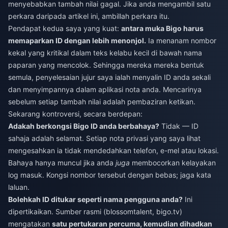
menyebabkan tambah nilai gagal. Jika anda mengambil satu
perkara daripada artikel ini, ambillah perkara itu.
Pendapat kedua saya yang kuat:
antara muka Bigo harus
memaparkan ID dengan lebih menonjol.
Ia menanam nombor
kekal yang kritikal dalam teks kelabu kecil di bawah nama
paparan yang mencolok. Sehingga mereka mereka bentuk
semula, penyelesaian jujur saya ialah menyalin ID anda sekali
dan menyimpannya dalam aplikasi nota anda. Mencarinya
sebelum setiap tambah nilai adalah pembaziran ketikan.
Sekarang kontroversi, secara berdepan:
Adakah berkongsi Bigo ID anda berbahaya?
Tidak — ID
sahaja adalah selamat. Setiap nota privasi yang saya lihat
mengesahkan ia tidak mendedahkan telefon, e-mel atau lokasi.
Bahaya hanya muncul jika anda
juga
membocorkan kelayakan
log masuk. Kongsi nombor tersebut dengan bebas; jaga kata
laluan.
Bolehkah ID ditukar seperti nama pengguna anda?
Ini
dipertikaikan. Sumber rasmi (blossomtalent, bigo.tv)
mengatakan
satu pertukaran percuma, kemudian dihadkan