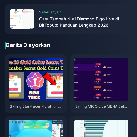
Seterusnya
Cara Tambah Nilai Diamond Bigo Live di
BitTopup: Panduan Lengkap 2026
Berita Disyorkan
Syiling StarMaker Murah untuk
Syiling MICO Live MENA Selep
Ujibakat SupernovaX 2026 (Di
as v5.2: Tawaran Termurah 20
skaun 12-23%)
26