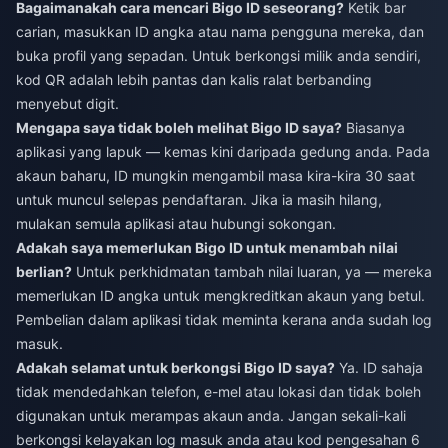
Bagaimanakah cara mencari Bigo ID seseorang?
Ketik bar
carian, masukkan ID angka atau nama pengguna mereka, dan
buka profil yang sepadan. Untuk berkongsi milik anda sendiri,
kod QR adalah lebih pantas dan kalis ralat berbanding
menyebut digit.
Mengapa saya tidak boleh melihat Bigo ID saya?
Biasanya
aplikasi yang lapuk — kemas kini daripada gedung anda. Pada
akaun baharu, ID mungkin mengambil masa kira-kira 30 saat
untuk muncul selepas pendaftaran. Jika ia masih hilang,
mulakan semula aplikasi atau hubungi sokongan.
Adakah saya memerlukan Bigo ID untuk menambah nilai
berlian?
Untuk perkhidmatan tambah nilai luaran, ya — mereka
memerlukan ID angka untuk mengkreditkan akaun yang betul.
Pembelian dalam aplikasi tidak meminta kerana anda sudah log
masuk.
Adakah selamat untuk berkongsi Bigo ID saya?
Ya. ID sahaja
tidak mendedahkan telefon, e-mel atau lokasi dan tidak boleh
digunakan untuk merampas akaun anda. Jangan sekali-kali
berkongsi kelayakan log masuk anda atau kod pengesahan 6