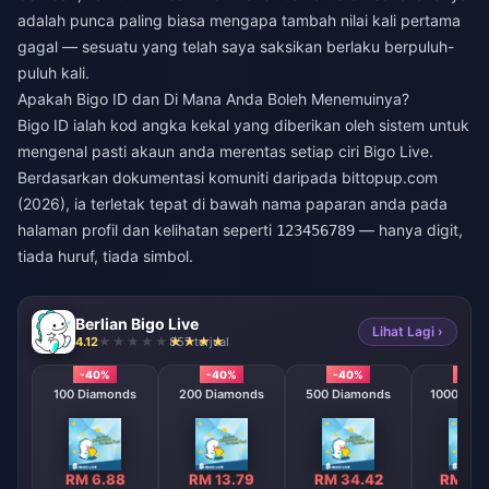
adalah punca paling biasa mengapa tambah nilai kali pertama
gagal — sesuatu yang telah saya saksikan berlaku berpuluh-
puluh kali.
Apakah Bigo ID dan Di Mana Anda Boleh Menemuinya?
Bigo ID ialah kod angka kekal yang diberikan oleh sistem untuk
mengenal pasti akaun anda merentas setiap ciri Bigo Live.
Berdasarkan dokumentasi komuniti daripada bittopup.com
(2026), ia terletak tepat di bawah nama paparan anda pada
halaman profil dan kelihatan seperti
— hanya digit,
123456789
tiada huruf, tiada simbol.
Berlian Bigo Live
Lihat Lagi ›
4.12
857 terjual
-40%
-40%
-40%
-40
100 Diamonds
200 Diamonds
500 Diamonds
1000 Dia
RM 6.88
RM 13.79
RM 34.42
RM 68