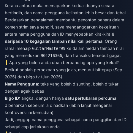
Kerana antara muka memaparkan kedua-duanya secara
bertindih, dan nama pengguna kelihatan lebih besar dan tebal.
Berdasarkan pengalaman membantu penonton baharu dalam
komen strim saya sendiri, saya menganggarkan kekeliruan
antara nama pengguna dan ID menyebabkan kira-kira
6
daripada 10 kegagalan tambah nilai kali pertama
. Orang
ramai menaip
ke dalam medan tambah nilai
GuitarMaster99
yang memerlukan
, dan transaksi tersebut gagal.
901216366
Apa yang boleh anda ubah berbanding apa yang kekal?
Berikut adalah perbezaan yang jelas, menurut bittopup (Sep
2025) dan bigo.tv (Jun 2025):
Nama Pengguna:
teks yang boleh disunting, boleh ditukar
dengan agak bebas
Bigo ID:
angka, dengan hanya
satu pertukaran percuma
dibenarkan sebelum ia dihadkan (lebih lanjut mengenai
kontroversi ini kemudian)
Jadi, anggap nama pengguna sebagai nama panggilan dan ID
sebagai cap jari akaun anda.