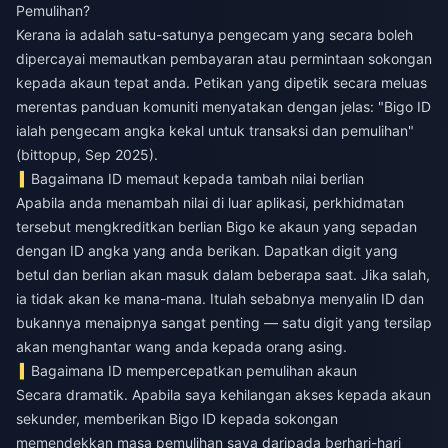
Pemulihan?
Kerana ia adalah satu-satunya pengecam yang secara boleh
dipercayai memautkan pembayaran atau permintaan sokongan
kepada akaun tepat anda. Petikan yang dipetik secara meluas
merentas panduan komuniti menyatakan dengan jelas: "Bigo ID
ialah pengecam angka kekal untuk transaksi dan pemulihan"
(bittopup, Sep 2025).
Bagaimana ID memaut kepada tambah nilai berlian
Apabila anda menambah nilai di luar aplikasi, perkhidmatan
tersebut mengkreditkan
berlian Bigo
ke akaun yang sepadan
dengan ID angka yang anda berikan. Dapatkan digit yang
betul dan berlian akan masuk dalam beberapa saat. Jika salah,
ia tidak akan ke mana-mana. Itulah sebabnya menyalin ID dan
bukannya menaipnya sangat penting — satu digit yang tersilap
akan menghantar wang anda kepada orang asing.
Bagaimana ID mempercepatkan pemulihan akaun
Secara dramatik. Apabila saya kehilangan akses kepada akaun
sekunder, memberikan Bigo ID kepada sokongan
memendekkan masa pemulihan saya daripada berhari-hari