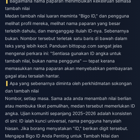
Bagaimana nama paparan menimbulkan kekeliruan semasa
tambah nilai
Medan tambah nilai luaran meminta "Bigo ID," dan pengguna
melihat profil mereka, melihat nama paparan yang besar
terlebih dahulu, dan menganggap itulah ID-nya. Sebenarnya
bukan. Nombor tersebut terletak satu baris di bawah dalam
teks yang lebih kecil. Panduan bittopup.com sangat jelas
mengenai perkara ini: "Sentiasa gunakan ID angka untuk
tambah nilai, bukan nama pengguna" — tepat kerana
memasukkan nama paparan akan menyebabkan pembayaran
gagal atau tersalah hantar.
Apa yang sebenarnya diminta oleh perkhidmatan sokongan
dan tambah nilai
Nombor, setiap masa. Sama ada anda menambah nilai berlian
atau membuka tiket pemulihan, medan tersebut memerlukan ID
angka. Ujian komuniti sepanjang 2025–2026 adalah konsisten
di sini: ID ialah kunci universal, nama pengguna hanyalah
hiasan. Jika borang menyatakan "ID," berikan digit tersebut.
Mengapa Bigo ID Anda Penting untuk Tambah Nilai dan