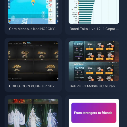
Cara Menebus Kod NCRCKYT
Bateri Taka Live 1.2.11 Cepat H
8EF untuk Dapatkan Eggy Coin
abis Selepas Kemas Kini Julai
s Percuma (Ogos 2026)
2026? Punca dan Cara Mengat
asinya
CDK G-COIN PUBG Jun 2026:
Beli PUBG Mobile UC Murah u
Adakah Promo Berkembar $91.
ntuk Kolaborasi Naruto Shippu
43 Ini Benar-benar Berbaloi?
den (Julai 2026): Kos, Pek Terb
aik & Tambah Nilai Selamat