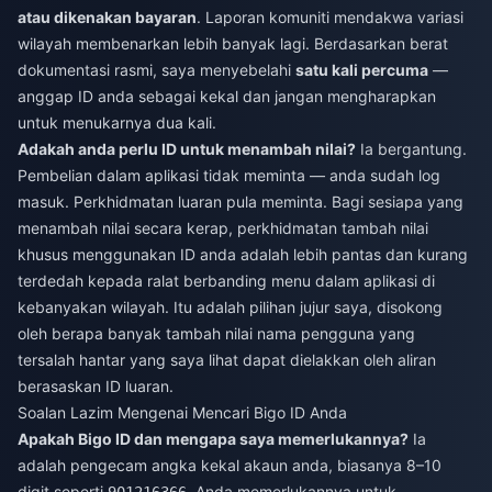
atau dikenakan bayaran
. Laporan komuniti mendakwa variasi
wilayah membenarkan lebih banyak lagi. Berdasarkan berat
dokumentasi rasmi, saya menyebelahi
satu kali percuma
—
anggap ID anda sebagai kekal dan jangan mengharapkan
untuk menukarnya dua kali.
Adakah anda perlu ID untuk menambah nilai?
Ia bergantung.
Pembelian dalam aplikasi tidak meminta — anda sudah log
masuk. Perkhidmatan luaran pula meminta. Bagi sesiapa yang
menambah nilai secara kerap, perkhidmatan tambah nilai
khusus menggunakan ID anda adalah lebih pantas dan kurang
terdedah kepada ralat berbanding menu dalam aplikasi di
kebanyakan wilayah. Itu adalah pilihan jujur saya, disokong
oleh berapa banyak tambah nilai nama pengguna yang
tersalah hantar yang saya lihat dapat dielakkan oleh aliran
berasaskan ID luaran.
Soalan Lazim Mengenai Mencari Bigo ID Anda
Apakah Bigo ID dan mengapa saya memerlukannya?
Ia
adalah pengecam angka kekal akaun anda, biasanya 8–10
digit seperti
. Anda memerlukannya untuk