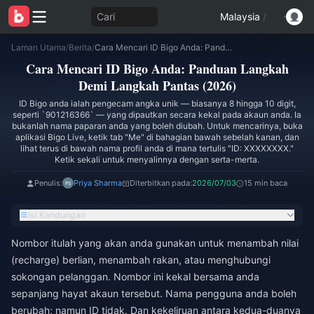
Cari
Malaysia
/
Laman Utama
/
Berita
/
Cara Mencari ID Bigo Anda: Panduan Langkah Demi Langkah Pantas (2026)
Cara Mencari ID Bigo Anda: Panduan Langkah
Demi Langkah Pantas (2026)
ID Bigo anda ialah pengecam angka unik — biasanya 8 hingga 10 digit,
seperti `901216366` — yang dipautkan secara kekal pada akaun anda. Ia
bukanlah nama paparan anda yang boleh diubah. Untuk mencarinya, buka
aplikasi Bigo Live, ketik tab "Me" di bahagian bawah sebelah kanan, dan
lihat terus di bawah nama profil anda di mana tertulis "ID: XXXXXXXX."
Ketik sekali untuk menyalinnya dengan serta-merta.
Penulis:
Priya Sharma
Diterbitkan pada:
2026/07/03
15 min baca
Isi Kandungan
Nombor itulah yang akan anda gunakan untuk menambah nilai
(recharge) berlian, menambah rakan, atau menghubungi
sokongan pelanggan. Nombor ini kekal bersama anda
sepanjang hayat akaun tersebut. Nama pengguna anda boleh
berubah; namun ID tidak. Dan kekeliruan antara kedua-duanya