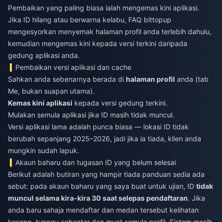
Pembaikan yang paling biasa ialah mengemas kini aplikasi.
Jika ID hilang atau berwarna kelabu, FAQ bittopup
mengesyorkan menyemak halaman profil anda terlebih dahulu,
kemudian mengemas kini kepada versi terkini daripada
gedung aplikasi anda.
Pembaikan versi aplikasi dan cache
Sahkan anda sebenarnya berada di
halaman profil
anda (tab
Me, bukan suapan utama).
Kemas kini aplikasi
kepada versi gedung terkini.
Mulakan semula aplikasi jika ID masih tidak muncul.
Versi aplikasi lama adalah punca biasa — lokasi ID tidak
berubah sepanjang 2025–2026, jadi jika ia tiada, klien anda
mungkin sudah lapuk.
Akaun baharu dan tugasan ID yang belum selesai
Berikut adalah butiran yang hampir tiada panduan sedia ada
sebut: pada akaun baharu yang saya buat untuk ujian, ID
tidak
muncul selama kira-kira 30 saat selepas pendaftaran
. Jika
anda baru sahaja mendaftar dan medan tersebut kelihatan
kosong, tunggu sebentar dan muat semula profil. Sistem masih