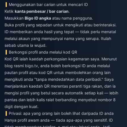
Menggunakan bar carian untuk mencari ID
Ketik
kanta pembesar / bar carian
.
Masukkan
Bigo ID angka
atau nama pengguna.
Buka profil yang sepadan untuk mengikuti atau berinteraksi.
ID memberikan anda hasil yang tepat — tidak perlu menatal
melalui akaun yang mempunyai nama yang serupa. Itulah
sebab utama ia wujud.
Berkongsi profil anda melalui kod QR
Kod QR ialah kaedah perkongsian kegemaran saya. Menurut
blog rasmi bigo.tv, anda boleh berkongsi ID anda melalui
pautan profil atau kod QR untuk membolehkan orang lain
mengikuti anda "tanpa mendedahkan data peribadi." Saya
menjalankan kaedah QR merentas peranti tiga rakan, dan ia
mengisi profil yang betul secara automatik setiap kali — lebih
pantas dan lebih kalis ralat berbanding menyebut nombor 8
digit dengan kuat.
Privasi: apa yang orang lain boleh lihat daripada ID anda
Hanya profil awam anda — tiada apa-apa yang sensitif. ID
tidak membocorkan telefon, e-mel atau lokasi anda. Jadi,