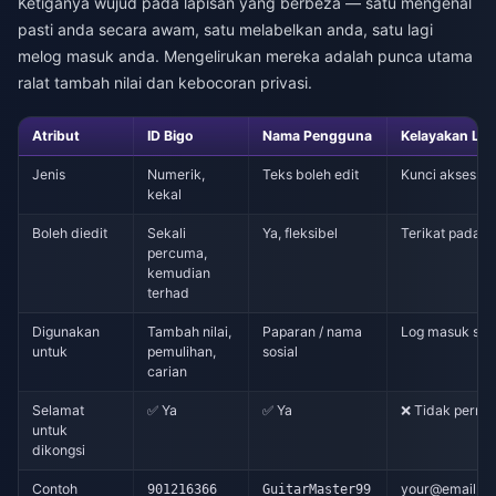
Ketiganya wujud pada lapisan yang berbeza — satu mengenal
pasti anda secara awam, satu melabelkan anda, satu lagi
melog masuk anda. Mengelirukan mereka adalah punca utama
ralat tambah nilai dan kebocoran privasi.
Atribut
ID Bigo
Nama Pengguna
Kelayakan Log
Jenis
Numerik,
Teks boleh edit
Kunci akses pe
kekal
Boleh diedit
Sekali
Ya, fleksibel
Terikat pada a
percuma,
kemudian
terhad
Digunakan
Tambah nilai,
Paparan / nama
Log masuk sah
untuk
pemulihan,
sosial
carian
Selamat
✅ Ya
✅ Ya
❌ Tidak perna
untuk
dikongsi
Contoh
your@email.c
901216366
GuitarMaster99