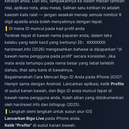
keratan anda. Dari situ, tampalkannya ke dalam medan tambah
nilai, aplikasi nota, atau mesej. Salinan satu ketikan ini adalah
kaedah kalis ralat — jangan sesekali menaip semula nombor 8
digit apabila anda boleh menyalinnya dengan tepat.
Di mana ID muncul pada kad profil anda
Terletak tepat di bawah nama paparan anda, dalam teks
kelabu yang lebih kecil yang berbunyi
.
ID: XXXXXXXX
hardreset.info (2026) mengesahkan bahawa ia dipaparkan "di
bawah nama pengguna pada profil" secara konsisten. Jika
mata anda tertumpu pada nama besar yang tebal terlebih
dahulu, lihat satu baris di bawahnya.
Bagaimanakah Cara Mencari Bigo ID Anda pada iPhone (iOS)?
Hampir sama dengan Android. Lancarkan aplikasi, ketik
Profile
di sudut kanan bawah, dan Bigo ID anda muncul tepat di
bawah nama pengguna anda. Itulah aliran yang didokumenkan
oleh hardreset.info dan bittopup (2025).
Langkah demi langkah untuk susun atur iOS
Lancarkan Bigo Live
pada iPhone anda.
Ketik "Profile"
di sudut kanan bawah.