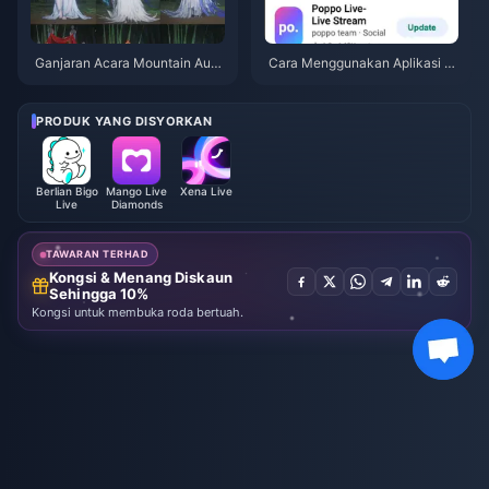
Ganjaran Acara Mountain Autu
Cara Menggunakan Aplikasi P
mn Where Winds Meet Julai 20
oppo Live: Panduan Lengkap P
26: Senarai Penuh, Mata Wang
emula | Julai 2026
& Keutamaan
PRODUK YANG DISYORKAN
Berlian Bigo
Mango Live
Xena Live
Live
Diamonds
TAWARAN TERHAD
Kongsi & Menang Diskaun
Sehingga 10%
Kongsi untuk membuka roda bertuah.