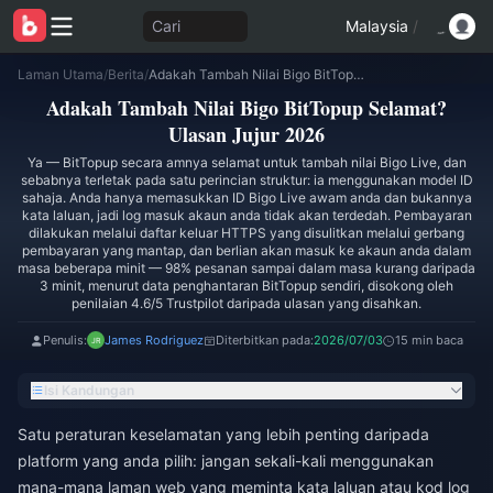
Cari
Malaysia
/
Laman Utama
/
Berita
/
Adakah Tambah Nilai Bigo BitTopup Selamat? Ulasan Jujur 2026
Adakah Tambah Nilai Bigo BitTopup Selamat?
Ulasan Jujur 2026
Ya — BitTopup secara amnya selamat untuk tambah nilai Bigo Live, dan
sebabnya terletak pada satu perincian struktur: ia menggunakan model ID
sahaja. Anda hanya memasukkan ID Bigo Live awam anda dan bukannya
kata laluan, jadi log masuk akaun anda tidak akan terdedah. Pembayaran
dilakukan melalui daftar keluar HTTPS yang disulitkan melalui gerbang
pembayaran yang mantap, dan berlian akan masuk ke akaun anda dalam
masa beberapa minit — 98% pesanan sampai dalam masa kurang daripada
3 minit, menurut data penghantaran BitTopup sendiri, disokong oleh
penilaian 4.6/5 Trustpilot daripada ulasan yang disahkan.
Penulis:
James Rodriguez
Diterbitkan pada:
2026/07/03
15 min baca
Isi Kandungan
Satu peraturan keselamatan yang lebih penting daripada
platform yang anda pilih: jangan sekali-kali menggunakan
mana-mana laman web yang meminta kata laluan atau kod log