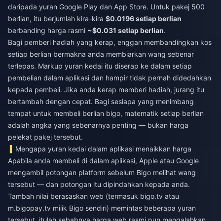
daripada yuran Google Play dan App Store. Untuk pakej 500
berlian, itu berjumlah kira-kira
$0.0196 setiap berlian
berbanding harga rasmi
~$0.031 setiap berlian
.
Bagi pemberi hadiah yang kerap, enggan membandingkan kos
setiap berlian bermakna anda membiarkan wang sebenar
terlepas. Markup yuran kedai itu diserap ke dalam setiap
pembelian dalam aplikasi dan hampir tidak pernah didedahkan
kepada pembeli. Jika anda kerap memberi hadiah, jurang itu
bertambah dengan cepat. Bagi sesiapa yang menimbang
tempat untuk membeli
berlian bigo
, matematik setiap berlian
adalah angka yang sebenarnya penting — bukan harga
pelekat pakej tersebut.
Mengapa yuran kedai dalam aplikasi menaikkan harga
Apabila anda membeli di dalam aplikasi, Apple atau Google
mengambil potongan platform sebelum Bigo melihat wang
tersebut — dan potongan itu dipindahkan kepada anda.
Tambah nilai berasaskan web (termasuk bigo.tv atau
m.bigopay.tv milik Bigo sendiri) memintas beberapa yuran
tersebut, itulah sebabnya harga web rasmi pun mengalahkan