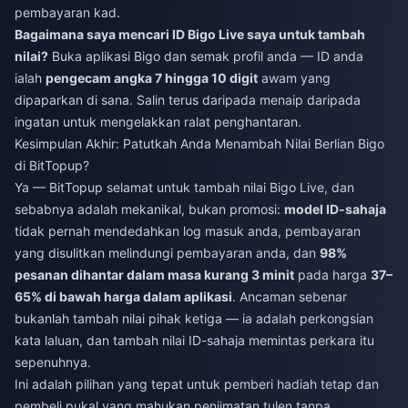
pembayaran kad.
Bagaimana saya mencari ID Bigo Live saya untuk tambah
nilai?
Buka aplikasi Bigo dan semak profil anda — ID anda
ialah
pengecam angka 7 hingga 10 digit
awam yang
dipaparkan di sana. Salin terus daripada menaip daripada
ingatan untuk mengelakkan ralat penghantaran.
Kesimpulan Akhir: Patutkah Anda Menambah Nilai Berlian Bigo
di BitTopup?
Ya — BitTopup selamat untuk tambah nilai Bigo Live, dan
sebabnya adalah mekanikal, bukan promosi:
model ID-sahaja
tidak pernah mendedahkan log masuk anda, pembayaran
yang disulitkan melindungi pembayaran anda, dan
98%
pesanan dihantar dalam masa kurang 3 minit
pada harga
37–
65% di bawah harga dalam aplikasi
. Ancaman sebenar
bukanlah tambah nilai pihak ketiga — ia adalah perkongsian
kata laluan, dan tambah nilai ID-sahaja memintas perkara itu
sepenuhnya.
Ini adalah pilihan yang tepat untuk pemberi hadiah tetap dan
pembeli pukal yang mahukan penjimatan tulen tanpa