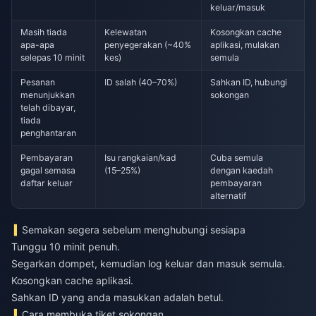
keluar/masuk
Masih tiada
Kelewatan
Kosongkan cache
apa-apa
penyegerakan (~40%
aplikasi, mulakan
selepas 10 minit
kes)
semula
Pesanan
ID salah (40–70%)
Sahkan ID, hubungi
menunjukkan
sokongan
telah dibayar,
tiada
penghantaran
Pembayaran
Isu rangkaian/kad
Cuba semula
gagal semasa
(15–25%)
dengan kaedah
daftar keluar
pembayaran
alternatif
Semakan segera sebelum menghubungi sesiapa
Tunggu 10 minit penuh.
Segarkan dompet, kemudian log keluar dan masuk semula.
Kosongkan cache aplikasi.
Sahkan ID yang anda masukkan adalah betul.
Cara membuka tiket sokongan