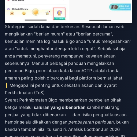
Strategi ini sudah lama dan berkesan. Sesebuah laman web
mengiklankan "berlian murah" atau "berlian percuma",
kemudian meminta log masuk Bigo anda "untuk mengesahkan"
atau "untuk menghantar dengan lebih cepat". Sebaik sahaja
anda mematuhi, penyerang mempunyai kawalan akaun
sepenuhnya. Menurut pelbagai panduan mengelakkan
penipuan Bigo, permintaan kata laluan/OTP adalah tanda
amaran paling boleh dipercayai bagi platform berniat jahat.
Mengapa ini penting untuk sekatan akaun dan Syarat
Perkhidmatan (ToS)
Syarat Perkhidmatan Bigo membenarkan pembelian pihak
ketiga melalui
saluran yang dibenarkan
sambil melarang
penjual yang tidak dibenarkan — dan risiko penguatkuasaan
hampir selalu dikaitkan dengan
pembayaran penipuan
, bukan
kaedah tambah nilai itu sendiri. Analisis Lootbar Jun 2026
menyatakan secara terus terang: Bigo akan menandakan ID