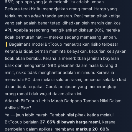
65%; apa-apa yang jauh melebihi itu adalah umpan
Perkara terakhir itu mengejutkan orang ramai. Harga yang
terlalu murah
adalah
tanda amaran. Penjimatan pihak ketiga
yang sah adalah benar tetapi dihadkan oleh margin dan kos
API. Apabila seseorang mengiklankan diskaun 90%, mereka
tidak bermurah hati — mereka sedang memasang umpan.
Bagaimana model BitTopup meneutralkan risiko terbesar
Kerana ia tidak pernah meminta kelayakan, kecurian kelayakan
tidak akan berlaku. Kerana ia menerbitkan jaminan bayaran
balik dan menghantar 98% pesanan dalam masa kurang 3
minit, risiko tidak menghantar adalah minimum. Kerana ia
mematuhi PCI dan melalui saluran rasmi, pencetus sekatan kad
dicuri tidak terpakai. Corak penipuan yang memerangkap
orang ramai tidak wujud dalam aliran ini.
Adakah BitTopup Lebih Murah Daripada Tambah Nilai Dalam
Aplikasi Bigo?
Ya — jauh lebih murah. Tambah nilai pihak ketiga melalui
BitTopup berjalan
37–65% di bawah harga rasmi
, kerana
pembelian dalam aplikasi membawa
markup 20–60%