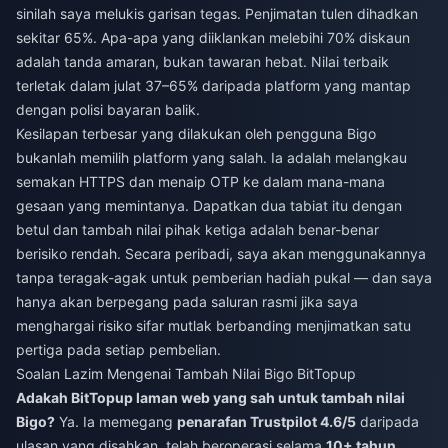
sinilah saya melukis garisan tegas. Penjimatan tulen dihadkan
sekitar 65%. Apa-apa yang diiklankan melebihi 70% diskaun
adalah tanda amaran, bukan tawaran hebat. Nilai terbaik
terletak dalam julat 37–65% daripada platform yang mantap
dengan polisi bayaran balik.
Kesilapan terbesar yang dilakukan oleh pengguna Bigo
bukanlah memilih platform yang salah. Ia adalah melangkau
semakan HTTPS dan menaip OTP ke dalam mana-mana
gesaan yang memintanya. Dapatkan dua tabiat itu dengan
betul dan tambah nilai pihak ketiga adalah benar-benar
berisiko rendah. Secara peribadi, saya akan menggunakannya
tanpa teragak-agak untuk pemberian hadiah pukal — dan saya
hanya akan berpegang pada saluran rasmi jika saya
menghargai risiko sifar mutlak berbanding menjimatkan satu
pertiga pada setiap pembelian.
Soalan Lazim Mengenai Tambah Nilai Bigo BitTopup
Adakah BitTopup laman web yang sah untuk tambah nilai
Bigo?
Ya. Ia memegang
penarafan Trustpilot 4.6/5
daripada
ulasan yang disahkan, telah beroperasi selama
10+ tahun