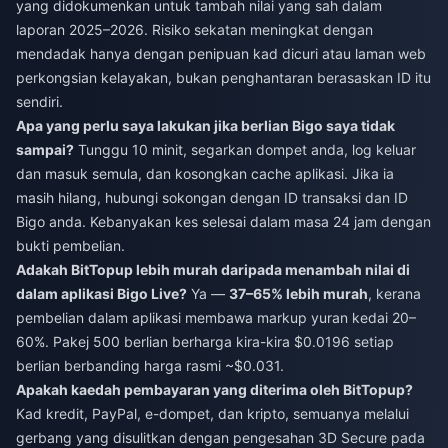
yang didokumenkan untuk tambah nilai yang sah dalam
laporan 2025–2026. Risiko sekatan meningkat dengan
mendadak hanya dengan penipuan kad dicuri atau laman web
perkongsian kelayakan, bukan penghantaran berasaskan ID itu
sendiri.
Apa yang perlu saya lakukan jika berlian Bigo saya tidak
sampai?
Tunggu 10 minit, segarkan dompet anda, log keluar
dan masuk semula, dan kosongkan cache aplikasi. Jika ia
masih hilang, hubungi sokongan dengan ID transaksi dan ID
Bigo anda. Kebanyakan kes selesai dalam masa 24 jam dengan
bukti pembelian.
Adakah BitTopup lebih murah daripada menambah nilai di
dalam aplikasi Bigo Live?
Ya —
37–65% lebih murah
, kerana
pembelian dalam aplikasi membawa markup yuran kedai 20–
60%. Pakej 500 berlian berharga kira-kira $0.0196 setiap
berlian berbanding harga rasmi ~$0.031.
Apakah kaedah pembayaran yang diterima oleh BitTopup?
Kad kredit, PayPal, e-dompet, dan kripto, semuanya melalui
gerbang yang disulitkan dengan pengesahan 3D Secure pada