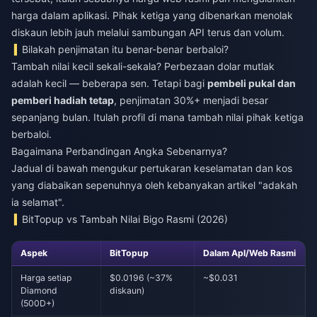
harga dalam aplikasi. Pihak ketiga yang dibenarkan menolak
diskaun lebih jauh melalui sambungan API terus dan volum.
Bilakah penjimatan itu benar-benar berbaloi?
Tambah nilai kecil sekali-sekala? Perbezaan dolar mutlak
adalah kecil — beberapa sen. Tetapi bagi
pembeli pukal dan
pemberi hadiah tetap
, penjimatan 30%+ menjadi besar
sepanjang bulan. Itulah profil di mana tambah nilai pihak ketiga
berbaloi.
Bagaimana Perbandingan Angka Sebenarnya?
Jadual di bawah mengukur pertukaran keselamatan dan kos
yang diabaikan sepenuhnya oleh kebanyakan artikel "adakah
ia selamat".
BitTopup vs Tambah Nilai Bigo Rasmi (2026)
Aspek
BitTopup
Dalam Apl/Web Rasmi
Harga setiap
$0.0196 (~37%
~$0.031
Diamond
diskaun)
(500D+)