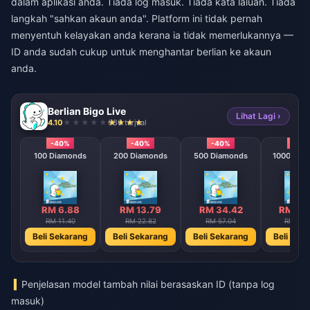
dalam aplikasi anda. Tiada log masuk. Tiada kata laluan. Tiada
langkah "sahkan akaun anda". Platform ini tidak pernah
menyentuh kelayakan anda kerana ia tidak memerlukannya —
ID anda sudah cukup untuk menghantar berlian ke akaun
anda.
Berlian Bigo Live
Lihat Lagi ›
4.10
686 terjual
-40%
-40%
-40%
-40
100 Diamonds
200 Diamonds
500 Diamonds
1000 Dia
RM 6.88
RM 13.79
RM 34.42
RM 68
RM 11.40
RM 22.82
RM 57.04
RM 114
Beli Sekarang
Beli Sekarang
Beli Sekarang
Beli Sek
Penjelasan model tambah nilai berasaskan ID (tanpa log
masuk)