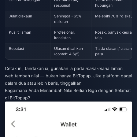
responsif
hubungan
Julat diskaun
Sehingga ~65%
Melebihi 70% "diskaun"
diskaun
Kualiti laman
Profesional,
Rosak, banyak kesilapa
konsisten
taip
Reputasi
Ulasan disahkan
Tiada ulasan / ulasan
(contoh: 4.6/5)
palsu
Cetak ini, tandakan ia, gunakan ia pada
mana-mana
laman
web tambah nilai — bukan hanya BitTopup. Jika platform gagal
dalam dua atau lebih baris, tinggalkan.
Bagaimana Anda Menambah Nilai Berlian Bigo dengan Selamat
di BitTopup?