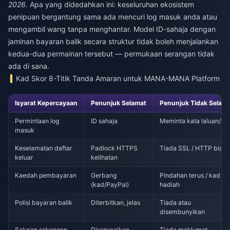
2026.
Apa yang didedahkan ini: keseluruhan ekosistem
penipuan bergantung sama ada mencuri log masuk anda atau
mengambil wang tanpa menghantar. Model ID-sahaja dengan
jaminan bayaran balik secara struktur tidak boleh menjalankan
kedua-dua permainan tersebut — permukaan serangan tidak
ada di sana.
Kad Skor 8-Titik Tanda Amaran untuk MANA-MANA Platform
Isyarat Kepercayaan
Penunjuk Selamat
Penunjuk Tidak Selam
Permintaan log
ID sahaja
Meminta kata laluan/O
masuk
Keselamatan daftar
Padlock HTTPS
Tiada SSL / HTTP biasa
keluar
kelihatan
Kaedah pembayaran
Gerbang
Pindahan terus / kad
(kad/PayPal)
hadiah
Polisi bayaran balik
Diterbitkan, jelas
Tiada atau
disembunyikan
Saluran sokongan
Disenaraikan,
Tiada maklumat