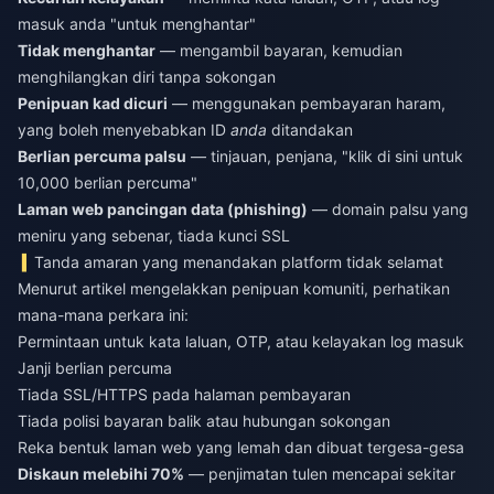
masuk anda "untuk menghantar"
Tidak menghantar
— mengambil bayaran, kemudian
menghilangkan diri tanpa sokongan
Penipuan kad dicuri
— menggunakan pembayaran haram,
yang boleh menyebabkan ID
anda
ditandakan
Berlian percuma palsu
— tinjauan, penjana, "klik di sini untuk
10,000 berlian percuma"
Laman web pancingan data (phishing)
— domain palsu yang
meniru yang sebenar, tiada kunci SSL
Tanda amaran yang menandakan platform tidak selamat
Menurut artikel mengelakkan penipuan komuniti, perhatikan
mana-mana perkara ini:
Permintaan untuk kata laluan, OTP, atau kelayakan log masuk
Janji berlian percuma
Tiada SSL/HTTPS pada halaman pembayaran
Tiada polisi bayaran balik atau hubungan sokongan
Reka bentuk laman web yang lemah dan dibuat tergesa-gesa
Diskaun melebihi 70%
— penjimatan tulen mencapai sekitar