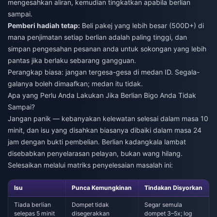
mengesahkan aliran, kemudian tingkatkan apabila berlian
sampai.
Pemberi hadiah tetap:
Beli pakej yang lebih besar (500D+) di
mana penjimatan setiap berlian adalah paling tinggi, dan
simpan pengesahan pesanan anda untuk sokongan yang lebih
pantas jika berlaku sebarang gangguan.
Perangkap biasa: jangan tergesa-gesa di medan ID. Segala-
galanya boleh dimaafkan; medan itu tidak.
Apa yang Perlu Anda Lakukan Jika Berlian Bigo Anda Tidak
Sampai?
Jangan panik — kebanyakan kelewatan selesai dalam masa 10
minit, dan isu yang disahkan biasanya dibaiki dalam masa 24
jam dengan bukti pembelian. Berlian kadangkala lambat
disebabkan penyelarasan pelayan, bukan wang hilang.
Selesaikan melalui matriks penyelesaian masalah ini:
Isu
Punca Kemungkinan
Tindakan Disyorkan
Tiada berlian
Dompet tidak
Segar semula
selepas 5 minit
disegerakkan
dompet 3–5x; log