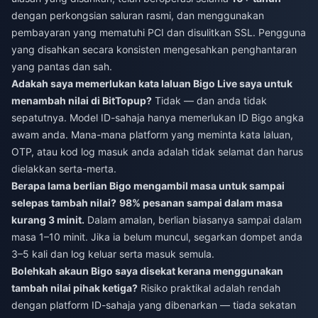
dengan perkongsian saluran rasmi, dan menggunakan
pembayaran yang mematuhi PCI dan disulitkan SSL. Pengguna
yang disahkan secara konsisten mengesahkan penghantaran
yang pantas dan sah.
Adakah saya memerlukan kata laluan Bigo Live saya untuk
menambah nilai di BitTopup?
Tidak — dan anda tidak
sepatutnya. Model ID-sahaja hanya memerlukan ID Bigo angka
awam anda. Mana-mana platform yang meminta kata laluan,
OTP, atau kod log masuk anda adalah tidak selamat dan harus
dielakkan serta-merta.
Berapa lama berlian Bigo mengambil masa untuk sampai
selepas tambah nilai?
98% pesanan sampai dalam masa
kurang 3 minit.
Dalam amalan, berlian biasanya sampai dalam
masa 1–10 minit. Jika ia belum muncul, segarkan dompet anda
3–5 kali dan log keluar serta masuk semula.
Bolehkah akaun Bigo saya disekat kerana menggunakan
tambah nilai pihak ketiga?
Risiko praktikal adalah rendah
dengan platform ID-sahaja yang dibenarkan — tiada sekatan