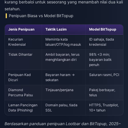
kurang berbaloi untuk seseorang yang menambah nilai dua kali
setahun.
Penipuan Biasa vs Model BitTopup
Jenis Penipuan
Taktik Lazim
Model BitTopup
Kecurian
Meminta kata
ID sahaja, tiada
Kredensial
laluan/OTP/log masuk
kredensial
Tidak Dihantar
Ambil bayaran, terus
98% <3 min;
menghilangkan diri
bayaran balik
penuh
Penipuan Kad
Bayaran haram →
Saluran rasmi, PCI
Dicuri
sekatan
Diamond
Tinjauan/penjana
Pakej berbayar,
Percuma Palsu
telus
Laman Pancingan
Domain palsu, tiada
HTTPS, Trustpilot,
Data (Phishing)
SSL
10+ tahun
Berdasarkan panduan penipuan Lootbar dan BitTopup, 2025–