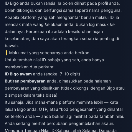
ID Bigo anda bukan rahsia. Ia boleh dilihat pada profil anda,
boleh dikongsi, dan berfungsi sama seperti nama pengguna.
Apabila platform yang sah menghantar berlian melalui ID, ia
menolak mata wang
ke
akaun anda, bukan log masuk
ke
dalamnya. Perbezaan itu adalah keseluruhan hujah
keselamatan, dan saya akan terangkan sebab ia penting di
bawah.
Maklumat yang sebenarnya anda berikan
Untuk tambah nilai ID-sahaja yang sah, anda hanya
memberikan dua perkara:
ID Bigo awam
anda (angka, 7–10 digit)
Butiran pembayaran
anda, dimasukkan pada halaman
pembayaran yang disulitkan (tidak dikongsi dengan Bigo atau
disimpan dalam teks biasa)
Itu sahaja. Jika mana-mana platform meminta lebih — kata
laluan Bigo anda, OTP, atau "kod pengesahan" yang dihantar
ke telefon anda — anda bukan lagi melihat pada tambah nilai.
Anda sedang melihat percubaan pengambilalihan akaun.
Mengapa Tambah Nilai ID-Sahaja Lebih Selamat Daripada