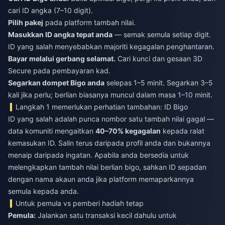
cari ID angka (7–10 digit).
Pilih pakej
pada platform tambah nilai.
Masukkan ID angka tepat anda
— semak semula setiap digit.
ID yang salah menyebabkan majoriti kegagalan penghantaran.
Bayar melalui gerbang selamat.
Cari kunci dan gesaan 3D
Secure pada pembayaran kad.
Segarkan dompet Bigo anda
selepas 1–5 minit. Segarkan 3–5
kali jika perlu; berlian biasanya muncul dalam masa 1–10 minit.
Langkah 1 memerlukan perhatian tambahan: ID Bigo
ID yang salah adalah punca nombor satu tambah nilai gagal —
data komuniti mengaitkan
40–70% kegagalan
kepada ralat
kemasukan ID. Salin terus daripada profil anda dan bukannya
menaip daripada ingatan. Apabila anda bersedia untuk
melengkapkan
tambah nilai berlian bigo
, sahkan ID sepadan
dengan nama akaun anda jika platform memaparkannya
semula kepada anda.
Untuk pemula vs pemberi hadiah tetap
Pemula:
Jalankan satu transaksi kecil dahulu untuk