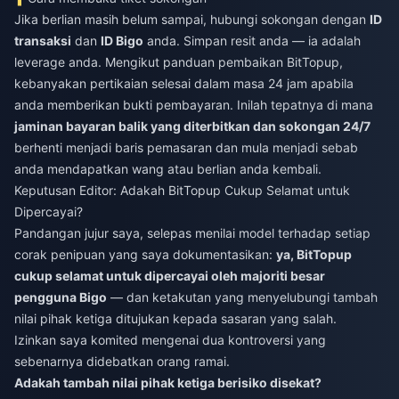
Jika berlian masih belum sampai, hubungi sokongan dengan
ID
transaksi
dan
ID Bigo
anda. Simpan resit anda — ia adalah
leverage anda. Mengikut panduan pembaikan BitTopup,
kebanyakan pertikaian selesai dalam masa 24 jam apabila
anda memberikan bukti pembayaran. Inilah tepatnya di mana
jaminan bayaran balik yang diterbitkan dan sokongan 24/7
berhenti menjadi baris pemasaran dan mula menjadi sebab
anda mendapatkan wang atau berlian anda kembali.
Keputusan Editor: Adakah BitTopup Cukup Selamat untuk
Dipercayai?
Pandangan jujur saya, selepas menilai model terhadap setiap
corak penipuan yang saya dokumentasikan:
ya, BitTopup
cukup selamat untuk dipercayai oleh majoriti besar
pengguna Bigo
— dan ketakutan yang menyelubungi tambah
nilai pihak ketiga ditujukan kepada sasaran yang salah.
Izinkan saya komited mengenai dua kontroversi yang
sebenarnya didebatkan orang ramai.
Adakah tambah nilai pihak ketiga berisiko disekat?