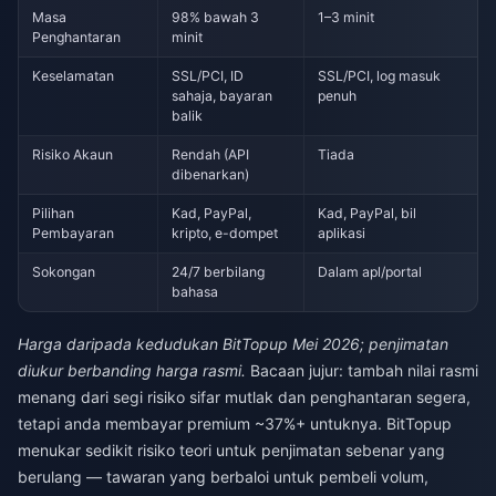
Masa
98% bawah 3
1–3 minit
Penghantaran
minit
Keselamatan
SSL/PCI, ID
SSL/PCI, log masuk
sahaja, bayaran
penuh
balik
Risiko Akaun
Rendah (API
Tiada
dibenarkan)
Pilihan
Kad, PayPal,
Kad, PayPal, bil
Pembayaran
kripto, e-dompet
aplikasi
Sokongan
24/7 berbilang
Dalam apl/portal
bahasa
Harga daripada kedudukan BitTopup Mei 2026; penjimatan
diukur berbanding harga rasmi.
Bacaan jujur: tambah nilai rasmi
menang dari segi risiko sifar mutlak dan penghantaran segera,
tetapi anda membayar premium ~37%+ untuknya. BitTopup
menukar sedikit risiko teori untuk penjimatan sebenar yang
berulang — tawaran yang berbaloi untuk pembeli volum,