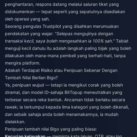
penghantaran, respons datang melalui saluran tiket yang
didokumenkan — tepat seperti yang sepatutnya disediakan
oleh operasi yang sah.
Seorang pengulas Trustpilot yang disahkan merumuskan
pendekatan yang wajar:
"Selepas mengujinya dengan
transaksi kecil, saya boleh mengesahkan ia 100% sah."
Tabiat
menguji kecil dahulu itu adalah langkah paling bijak yang boleh
dilakukan oleh mana-mana pembeli yang berhati-hati, tanpa
mengira platform.
Adakah Terdapat Risiko atau Penipuan Sebenar Dengan
Tambah Nilai Berlian Bigo?
Ya, penipuan wujud — tetapi ia mengikut corak yang boleh
diramal, dan model ID-sahaja BitTopup meneutralkan yang
terbesar secara reka bentuk. Ancaman tidak berlaku secara
rawak; ia terkumpul kepada lima kategori yang boleh dikenali,
dan sebaik sahaja anda boleh menamakannya, ia mudah
dielakkan.
Penipuan tambah nilai Bigo yang paling biasa:
Kecurian kelayakan
— meminta kata laluan, OTP, atau log