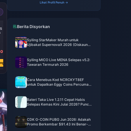
Lihat Profil Penuh →
-29%
-36%
-36%
Berita Disyorkan
65
Russia 6000
Turkey 6146
Turkey 2645
s
Diamonds
Diamonds
Diamonds
Syiling StarMaker Murah untuk
Ujibakat SupernovaX 2026 (Diskaun
12-23%)
60
RM 422.03
RM 335.29
RM 146.85
RM 596.60
RM 523.44
RM 229.00
Syiling MICO Live MENA Selepas v5.2:
ang
Beli Sekarang
Beli Sekarang
Beli Sekarang
Tawaran Termurah 2026
Cara Menebus Kod NCRCKYT8EF
untuk Dapatkan Eggy Coins Percuma
(Ogos 2026)
Bateri Taka Live 1.2.11 Cepat Habis
Selepas Kemas Kini Julai 2026? Punca
dan Cara Mengatasinya
CDK G-COIN PUBG Jun 2026: Adakah
Promo Berkembar $91.43 Ini Benar-
benar Berbaloi?