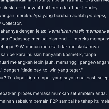
tik skin — hanya 4 buff hero dan 1 nerf Harley.
angan mereka. Apa yang berubah adalah
persepsi
,
 Collector.
takannya dengan jelas:
"kemahiran masih memberik
kerana Codashop menjual diamond — mereka mempun
 sebagai P2W, namun mereka tidak melakukannya.
n perkara ini: skin hanyalah kosmetik, tanpa
Januari melangkah lebih jauh, memanggil pengewanga
" dengan "tiada pay-to-win yang tegar."
bur? Terdapat tiga tempat yang saya kenal pasti selep
epatkan proses memaksimumkan set emblem anda,
rmainan sebelum pemain F2P sampai ke tahap itu mela