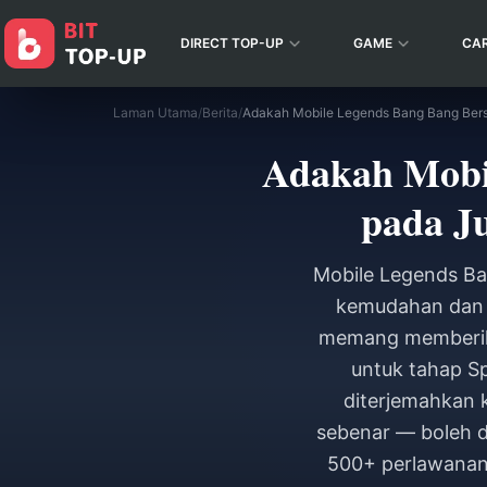
DIRECT TOP-UP
GAME
CA
Laman Utama
/
Berita
/
Adakah Mobil
pada J
Mobile Legends Ba
kemudahan dan k
memang memberikan
untuk tahap Sp
diterjemahkan 
sebenar — boleh d
500+ perlawanan 