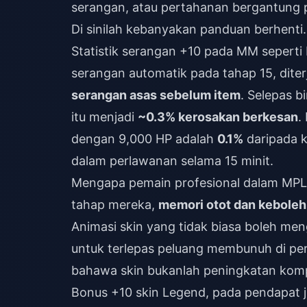
serangan, atau pertahanan bergantung 
Di sinilah kebanyakan panduan berhenti.
Statistik serangan +10 pada MM seperti
serangan automatik pada tahap 15, dite
serangan asas sebelum item
. Selepas b
itu menjadi
~0.3% kerosakan berkesan
.
dengan 9,000 HP adalah
0.1%
daripada k
dalam perlawanan selama 15 minit.
Mengapa pemain profesional dalam MPL 
tahap mereka,
memori otot dan keboleh
Animasi skin yang tidak biasa boleh me
untuk terlepas peluang membunuh di per
bahawa skin bukanlah peningkatan kompet
Bonus +10 skin Legend, pada pendapat juju