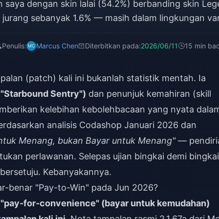
saya dengan skin lalai (54.2%) berbanding skin Le
jurang sebanyak 1.6% — masih dalam lingkungan varia
Penulis:
Marcus Chen
Diterbitkan pada:
2026/06/11
15 min ba
an (patch) kali ini bukanlah statistik mentah. Ia
 "Starbound Sentry")
dan penunjuk kemahiran (skill
memberikan kelebihan kebolehbacaan yang nyata dala
erdasarkan analisis Codashop Januari 2026 dan
ntuk Menang, bukan Bayar untuk Menang"
— pendiri
kan perlawanan. Selepas ujian bingkai demi bingkai
bersetuju. Kebanyakannya.
r-benar "Pay-to-Win" pada Jun 2026?
ah "pay-for-convenience" (bayar untuk kemudahan)
mpalan kali ini.
Nota tampalan rasmi 2.1.67a dari Me