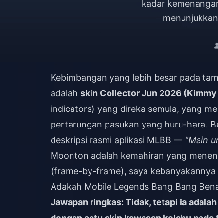
kadar kemenangan 
menunjukkan 
Kebimbangan yang lebih besar pada tampal
adalah
skin Collector Jun 2026 (Kimmy
indicators) yang direka semula, yang 
pertarungan pasukan yang huru-hara. B
deskripsi rasmi aplikasi MLBB —
"Main u
Moonton adalah kemahiran yang menentu
(frame-by-frame), saya kebanyakannya 
Adakah Mobile Legends Bang Bang Bena
Jawapan ringkas: Tidak, tetapi ia adal
dengan satu skin kawasan kelabu pada ta