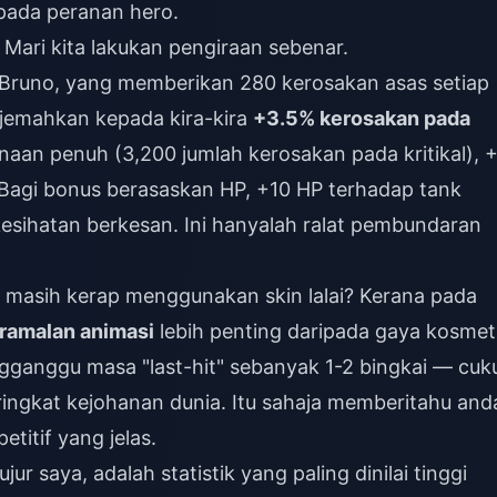
pada peranan hero.
 Mari kita lakukan pengiraan sebenar.
 Bruno, yang memberikan 280 kerosakan asas setiap
rjemahkan kepada kira-kira
+3.5% kerosakan pada
inaan penuh (3,200 jumlah kerosakan pada kritikal), 
 Bagi bonus berasaskan HP, +10 HP terhadap tank
esihatan berkesan. Ini hanyalah ralat pembundaran
masih kerap menggunakan skin lalai? Kerana pada
ramalan animasi
lebih penting daripada gaya kosmet
ngganggu masa "last-hit" sebanyak 1-2 bingkai — cuk
ingkat kejohanan dunia. Itu sahaja memberitahu and
itif yang jelas.
r saya, adalah statistik yang paling dinilai tinggi