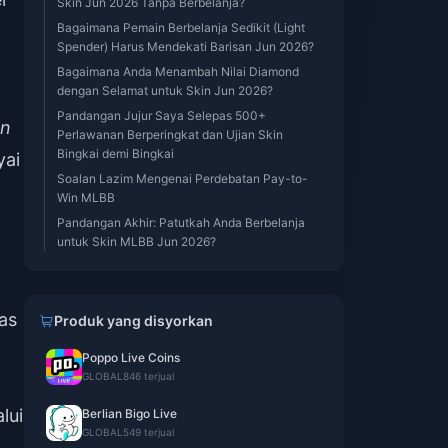
Skin Jun 2026 Tanpa Berbelanja?
Bagaimana Pemain Berbelanja Sedikit (Light
Spender) Harus Mendekati Barisan Jun 2026?
Bagaimana Anda Menambah Nilai Diamond
dengan Selamat untuk Skin Jun 2026?
Pandangan Jujur Saya Selepas 500+
an
Perlawanan Berperingkat dan Ujian Skin
Bingkai demi Bingkai
yai
Soalan Lazim Mengenai Perdebatan Pay-to-
Win MLBB
Pandangan Akhir: Patutkah Anda Berbelanja
untuk Skin MLBB Jun 2026?
n
as
Produk yang disyorkan
Poppo Live Coins
GLOBAL
846 terjual
lui
Berlian Bigo Live
GLOBAL
549 terjual