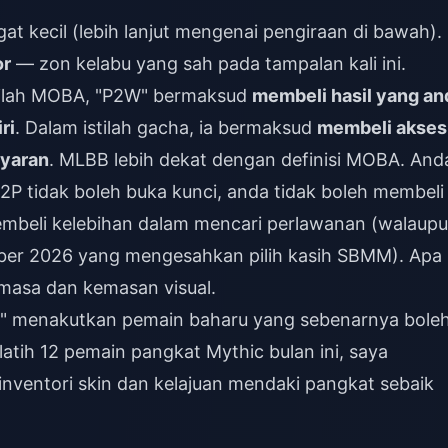
at kecil (lebih lanjut mengenai pengiraan di bawah).
or
— zon kelabu yang sah pada tampalan kali ini.
stilah MOBA, "P2W" bermaksud
membeli hasil yang an
ri
. Dalam istilah gacha, ia bermaksud
membeli akses
ayaran
. MLBB lebih dekat dengan definisi MOBA. And
2P tidak boleh buka kunci, anda tidak boleh membeli
embeli kelebihan dalam mencari perlawanan (walaup
mber 2026 yang mengesahkan pilih kasih SBMM). Apa
 masa dan kemasan visual.
2W" menakutkan pemain baharu yang sebenarnya bole
latih 12 pemain pangkat Mythic bulan ini, saya
inventori skin dan kelajuan mendaki pangkat sebaik