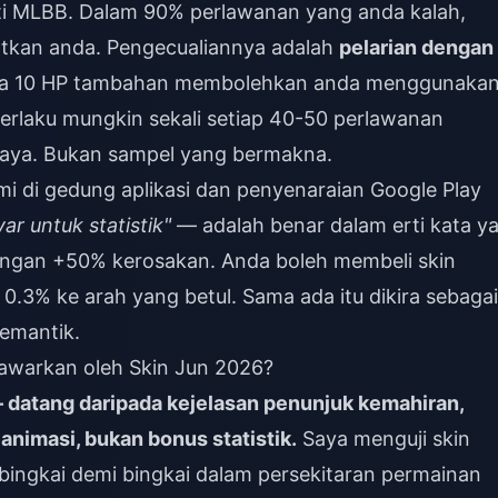
iti MLBB. Dalam 90% perlawanan yang anda kalah,
matkan anda. Pengecualiannya adalah
pelarian dengan
ana 10 HP tambahan membolehkan anda menggunaka
u berlaku mungkin sekali setiap 40-50 perlawanan
saya. Bukan sampel yang bermakna.
 di gedung aplikasi dan penyenaraian Google Play
ar untuk statistik"
— adalah benar dalam erti kata y
dengan +50% kerosakan. Anda boleh membeli skin
0.3% ke arah yang betul. Sama ada itu dikira sebagai
semantik.
awarkan oleh Skin Jun 2026?
— datang daripada kejelasan penunjuk kemahiran,
animasi, bukan bonus statistik.
Saya menguji skin
ingkai demi bingkai dalam persekitaran permainan