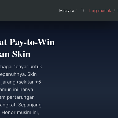
Log masuk
/
Malaysia
/
at Pay-to-Win
an Skin
bagai "bayar untuk
sepenuhnya. Skin
jarang (sekitar +5
namun ini hanya
lam pertarungan
pangkat. Sepanjang
 Honor musim ini,