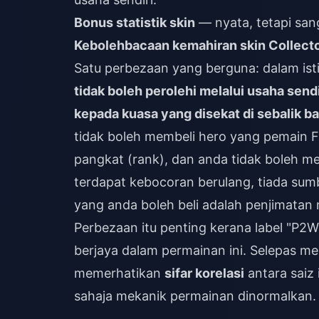
Bonus statistik skin
— nyata, tetapi sang
Kebolehbacaan kemahiran skin Collect
Satu perbezaan yang berguna: dalam i
tidak boleh perolehi melalui usaha sendi
kepada kuasa yang disekat di sebalik b
tidak boleh membeli hero yang pemain F
pangkat (rank), dan anda tidak boleh m
terdapat kebocoran berulang, tiada su
yang anda boleh beli adalah penjimatan
Perbezaan itu penting kerana label "P
berjaya dalam permainan ini. Selepas me
memerhatikan
sifar korelasi
antara saiz 
sahaja mekanik permainan dinormalkan.