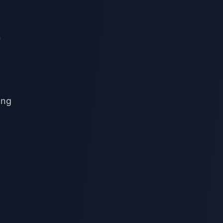
n
ang