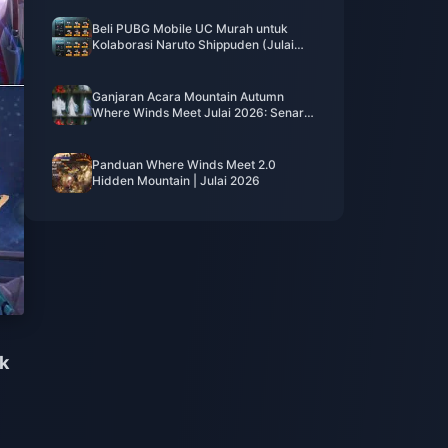
Beli PUBG Mobile UC Murah untuk
Kolaborasi Naruto Shippuden (Julai
2026): Kos, Pek Terbaik & Tambah
Nilai Selamat
Ganjaran Acara Mountain Autumn
Where Winds Meet Julai 2026: Senarai
Penuh, Mata Wang & Keutamaan
Panduan Where Winds Meet 2.0
Hidden Mountain | Julai 2026
ik