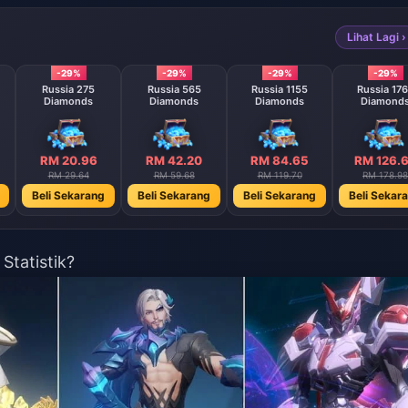
Lihat Lagi ›
-29%
-29%
-29%
-29%
Russia 275
Russia 565
Russia 1155
Russia 17
Diamonds
Diamonds
Diamonds
Diamond
RM 20.96
RM 42.20
RM 84.65
RM 126.
RM 29.64
RM 59.68
RM 119.70
RM 178.98
Beli Sekarang
Beli Sekarang
Beli Sekarang
Beli Sekar
tatistik?