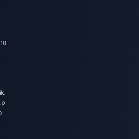
+10
ik.
up
a