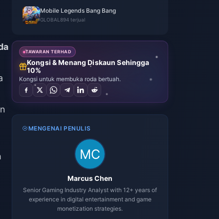
Mobile Legends Bang Bang
GLOBAL
894 terjual
da
TAWARAN TERHAD
Kongsi & Menang Diskaun Sehingga
10%
a
Kongsi untuk membuka roda bertuah.
un
MENGENAI PENULIS
h
Marcus Chen
Senior Gaming Industry Analyst with 12+ years of
experience in digital entertainment and game
monetization strategies.