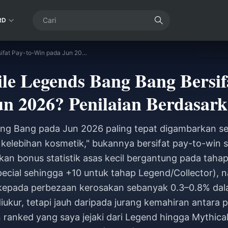
RD
Adakah Mobile Legends Bang Bang Bersifat Pay-to-Win pada Jun 2026? Penilaian Berdasarkan Skin
e Legends Bang Bang Bersif
un 2026? Penilaian Berdasark
ng Bang pada Jun 2026 paling tepat digambarkan se
elebihan kosmetik," bukannya bersifat pay-to-win 
 bonus statistik asas kecil bergantung pada tahap 
ecial sehingga +10 untuk tahap Legend/Collector), 
kepada perbezaan kerosakan sebanyak 0.3–0.8% da
iukur, tetapi jauh daripada jurang kemahiran antara 
ranked yang saya jejaki dari Legend hingga Mythical