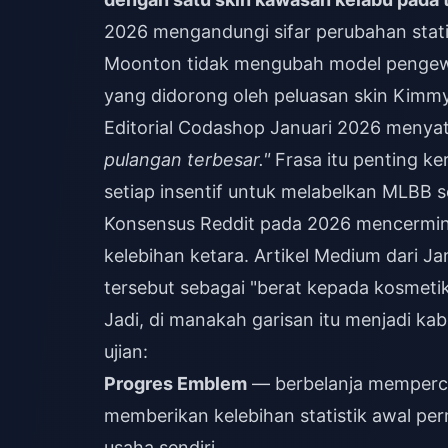
2026 mengandungi sifar perubahan statis
Moonton tidak mengubah model pengew
yang didorong oleh peluasan skin Kimmy
Editorial Codashop Januari 2026 menya
pulangan terbesar."
Frasa itu penting 
setiap insentif untuk melabelkan MLBB
Konsensus Reddit pada 2026 mencerminka
kelebihan ketara. Artikel Medium dari 
tersebut sebagai "berat kepada kosmetik
Jadi, di manakah garisan itu menjadi ka
ujian:
Progres Emblem
— berbelanja memperc
memberikan kelebihan statistik awal pe
usaha sendiri.