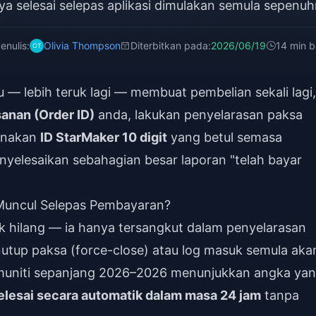
ya selesai selepas aplikasi dimulakan semula sepenuh
enulis:
Olivia Thompson
Diterbitkan pada:
2026/06/19
14 min 
— lebih teruk lagi — membuat pembelian sekali lagi,
sanan (Order ID)
anda, lakukan penyelarasan paksa
gunakan
ID StarMaker 10 digit
yang betul semasa
yelesaikan sebahagian besar laporan "telah bayar
 Muncul Selepas Pembayaran?
ak hilang — ia hanya tersangkut dalam penyelarasan
nutup paksa (force-close) atau log masuk semula aka
muniti sepanjang 2026–2026 menunjukkan angka ya
selesai secara automatik dalam masa 24 jam
tanpa