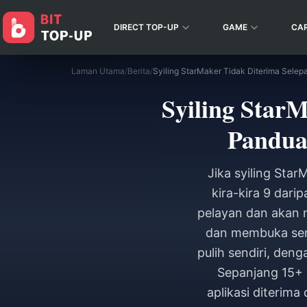
DIRECT TOP-UP
GAME
CA
Laman Utama
/
Berita
/
Syiling Star
Pandua
Jika syiling Sta
kira-kira 9 dari
pelayan dan akan 
dan membuka semu
pulih sendiri, de
Sepanjang 15+ u
aplikasi diterima