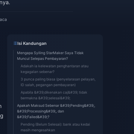
nya.
baca
Isi Kandungan
Mengapa Syiling StarMaker Saya Tidak
Muncul Selepas Pembayaran?
Adakah ia kelewatan penghantaran atau
kegagalan sebenar?
3 punca paling biasa (penyelarasan pelayan,
ID salah, pegangan pembayaran)
Apabila &#39;dikenakan caj&#39; tidak
bermakna &#39;selesai&#39;
n
Apakah Maksud Sebenar &#39;Pending&#39;,
&#39;Processing&#39;, dan
ng
&#39;Failed&#39;?
Pending (Belum Selesai): bank atau kedai
masih mengesahkan