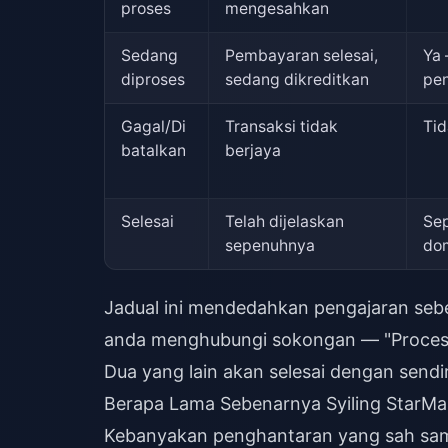
proses
mengesahkan
Sedang
Pembayaran selesai,
Ya
diproses
sedang dikreditkan
pen
Gagal/Di
Transaksi tidak
Tid
batalkan
berjaya
Selesai
Telah dijelaskan
Sep
sepenuhnya
do
Jadual ini mendedahkan pengajaran seb
anda menghubungi sokongan — "Processin
Dua yang lain akan selesai dengan sendir
Berapa Lama Sebenarnya Syiling StarMa
Kebanyakan penghantaran yang sah samp