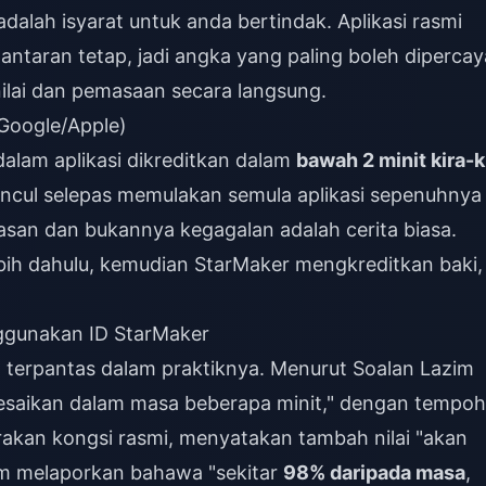
dalah isyarat untuk anda bertindak. Aplikasi rasmi
ntaran tetap, jadi angka yang paling boleh dipercay
ilai dan pemasaan secara langsung.
(Google/Apple)
alam aplikasi dikreditkan dalam
bawah 2 minit kira-k
ncul selepas memulakan semula aplikasi sepenuhny
asan dan bukannya kegagalan adalah cerita biasa.
bih dahulu, kemudian StarMaker mengkreditkan baki,
ggunakan ID StarMaker
g terpantas dalam praktiknya. Menurut Soalan Lazim
lesaikan dalam masa beberapa minit," dengan tempoh
rakan kongsi rasmi, menyatakan tambah nilai "akan
orm melaporkan bahawa "sekitar
98% daripada masa
,