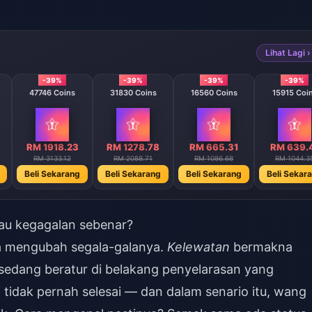
Lihat Lagi ›
-39%
-39%
-39%
-39%
47746 Coins
31830 Coins
16560 Coins
15915 Coi
RM 1918.23
RM 1278.78
RM 665.31
RM 639.
RM 3133.12
RM 2088.71
RM 1086.68
RM 1044.3
Beli Sekarang
Beli Sekarang
Beli Sekarang
Beli Sekar
au kegagalan sebenar?
ia mengubah segala-galanya.
Kelewatan
bermakna
 sedang beratur di belakang penyelarasan yang
tidak pernah selesai — dan dalam senario itu, wang