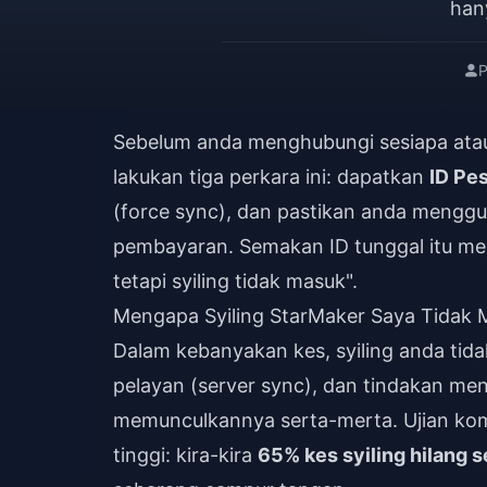
han
P
Sebelum anda menghubungi sesiapa atau 
lakukan tiga perkara ini: dapatkan
ID Pe
(force sync), dan pastikan anda meng
pembayaran. Semakan ID tunggal itu men
tetapi syiling tidak masuk".
Mengapa Syiling StarMaker Saya Tidak
Dalam kebanyakan kes, syiling anda tid
pelayan (server sync), dan tindakan me
memunculkannya serta-merta. Ujian ko
tinggi: kira-kira
65% kes syiling hilang 