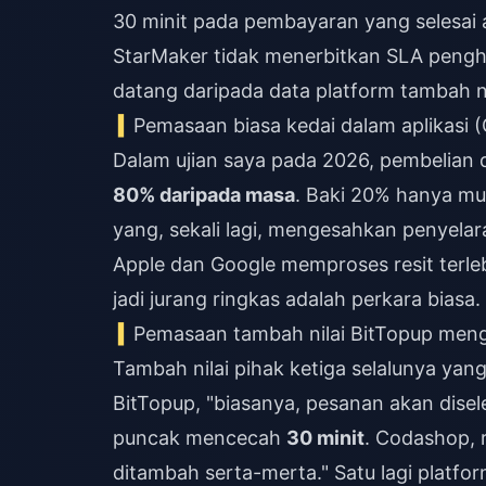
30 minit pada pembayaran yang selesai a
StarMaker tidak menerbitkan SLA pengha
datang daripada data platform tambah n
Pemasaan biasa kedai dalam aplikasi 
Dalam ujian saya pada 2026, pembelian d
80% daripada masa
. Baki 20% hanya mu
yang, sekali lagi, mengesahkan penyelar
Apple dan Google memproses resit terle
jadi jurang ringkas adalah perkara biasa.
Pemasaan tambah nilai BitTopup men
Tambah nilai pihak ketiga selalunya yan
BitTopup, "biasanya, pesanan akan dise
puncak mencecah
30 minit
. Codashop, 
ditambah serta-merta." Satu lagi platf