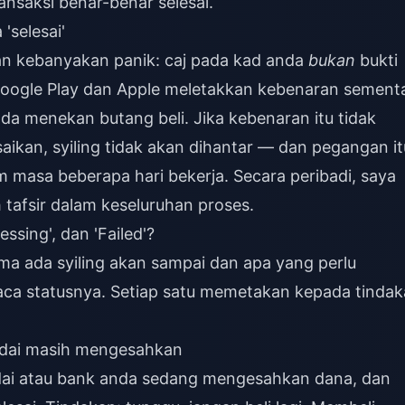
nsaksi benar-benar selesai.
'selesai'
an kebanyakan panik: caj pada kad anda
bukan
bukti
Google Play dan Apple meletakkan kebenaran sement
nda menekan butang beli. Jika kebenaran itu tidak
saikan, syiling tidak akan dihantar — dan pegangan it
 masa beberapa hari bekerja. Secara peribadi, saya
ah tafsir dalam keseluruhan proses.
sing', dan 'Failed'?
ma ada syiling akan sampai dan apa yang perlu
aca statusnya. Setiap satu memetakan kepada tinda
kedai masih mengesahkan
edai atau bank anda sedang mengesahkan dana, dan