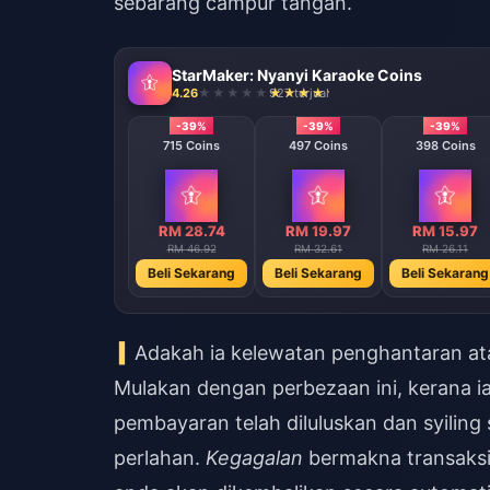
sebarang campur tangan.
StarMaker: Nyanyi Karaoke Coins
4.26
927 terjual
-39%
-39%
-39%
715 Coins
497 Coins
398 Coins
RM 28.74
RM 19.97
RM 15.97
RM 46.92
RM 32.61
RM 26.11
Beli Sekarang
Beli Sekarang
Beli Sekarang
Adakah ia kelewatan penghantaran at
Mulakan dengan perbezaan ini, kerana 
pembayaran telah diluluskan dan syiling
perlahan.
Kegagalan
bermakna transaksi 