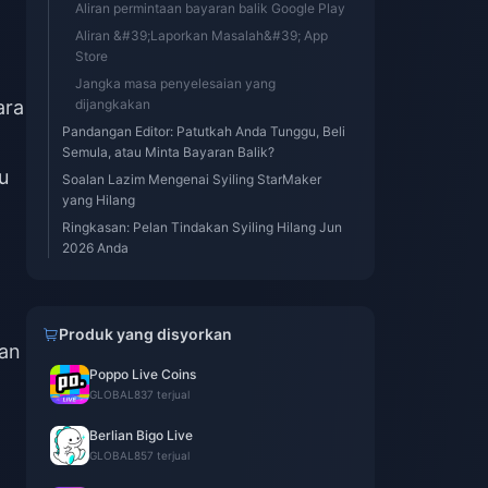
Aliran permintaan bayaran balik Google Play
Aliran &#39;Laporkan Masalah&#39; App
Store
Jangka masa penyelesaian yang
ara
dijangkakan
Pandangan Editor: Patutkah Anda Tunggu, Beli
Semula, atau Minta Bayaran Balik?
u
Soalan Lazim Mengenai Syiling StarMaker
yang Hilang
Ringkasan: Pelan Tindakan Syiling Hilang Jun
2026 Anda
Produk yang disyorkan
kan
Poppo Live Coins
GLOBAL
837 terjual
Berlian Bigo Live
GLOBAL
857 terjual