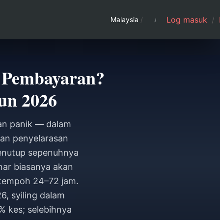
Log masuk
/
Malaysia
/
s Pembayaran?
un 2026
gan panik — dalam
atan penyelarasan
menutup sepenuhnya
nar biasanya akan
 tempoh 24–72 jam.
6, syiling dalam
0% kes; selebihnya