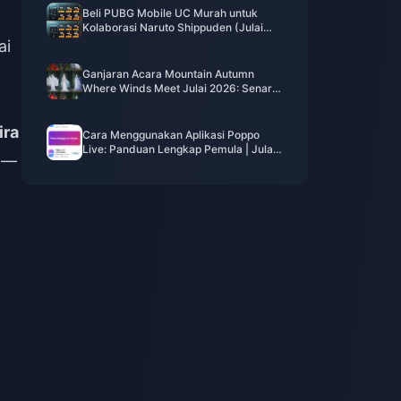
Beli PUBG Mobile UC Murah untuk
Kolaborasi Naruto Shippuden (Julai
2026): Kos, Pek Terbaik & Tambah
ai
Nilai Selamat
Ganjaran Acara Mountain Autumn
Where Winds Meet Julai 2026: Senarai
Penuh, Mata Wang & Keutamaan
ira
Cara Menggunakan Aplikasi Poppo
Live: Panduan Lengkap Pemula | Julai
a —
2026