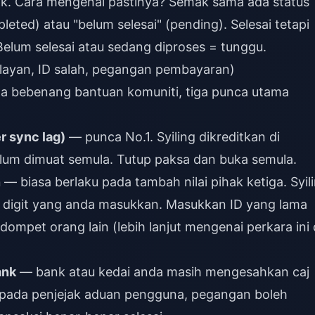
ik. Cara mengenal pastinya? Semak sama ada status
leted) atau "belum selesai" (pending). Selesai tetapi
 Belum selesai atau sedang diproses = tunggu.
elayan, ID salah, pegangan pembayaran)
ada bebenang bantuan komuniti, tiga punca utama
r sync lag)
— punca No.1. Syiling dikreditkan di
elum dimuat semula. Tutup paksa dan buka semula.
n
— biasa berlaku pada tambah nilai pihak ketiga. Syil
 digit yang anda masukkan. Masukkan ID yang lama
dompet orang lain (lebih lanjut mengenai perkara ini 
ank
— bank atau kedai anda masih mengesahkan caj
n pada penjejak aduan pengguna, pegangan boleh