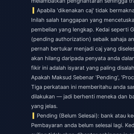
melambatkan penghantaran sehingga tra
Apabila 'dikenakan caj' tidak bermakna 
Inilah salah tanggapan yang mencetusk
pembelian yang lengkap. Kedai seperti 
(pending authorization) sebaik sahaja a
pernah bertukar menjadi caj yang disele
akan hilang daripada penyata anda dalam
fikir ini adalah isyarat yang paling disal
Apakah Maksud Sebenar 'Pending', 'Proces
Tiga perkataan ini memberitahu anda sa
dilakukan — jadi berhenti meneka dan b
yang jelas.
Pending (Belum Selesai): bank atau 
Pembayaran anda belum selesai lagi. K