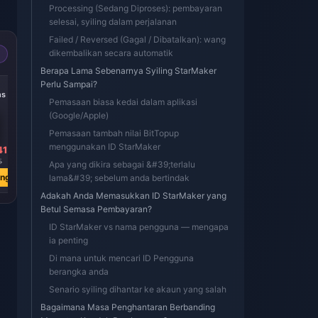
Processing (Sedang Diproses): pembayaran
selesai, syiling dalam perjalanan
Failed / Reversed (Gagal / Dibatalkan): wang
dikembalikan secara automatik
Berapa Lama Sebenarnya Syiling StarMaker
-39%
-39%
-39%
Perlu Sampai?
ns
8216 Coins
7323 Coins
4738 Coins
Pemasaan biasa kedai dalam aplikasi
(Google/Apple)
Pemasaan tambah nilai BitTopup
menggunakan ID StarMaker
41
RM 330.10
RM 294.20
RM 190.37
5
RM 539.14
RM 480.54
RM 310.91
Apa yang dikira sebagai &#39;terlalu
ang
Beli Sekarang
Beli Sekarang
Beli Sekarang
lama&#39; sebelum anda bertindak
Adakah Anda Memasukkan ID StarMaker yang
Betul Semasa Pembayaran?
ID StarMaker vs nama pengguna — mengapa
ia penting
Di mana untuk mencari ID Pengguna
berangka anda
Senario syiling dihantar ke akaun yang salah
Bagaimana Masa Penghantaran Berbanding