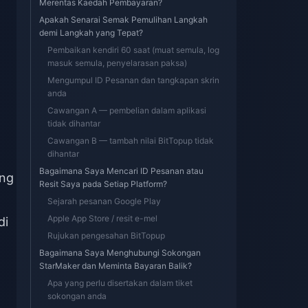
Merentas Kaedah Pembayaran?
Apakah Senarai Semak Pemulihan Langkah
demi Langkah yang Tepat?
Pembaikan kendiri 60 saat (muat semula, log
masuk semula, penyelarasan paksa)
Mengumpul ID Pesanan dan tangkapan skrin
anda
Cawangan A — pembelian dalam aplikasi
tidak dihantar
Cawangan B — tambah nilai BitTopup tidak
dihantar
Bagaimana Saya Mencari ID Pesanan atau
ing
Resit Saya pada Setiap Platform?
Sejarah pesanan Google Play
Apple App Store / resit e-mel
di
Rujukan pengesahan BitTopup
Bagaimana Saya Menghubungi Sokongan
StarMaker dan Meminta Bayaran Balik?
Apa yang perlu disertakan dalam tiket
sokongan anda