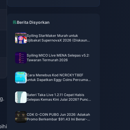
Berita Disyorkan
Syiling StarMaker Murah untuk
Ujibakat SupernovaX 2026 (Diskaun
12-23%)
Syiling MICO Live MENA Selepas v5.2:
Tawaran Termurah 2026
Cara Menebus Kod NCRCKYT8EF
untuk Dapatkan Eggy Coins Percuma
(Ogos 2026)
Bateri Taka Live 1.2.11 Cepat Habis
g.
Selepas Kemas Kini Julai 2026? Punca
dan Cara Mengatasinya
CDK G-COIN PUBG Jun 2026: Adakah
Promo Berkembar $91.43 Ini Benar-
benar Berbaloi?
ihi