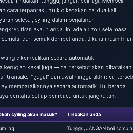
elesai. Tindakan: tunggu, jangan beli lagi. Membeli
ah cara terpantas untuk dikenakan caj dua kali.
ran selesai, syiling dalam perjalanan
ngkreditkan akaun anda. Ini adalah zon sela masa
a semula, dan semak dompet anda. Jika ia masih hila
): wang dikembalikan secara automatik
ada kerugian kekal juga — caj tersebut akan dibatalkan
 transaksi "gagal" dari awal hingga akhir: caj terse
lay membatalkannya secara automatik. Itu berada
aya beritahu setiap pembaca untuk jangkakan.
kah syiling akan masuk?
Tindakan anda
um lagi
Tunggu, JANGAN beli semula