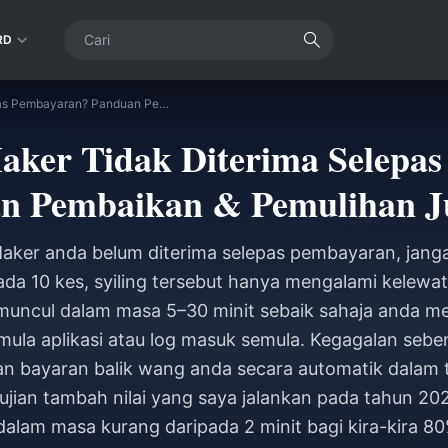
RD
Syiling StarMaker Tidak Diterima Selepas Pembayaran? Panduan Pembaikan & Pemulihan Jun 2026
Maker Tidak Diterima Selepa
n Pembaikan & Pemulihan J
rMaker anda belum diterima selepas pembayaran, jan
pada 10 kes, syiling tersebut hanya mengalami kelew
muncul dalam masa 5–30 minit sebaik sahaja anda 
la aplikasi atau log masuk semula. Kegagalan sebe
ngan bayaran balik wang anda secara automatik dalam
jian tambah nilai yang saya jalankan pada tahun 202
 dalam masa kurang daripada 2 minit bagi kira-kira 8