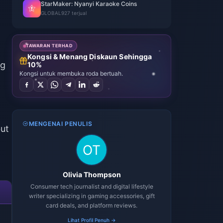
StarMaker: Nyanyi Karaoke Coins
GLOBAL
927 terjual
TAWARAN TERHAD
Kongsi & Menang Diskaun Sehingga
ng
10%
Kongsi untuk membuka roda bertuah.
MENGENAI PENULIS
but
Olivia Thompson
Consumer tech journalist and digital lifestyle
writer specializing in gaming accessories, gift
card deals, and platform reviews.
Lihat Profil Penuh →