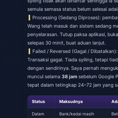
syiling tidak akan dihantar sehingga ia s
semula semasa status belum selesai adal
Processing (Sedang Diproses): pembaya
Wang telah masuk dan sistem sedang me
penyelarasan. Tutup paksa aplikasi, buk
selepas 30 minit, buat aduan lanjut.
Failed / Reversed (Gagal / Dibatalkan
Transaksi gagal. Tiada syiling, tetapi ti
dengan sendirinya. Saya pernah mengukur
muncul selama
38 jam
sebelum Google P
tepat dalam tetingkap 24–72 jam yang s
Status
Maksudnya
Ada
Dalam
Bank/kedai masih
Bel