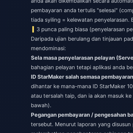
anda akan dikembalikan secara automat
pembayaran anda tertulis "selesai" (comp
tiada syiling = kelewatan penyelarasan.
3 punca paling biasa (penyelarasan p
Daripada ujian berulang dan tinjauan p
mendominasi:
Sela masa penyelarasan pelayan (Serve
bahagian pelayan tetapi aplikasi anda b
ID StarMaker salah semasa pembayara
dihantar ke mana-mana ID StarMaker 10
atau tersalah taip, dan ia akan masuk ke 
bawah).
Pegangan pembayaran / pengesahan b
tersebut. Menurut laporan yang disusu