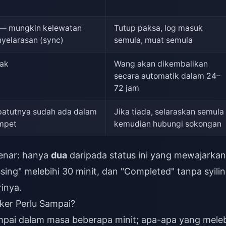
 — mungkin kelewatan
Tutup paksa, log masuk
yelarasan (sync)
semula, muat semula
ak
Wang akan dikembalikan
secara automatik dalam 24–
72 jam
atutnya sudah ada dalam
Jika tiada, selaraskan semula
mpet
kemudian hubungi sokongan
enar: hanya
dua
daripada status ini yang mewajarkan
g" melebihi 30 minit, dan "Completed" tanpa syilin
inya.
ker Perlu Sampai?
ai dalam masa beberapa minit; apa-apa yang meleb