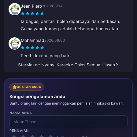
Jean Piero
2026/08/04
Ia bagus, pantas, boleh dipercayai dan berkesan.
Cuma yang kurang adalah beberapa bonus atau
hadiah untuk tambah nilai yang kerap.
Mohammad
2026/08/03
Perkhidmatan yang baik.
StarMaker: Nyanyi Karaoke Coins Semua Ulasan
ULASAN ANDA
Kongsi pengalaman anda
Bantu orang lain dengan meninggalkan penilaian ringkas di bawah.
NAMA ANDA
PENILAIAN