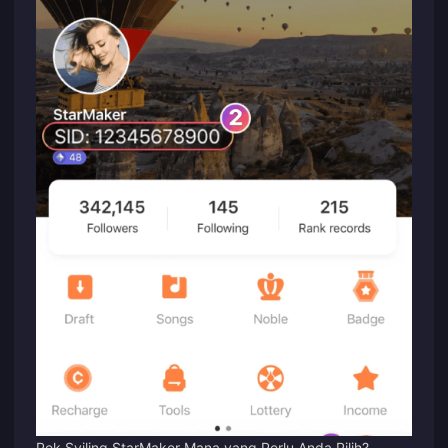
Pek Syiling StarMaker Mana yang Perlu Anda Pilih?