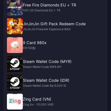
Free Fire Diamonds EU + TR
100+25 Diamonds EU + TR
JinJinJin Gift Pack Redeem Code
JinJinJin Firework Experence BAG
9 Card 980x
9卡150點
Steam Wallet Code (MYR)
Steam Wallet Code RM5 MY
Steam Wallet Code (IDR)
Steam Wallet Code Rp 6,000 ID
Zing Card (VN)
Zing Xu - 10,000 VND