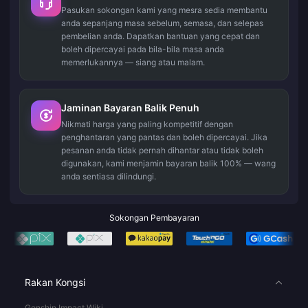
Pasukan sokongan kami yang mesra sedia membantu
anda sepanjang masa sebelum, semasa, dan selepas
pembelian anda. Dapatkan bantuan yang cepat dan
boleh dipercayai pada bila-bila masa anda
memerlukannya — siang atau malam.
Jaminan Bayaran Balik Penuh
Nikmati harga yang paling kompetitif dengan
penghantaran yang pantas dan boleh dipercayai. Jika
pesanan anda tidak pernah dihantar atau tidak boleh
digunakan, kami menjamin bayaran balik 100% — wang
anda sentiasa dilindungi.
Sokongan Pembayaran
Rakan Kongsi
Genshin Impact Wiki