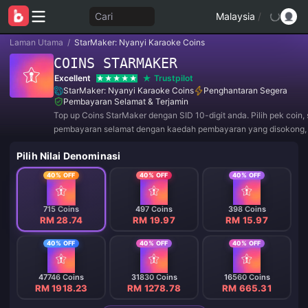
Cari
Malaysia
/
Laman Utama
/
StarMaker: Nyanyi Karaoke Coins
COINS STARMAKER
Excellent
Trustpilot
StarMaker: Nyanyi Karaoke Coins
Penghantaran Segera
Pembayaran Selamat & Terjamin
Top up Coins StarMaker dengan SID 10-digit anda. Pilih pek coin,
pembayaran selamat dengan kaedah pembayaran yang disokong, 
Coins dalam akaun StarMaker anda. Tiada kata laluan atau kod 
Pilih Nilai Denominasi
diperlukan.
40% OFF
40% OFF
40% OFF
715 Coins
497 Coins
398 Coins
RM 28.74
RM 19.97
RM 15.97
40% OFF
40% OFF
40% OFF
47746 Coins
31830 Coins
16560 Coins
RM 1918.23
RM 1278.78
RM 665.31