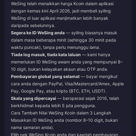
WeSing telah menaikkan harga Kcoin dalam aplikasi
dengan kemas kini April 2026, jadi membeli syiling
WeSing di luar aplikasi menjimatkan lebih banyak
daripada sebelumnya.
Segera ke ID WeSing anda
— syiling biasanya masuk
dalam masa beberapa minit (sehingga 30 minit pada
waktu puncak), tanpa perlu menunggu lama.
Tiada log masuk, tiada kata laluan
— kami hanya
memerlukan ID WeSing awam anda yang mempunyai 8–
10 digit, bukan kelayakan akaun atau OTP anda.
Pembayaran global yang selamat
— bayar mengikut
cara anda dengan PayPal, Visa/Mastercard/Amex, Apple
Pay, Google Pay, atau kripto (BTC, ETH, USDT).
Skala yang dipercayai
— beroperasi sejak 2016, telah
berkhidmat kepada lebih 5 juta pengguna.
Cara Tambah Nilai WeSing Kcoin dalam 3 Langkah
Masukkan ID WeSing anda (nombor 8–10 digit, bukan
nama samaran anda).
Pilih pek WeSing Kcoin anda dan kaedah pembayaran.