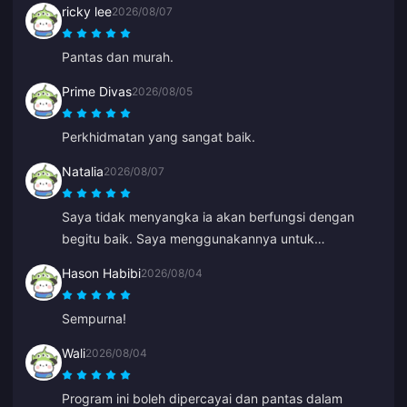
ricky lee
2026/08/07
dihubungi dan wakil sokongan sangat baik serta
membantu.
Pantas dan murah.
Prime Divas
2026/08/05
Perkhidmatan yang sangat baik.
Natalia
2026/08/07
Saya tidak menyangka ia akan berfungsi dengan
begitu baik. Saya menggunakannya untuk
menghadiahkan welkins kepada pemain lain dan
Hason Habibi
2026/08/04
saya sangat menyukai hasilnya. Khidmat pelanggan
juga cepat. Jika anda ingin menghadiahkan apa-apa
Sempurna!
kepada sesiapa sahaja, ini adalah platform yang
hebat.
Wali
2026/08/04
Program ini boleh dipercayai dan pantas dalam