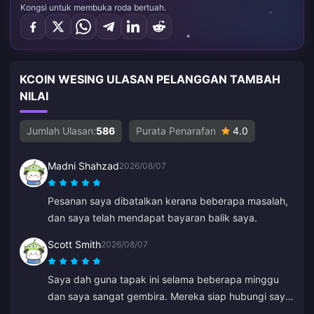
Kongsi untuk membuka roda bertuah.
KCOIN WESING ULASAN PELANGGAN TAMBAH
NILAI
Jumlah Ulasan:
586
Purata Penarafan
4.0
Madni Shahzad
2026/08/07
Pesanan saya dibatalkan kerana beberapa masalah,
dan saya telah mendapat bayaran balik saya.
Scott Smith
2026/08/07
Saya dah guna tapak ini selama beberapa minggu
dan saya sangat gembira. Mereka siap hubungi saya
untuk sahkan butiran pesanan saya, mudah