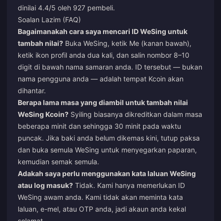
dinilai 4.4/5 oleh 927 pembeli.
Soalan Lazim (FAQ)
Bagaimanakah cara saya mencari ID WeSing untuk
tambah nilai?
Buka WeSing, ketik Me (kanan bawah),
ketik ikon profil anda dua kali, dan salin nombor 8–10
digit di bawah nama samaran anda. ID tersebut — bukan
nama pengguna anda — adalah tempat Kcoin akan
dihantar.
Berapa lama masa yang diambil untuk tambah nilai
WeSing Kcoin?
Syiling biasanya dikreditkan dalam masa
beberapa minit dan sehingga 30 minit pada waktu
puncak. Jika baki anda belum dikemas kini, tutup paksa
dan buka semula WeSing untuk menyegarkan paparan,
kemudian semak semula.
Adakah saya perlu menggunakan kata laluan WeSing
atau log masuk?
Tidak. Kami hanya memerlukan ID
WeSing awam anda. Kami tidak akan meminta kata
laluan, e-mel, atau OTP anda, jadi akaun anda kekal
selamat.