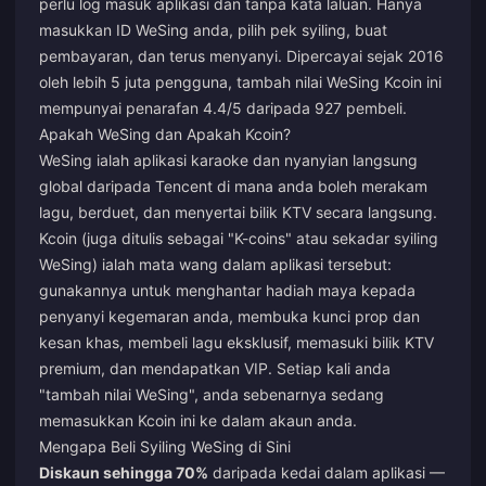
perlu log masuk aplikasi dan tanpa kata laluan. Hanya
masukkan ID WeSing anda, pilih pek syiling, buat
pembayaran, dan terus menyanyi. Dipercayai sejak 2016
oleh lebih 5 juta pengguna, tambah nilai WeSing Kcoin ini
mempunyai penarafan 4.4/5 daripada 927 pembeli.
Apakah WeSing dan Apakah Kcoin?
WeSing ialah aplikasi karaoke dan nyanyian langsung
global daripada Tencent di mana anda boleh merakam
lagu, berduet, dan menyertai bilik KTV secara langsung.
Kcoin (juga ditulis sebagai "K-coins" atau sekadar syiling
WeSing) ialah mata wang dalam aplikasi tersebut:
gunakannya untuk menghantar hadiah maya kepada
penyanyi kegemaran anda, membuka kunci prop dan
kesan khas, membeli lagu eksklusif, memasuki bilik KTV
premium, dan mendapatkan VIP. Setiap kali anda
"tambah nilai WeSing", anda sebenarnya sedang
memasukkan Kcoin ini ke dalam akaun anda.
Mengapa Beli Syiling WeSing di Sini
Diskaun sehingga 70%
daripada kedai dalam aplikasi —