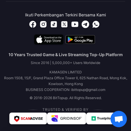
Ikuti Perkembangan Terkini Bersama Kami
10 Years Trusted Game & Live Streaming Top-Up Platform
Since 2016 | 5,000,000+ Users Worldwide
KAMAGEN LIMITED
Room 1508, 15/F, Grand Plaza Office Tower II, 625 Nathan Road, Mong Kok,
Kowloon, Hong Kong
BUSINESS COOPERATION: ibittopup@gmail.com
© 2016-2026 BitTopup. All Rights Reserved.
TRUSTED & VERIFIED BY