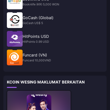
Booknlife (KR) 5,000 WON
GoCash (Global)
GoCash US$ 5
HitPoints USD
HitPoints 0.99 USD
Funcard (VN)
Funcard 10,000VND
KCOIN WESING MAKLUMAT BERKAITAN