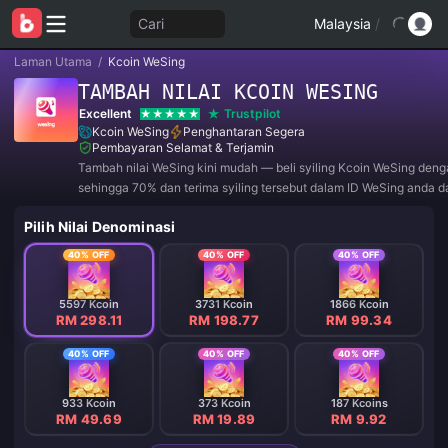
Cari
Malaysia
/
Laman Utama
/
Kcoin WeSing
TAMBAH NILAI KCOIN WESING
Excellent
Trustpilot
Kcoin WeSing
Penghantaran Segera
Pembayaran Selamat & Terjamin
Tambah nilai WeSing kini mudah — beli syiling Kcoin WeSing den
sehingga 70% dan terima syiling tersebut dalam ID WeSing anda 
beberapa minit. Tanpa log masuk, tanpa kata laluan, pembayaran 
Pilih Nilai Denominasi
selamat.
40% OFF
40% OFF
40% OFF
5597 Kcoin
3731 Kcoin
1866 Kcoin
RM 298.11
RM 198.77
RM 99.34
40% OFF
40% OFF
40% OFF
933 Kcoin
373 Kcoin
187 Kcoins
RM 49.69
RM 19.89
RM 9.92