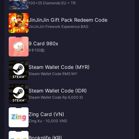
100+25 Diamonds EU + TR
JinJinJin Gift Pack Redeem Code
JinJinJin Firework Experence BAG
9 Card 980x
9卡150點
Steam Wallet Code (MYR)
Steam Wallet Code RM5 MY
Steam Wallet Code (IDR)
Steam Wallet Code Rp 6,000 ID
Zing Card (VN)
Zing Xu - 10,000 VND
Booknlife (KR)