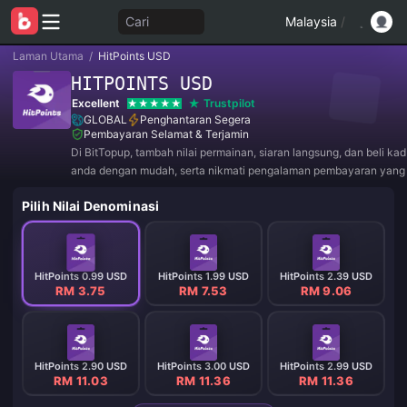
Cari
Malaysia
/
Laman Utama
/
HitPoints USD
HITPOINTS USD
Excellent
Trustpilot
GLOBAL
Penghantaran Segera
Pembayaran Selamat & Terjamin
Di BitTopup, tambah nilai permainan, siaran langsung, dan beli ka
anda dengan mudah, serta nikmati pengalaman pembayaran yan
diskaun hebat!
Pilih Nilai Denominasi
HitPoints 0.99 USD
HitPoints 1.99 USD
HitPoints 2.39 USD
RM 3.75
RM 7.53
RM 9.06
HitPoints 2.90 USD
HitPoints 3.00 USD
HitPoints 2.99 USD
RM 11.03
RM 11.36
RM 11.36