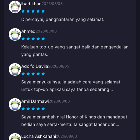
ibad khan
2026/08/03
Dipercayai, penghantaran yang selamat.
Ahmed
2026/08/03
Kelajuan top-up yang sangat baik dan pengendalian
yang pantas.
Adolfo Davila
2026/08/05
Saya menyukainya. Ia adalah cara yang selamat
untuk top-up aplikasi saya tanpa sebarang
komplikasi atau kelewatan, dan saya berasa yakin
Amil Darmawi
2026/08/06
saya tidak akan ditipu.
Saya menambah nilai Honor of Kings dan mendapat
berlian saya serta-merta. Ia sangat lancar dan
pantas, tiada sebarang masalah.
Lucha Ashkanani
2026/08/03