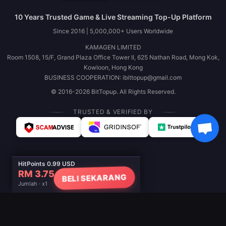
10 Years Trusted Game & Live Streaming Top-Up Platform
Since 2016 | 5,000,000+ Users Worldwide
KAMAGEN LIMITED
Room 1508, 15/F, Grand Plaza Office Tower II, 625 Nathan Road, Mong Kok,
Kowloon, Hong Kong
BUSINESS COOPERATION: ibittopup@gmail.com
© 2016-2026 BitTopup. All Rights Reserved.
TRUSTED & VERIFIED BY
HitPoints 0.99 USD
RM 3.75
BELI SEKARANG
Jumlah · x1