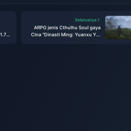
Seterusnya
ARPG jenis Cthulhu Soul gaya
1.7
Cina "Dinasti Ming: Yuanxu Yu"
h
akan dilancarkan pada 2025 dan
akan dilancarkan pada XGP