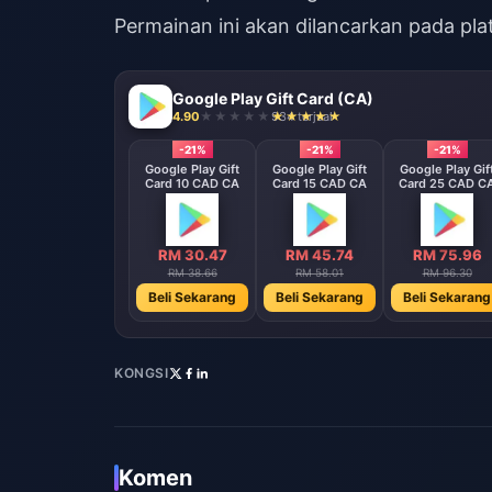
Permainan ini akan dilancarkan pada pla
Google Play Gift Card (CA)
4.90
934 terjual
-21%
-21%
-21%
Google Play Gift
Google Play Gift
Google Play Gif
Card 10 CAD CA
Card 15 CAD CA
Card 25 CAD C
RM 30.47
RM 45.74
RM 75.96
RM 38.66
RM 58.01
RM 96.30
Beli Sekarang
Beli Sekarang
Beli Sekarang
KONGSI
Komen