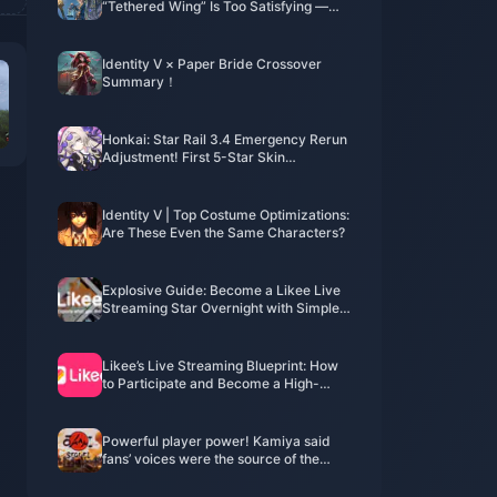
“Tethered Wing” Is Too Satisfying —
He’s an Ice Prince Now!
Identity V × Paper Bride Crossover
Summary！
Honkai: Star Rail 3.4 Emergency Rerun
Adjustment! First 5-Star Skin
Confirmed! Sam's New Form Incoming
Identity V | Top Costume Optimizations:
Are These Even the Same Characters?
Explosive Guide: Become a Likee Live
Streaming Star Overnight with Simple
and Direct Techniques!
Likee’s Live Streaming Blueprint: How
to Participate and Become a High-
Earning Creator
Powerful player power! Kamiya said
fans’ voices were the source of the
resurrection of “Okami”