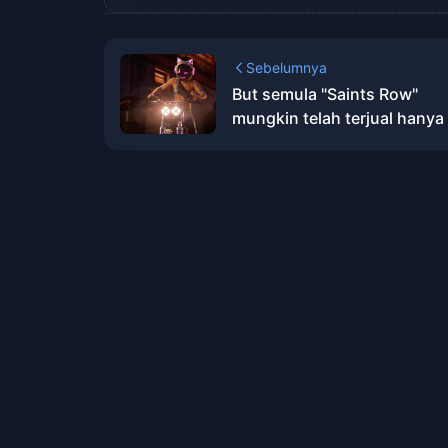
Sebelumnya
But semula "Saints Row"
mungkin telah terjual hanya 
juta salinan, jumlah terenda
dalam sejarah siri ini