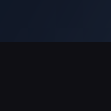
Sokongan Pembayaran
Rakan Kongsi
Mengenai BitTopup
Membeli-belah