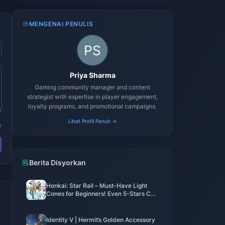
MENGENAI PENULIS
Priya Sharma
Gaming community manager and content
strategist with expertise in player engagement,
loyalty programs, and promotional campaigns.
Lihat Profil Penuh →
0
Berita Disyorkan
Honkai: Star Rail – Must-Have Light
Cones for Beginners! Even 5-Stars Can
Be Free!
Identity V | Hermit’s Golden Accessory