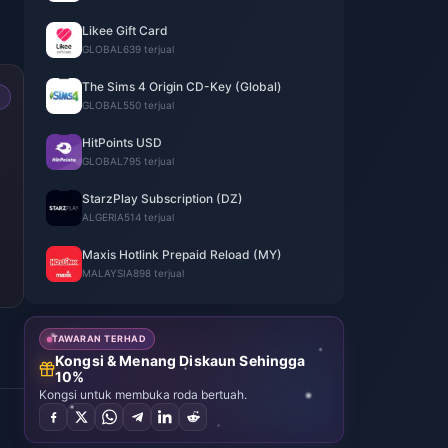
Likee Gift Card
GLOBAL
639 terjual
The Sims 4 Origin CD-Key (Global)
GLOBAL
550 terjual
HitPoints USD
GLOBAL
795 terjual
StarzPlay Subscription (DZ)
ALGERIA
514 terjual
Maxis Hotlink Prepaid Reload (MY)
MALAYSIA
898 terjual
TAWARAN TERHAD
Kongsi & Menang Diskaun Sehingga
10%
Kongsi untuk membuka roda bertuah.