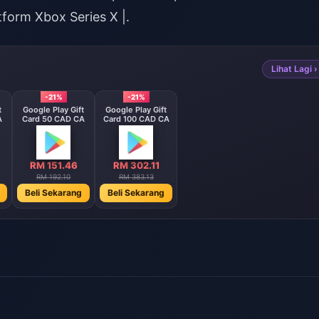
tform Xbox Series X |.
Lihat Lagi ›
-21%
-21%
t
Google Play Gift
Google Play Gift
A
Card 50 CAD CA
Card 100 CAD CA
RM 151.46
RM 302.11
RM 192.10
RM 383.13
Beli Sekarang
Beli Sekarang