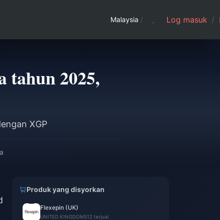
Log masuk
/
Malaysia
/
 tahun 2025,
 dengan XGP
a
Produk yang disyorkan
d
Flexepin (UK)
UNITED KINGDOM
512 terjual