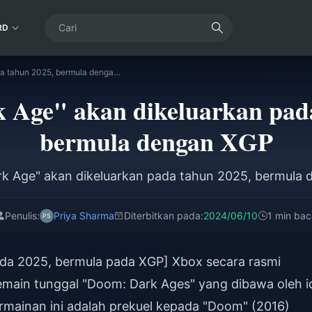
RD
"Doom: Dark Age" akan dikeluarkan pada tahun 2025, bermula dengan XGP
 Age" akan dikeluarkan pada
bermula dengan XGP
k Age" akan dikeluarkan pada tahun 2025, bermula
Penulis:
Priya Sharma
Diterbitkan pada:
2024/06/10
1 min bac
ada 2025, bermula pada XGP] Xbox secara rasmi
main tunggal "Doom: Dark Ages" yang dibawa oleh i
ermainan ini adalah prekuel kepada "Doom" (2016)