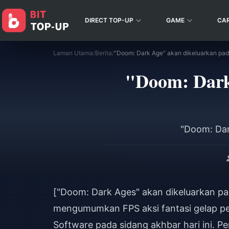
DIRECT TOP-UP
GAME
CA
Laman Utama
/
Berita
/
"Doom: Dark
"Doom: Dar
["Doom: Dark Ages" akan dikeluarkan p
mengumumkan FPS aksi fantasi gelap pe
Software pada sidang akhbar hari ini. P